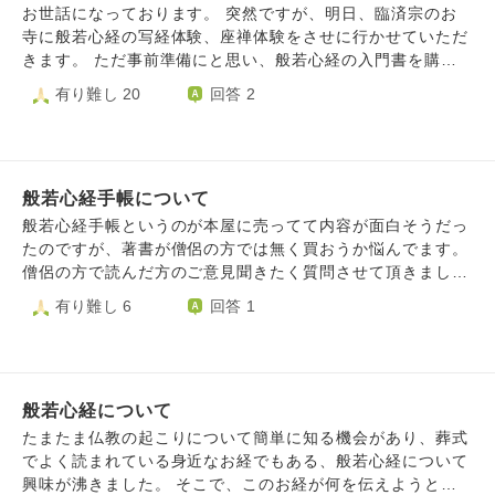
変わっていることもわかります。みんな、精一杯です。 職
お世話になっております。 突然ですが、明日、臨済宗のお
場には、たまたま前職で専門的な相談職のキャリアがあり、
寺に般若心経の写経体験、座禅体験をさせに行かせていただ
ご自身もメンタル経験者である見習いの方がいます。 大切
きます。 ただ事前準備にと思い、般若心経の入門書を購入
な家族のための相談が、なかなか進まないことについて、お
したのですが、これが法相宗の本だったので、自分が持って
有り難し 20
回答 2
互いに本当に繁忙で時間が合わないこと、そして葬儀費用は
いるこの本と、明日のお寺様の解釈が異なっていたら、時間
私の全負担に加え、大学もこれから…それらの事情を察して
も限られているので、ちょっといやだなと思っています。
先方も話を進めづらいのでは…と、面倒を嫌うご性格のお荷
なのでここで、臨済宗、法相宗、あと、私の亡き祖父が住職
物になってしまうのも心苦しいところです。 お互いに多忙
をしていた曹洞宗等で般若心経の解釈が異なっているかどう
な一日で、過ぎゆく時の中に何と申し出たら良いのか、先に
般若心経手帳について
かお聞きしたいのですがいかがでしょうか？
貯まるまで待つのが吉か、答えが出ません
般若心経手帳というのが本屋に売ってて内容が面白そうだっ
たのですが、著書が僧侶の方では無く買おうか悩んでます。
僧侶の方で読んだ方のご意見聞きたく質問させて頂きまし
た。 感想の方よろしくお願いします。
有り難し 6
回答 1
般若心経について
たまたま仏教の起こりについて簡単に知る機会があり、葬式
でよく読まれている身近なお経でもある、般若心経について
興味が沸きました。 そこで、このお経が何を伝えようとし