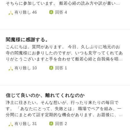
そちらに参加しています。 般若心経の読み方や訳が書いて
ある紙を見ながら息子のことを思い写経をしているのです
有り難し 46
回答 4
が、どうも般若心経は生きている人のためのように感じてし
まい「故人のため」に写経をするという目的にギャップを感
じています。 〇ありがたいお経なので内容は問わず供養に
なる？ 〇私の受け取り方が違っており、「私が供養をす
閻魔様に感謝する。
る」ということではなく「故人がお経そのものを受け止め
る」のだからそれで間違いないということ？ 〇単に勉強不
こんにちは。質問があります。 今日、久しぶりに地元のお
足で般若心経をもっと理解できれば疑問は解決する？ 〇苦
寺の閻魔様にお参りしたのですが、いつも見守ってくれてあ
しいことを苦しいと認めれば苦しみもその原因もなくなる…
りがとうございますと手を合わせて般若心経と自我偈を唱え
というような訳ですが、そこも違和感です。 自分が老いや
たのですが、良かったでしょうか？
有り難し 10
回答 1
死から逃れようとして苦しむなんてことはないですが、大事
な人を失ったことは認めても苦しいし、その原因もなくなら
ないです。 お寺に通い始めて1年半くらいは仏様の前に座る
と涙が止まらず嗚咽が出てしまっていましたが、仏様に少し
ずつ癒されてきたのか自宅以外で泣くことは我慢できるよう
信じて良いのか、離れてくれなのか
になりました。 それが苦しみを認めることができたから、
浄土に往きたい。そんな想いが、行ったり来たりの毎日で
ということなのでしょうか。 お寺に伺った時に住職様に質
す。 「あなたにとって、失敗とは」 職場でペアを組み、一
問してみたいことはたくさんあるのですが、世間話はできて
分間にまとめて話す定期的な機会があります。お題後に、考
もこういったことを口にするとまた嗚咽で話せなくなりそう
える時間は１分半で昨日の私の内容は、以下の通りでした。
有り難し 31
回答 2
なのでここで質問させていただきました。 まだまだ日にち
- - - - - - - - - - - - 私にとって、失敗とは…日常茶飯事で