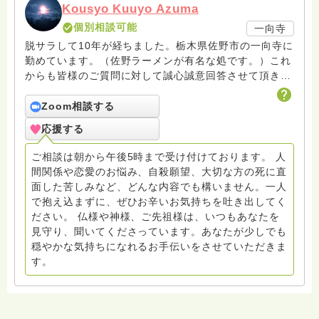
Kousyo Kuuyo Azuma
個別相談可能
一向寺
脱サラして10年が経ちました。栃木県佐野市の一向寺に
勤めています。（佐野ラーメンが有名な処です。）これ
からも皆様のご質問に対して誠心誠意回答させて頂きた
いと存じます。まだまだ修行中の身ですので至らぬ点あ
ろうかとは存じますが共に精進して参りましょうね。お
Zoom相談する
寺にもお気軽に遊びに来てください。
応援する
ご相談は朝から午後5時まで受け付けております。 人
間関係や恋愛のお悩み、自殺願望、大切な方の死に直
面した苦しみなど、どんな内容でも構いません。一人
で抱え込まずに、ぜひお辛いお気持ちを吐き出してく
ださい。 仏様や神様、ご先祖様は、いつもあなたを
見守り、聞いてくださっています。あなたが少しでも
穏やかな気持ちになれるお手伝いをさせていただきま
す。