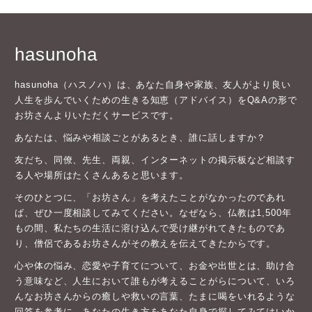
hasunoha
hasunoha（ハスノハ）は、あなた自身や家族、友人がより良い
人生を歩んでいくための生きる知恵（アドバイス）をQ&Aの形で
お坊さんよりいただくサービスです。
あなたは、悩みや相談ごとがあるとき、誰に話しますか？
友だち、同僚、先生、両親、インターネットの掲示板など相談す
る人や場所はたくさんあると思います。
そのひとつに、「お坊さん」を考えたことがなかったのであれ
ば、ぜひ一度相談してみてください。なぜなら、仏教は1,500年
もの間、私たちの生活に溶け込んで受け継がれてきたものであ
り、僧侶であるお坊さんがその教えを伝えてきたからです。
心や体の悩み、恋愛や子育てについて、お金や出世とは、助け合
う意味など、人生において誰もが考えることがらについて、いろ
んなお坊さんからの癒しや救いの言葉、たまに喝をいれるような
回答を参考に、あなたの生き方をあなた自身で探してみてはいか