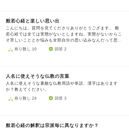
薬は必要なようです。 よろしくお願いいたします。
す。どんなに気をつけたつもりで、今度は失敗しないよう
に…と心掛けても、失敗を繰り返してしまう。反省して、ま
た失敗して…それが、私です。 その時謝って、許してく
般若心経と楽しい思い出
ださる方もいれば、許されない方もいる。あまりにも失敗が
直らないので、もういつ浄土に行ってもいい、そんな思いに
こんにちは。質問を見てくださりありがとうござます。 般
なることもある。そんな私を、阿弥陀さまは救ってくださ
若心経では全ては実態がないとしますね。実態がないからこ
る。助けてくれる人もいる。だから、その周りからのご縁を
そ苦しいこととか悩みも全部自分の思い込みなんだって思え
信じて、感謝とともに今日一日を精一杯生きる。助けてくだ
ます。では楽しい思い出や感動した思い出はどう解釈すれば
有り難し 10
回答 2
さる人を、尊敬する。本当に生かされていることに、感謝。
いいのでしょうか。 私は以前諸行無常と楽しい思い出につ
- - - - - - - - - - - - 隣にいた私の煩悩の方から、「素晴らし
いて質問させていただきました。その時は、楽しい思い出も
い」という声が聞こえました。 日頃の仕事ぶりを件の方に
諸行無常だからこそ美しいのだしその時を楽しめばいい、そ
評価いただいた時、「もう往きたい」「身の振り方を考え
れに執着がなくなるとの回答をいただきました。 楽しい思
る」とこぼれました。 燃え尽きの自覚もあり、専門家にも
人名に使えそうな仏教の言葉
い出や感動した思い出が嘘だなんて思いたくないです。どの
相談済で「休職の必要なし」ただ、話せば話すほど、先方は
ように解釈できるでしょうか。
人名に使えそうな素敵な仏教用語や単語、漢字はあります
寂しげな表情で… 「頑張って！」という声も、あったのを
か？教えてください。
覚えています。応援ですので…熱いエールを送ってくれてい
有り難し 24
回答 3
る、そう受けとめています。 多分、周りにも即、打ち明け
られたことと思います。雰囲気が変わりました。 昨日は、
あるお話のとき呼び出しを受け 「無理しないで」 「ごめん
なさい」 でした。 厳しく温かく、連携してフォローいただ
いているし、そんなにすぐには変わらないことが、少しずつ
般若心経の解釈は宗派毎に異なりますか？