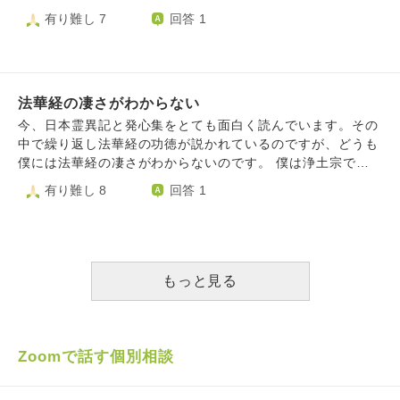
ているのかインターネットで調べていたのですが、サイトに
有り難し 7
回答 1
よって解釈が微妙に異なる様で、本来の意味を理解出来たの
か自信がありません。 以下が現時点での私の解釈となりま
すが、間違いがあればご指摘いただけませんでしょうか？ •
自分自身も、他人も、世界そのものも空（実体の無いもの）
法華経の凄さがわからない
である •よって、苦しみや生、死も実在しないものであり、
状態が移り変わる過程でしかない •そう考えれば、思い悩む
今、日本霊異記と発心集をとても面白く読んでいます。その
必要など無い ※現時点でディティールまでの正確な理解は求
中で繰り返し法華経の功徳が説かれているのですが、どうも
めておらず、まず、ざっくりとした意味を理解したいと考え
僕には法華経の凄さがわからないのです。 僕は浄土宗では
ています もし上記の解釈が概ね合っていると仮定すると、
ありますが、自分の宗派探しをして浄土宗に辿り着くまでに
有り難し 8
回答 1
葬式で読まれる般若心経は、故人に対してではなく、遺族に
各宗派のだいたいの教えは勉強したので、例えば般若経の空
対して読まれているものなのでしょうか？ オリジナルの仏
の思想や密教の壮大さは素晴らしいと思えます。 法華経だ
教では死後の世界には言及していないと認識しており、故人
けは角川ソフィア文庫の現代語訳を全部読んでも何が凄いの
に対して読まれるというのは違和感があり、上記の発想に至
かよくわからない。法華経無内容説というのがあるそうです
りました。 専門書等を読んでみようかと思いましたが、そ
が僕もそれに加担しそうです。日本霊異記や発心集の時代の
もっと見る
の道のプロであるお坊さんに聞くのが一番正確かと思い、質
人々は法華経のどこにそこまでの尊さを見出したのでしょう
問させていただきました。 勉強不足な点は多々あるかと存
か。 法華経を大事にしている方にとっては失礼に感じる質
じますが、可能であればご教示いただけると幸いです。
問かもしれませんが、法華経をこき下ろしたいのではなく先
人たちの感じた素晴らしさを理解したいと思っての質問です
Zoomで話す個別相談
のでご容赦ください。