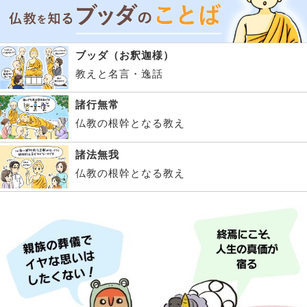
ブッダ（お釈迦様）
教えと名言・逸話
諸行無常
仏教の根幹となる教え
諸法無我
仏教の根幹となる教え