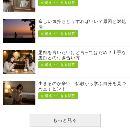
心構え・生きる智慧
寂しい気持ちどうすればいい？原因と対処
法
心構え・生きる智慧
愚痴を言いたいけど言ってはだめ？上手な
愚痴との付き合い方
心構え・生きる智慧
生きるのが辛い、仏教から学ぶ自分を見つ
め直すヒント
心構え・生きる智慧
もっと見る