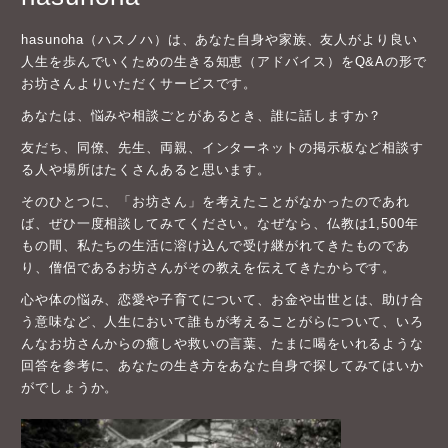
hasunoha（ハスノハ）は、あなた自身や家族、友人がより良い
人生を歩んでいくための生きる知恵（アドバイス）をQ&Aの形で
お坊さんよりいただくサービスです。
あなたは、悩みや相談ごとがあるとき、誰に話しますか？
友だち、同僚、先生、両親、インターネットの掲示板など相談す
る人や場所はたくさんあると思います。
そのひとつに、「お坊さん」を考えたことがなかったのであれ
ば、ぜひ一度相談してみてください。なぜなら、仏教は1,500年
もの間、私たちの生活に溶け込んで受け継がれてきたものであ
り、僧侶であるお坊さんがその教えを伝えてきたからです。
心や体の悩み、恋愛や子育てについて、お金や出世とは、助け合
う意味など、人生において誰もが考えることがらについて、いろ
んなお坊さんからの癒しや救いの言葉、たまに喝をいれるような
回答を参考に、あなたの生き方をあなた自身で探してみてはいか
がでしょうか。