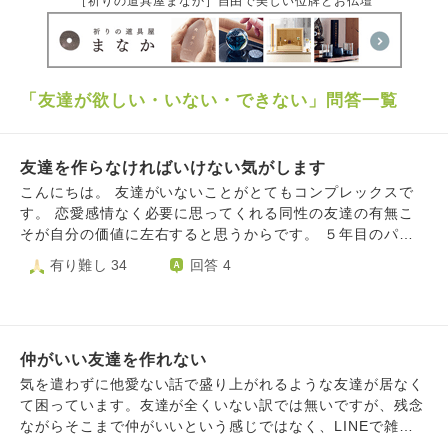
［祈りの道具屋まなか］自由で美しい位牌とお仏壇
「友達が欲しい・いない・できない」問答一覧
友達を作らなければいけない気がします
こんにちは。 友達がいないことがとてもコンプレックスで
す。 恋愛感情なく必要に思ってくれる同性の友達の有無こ
そが自分の価値に左右すると思うからです。 ５年目のパー
トナーがいます。お互いに自然体でいられて、話も弾みま
有り難し 34
回答 4
す。 ここまでのパートナー関係を築くことも簡単ではない
と思います。しかし、異性(特に男→女)であれば一定数需要
はあり、理想を捨てれば恋愛は誰でもできると考えていま
す。 自分の価値を他人に決めさせてしまうため、友達のい
仲がいい友達を作れない
ない自分は劣っているという思考に陥ってしまいます。 仲
の良かった昔の同級生にはたまに連絡をしますが一方的で、
気を遣わずに他愛ない話で盛り上がれるような友達が居なく
私が連絡を断てば切れてしまう縁のみです。 予定を合わせ
て困っています。友達が全くいない訳では無いですが、残念
るときも、帰りの時間ばかり気にされたりと熱量の差を感じ
ながらそこまで仲がいいという感じではなく、LINEで雑談
ます。 これらの縁を完全に断ち切ると、いよいよ会える人
もあまりしないので正直大学を卒業したら会うことは無いん