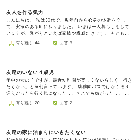
うか？ 私は今何をすべきなのか、どういう考えでいたらよ
ギャルゲーに近い男性向けのゲームとメイドカフェに行くこ
大学生生活はサークルに入って週1ペースでその子たちと遊
まで出会えたかたと 関わるときに心掛けたのは、 ①どちら
いのか分かりません。 どうかアドバイスいただけますと幸
とで、到底人に話せない趣味でして、好きなことや休日の過
びたいし、男女の宅飲みとかもやってみたいです。授業はそ
友人を作る気力
かというと聞き役に。 ②重い話はしない。 ③相手が困って
いです。
ごし方も話せず、自己開示ができないので完全に負のループ
の子たちじゃなくてもいいからとりあえずノリの合う子3人
いるようなら、それとなく気にかける (しつこく探らず、 そ
こんにちは。 私は30代で、数年前から心身の体調を崩し
に陥っています。再来年で大学も卒業なのですが、このまま
くらいと一緒に受けたいと思っています。しかし就活も始ま
れとなく味方だよー。的な。) です。 自分では 自身を 悪い
て、実家のある町に戻りました。 いまは一人暮らしをして
友人ができないのではないかと不安になります。変な話ネッ
るし単位も取らないといけないで正直もう理想の大学生活は
人間ではないと思うのですが、 なかなか 友人・知人関係に
いますが、繋がりといえば家族や親戚だけです。 もともと
トでも友達を探そうと思い、実際にネット友達とあって遊び
送れそうにありません。私はどうしたらいいですか？拙い文
なれません。 ちなみに、 地方都市でマンション住まい。 学
住んでいた土地では、家族が側にいない代わりに友達が多く
有り難し 44
回答 3
ますが、大学卒業同様に共通のジャンルが無くなれば話題が
章で申し訳ありません。ご回答いただけると幸いです。
生時代から友人は少ない。 自分の親族と付き合いはないで
いました。 ですがこの数年は、友人を作る気力がなく、お
無くなって会わなくなりそうで不安です。くだらないを話し
す。 夫の親族(県内の他地域)とは そこそこ上手くいってい
茶をしたりご飯に行ったりするような友達はいません。 友
たり、外面ではなく素の自分で会話できる人が少なすぎて、
ると思います。 長くなってしまいましたが、、 友人・知人
達ができたらいいなと思いますが、今の自分には仕事や趣味
このまま社会人になれば出会いの機会などグッと減ってしま
の作り方のヒントを お願いします。 以下、追記させてもら
をするパワー、新しいコミュニティに飛び込む気力がないの
うのに、23歳にもなって母親しか身近に話せる人がおらずこ
います。 過去に、 悩みをリアルな場面で 打ち明け 「あな
友達のいない４歳児
です。 そんな中で、理解してくれる友人を探すのも一苦労
れからの人生がとても不安です。
たは恵まれている。 (確かに、本当の無縁者ではない。 食事
だと思ってしまっています。 まわりとの価値観の違いも大
年中の女の子ですが、最近幼稚園が楽しくないらしく「行き
に困っているとかではない。)」と 言っていただいたことが
きくなっている気がして、元々連絡をとっていた人達とも疎
たくない」と毎朝言っています。 幼稚園バスではなく送り
あり、 それには感謝したのですが、、 単に知人・友人が欲
遠になりつつあります。 私は体調を崩してから、あまり頑
迎えだったら行く気になったり、それでも嫌がったり。 何
しい 挨拶程度の関係が欲しいことは 解決せず、、 不安が辛
張りすぎないような生き方をしてきました。ボロボロの自分
となく話を聞いていると、一緒に遊ぶお友達がいないから楽
有り難し 20
回答 2
いのです。 一日中 誰とも話さないときもあり.. 悲しくなり
に気がつき、自分を大事にしたいと思いました。 ですが、
しくないと言っている感じがしています。 娘はかなり小規
ます。 だから、 「、、それ以上望むな。 (衣食住は足りて
ほとんどの人はそのような生き方はしていなくて、厳しい社
模の幼稚園に通っており、クラスは合計８人。女の子はうち
るだろ怒、 贅沢だ。)」みたいなのは きついです。
会に心をすり減らしながら生きているように見えます。 そ
の子を含めて３人しかいません。 娘以外の2人の女の子はそ
して話してるうちに、苦しくなってしまいます。元々人に影
れぞれ自由に好きな事を1人で遊ぶタイプで、特に親しくし
響されやすい体質で、人の悲しみや苦しみなどに反応してし
友達の家に泊まりにいきたくない
ている感じでは無いそうです。 そんな感じなので娘は今ま
まいます。エンパスというみたいです。 私はこれから、ひ
でクラスの男の子と遊んでいるようでしたが、成長して女の