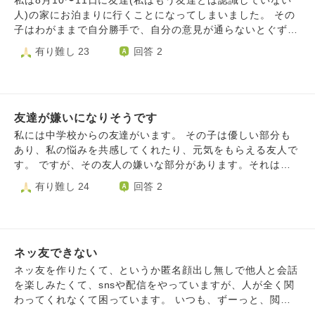
私は8月10〜11日に友達(私はもう友達とは認識していない
とりぼっちで生きてくしかないのかなと思ったり、それでも
子と女の子の遊びをしたくなってきたんだと思います。 こ
人)の家にお泊まりに行くことになってしまいました。 その
いいかと思ったり。 誰かとおしゃべりしたい気持ち、昔の
のままこの幼稚園でなんとか卒園まで過ごすか、もう少し人
子はわがままで自分勝手で、自分の意見が通らないとぐずっ
ように人と関わりたい気持ち、今はひとりの方が安心だとい
数の多い幼稚園へ転園させた方がいいのか悩んでいます。
て機嫌が悪くなります。 正直友達だとは私はおもっていま
有り難し 23
回答 2
う気持ち。 いろいろ考えています。 なにかアドバイス頂け
大事な時期にお友達とのやり取りを学べないのは可哀想な気
せん。性格もなんかよくないです。その子には彼氏がいるの
たら嬉しいです。
がしています。 しかし、転園したからと言って残り僅かの
ですが、学校にイケメンが居て、そのイケメンと付き合えた
幼稚園生活で慣れない環境に移るのもどうなんだろうと悩ん
ら彼氏と別れると言っていました。今の彼氏をキープしてい
でいます。 幼稚園外で何とかそういった環境を作ってあげ
るということだそうです。まぁそんな子の家に泊まりに行く
ようと習い事をいくつか始めましたが、週一回の習い事で一
友達が嫌いになりそうです
のですが、その子の家はゴミだらけでわんちゃんの毛だら
緒に遊んだり家に行き来したり…そこまで仲良くなれる事も
け、わんちゃんのゲージの掃除もせず、部屋中にわんちゃん
私には中学校からの友達がいます。 その子は優しい部分も
難しいです。 アドバイスいただけると助かります。
の排泄物だらけです。普通に汚いし、確定でその子の家に行
あり、私の悩みを共感してくれたり、元気をもらえる友人で
くと絶対体のどこかしら痒くなります。しかもその子はアイ
す。 ですが、その友人の嫌いな部分があります。それはわ
ドルグループのJOIとか韓国アイドルのTreasure？とかアイ
がままなところです。 人間誰しもわがままはあるとおもい
有り難し 24
回答 2
ドルグループのINIとかが好きなんですが、テレビに映るの
ますが、友人のわがままは誰もが不快になるものでした。
は全部そのグループばかり。私は好きではないのでスマホを
私は電話(特に長電話)がきらいです。 友人は電話が好きなの
見ると、｢なんでスマホ見るん？気分悪いわ｣みたいなこと言
はしっていますし、友人も私が電話がきらいなのはしってい
われます。無理やり見るんですがまじでおもんないです。
ますが、月に1回か2回ほど、電話をすることがあります。
で、１回｢クレヨンしんちゃんの映画とか見よ？｣って言った
ネッ友できない
しかも深夜にです。24〜2時くらいまでです。ねむい、もう
ら、｢お前お子ちゃますぎやろwwwがちおもんない｣とか言わ
電話辞めない？と言っても、｢私が寝るまで付き合って｣と
ネッ友を作りたくて、というか匿名顔出し無しで他人と会話
れて結局Treasureとか見る羽目になります。 てかそもそも
か、｢いやいや寝んなよ｣など、眠いのに無理やり電話に付き
を楽しみたくて、snsや配信をやっていますが、人が全く関
泊まりの約束を取り付けたのは、その子と遊んでたんです
合わされます。 しかも、自分の意見が通らないと不機嫌に
わってくれなくて困っています。 いつも、ずーっと、閲
が、学校のレポートをしたかったのでもう帰るわって言った
なります。 もう正直幼稚すぎませんか？わたしは夜は眠い
覧、コメント0人。 誰も興味を持ってくれません。 仲良い人