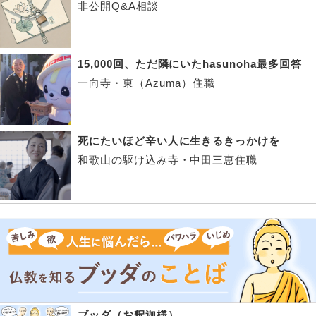
非公開Q&A相談
15,000回、ただ隣にいたhasunoha最多回答
一向寺・東（Azuma）住職
死にたいほど辛い人に生きるきっかけを
和歌山の駆け込み寺・中田三恵住職
ブッダ（お釈迦様）