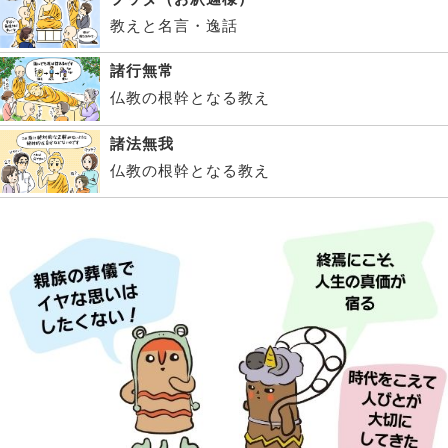
教えと名言・逸話
諸行無常
仏教の根幹となる教え
諸法無我
仏教の根幹となる教え