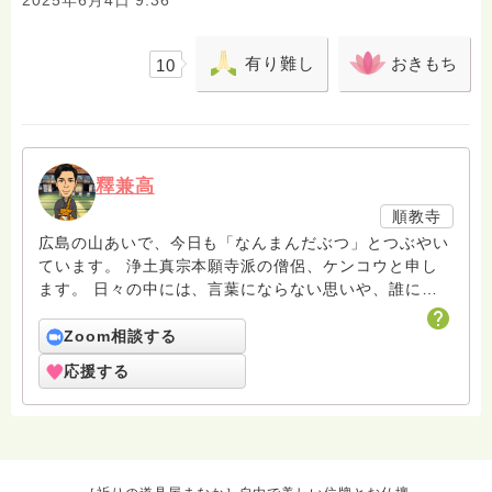
2025年6月4日 9:36
有り難し
おきもち
10
釋兼高
順教寺
広島の山あいで、今日も「なんまんだぶつ」とつぶやい
ています。 浄土真宗本願寺派の僧侶、ケンコウと申し
ます。 日々の中には、言葉にならない思いや、誰にも
言えないもやもやがあるものです。 そんな時こそ、仏
さまの教えが、ふっと心に灯りをともしてくれることが
Zoom相談する
あります。 この「はすのは」では、あなたの声に耳を
応援する
傾けながら、一緒に“いま”を見つめ直す時間をつくって
いきたいと思っています。 堅苦しくなく、あたたか
く、時にゆるく。 どうぞ、あなたのお話、聞かせてく
ださいね。