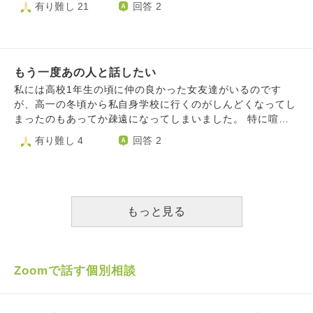
有り難し 21
回答 2
ら、次いつあそぶ？約束取り付けるまで帰ったあかんから。
のに無理やり起きて、朝起きれないことがあります。 本当
が何人ができてとてもとても嬉しかったですが、絡む時間は
みたいなん言われて仕方なく約束を取り付けました。必ずそ
にいやです。無理やり電話をきっても、その後は共通の友人
合わないし、長続きしないし。 やっぱりネットじゃなくて
の子の家には朝に行って次の日の夜に帰らなければいけませ
と私の愚痴を言っているみたいです。幼稚すぎて嫌になりま
顔が見える知り合いをたくさん作ったほうがいいんでしょう
ん。友達が勝手に決めたルールです。もう無理です一人でい
す。今後付き合っていけばいいのでしょうか……
か…（泣） 顔が見えないとか、匿名とか、ネットの友情っ
る方がマシです。 なので、約束をぶっちしようと思ってい
もう一度あの人と話したい
てもろいし、なんかなあ。 現実で頑張ったほうがいいです
ます。過去の発熱時の写真をかきあつめて、10日の朝にメッ
かね？ これ以上ネットを使って悩むのはもう嫌でやめてし
私には高校1年生の頃に仲の良かった女友達がいるのです
セージを送ろうと思っています。 その子は体調が悪いなら
まいたいです！
が、高一の冬頃から私自身学校に行くのがしんどくなってし
証拠を見せろとかゆう子なので、めんどいですが写真を見せ
まったのもあってか疎遠になってしまいました。 特に喧嘩
ておとまりを避けたいです。皆さんはどう思いますか？
をした訳でもなく、私自身もこの子とはずっとこの先も友達
有り難し 4
回答 2
でいられるんだろうなと思う程仲が良かったと思っていたの
ですが、私以外の人と楽しそうにしているのを見ていると
段々話しかけづらくなってしまい、学年が変わった頃にはク
ラス替えもあったので話すことも無くなってしまいました。
高校3年間の内に本当はまたあの頃のように話したいと思っ
もっと見る
ていたのですが、ずっと勇気が出ず結局そのまま卒業してし
まいました。 今はそれから数年経過し20歳になったのです
が、定期的に思い出してはまた連絡したいなと思っていまし
た。 今更急に連絡しても気持ち悪がられてしまうでしょう
Zoomで話す個別相談
か…？本当はあの頃のようにまた仲良く話したいんです。
どうやら私自身友人関係を築くのが本当に苦手らしく、いつ
も仲の良い友達が出来ても気づけば疎遠になっている事ばか