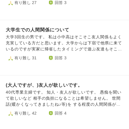
有り難し 27
回答 3
がいなくなってしまいます。一方、深まらない関係を必死に
だろうなと思います。数少ない3人の高校の友達も仲が良か
繋ぎ止めても無駄だと感じます。 孤独が嫌だという理由で
ったのですが、1人は先日色々とあって絶交してしまいまし
関係を繋ぎ止めるのは相手に失礼だとも思います。 新たに
た。(話すと長いので割愛します)今身近にいる人と新たに親
友達を作ろうとしても、会話が弾まなかったり合わないと感
交を深めるべきなのですが、バイト先や研究室でも恋愛話や
じることがほとんどです。 自分の魅力のなさや性格に問題
大学生での人間関係について
恋愛ドラマ恋愛リアリティーショー、好きな男性のタイプ等
があるのだろうとは考えており、自覚しているところは直し
の話題ばかりで、反応に困ってしまい話題についていけず困
大学3回生の男です。 私は小中高はそこそこ友人関係もよく
たり、苦手な会話も学ぶ努力はしていますが、どこがいけな
っています。正直恋愛以前に生身の男性に対してかっこいい
充実している方だと思います。大学からは下宿で他県に来て
いのかは分かりません。 実のところ、一人でいるのが一番
など思ったことが人生で1度もなく、好きなタイプ無いので
いるのですが実家に帰省したタイミングで遊ぶ友達もそこそ
好きで、無理に人付き合いなどしたくないです。 しかし、
余計に分からなくて軽い相槌しか打てず空気の状態になって
こにいます。下宿先でも隣県に住んでる友達と遊ぶこともあ
有り難し 31
回答 3
友達がいて楽しそうな人達に比べて、自分が惨めに映るのが
しまいます…。教えて貰ったものは時間があれば触れるよう
ります。しかし私は1回生のころサークルに入りたかったの
辛いのです。友達を作らなくてはいけない焦りをずっと感じ
にしてますが、良さが一切分からないので、感想も薄っぺら
ですがビビってしまい3個くらいいって入るのをやめまし
ています。 社交的な人を見ると気後れしてしまったり、何
いのしか言えませんし、自分の恋愛関係の話を他人にするの
た。授業を一緒に受ける友達も2,3人しかおらず大講義の授
となく自分から壁を作ってしまう感じはします。また、同性
が恥ずかしくて苦手です。加えて大人数の会話だと、どのタ
業前のわちゃわちゃした雰囲気が羨ましいと思ってしまいま
の前だと嫌われたくない気持ちから、素を見せられないとこ
イミングで会話に入っていいのか分からないこと、人見知り
(大人ですが、)友人が欲しいです。
す。一緒に授業を受ける子は全然仲はいいのですが中高で絡
ろもあります。 もし、世の中の価値観で孤独な人が優れて
も相まって人との距離感を上手く掴めず親交を深めるのが難
んできた子とは少しばかりノリが違く静かめの子で自分から
40代専業主婦です。 知人・友人が欲しいです。 愚痴を聞い
いるとされていて、友達のいない人が大半を占める世界な
しいです。また、父親や親族、小中学校の同級生等周りから
話しかけないとあまり喋らない子ばかりです。授業では1人
て欲しいなど 相手の負担になることは希望しません。 世間
ら、私は友達のいない自分を受け入れ、安心して生きていけ
全否定され続けて育ってしまったので、顔色を伺ってしまい
で受けてる子なんて山ほどいるのに自分は周りにあの子ひと
話(暖かくなってきましたね♪等)を する程度の人間関係が欲
ると思います。 気疲れしやすく、一人でいたいけど、孤独
全てに遠慮してしまいますし、些細なことですぐに今の言動
りだとか思われるのが嫌で大講義の授業に1人でいくのも少
しいのです。 (好きな語学講座に通ってみましたが、 関係を
有り難し 42
回答 4
は嫌です。この世の中にいる限り、自分に自信を持つことは
は良くなかったかもしれない…とぐるぐる考えてしまいま
しばかり嫌です。自分とノリが合う友達もいますがその子は
作れず😭。 再チャレンジしてみます。) 生死に関わる悩みで
できないのではないかと思います。 私がこの世界で気楽に
す。上記の育ちの理由もありますが、趣味も俗に言う2次元
今はでは表面上の関わりになってしまい授業も一緒には受け
は ないのですが、 時々 ものすごく 孤独だと感じます。 普
生きるにはお互いに気を許せる友達を作るしかないのでしょ
オタクと言われる中でもマイナーなジャンルの乙女ゲームと
てません。そこで質問させて頂きたいのですが自分の理想の
通に関係を築いていく 方法がわからなくなりました。 これ