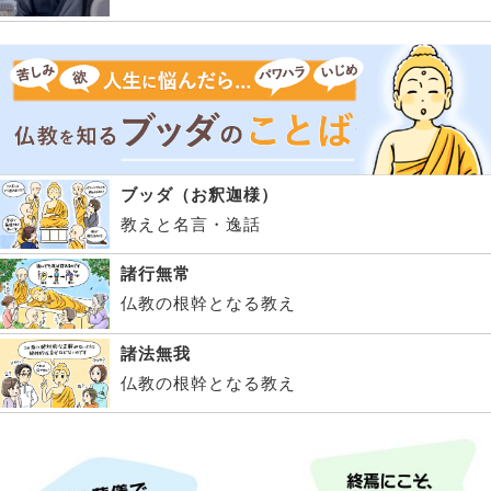
ブッダ（お釈迦様）
教えと名言・逸話
諸行無常
仏教の根幹となる教え
諸法無我
仏教の根幹となる教え