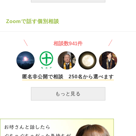
わたしは、母に「離婚したらどうか」と伝えました。 母は
らのことで大変なのにこんな意味わからないことでエネルギ
「お父さんを幸せにしてあげなきゃ」とだけ言いました。
ーを使いたくないです。 これからどう父親と接すればいい
完全に二人の世界で、わたしは除け者みたいでした。 父は
ですか
守ってくれない人でした。 いじめで不登校になったとき、
Zoomで話す個別相談
父は理由も聞かず、無理やりわたしを詰め込み、学校に連れ
て行きました。 泣きながらいじめられていたことを話して
も、なにもしてくれませんでした。 わたしはこんな家庭じ
相談数941件
ゃ幸せになれないと思って、困ったことがあっても両親を頼
るのをやめました。 かわりに、自傷行為をするようになり
ました。 就職して実家を出ようと決心した頃、双極性障害
になりました。 あまりに症状がひどく、実家で治療に専念
することになりました。 その頃、父は転職し、部署の人間
にも恵まれたようで、だんだん変わっていきました。 徐々
匿名非公開で相談 250名から選べます
に怒鳴ることも減り、母に対する態度も柔らかくなっていき
ました。 わたしに対しても「思ったことはなんでも言って
もっと見る
ほしい」、「親なんだから頼ってほしい」と話すようになり
ました。 休日には決まって外食に誘われるようにもなり、
毎月の診察にも付き添ってくれるようになりました。 父
は、母に子育てを一任していたことを悔やんでいると話して
いたようです。 しかし、どうしても恐ろしく感じてしまい
ます。 結局根本は変わっていないんじゃないか。 あとで見
返りを求められるのではないか。 殺されるのではないか。