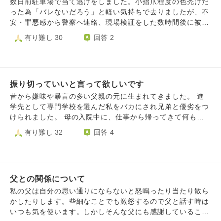
しさと、みっともなさでいつも居心地が悪いのです。 ま
数日前駐車場で当て逃げをしました。小指爪程度の色禿げだ
た、再婚した女性とお付き合いしている間に、再婚女性含め
った為「バレないだろう」と軽い気持ちで去りましたが、不
た親族との付き合いの中で、子供の頃から精神的苦痛を味わ
安・罪悪感から警察へ連絡、現場検証をした数時間後に被害
ってきたこともあり、人と深いお付き合いをすることにとて
者の方から電話がありました。「相手の大事な物に傷の大小
有り難し 30
回答 2
も嫌悪感を抱いています。 こういってはなんですが、再婚
は関係ないのに自分の物差しで判断して立ち去った、自分の
した義母が亡くなった「おかげ」で、今はその義母一族との
ことしか考えていなかった」と謝罪し、直接謝罪もしたいと
付き合いがほとんどなくなり、大きな悩みが1つなくなった
も伝えましたが「大きな事故ではない、あなたも気にしない
のです。 ところが、父は寂しがりなため、また新しい人と
で」とお言葉をいただき、この件は終わりました。罪悪感と
関係を結ぼうとしています。 父の人生ですから、生き方に
振り切っていいと言って欲しいです
卑怯な自分の姿がショックで、ふとした時に涙が出てくる状
とやかく言うつもりはありません。ただ、そこに私を巻き込
態が続きましたが、次第に今すべきことはこの件を忘れず、
昔から嫌味や暴言の多い父親の元に生まれてきました。 進
まないでほしいと思うのです。 お付き合いするなとは一言
同じことを起こさないようにすること、と切り替えることを
学先として専門学校を選んだ私をバカにされ兄弟と優劣をつ
も言っていません。でも、私が会わないと先に進まないみた
決めました。気持ちは今でも晴れず、この先晴れるかも不明
けられました。 母の入院中に、仕事から帰ってきて何も出
いな感じで遠回しに圧をかけてきます。 正直、父と2人きり
ですが、許していただいたことをチャンスと捉え、「二度と
来ない父のため家事をすべてこなしているにも関わらずアル
有り難し 32
回答 4
で会うのは問題ないのです。子供っぽいことを話しても、も
逃げない」と心に決め、思い出せる範囲で事故発生時の様子
コール依存し｢お前は人として劣っている。一人暮らし？さ
う慣れっこなのでよいのです。ただ、その子供っぽいことを
や気持ちを自分なりに分析し始めたのが1週間前のことで
せるわけない、そんなことしたらうちの敷居は跨がせないし
人様の前でも出してしまうので、私が恥ずかしい気持ちでい
す。被害者の方とのやり取りの後すぐに、この件を父に話し
どうせうまくいかない｣｢母が帰ってきたらお前はどこにも遊
っぱいになり、強烈なストレスを感じます。 断ったら断っ
ました。当然父は激怒。「その場で声をかければ警察の介入
びになんて行けないんだ｣とそんなことを言われたのが数年
たなのですが、また間を空けて会ってほしいと依頼がくるの
はなかった、普段綺麗事を言うくせにお前は卑怯だ！物損で
父との関係について
前です。 母が退院してきたこの数年で暴言には気をつけて
も回避したいのです。 大人な対応ができない自分にもどか
逃げたのなら人身の時もお前は逃げるだろう。今後俺に2度
いるのか大人しいですが、相変わらず嫌味は多くチクチクと
私の父は自分の思い通りにならないと怒鳴ったり当たり散ら
しさもあるのですが、どうしても嫌で嫌でなりません。正
と口答えするな。さっきから『うん』だ？『はい』だろ！」
私の心はすり減っていました。父は勝手に許された気になっ
かしたりします。些細なことでも激怒するので父と話す時は
直、冠婚葬祭ですらも行きたくないぐらいです。 完全に連
と、数時間に渡り叱られ続けました。最終的には「次は逃げ
ています。 母親は私は吹っ切れたから耐えられる。とは言
いつも気を使います。しかしそんな父にも感謝していること
絡を断ち切らないのは、捜索願を出されたり、何らかの手段
るなよ」と言われこの日は終わりました。数日後に実家に帰
うものの、｢父が貴方のことをこう言ってた｣｢私の父親(私に