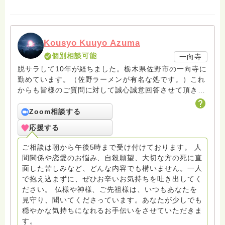
Kousyo Kuuyo Azuma
個別相談可能
一向寺
脱サラして10年が経ちました。栃木県佐野市の一向寺に
勤めています。（佐野ラーメンが有名な処です。）これ
からも皆様のご質問に対して誠心誠意回答させて頂きた
いと存じます。まだまだ修行中の身ですので至らぬ点あ
ろうかとは存じますが共に精進して参りましょうね。お
Zoom相談する
寺にもお気軽に遊びに来てください。
応援する
ご相談は朝から午後5時まで受け付けております。 人
間関係や恋愛のお悩み、自殺願望、大切な方の死に直
面した苦しみなど、どんな内容でも構いません。一人
で抱え込まずに、ぜひお辛いお気持ちを吐き出してく
ださい。 仏様や神様、ご先祖様は、いつもあなたを
見守り、聞いてくださっています。あなたが少しでも
穏やかな気持ちになれるお手伝いをさせていただきま
す。