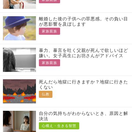
離婚した後の子供への罪悪感。その負い目
が悪影響を及ぼします
家族親族
暴力、暴言を吐く父親が死んで欲しいほど
嫌い。女子高生にお坊さんがアドバイス
家族親族
死んだら地獄に行きますか？地獄に行きた
くない
仏教
自分の気持ちがわからないとき、原因と解
決法
心構え・生きる智慧