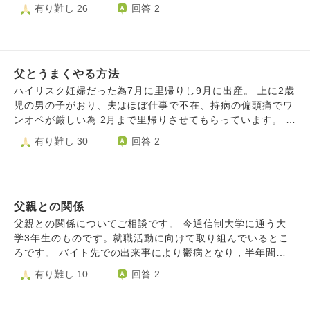
がたくさんあります。父は私の大学受験のために大金を払い
有り難し 26
回答 2
を使って自分の居場所を突き止められそうな気がするからで
ると「孫と遊んで体が痛い」と言われました。「もう歳だか
とっての祖父)はこんな酷いこと言わなかったな～｣と親を選
塾に通わせてくれたり、幼い頃は長期休みのたびに県外へ遊
す。それをしてしまったことによって、何が起こるかわから
ら急に動くのはよくない、先にストレッチしなよ」と伝える
べない私の前で平気で言います。 今回些細なことで今まで
びに連れて行ってくれました。友だちの話を聞いていても自
ない目に見えない不安から、連絡手段を切ろうに切れませ
と声を荒げて「偉そうに言うな！」と言われました。私が
黙っていた私が自分でも分からないくらいに激怒しました。
分は恵まれた生活をさせてもらっているなと感じます。そこ
ん。 大げさに聞こえるのかもしれませんが、父ならやりか
「なぜ声を荒げるのか、ストレッチしなよって言ってるだ
大号泣し近所にも聞こえるレベルで発狂しました。その後も
で悩んでいるのは、「父に感謝もしているし人として好きな
ねないという不信感や恐怖感がとても大きいです。 断るに
け」と伝えても、「お前はそんなことを言える立場か、ペッ
怒りは治まらず物や壁を叩く、吐いてしまう、食欲がなくな
父とうまくやる方法
部分や尊敬してる部分もたくさんあるのに純粋に好き、感謝
しても、どのように振舞うのが一番被害が少ないのでしょう
トの犬についても今後意見するな！何泣いてんだ、すぐ泣く
るなどありました。こんなことは初めてです。 もう一人暮
している、と思えないこと」です。自分だけが怒られている
ハイリスク妊婦だった為7月に里帰りし9月に出産。 上に2歳
か？
なお前は」と関係ないことまで言うのです。私は日頃から口
らしするしかないと思い、決行するのですが私は冷たい人間
なら受け入れられるし理解もできます。でも、幼い頃から母
児の男の子がおり、夫はほぼ仕事で不在、持病の偏頭痛でワ
調が荒い方ではありますがこの時は罪悪感もあり淡々と話し
なのでしょうか。私は悪くないと、この怒りは正当だと、誰
が父に怒鳴られて傷ついているのを知っています。今も妹の
ンオペが厳しい為 2月まで里帰りさせてもらっています。 父
ていたつもりです。父の一言で「一生こうやって盾に使われ
かにはっきり言って欲しい気持ちです。
大学受験が上手くいっていないために毎晩のように母に怒鳴
とこれから1ヶ月半、揉め事無く過ごすにはどのように心を
有り難し 30
回答 2
るのか、心配することも許されず全てこの件に繋げられる、
っているようです。妹たちも怯えているようで毎日「怖い、
持てばよろしいでしょうか。 父は昭和の父親という感じで
支配されるのか」と激昂し声を荒げました。今回の行為に関
寝れない」といったLINEを送ってきます。母や妹にこんな
家事はほぼしません。例えばですが自分の飲んだコーヒーの
して批判・叱りは受けます。ですが一生言いなりの人生は生
思いをさせている父のことは心の底から嫌いだと感じます。
コップなどもあちこちに置きっぱなし、それを回収して回ら
きていると言えるのでしょうか。私は父と会わないことを決
怒鳴り散らかしている時の父とそうでない時の父は全く別人
なければいけない、という感じです。 上の子が毎日外に出
め実家を後にしました。どうするのが正しいのかもう分かり
のようです。いっそう別の人だったなら思いっきり好きにな
父親との関係
たがるので、毎日買い物に連れて行ったり、私が手の離せな
ません。ご意見頂けますと幸いです。よろしくお願いいたし
れたし嫌いにもなれたのにと思います。でも現実は1人の人
い時はご飯をあげたりしてくれます。 ありがたいと思って
父親との関係についてご相談です。 今通信制大学に通う大
ます。
間です。私はどうすればいいのでしょうか？父の嫌いな部分
いるし、ありがとうと言ってきていました。 ただ、父は耳
学3年生のものです。就職活動に向けて取り組んでいるとこ
には目を瞑り受けた恩を返すしかないのでしょうか？
が遠く、そのためにイライラすることが多く（それ以外でも
ろです。 バイト先での出来事により鬱病となり，半年間休
元々もすぐキレるタイプ） 大したことではないのですが理
養してやっと就活，学業に耐えられるくらいまで回復しまし
有り難し 10
回答 2
不尽に何度もキレられ、産後のメンタルも不安定だったのも
た。 ただ，父親と分かり会えないです。 大学３年までバイ
あり その時の機嫌で態度を変えてきたり、私がテレビを見
トを掛け持ちして学費を稼いでいました（いま実家ぐらし
ていると、この人ブスなど悪口を言ってくるのもストレス