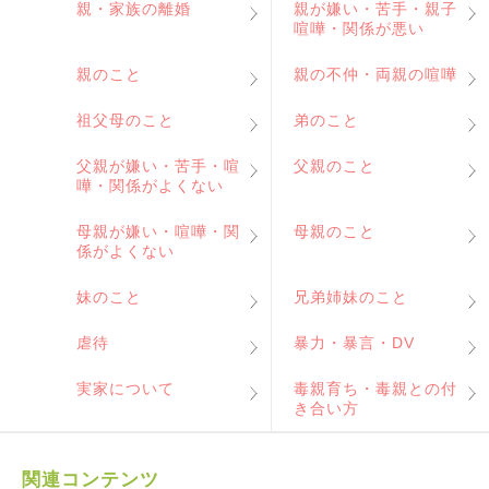
親・家族の離婚
親が嫌い・苦手・親子
喧嘩・関係が悪い
親のこと
親の不仲・両親の喧嘩
祖父母のこと
弟のこと
父親が嫌い・苦手・喧
父親のこと
嘩・関係がよくない
母親が嫌い・喧嘩・関
母親のこと
係がよくない
妹のこと
兄弟姉妹のこと
虐待
暴力・暴言・DV
実家について
毒親育ち・毒親との付
き合い方
関連コンテンツ