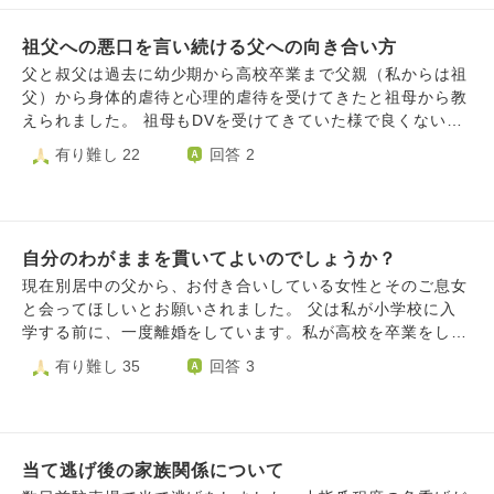
会社に決まらず焦る気持ちもあります。父には、もうガッカ
リしてしまいました。ラインも未読スルーしています。どう
祖父への悪口を言い続ける父への向き合い方
接したら、良いのか分かりません。
父と叔父は過去に幼少期から高校卒業まで父親（私からは祖
父）から身体的虐待と心理的虐待を受けてきたと祖母から教
えられました。 祖母もDVを受けてきていた様で良くない家
庭環境下で育ったのだなと私も母親から虐待を受けて育った
有り難し 22
回答 2
身の上の為共感していたのですが…祖母が病気で2019年に
亡くなってから2023年くらいから祖父への悪口（父が祖父
のモノマネをしながら馬鹿にしたり嘲ったりする）を父が家
で度々言う様になり自分も最初は仕方ないよなぁと思って
自分のわがままを貫いてよいのでしょうか？
「うんうん」と共感したり（もしかしたらこれが良くなかっ
たのかも知れません。）自分も祖父の自分勝手な所を見てき
現在別居中の父から、お付き合いしている女性とそのご息女
たので同じ様に不満を言ってきました。 しかしながら…そ
と会ってほしいとお願いされました。 父は私が小学校に入
の悪口が日々の会話の始まりの様になり日常のまともな会話
学する前に、一度離婚をしています。私が高校を卒業をした
がなくなってきている気もしてこれが果たして健全な家族の
ときには、その時点で10年近くお付き合いしていた女性と再
有り難し 35
回答 3
形なのでしょうか…。 正直もう付き合いきれず父と喋るこ
婚しましたが、数年後に病死しています。その義母が亡くな
とが嫌になってきていてどの様に向き合えば良いのでしょう
って数年後に、今お付き合いしている女性と出会ったそう
か。
で、その人と良いお付き合いができているらしく、私を会わ
せたいようです。 父は親ばか、過干渉、過保護です。その
当て逃げ後の家族関係について
ため、父と一緒に父の知り合いと会うことに、強烈な恥ずか