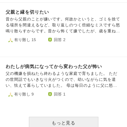
で，家賃と家で出る食事の費用は父親が払っています）。し
で、ある時もう話したくないと思ってしまいました。 １週
かしバイト先でパワハラ紛いなことが半年続いて鬱になり働
間ほど前、父と口論になり その際にお前は居候だぞ！と怒
父親と縁を切りたい
けなくなってしまいました（精神科医の診断あり） しか
鳴られ 確かにその通りですがとても傷付き この１週間なか
し，父親は精神疾患について知識がなく”甘えだ”と心ないこ
昔から父親のことが嫌いです。何故かというと、ゴミを捨て
なか寝れなくなり それから父と話すのをやめてしまいまし
とを言ってきていました。また，”いいから働け，お前ぐら
る場所を間違えるなど、取り返しのつく些細なミスですら怒
た。 その間に耳が聞こえにくい父に、父が欲しがっていた
いの人はみんな働いてるぞ？”という感じです。（中卒や高
鳴り散らすからです。昔から怖くて嫌でしたが、歳を重ねる
少し高額なスピーカーを購入しプレゼントした際も、ありが
卒から正社員として働いている人と比べて） 高校時代から
につれて恐怖心よりも殺意が湧き、早く迎えが来てくれない
有り難し 15
回答 2
とうも言われず、そこら辺にほったらかしにされています。
６年間近くずっと働いてきてバイトで楽しい部分があったの
かと父親の不幸を願ってしまいます。そのような心を持って
それもあり、もういいやと思って自分からは話しかけてない
で働きたい気持ちはあります。 ただ今はうつ病回復期で学
はいけないとは私も思っています。が、何をしても気を紛ら
でいると、母から父とうまくやるように注意されました。
業と就活に集中するのがやっとです。父親の理解のなさに泣
わすことができない日が多いです。 また、自分が父にされ
父は私が病院などで出掛けている際子供の面倒を見てくれて
きたくなってきます。 生まれてからずっと父親とは対話が
て嫌だった態度を人にとっている気もして、自己嫌悪に陥っ
おり、私が昨日お礼を言わなかったので文句を言ったそうで
できませんでした。父親自身中卒からずっと働いてきている
わたしが病気になってから変わった父が怖い
ています。 なぜ、父のような傲慢な人間も生きているの
す。 私が世話になっている立場なのに態度が悪いのは反省
ので，そもそも大学へ行くのすら説得するのが大変でした。
か、そして私が人の不幸を願わず、優しい態度を取って生き
父の機嫌を損ねたら終わるような家庭で育ちました。 ただ
しています。大人になって父とうまく接するにはどうしたら
自分としては単発バイトをしようと考えていますが，そんな
て行けるような教えがあれば教えて欲しいです。
の世間話でもいきなり火がつくので、幼いながらに気を遣
いいですか。 追記 先ほど父に話しかけたら、 それに被せて
のはだめだ，と意味わからないことをいいます。 自分は２
い、怯えて暮らしていました。 母は毎日のように父に怒鳴
子供が1人でしゃべりだし、 子供の声と私の声両方が聞き取
７卒なので，正社員として働くのはどんなに早くても2027
られていました。 なんであんな大声をあげるのか、お母さ
有り難し 9
回答 1
りにくいことは知っていたため、子供が静かになってから話
年４月からですが，父親は2026年から正社員として働けと
んが可哀想だと思いながら、お母さんを守らなきゃと思いま
そうとしたらまた子供がしゃべりだし、それを待っていたら
怒鳴ってきます。（自分は通信制なので正社員しながら学生
した。 中学生の頃、わたしは母の父に対する愚痴をよく聞
子供がしゃべっているときは聞き取りにくいってわかって！
をできると考えてるみたいです） そもそも父親は中卒から
くようになりました。少しでもガス抜きになればいいなと思
と言われました。 わかっていたので子供が黙っている時に
働いているので，新卒採用の仕組みを知らないのですが，説
ったからです。 しかし、「なんでわたしを産んだの」とい
話しかけて、そしたらたまたま子供がしゃべりだしたんだよ
明を試みても聞き入れてくれずいいから働けとしか言いませ
う苛立ちを感じるようになりました。 耐えられなくなった
もっと見る
って言うと、何故かキレられました。
ん 正直早く自立して家を出ていきたいです。自分もこれか