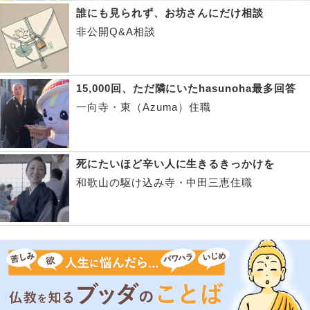
誰にも見られず、お坊さんにだけ相談
非公開Q&A相談
15,000回、ただ隣にいたhasunoha最多回答
一向寺・東（Azuma）住職
死にたいほど辛い人に生きるきっかけを
和歌山の駆け込み寺・中田三恵住職