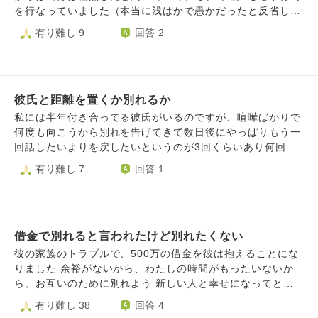
なくなったと言われ、元気もなくなり、また自分の気持ちが
を行なっていました（本当に浅はかで愚かだったと反省して
今わからなくなり、距離を置くことにしました。正直彼との
います） 妊娠が発覚した時、種無しの自分が妊娠させたな
有り難し 9
回答 2
結婚や現実的に一緒に暮らすことが厳しいと思ってます。で
んて信じられないというような反応をしていましたが、私は
もこんなに大事にしてくれる人にもう出会えない、別れたく
彼以外の人とはそういった行為をしてなかったため、この子
ない、、、でも身体が潰れてしまう、、、でもまた出会いの
は彼の子だと説明し彼も納得した上で堕しました。 その後
活動するのが正直めんどくさい、、、と最低な考えにもな
改めて検査してもらったところ、性機能に低下はあるもの
り、別れるか別れないか悩んでおります。 別れて一人暮ら
彼氏と距離を置くか別れるか
の、ゼロでないとのことでした。 それから、水子供養を行
しして、もう好きなことして新たな人生生きていきたいなど
い、お盆正月や中絶手術をした日など何度も2人でお寺に行
私には半年付き合ってる彼氏がいるのですが、喧嘩ばかりで
も思ってます。でも彼と離れるのは寂しい気持ちもさあ
って手を合わせていました。 ですが、最近彼の行動に不審
何度も向こうから別れを告げてきて数日後にやっぱりもう一
り、、、、この負の繰り返しループから抜け出せません。
な点があり、スマホを見たところ浮気が発覚しました。 彼
回話したいよりを戻したいというのが3回くらいあり何回も
はアプリで知り合った何人かの女の子に、自分は種無しだか
振り回されてます。 今回も別れようと一方的に言われて2日
有り難し 7
回答 1
ら避妊なしで行為させてほしいとメッセージを送っていまし
後にはもう一度話してよりを戻したいとのこと。 一度また
た。 本当にショックでした。 中絶したことを何度も心から
受け入れることにしましたがやはり喧嘩は絶えず、向こうか
後悔し反省して、赤ちゃんに申し訳ないと2人で話してたの
ら「連絡も取らず会わず距離を置いて自分と見つめ直す時間
に、なぜそんなメッセージを送れるのでしょうか。 私とも
が欲しい、お互いその期間で上手くいけるように変わろう」
避妊なしで行為するために、種無しだと言っていたとしか思
借金で別れると言われたけど別れたくない
と言ってきました。 私は彼の過去の疑わしい行動などで、
えません。 中絶してしまったことに傷ついていたのは私だ
会わない連絡取らないは余計に信用を無くして、距離置いて
彼の家族のトラブルで、500万の借金を彼は抱えることにな
けで、彼はなんとも思っておらず騙されただけではないか
る間に何されてるかわからないから嫌と告げました。 でも
りました 余裕がないから、わたしの時間がもったいないか
と、浮気以前にそれが本当にショックで、彼のことが信じら
俺は距離を置かないと嫌だと私の意見は聞いてくれません。
ら、お互いのために別れよう 新しい人と幸せになってと言
れなくなっています。 別れるべきと頭では分かっています
距離を置くべきなのでしょうか？距離を置いても上手くいく
われました。 私は、彼がギャンブルとかで作った借金では
有り難し 38
回答 4
が、彼は今まで付き合った男性の中で一番好きなった人で思
のでしょうか？ 喧嘩をしても話し合って2人で価値観を擦り
ないので分かれる気持ちはありませんでした。でも、彼に余