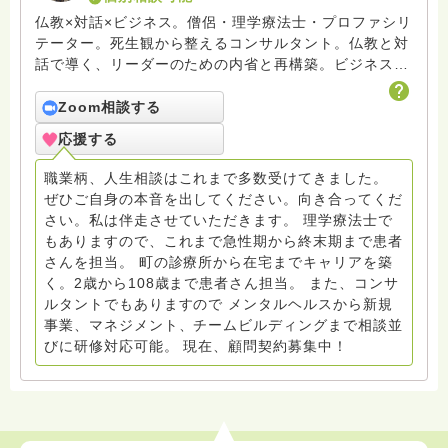
仏教×対話×ビジネス。僧侶・理学療法士・プロファシリ
テーター。死生観から整えるコンサルタント。仏教と対
話で導く、リーダーのための内省と再構築。ビジネスと
いう営みを通じて、人が本音と出会い、本来の個性で生
きる場をひらいています。 ※お坊さん回答の中に「鈴木
Zoom相談する
光浄」がおりますが当初諸事情がございまして私が回答
応援する
したものでございます。そちらもあわせてご参照くださ
い
職業柄、人生相談はこれまで多数受けてきました。
ぜひご自身の本音を出してください。向き合ってくだ
さい。私は伴走させていただきます。 理学療法士で
もありますので、これまで急性期から終末期まで患者
さんを担当。 町の診療所から在宅までキャリアを築
く。2歳から108歳まで患者さん担当。 また、コンサ
ルタントでもありますので メンタルヘルスから新規
事業、マネジメント、チームビルディングまで相談並
びに研修対応可能。 現在、顧問契約募集中！