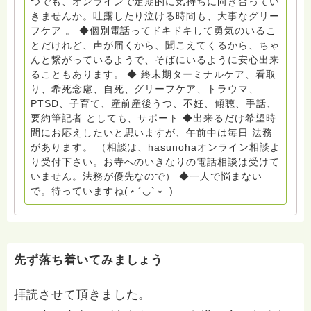
つでも、オンラインで定期的に気持ちに向き合ってい
6452769 一般社団法人グリーフケアともしび ◆『ビハ
きませんか。吐露したり泣ける時間も、大事なグリー
ーラサロン おしゃべりカフェひだまり』 ビハーラ和歌
フケア 。 ◆個別電話ってドキドキして勇気のいるこ
山代表 居場所運営 問い合わせ申込⬇️こちらから
とだけれど、声が届くから、聞こえてくるから、ちゃ
griefcare.tomoshibi@icloud.com ◆GEはしもとサピュ
んと繋がっているようで、そばにいるように安心出来
イエ 所属 （Gender Equity 誰もが自分らしく生きるこ
ることもあります。 ◆ 終末期ターミナルケア、看取
とができる社会をめざして）DV・女性支援 ◆認定NPO
り、希死念慮、自死、グリーフケア、トラウマ、
京都自死自殺相談センターSotto 元グリーフサポート委
PTSD、子育て、産前産後うつ、不妊、傾聴、手話、
員長（2018〜2024） ◆保育士.幼稚園教諭.小学校教諭.
要約筆記者 としても、サポート ◆出来るだけ希望時
レクリエーションインストラクター.中学校DV授業 10年
間にお応えしたいと思いますが、午前中は毎日 法務
間 保育 教育の現場で 総主任として勤めた経験も生かし
があります。 （相談は、hasunohaオンライン相談よ
つつ、お話できることがあれば 幸いです。 いつも あな
り受付下さい。お寺へのいきなりの電話相談は受けて
たとともに。南無阿弥陀仏 ここでは、宗旨を問いませ
いません。法務が優先なので） ◆一人で悩まない
ん。 まずは、ひとりで抱え込まないで。 来寺お問い合
で。待っていますね(﹡´◡`﹡ )
わせは⬇️こちらから miehimeyo@gmail.com ※時間を割
いて、あなたに向き合っています。 ですので、過去の
質問へのお返事がない方には、応えていません。お礼回
答がある方を優先しています。 懇志応援も宜しくお願
いします。 ※個別相談は、hasunohaオンライン相談よ
先ず落ち着いてみましょう
り受け付けています。お寺への いきなりの電話相談は
受け付けておりません。また夜中や早朝の電話もご遠慮
拝読させて頂きました。
ください。 法務を優先させてください。