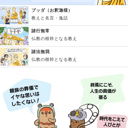
ブッダ（お釈迦様）
教えと名言・逸話
諸行無常
仏教の根幹となる教え
諸法無我
仏教の根幹となる教え