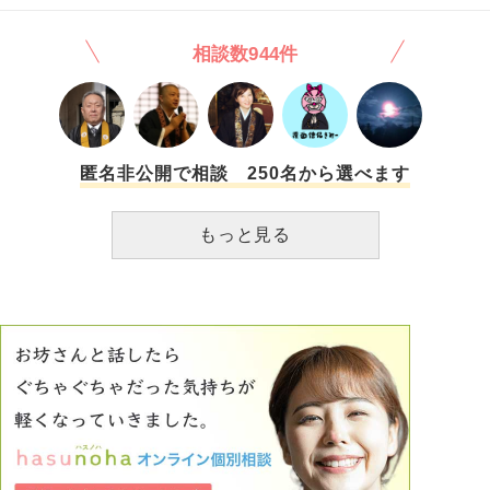
のも、必死に仕事を頑張ってきたのも、全て彼がいたからこ
そです。 彼がいなくなるのであれば、今の職場にいる意味
相談数944件
は私にはありません。 私の気持ちを受け止めてもらえない
以上、諦めないといけないことは わかっています。 でも
辛い。諦めたくない。 何故かというと、この職場では私が
彼に近付けないよう、彼と私が仲良くなれないように、いち
いち騒ぎ立てて邪魔する女性たち(既婚者ですが、男好きと
噂されてます) がいたからです。 彼女たちの邪魔がなけれ
匿名非公開で相談 250名から選べます
ば、もしかして うまくいっていたのでは、と思うことが
多々あるからです。 彼が退職するのであれば、私たちが仲
もっと見る
良くなろうと彼女たちには関係ないので、そこに賭けたいと
思ってしまいます。 私は彼の連絡先を知らないので、彼が
会社にいるうちに改めて気持ちを伝えたい。 でも会社では
また邪魔が入ると思うので、手紙を書いて渡そうと思いま
す。 恋愛ではなく、ただの友達でもいいから連絡先を教え
てほしい。たまにお茶をしたり、遊んだりしたいと。 鬱陶
しいと思われるでしょうか？ 嫌われないか、不安です。
読んでくださってありがとうございました。