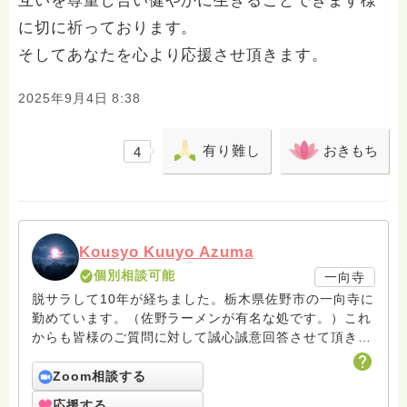
互いを尊重し合い健やかに生きることできます様
に切に祈っております。
そしてあなたを心より応援させ頂きます。
2025年9月4日 8:38
有り難し
おきもち
4
Kousyo Kuuyo Azuma
個別相談可能
一向寺
脱サラして10年が経ちました。栃木県佐野市の一向寺に
勤めています。（佐野ラーメンが有名な処です。）これ
からも皆様のご質問に対して誠心誠意回答させて頂きた
いと存じます。まだまだ修行中の身ですので至らぬ点あ
ろうかとは存じますが共に精進して参りましょうね。お
Zoom相談する
寺にもお気軽に遊びに来てください。
応援する