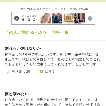
［祈りの道具屋まなか］自由で美しい位牌とお仏壇
「恋人と別れるべきか」問答一覧
別れるか別れないか
付き合って1年半の彼氏がいます。私は30代後半で彼は8歳
年上です。彼はとても優しくて、私のことを溺愛しててこれ
でもかというぐらい大事にしてくれてます。しかし私は彼と
の将来に不安を感じ、不安障害になり通院するまで、彼との
有り難し 28
回答 3
未来に不安です。住むとなると彼が住んでる住宅になります
が田舎で周りにコンビニもない、、、私は車運転できな
い、、、彼の家が汚い、、猫アレルギーだけど猫がいる生活
と問題が山積み。。。そうこうしてると彼といると不安でし
彼と別れたい
かなくなってしまい、嫌な面しかみれなくなり、自身の身体
にまで影響がでだし、今後もっと体も潰れていくのではと思
付き合いたての頃、彼氏との子供を中絶してます。 元々彼
ってしまい、、、（胃痛 肋間神経痛等）。周りから覇気が
からは自分は種無しだと聞いていて、それで避妊もせず行為