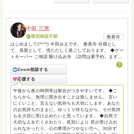
中田 三恵
個別相談可能
教善寺
はじめまして(*^^*) 中田みえです。 教善寺 住職とし
て、母親として、慌ただしく過ごしております。 ◆ゲー
トキーパー ご相談 駆け込み寺 （訪問は要予約。まずは
メールでお問い合わせください） ◆ビハーラ僧、終末期
ターミナルケア、看取り、グリーフケア、希死念慮、自
Zoom相談する
死、産前産後うつ、育児、DV、デートDV、トラウマ、
応援する
PTSD、傾聴トレーナー、手話、要約筆記、行政相談
員、女性支援員、小学校 中学校支援員としても、ケア
午後から夜の時間帯は都合がつきやすいです。 ◆こ
サポートをしています。 ◆一般社団法人『グリーフケア
ちらから、無理に聞き出すことは致しません。 言い
ともしび』理事長 【ともしび遺族会】運営 毎月 第１
にくいこと、言えない気持ちも大切にします。あなた
金・昼夜2回開催（大阪駅前第3ビル） 14：00〜，18：
のお気持ちのままに、ゆっくり待ちながら、その気持
00〜 お問い合わせ申込⬇️こちらから
ちを大切に受け止めたいと思っています。 ◆自死で
griefcare.tomoshibi@icloud.com ＊この活動は皆さま
大切な人を亡くされたり、死別により 死が受け入れ
のご支援により支えられております。ご協力をよろしく
られなかったり、心の整理がつかない方へ。30分ず
お願いします。 ゆうちょ銀行 口座番号 普通408-