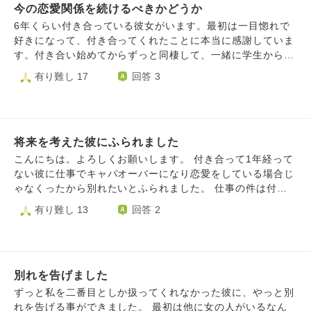
今の恋愛関係を続けるべきかどうか
たりしている中で、息子に「どこに行ってたの！！」と悲痛
に言われました。仕事の時は何も言わないのに、感じるもの
6年くらい付き合っている彼女がいます。最初は一目惚れで
があるのでしょうか。 彼氏は全く悪くないのに、私ばかり
好きになって、付き合ってくれたことに本当に感謝していま
が頑張って、なんで支えてくれないんだろうと思い、その場
す。付き合い始めてからずっと同棲して、一緒に学生から社
で「もう続けられない。しんどい」とラインしてしまいまし
会人になって、今まで過ごしてきました。 でも、時間が経
有り難し 17
回答 3
た。でも「ゆっくりまた会おう。待ってるから。」と言われ
つにつれて好きな気持ちはだんだん薄くなって、今では彼女
ました。私はなぜかそのラインの返事が冷たく他人のように
がいることが習慣みたいになり、依存しているようにも感じ
感じてしまい、抑えていた感情がどんどん溢れてしまい、も
ます。嫌いじゃないけど、特別に好きという気持ちもなくな
う無理だというラインを翌日もずっとしてしまいました。私
ってきて、この恋愛を続ける意味が分からなくなってきまし
は別れるつもりなんてなかったのに、そのまま別れてしまい
将来を考えた彼にふられました
た。嫌いなわけでもないのに、なぜか苦しいです。別れるべ
ました。ずっと優しかったし、まだ会って１ヶ月なのに高級
きかどうか、ずっと考えてしまいます。どう選んでも苦しい
こんにちは。よろしくお願いします。 付き合って1年経って
な素敵なお誕生日プレゼントまで贈ってくれて「ずっと一緒
です。彼女を傷つけたくありません。 この気持ちは正直に
ない彼に仕事でキャパオーバーになり恋愛をしている場合じ
に歩みたい」と言ってくれていました。なんでその時私黙っ
彼女にも相談しました。彼女は「あなたの意思を尊重する」
ゃなくったから別れたいとふられました。 仕事の件は付き
てたのでしょうか。私も同じ気持ちなのに。。。 彼からは
と言ってくれました。でも、自分が本当はどう思っているの
合った当初から聞いておりどちらかというと前向きな話とし
有り難し 13
回答 2
最後にやっと気持ちを出してくれて「気持ちを話してくれな
か分からず、後悔するような決断はしたくないと思っていま
て聞いていました。 お互いの将来を見据え同棲や生活する
いなら伝わらない。私のしたことは残酷だ」と書かれてい
す。
上で必要な事も話し合い準備して、私も仕事を辞めるつもり
て、そのままブロックされました。私はやっと我にかえり、
でいました。 7月以降会っておらず落ち着いたら会おうねと
結婚相談所の人にもう１度会いたいことと、結婚に向かいた
私も前向きに考えていたのですが、結局電話でお別れを突然
いことを伝えましたが、彼は所属の結婚相談所の連絡すら反
別れを告げました
告げられ、なぜこうなる前に相談してくれなかったのか、無
応していないようです。メッセージだけでも読んでいるのか
責任すぎないかという怒りと、あんなに信用できる人なのに
ずっと私を二番目としか扱ってくれなかった彼に、やっと別
どうかもわかりません。でも断ることもしてこない理由がわ
裏切られたような思いで別れには今も納得がいっておりませ
れを告げる事ができました。 最初は他に女の人がいるなん