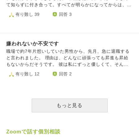
かりません。あれほど気持ちを伝えてくれていたのに、もう
ん。 でも彼の事を尊重し別れは受け入れるしかありません
て知らずに付き合って。すべてが明らかになってからは、相
話せないのでしょうか。彼の気持ちがわかりません。私は他
でした。 仕事に気持ちが全振りの為、私への思いはなくな
手の人優先で、私はただの浮気相手としか思われてないのは
有り難し 39
回答 3
の人を探す気持ちにもなれないので、結婚相談所も退会予定
ったしまた戻る事も難しいとはっきり言われましたが、どこ
わかっていました。 でも、彼の甘い言葉に期待してしまっ
です。彼に気持ちを伝えたいです。
かでまた戻れるんじゃないかと期待してしまいます。 でき
て。いつか自分だけを選んでくれるんじゃないかって。 そ
る事なら待ちたかったし、復縁を望んでいますが、これ以上
んな事にはならないってわかっていたのに。 まだ彼への気
思い続けるのは時間の無駄なのでしょうか？ 執着を手放す
持ちは断ち切れないけど、やっと終わりにするって言えまし
と良いのでしょうか？ また彼との縁は切れたと思った方が
嫌われないか不安です
た。 彼は予想通り、わかったの一言でおしまい。 自分から
良いのでしょうか？ 長くなりすみませんが、よろしくお願
言ったけど、やっぱりすごく今辛いです。なのに涙の一滴も
職場で約7年片想いしていた男性から、先月、急に退職する
いします。
出てこない。 自分の感情がわからない。 そして、数日後か
と言われました。 理由は、どんなに頑張っても昇進も昇給
らは、また同じ職場で彼と何事もなかったかのように、一緒
もないからだそうです。 彼は私にずっと優しくて、そんな
に仕事をしなくてはいけない。 本当に私にそれができるの
優しさに惹かれた私はずっと彼のことが好きでした。 彼
有り難し 12
回答 2
だろうか？ これでよかったのか、私は後悔しないのか。勢
は、「オレのこと好きなのは知ってた。オレみたいな奴を好
いで別れを告げてしまっただけじゃないのか？ だけど、い
きになってもらえて有り難いとは思うけど、オレは彼女がほ
つまでも都合のいい相手でいるのは嫌だった。自分をもっと
しいとは思わないし、結婚もしたいと思わない。オレみたい
大事にしなきゃいけないと思って、勢いだけれど、終わりに
な人間のこと相手にしてないで、他にいい人がいるはずだか
しようと、やっと言えたんです。 いつか心の底から、これ
ら探してみな。オレのこと好きでいても時間の無駄だから」
もっと見る
でよかったと思える日は来るのでしょうか？ 今はまだ未練
と言われました。 ずっとずっと優しくしておいて、私が期
タラタラな自分がいるのも自覚があるけれど。 これでよか
待してるのも きっとわかっていた筈なのに、辞める時にな
ったと、背中を押していただきたいです。 自分勝手な話で
って そんなことを言うなんて酷いと思います。 時間の無
すみません。
駄と言われても、私はそれでも彼のことが好きだし、置いて
Zoomで話す個別相談
いかないでほしいと思います。 職場のいじめに耐えてきた