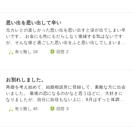
い出も沢山あり、彼と離れるのが本当に辛いです。 彼以上
合わせながらやっていくのと、距離を置いて1人で考え込む
裕がないのもわかるので会う頻度や連絡を今までより減らし
の人と出会えるかも不安です。 この期に及んでまだ別れた
のと何が変わるんでしょうか？結局は自分の変わりたいとい
てスタイルを変えて付き合っていきたいと思っていました。
くないと思ってる自分に、どうか喝を入れていただけません
う強い意志と本当に2人でやっていきたいという気持ちだと
それでも、その付き合いは望んだものではない、わたしの考
か。
思うのですが。 もうその彼を手放したほうがいいでしょう
思い出を思い出して辛い
えは間違えてると言われました。 わたしは好きな人が辛い
か？私が覚悟を決めて別れを告げたほうがいいのか、もうわ
時は分かち合いたいと思います。ダメなのでしょうか 彼の
元カレとの楽しかった思い出を思い出すと涙が出てしまい辛
からなくなっています。 長くなりましたが、よければご回
余裕のなさも、配慮したお付き合いも許されないでしょうか
いです。 お金にも性にもだらしなく復縁する気はないです
答よろしくお願いいたします。
多くは望まないのに、ダメなのでしょうか わたしも一緒に
が、そんな彼と過ごした思い出をふと思い出してしまいま
借金を返す覚悟もありますが、それをすると彼には逆に重荷
す。 好きなまま振られてしまったので未練だと思います
有り難し 18
回答 2
になる気もします
が、どのようにこの気持ちを振り切ればいいですか？ 楽し
かった思い出が多すぎて、辛く生きているのも辛い気持ちで
いっぱいです。 何かアドバイスお願いします。 幸せになり
たいです。
お別れしました。
再婚を考え始めて、結婚相談所に登録して、素敵な方に出会
いました。 最後の恋になるのかなと思うほどに、大好きに
なりましたが、自分に自信もない上に、8月はずっと体調が
すぐれず、高熱も出ていたので、デートのリスケは何度もし
有り難し 45
回答 3
ました。それでも週１は会っていたのですが、体調が悪いと
子供のお世話も 、仕事にも集中できずに、予定もボロボ
ロ、精神的にも追い詰められました。きっかけは些細なこと
だったのですが、彼とのデートの後に家に帰り、自分がぐっ