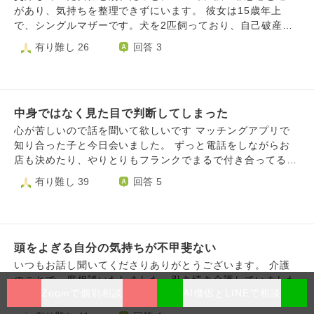
があり、気持ちを整理できずにいます。 彼女は15歳年上
で、シングルマザーです。犬を2匹飼っており、自己破産手
続き中で、過去にはDV被害によるトラウマもあります。最
有り難し 26
回答 3
近は体調も悪く、岩手から千葉に出てきて生活している人で
す。 出会いはナンパでした。当時の私は自分に自信がな
く、「誰かに愛されたい」「交際経験を積みたい」という思
いから、軽い気持ちで彼女と付き合い始めました。今思え
中身ではなく見た目で判断してしまった
ば、彼女を本当に深く愛していたというより、自分の孤独を
埋めるために頼っていた面もあったと思います。 交際は約2
心が苦しいので話を聞いて欲しいです マッチングアプリで
年続きましたが、彼女の経済苦から、私がお金の援助やデー
知り合った子と今日会いました。 ずっと電話をしながらお
ト代の負担をしていました。しかし、私自身も借金を抱えて
店も決めたり、やりとりもフランクでまるで付き合ってるか
おり、そのことを隠したまま無理を続けていました。次第に
のような気持ちになりました でもいざ会うと彼女は口蓋裂
有り難し 39
回答 5
生活は圧迫され、精神的にも余裕がなくなっていきました。
でした。僕はびっくりしましたが、彼女の中身は本物ですご
経済的にも精神的にも限界になり、電話で感情的になって、
くいい子で、楽しくできました。 でも正直、恋愛に発展す
彼女を傷つけるひどい言葉を言ってしまいました。そのこと
ることは難しいと思いその時現地でLINEの交換を打診しま
を今でも強く後悔しています。あのとき、もっと冷静に話し
せんでした 彼女も自分自身の生き方を受け入れてるようで
合うことができたのではないかと、何度も思い返してしまい
頭をよぎる自分の気持ちが不甲斐ない
穏やかさでした すごくいい子だっただけに見た目で袖にし
ます。 その後、別れを伝えましたが、「自分は苦しんでい
てしまった自分が情けないです。3晩ずっと電話をしてたの
いつもお話し聞いてくださりありがとうございます。 介護
る人を見捨てたのではないか」という罪悪感が消えません。
で情が移ってしまって寂しい気持ちもあるし、苦しいです。
のことで一度相談いたしました。引き続き介護していました
一方で、このまま関係を続けても、自分には支え続ける余力
自分のことばかりです。 運営の都合上アプリ内では連絡先
Zoomで個別相談
AI僧侶とLINEで相談
が、同居の義理母が転倒骨折→入院となりました。退院後は
がなく、お互いにさらに苦しくなるとも感じています。 今
を交換できないです。 なんでこんなに僕は情けないのでし
高齢のため施設を検討をすすめられてます。 私はここ数年