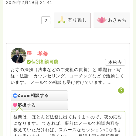
2026年2月19日 21:41
有り難し
おきもち
2
釋 孝修
個別相談可能
本松寺
お寺の法務（法事などのご先祖の供養）と 唱題行・写
経・法話・カウンセリング、コーチングなどで活動して
います。 メールでの相談も受け付けています。
hasunohaの回答後のフォローアップはメールで致して
おりますので、メールでお問い合わせください。また面
Zoom相談する
接でのカウンセリングセラピーをご希望の方もメールで
応援する
連絡をお願いします。
amrita.offcourse@docomo.ne.jp へどうぞ。
昼間は、ほとんど法務に出ておりますので、夜の応対
になります。 できれば、事前にメールで相談内容を
教えていただければ、スムーズなセッションになるよ