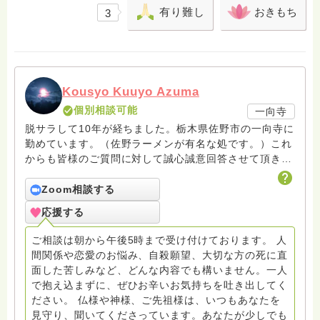
有り難し
おきもち
3
Kousyo Kuuyo Azuma
個別相談可能
一向寺
脱サラして10年が経ちました。栃木県佐野市の一向寺に
勤めています。（佐野ラーメンが有名な処です。）これ
からも皆様のご質問に対して誠心誠意回答させて頂きた
いと存じます。まだまだ修行中の身ですので至らぬ点あ
ろうかとは存じますが共に精進して参りましょうね。お
Zoom相談する
寺にもお気軽に遊びに来てください。
応援する
ご相談は朝から午後5時まで受け付けております。 人
間関係や恋愛のお悩み、自殺願望、大切な方の死に直
面した苦しみなど、どんな内容でも構いません。一人
で抱え込まずに、ぜひお辛いお気持ちを吐き出してく
ださい。 仏様や神様、ご先祖様は、いつもあなたを
見守り、聞いてくださっています。あなたが少しでも