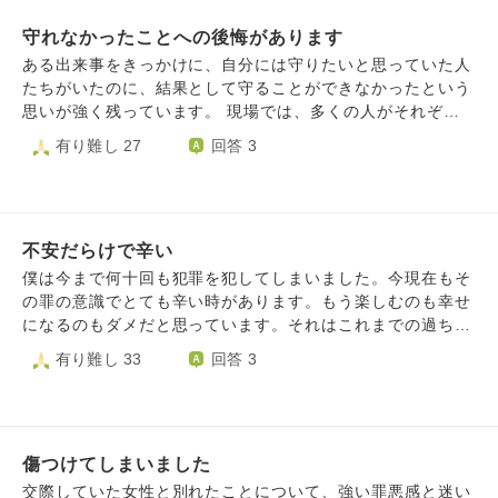
害者の母に優しい気持ちが持てませんでした。 何もしゃべ
守れなかったことへの後悔があります
らず、何も感じない母。 手術する前の元気な母に戻ってほ
しい。叶うはずは無いのに、そこまで考えが及びませんでし
ある出来事をきっかけに、自分には守りたいと思っていた人
た。 果物をたべさせたり、ゼリー状のものを飲ませたり。
たちがいたのに、結果として守ることができなかったという
一度、ペットボトルの水をたくさん飲ませて吐いたことがあ
思いが強く残っています。 現場では、多くの人がそれぞれ
りました。 なんて、ひどい子供でしょうか。 そのときの私
苦しい状況の中で懸命に頑張っていました。その姿を見てき
有り難し 27
回答 3
の顔は、きっと悪魔のようだったに違いありません。 それ
たからこそ、「もっと何かできたのではないか」という後悔
から1ヶ月ほどして、誤嚥性肺炎で亡くなりました。 あのと
が消えません。 時間が経っても、自分の無力さや、守れな
き、無理に飲ませたせいでしょうか。わたしが母を殺したん
かったことへの苦しみが心に残っています。 仏教では、こ
ですね。 どうして可愛そうな母に優しい心をもってあげな
のような後悔や無力感と、どのように向き合えばよいのでし
かったのだろうと後悔の念で苦しくなります。 死に目には
不安だらけで辛い
ょうか。 また、「誰かを守りたい」という思いを持ちなが
会えませんでしたが、最後に会ったとき、声の出ない口を一
らも、自分自身を責め続けないためには、どのような心のあ
僕は今まで何十回も犯罪を犯してしまいました。今現在もそ
生懸命動かして何か言いたそうにしていました。 はじめて
り方が大切なのでしょうか。
の罪の意識でとても辛い時があります。もう楽しむのも幸せ
のことでした。 お母さん、ありがとう。 ごめんね。 その言
になるのもダメだと思っています。それはこれまでの過ちと
葉を最初にかけてあげるべきだったのに。 こんなに年数が
犯罪が多すぎて他の人たちと同じ道を歩むのは無理だと思っ
有り難し 33
回答 3
経ってから、僧侶の方に言うことができました。 ありがと
ているからです。被害者の方にも本当に申し訳なく思ってい
うございました。
ます。こんな自分勝手で傲慢な自分ですが、今後どうして生
きて行ったらいいですか？また普通に生きていてもいいので
しょうか？
傷つけてしまいました
交際していた女性と別れたことについて、強い罪悪感と迷い