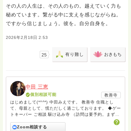
その人の人生は、その人のもの。越えていく力も
秘めています。繋がる中に支えを感じながらね。
ですから信じましょう。彼を。自分自身を。
2026年2月18日 2:53
有り難し
おきもち
25
中田 三恵
個別相談可能
教善寺
はじめまして(*^^*) 中田みえです。 教善寺 住職とし
て、母親として、慌ただしく過ごしております。 ◆ゲー
トキーパー ご相談 駆け込み寺 （訪問は要予約。まずは
メールでお問い合わせください） ◆ビハーラ僧、終末期
ターミナルケア、看取り、グリーフケア、希死念慮、自
Zoom相談する