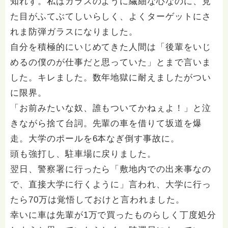
知れず。私はガラスのように繊細な心なのに、見
た目がふてぶてしいらしく、よくターゲットにさ
れま防弾ガラスになりました。
自分を積極的にいじめてきた人間は「後輩をいじ
めるの僕のが仕事だと思っていた」とまで言いま
した。キレました。数年地獄に耐えましたがつい
に限界。
「お前みたいな奴、誰もついてかねぇよ！」と泣
きながら捨て台詞。先輩の車を借りて坂道を爆
走。大学のポールを6本なぎ倒す事故に。
頭も強打し、駐車場に戻りました。
翌日、警察署に行ったら「敷地内での出来事なの
で、直接大学に行くように」言われ、大学に行っ
たら70万は覚悟しておけと言われました。
幸いに車は先輩が1万で買ったものらしく丁度処分