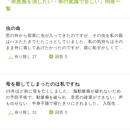
「罪悪感を消したい・罪の意識で苦しい」問答一
覧
虫の命
窓の外から部屋に虫が入ってきたのですが、その虫を私の親
はハエたたきでたたこうとしていました。私の気持ちはその
まま外に逃してあげたかったのですが、親に恥ずかしくてそ
ういうことも言えず、私はただただ虫がたたかれるのを見る
有り難し 27
回答 3
しかなかったです。結局虫はたたかれて、ティッシュで包み
込まれ、ゴミ箱に捨てられたのですが、その後、私は私がそ
の時、恥ずかしがらず、親の行為を止めて、逃してあげれば
良かったと、後悔しているのですが、私のただ見ているだけ
母を殺してしまったのは私ですね
という行為はやはり、間違っていたのでしょうか？また、こ
の件で、何かイベント等を控えようかと思うのですが、これ
15年ほど前に母を亡くしました。 脳動脈瘤が破れないため
は間違っていますか？
の予防手術で、動脈瘤を破られ、意思の疎通ができない、声
も出せない、半身不随で寝たきりにされました。 入院生活
でも、医者への怒りや、叶わないのにどうにか少しでも元に
有り難し 31
回答 3
戻って欲しい気持ちばかりで、母には辛く当たってしまいま
した。 手術を受けた病院から療養病院へ移り、だれも相談
する人もおらず、毎日通う病院で、悲しみといらだちで、被