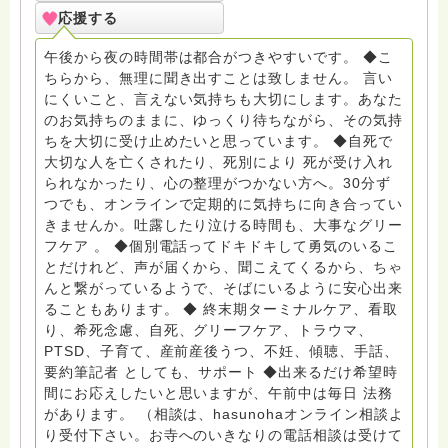
死、産前産後うつ、育児、DV、デートDV、トラウマ、
応援する
PTSD、傾聴トレーナー、手話、要約筆記、行政相談
員、女性支援員、小学校 中学校支援員としても、ケア
午後から夜の時間帯は都合がつきやすいです。 ◆こ
サポートをしています。 ◆一般社団法人『グリーフケア
ちらから、無理に聞き出すことは致しません。 言い
ともしび』理事長 【ともしび遺族会】運営 毎月 第１
にくいこと、言えない気持ちも大切にします。あなた
金・昼夜2回開催（大阪駅前第3ビル） 14：00〜，18：
のお気持ちのままに、ゆっくり待ちながら、その気持
00〜 お問い合わせ申込⬇️こちらから
ちを大切に受け止めたいと思っています。 ◆自死で
griefcare.tomoshibi@icloud.com ＊この活動は皆さま
大切な人を亡くされたり、死別により 死が受け入れ
のご支援により支えられております。ご協力をよろしく
られなかったり、心の整理がつかない方へ。30分ず
お願いします。 ゆうちょ銀行 口座番号 普通408-
つでも、オンラインで定期的に気持ちに向き合ってい
6452769 一般社団法人グリーフケアともしび ◆『ビハ
きませんか。吐露したり泣ける時間も、大事なグリー
ーラサロン おしゃべりカフェひだまり』 ビハーラ和歌
フケア 。 ◆個別電話ってドキドキして勇気のいるこ
山代表 居場所運営 問い合わせ申込⬇️こちらから
とだけれど、声が届くから、聞こえてくるから、ちゃ
griefcare.tomoshibi@icloud.com ◆GEはしもとサピュ
んと繋がっているようで、そばにいるように安心出来
イエ 所属 （Gender Equity 誰もが自分らしく生きるこ
ることもあります。 ◆ 終末期ターミナルケア、看取
とができる社会をめざして）DV・女性支援 ◆認定NPO
り、希死念慮、自死、グリーフケア、トラウマ、
京都自死自殺相談センターSotto 元グリーフサポート委
PTSD、子育て、産前産後うつ、不妊、傾聴、手話、
員長（2018〜2024） ◆保育士.幼稚園教諭.小学校教諭.
要約筆記者 としても、サポート ◆出来るだけ希望時
レクリエーションインストラクター.中学校DV授業 10年
間にお応えしたいと思いますが、午前中は毎日 法務
間 保育 教育の現場で 総主任として勤めた経験も生かし
があります。 （相談は、hasunohaオンライン相談よ
つつ、お話できることがあれば 幸いです。 いつも あな
り受付下さい。お寺へのいきなりの電話相談は受けて
たとともに。南無阿弥陀仏 ここでは、宗旨を問いませ