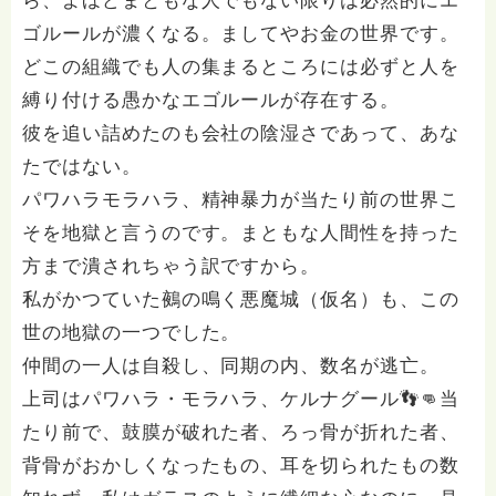
ら、よほどまともな人でもない限りは必然的にエ
ゴルールが濃くなる。ましてやお金の世界です。
どこの組織でも人の集まるところには必ずと人を
縛り付ける愚かなエゴルールが存在する。
彼を追い詰めたのも会社の陰湿さであって、あな
たではない。
パワハラモラハラ、精神暴力が当たり前の世界こ
そを地獄と言うのです。まともな人間性を持った
方まで潰されちゃう訳ですから。
私がかつていた鵺の鳴く悪魔城（仮名）も、この
世の地獄の一つでした。
仲間の一人は自殺し、同期の内、数名が逃亡。
上司はパワハラ・モラハラ、ケルナグール👣👊当
たり前で、鼓膜が破れた者、ろっ骨が折れた者、
背骨がおかしくなったもの、耳を切られたもの数