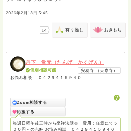
2026年2月18日 5:45
有り難し
おきもち
14
丹下 覚元（たんげ かくげん）
個別相談可能
安穏寺 （天岑寺）
お悩み相談 ０４２９４１５９４０
Zoom相談する
応援する
毎週日曜午後三時から坐禅法話会 費用：任意にて５
００円～の志納 お悩み相談 ０４２９４１５９４０