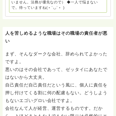
いません。法務が優先なので） ◆一人で悩まない
ん。 まずは、ひとりで抱え込まないで。 来寺お問い合
で。待っていますね(﹡´◡`﹡ )
わせは⬇️こちらから miehimeyo@gmail.com ※時間を割
いて、あなたに向き合っています。 ですので、過去の
質問へのお返事がない方には、応えていません。お礼回
答がある方を優先しています。 懇志応援も宜しくお願
いします。 ※個別相談は、hasunohaオンライン相談よ
人を苦しめるような職場はその職場の責任者が悪
り受け付けています。お寺への いきなりの電話相談は
い
受け付けておりません。また夜中や早朝の電話もご遠慮
ください。 法務を優先させてください。
まず、そんなダークな会社、辞められてよかった
ですよ。
悪いのはその会社であって、ゼッタイにあなたで
はないから大丈夫。
自己責任だ自己責任だという風に、個人に責任を
押し付けてくる割に何の配慮もない。どうしよう
もないエゴいグロい会社ですよ。
会社なんて人が経営、運営するものです。だか