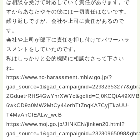
は相談を受けて対応していく責任があります。で
すからあなたやその彼には一切責任はないです。
繰り返しですが、会社や上司に責任があるので
す。
会社や上司が部下に責任を押し付けてパワーハラ
スメントをしていたのです。
私はしっかりと公的機関に相談なさって下さい
ね。
https://www.no-harassment.mhlw.go.jp/?
gad_source=1&gad_campaignid=22932353277&gb
ZGduetrRHS4GwYnrXWYc&gclid=Cj0KCQiA49XMB
6wkCD9a0MW2MtCy44erhTtZnqKA7CyjTkaUU-
T4MaAnGlEALw_wcB
https://www.moj.go.jp/JINKEN/jinken20.html?
gad_source=1&gad_campaignid=23230965098&gbr