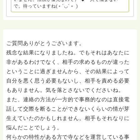
ん。 まずは、ひとりで抱え込まないで。 来寺お問い合
で。待っていますね(﹡´◡`﹡ )
わせは⬇️こちらから miehimeyo@gmail.com ※時間を割
いて、あなたに向き合っています。 ですので、過去の
質問へのお返事がない方には、応えていません。お礼回
答がある方を優先しています。 懇志応援も宜しくお願
いします。 ※個別相談は、hasunohaオンライン相談よ
り受け付けています。お寺への いきなりの電話相談は
ご質問ありがとうございます。
受け付けておりません。また夜中や早朝の電話もご遠慮
残念な結果になりましたね。でもそれはあなたに
ください。 法務を優先させてください。
非があるわけでなく、相手の求めるものが違った
ということに過ぎませんから、その結果によって
自分を悪く思う必要もないし、相手を責める必要
もありません。気を落とさないでくださいね。
また、連絡の方法が一方的で事務的なのは直接電
話して交際を断ることができないくらいの情が芽
生えていたのかもしれません。相手もそれなりに
悩んだことでしょう。
何らかの特性がある方で寺などを運営している事