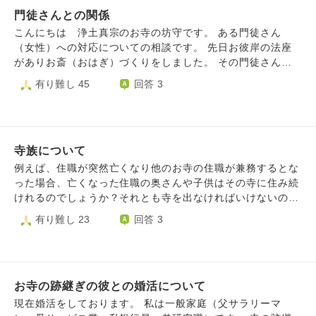
門徒さんとの関係
こんにちは 浄土真宗のお寺の坊守です。 ある門徒さん
（女性）への対応についての相談です。 先日お彼岸の法座
がありお斎（おはぎ）づくりをしました。 その門徒さんは
最近1月ごろに妹さんを亡くされたばかりですがお手伝いに
有り難し 45
回答 3
来ていただけました。不幸があってから初めてお会いするの
でお悔みを伝えるつもりで来られてすぐにお話しようと思っ
たら３０分ほど姿がなく、気が付いたら戻られていてお斎づ
くりをされていました。私も坊守としての仕事とお斎づくり
寺族について
の手伝いでてんやわんやしてしまいタイミングを失っていま
した。後でゆっくりお話ししようと思っていましたが、急に
例えば、住職が突然亡くなり他のお寺の住職が兼務するとな
その方から呼び止められ「私に何か言うことはないんですか
った場合、亡くなった住職の奥さんや子供はその寺に住み続
っ（怒）ひどいじゃないですか！そのつっけんどんな態度は
けれるのでしょうか？それとも寺を出なければいけないので
なんですか！！」と感情的に迫られました。周囲にお斎の準
しょうか？
有り難し 23
回答 3
備をされている婦人会の方もいらっしゃったのですが私も悪
かったと思ってすぐに土下座をして謝罪しました。「申し訳
ございませんでした。のちほどゆっくりとお話を伺うつもり
でしたがすみません」といったのですが彼女の怒りが収まら
ず、ボロボロと泣きながら「あなた、お寺の人間なのに配慮
お寺の跡継ぎの彼との婚活について
がなさすぎます。坊守失格です」と言われました。みんなの
現在婚活をしております。 私は一般家庭（父サラリーマ
前でそういうことをいわれたのと泣かれたら、ああ、私は悪