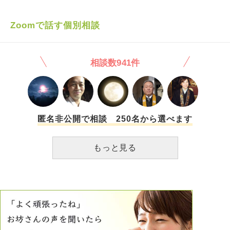
言うと｢他と変わらないよ｣と少しムスッとされてしまいまし
気がしますが、、、 (彼の母はまだ元気で、結婚してもわた
なのも気持ち悪いです。日常の買い物ですら監視されている
た。 でも私なりに色々調べ、やはり変わらないことは無い
し自身は働きながらお寺を手伝う形で、良いよ、と彼の母に
気分ですし、大げさに言えば清く正しく慎ましくあって当
んだろうな…と感じているところです。 彼は元々女友達も
Zoomで話す個別相談
言われています)
然、すばらしい義母に導かれ良き寺嫁になってくださいね。
多く、私と付き合ったあとでも友達の女友達を紹介してもら
と重圧すら感じます。 婚姻届に寺族の誓約書でも付いてい
い4人でご飯に行ったりします。 そんなことがちょこちょこ
たっけ？と思うほどに信教と職業選択の自由を奪われていま
あったり将来のことを考えると本当に好きなのか、このまま
相談数941件
す。 夫が住職なんだから当たり前でしょ、と言われます
の流れで結婚していいのかわからなくなってきました。 私
が、例えば自衛官の妻に国防の意識を強制しますか…？ 仏
は職業柄全くと言っていいほど出会いがありません。だから
教だから疑問に思われにくいだけで、義家族と夫の行う宗教
今別れてしまうのも怖いし妥協しようとしているのかも…と
マインドに染まりましょう、というのは私からすれば新興宗
も考えてしまいます。 でも決して彼のことが嫌いなのでは
教の勧誘と変わりないのではと思うようになりました。 頼
なく、今まで数え切れないくらい彼には沢山助けられたしな
まれた時に手が空いていれば留守番や片付けくらいはしま
により一緒にいるととても楽しいし自分らしく居られます。
匿名非公開で相談 250名から選べます
す。ただ毎朝本堂へ手を合わせに来いだとか、夕方の鐘をつ
私はどうするべきなのでしょうか。 拙い文で申し訳ありま
く役割をしてほしいとか、寺族の勤めを促してくるのはやめ
せん。どうかご助言くださればと思います。
もっと見る
てほしいです。 長くなりましたが私だけは、在家・OLのよ
うに過ごしたいと思っていることを どのように伝えればい
いでしょうか。相手の人生を否定する気はないのですが、私
の❲生きやすさ❳は否定されそうで悩んでいます。