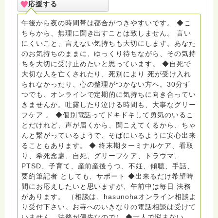
応援する
PTSD、傾聴トレーナー、手話、要約筆記、行政相談
員、女性支援員、小学校 中学校支援員としても、ケア
午後から夜の時間帯は都合がつきやすいです。 ◆こ
サポートをしています。 ◆一般社団法人『グリーフケア
ちらから、無理に聞き出すことは致しません。 言い
ともしび』理事長 【ともしび遺族会】運営 毎月 第１
にくいこと、言えない気持ちも大切にします。あなた
金・昼夜2回開催（大阪駅前第3ビル） 14：00〜，18：
のお気持ちのままに、ゆっくり待ちながら、その気持
00〜 お問い合わせ申込⬇️こちらから
ちを大切に受け止めたいと思っています。 ◆自死で
griefcare.tomoshibi@icloud.com ＊この活動は皆さま
大切な人を亡くされたり、死別により 死が受け入れ
のご支援により支えられております。ご協力をよろしく
られなかったり、心の整理がつかない方へ。30分ず
お願いします。 ゆうちょ銀行 口座番号 普通408-
つでも、オンラインで定期的に気持ちに向き合ってい
6452769 一般社団法人グリーフケアともしび ◆『ビハ
きませんか。吐露したり泣ける時間も、大事なグリー
ーラサロン おしゃべりカフェひだまり』 ビハーラ和歌
フケア 。 ◆個別電話ってドキドキして勇気のいるこ
山代表 居場所運営 問い合わせ申込⬇️こちらから
とだけれど、声が届くから、聞こえてくるから、ちゃ
griefcare.tomoshibi@icloud.com ◆GEはしもとサピュ
んと繋がっているようで、そばにいるように安心出来
イエ 所属 （Gender Equity 誰もが自分らしく生きるこ
ることもあります。 ◆ 終末期ターミナルケア、看取
とができる社会をめざして）DV・女性支援 ◆認定NPO
り、希死念慮、自死、グリーフケア、トラウマ、
京都自死自殺相談センターSotto 元グリーフサポート委
PTSD、子育て、産前産後うつ、不妊、傾聴、手話、
員長（2018〜2024） ◆保育士.幼稚園教諭.小学校教諭.
要約筆記者 としても、サポート ◆出来るだけ希望時
レクリエーションインストラクター.中学校DV授業 10年
間にお応えしたいと思いますが、午前中は毎日 法務
間 保育 教育の現場で 総主任として勤めた経験も生かし
があります。 （相談は、hasunohaオンライン相談よ
つつ、お話できることがあれば 幸いです。 いつも あな
り受付下さい。お寺へのいきなりの電話相談は受けて
たとともに。南無阿弥陀仏 ここでは、宗旨を問いませ
いません。法務が優先なので） ◆一人で悩まない