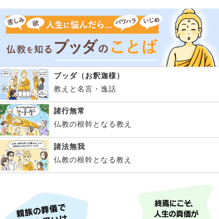
ブッダ（お釈迦様）
教えと名言・逸話
諸行無常
仏教の根幹となる教え
諸法無我
仏教の根幹となる教え