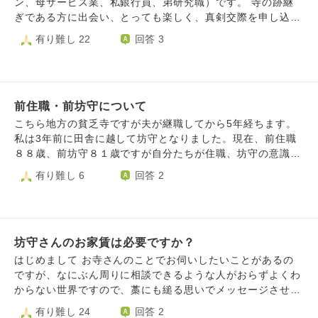
ン、母サービス業、私銀行員、弟研究職）です。 寺の跡継
者になってしまった感覚におちいり、「ではもう坊守はやめ
ぎである方に出会い、とっても楽しく、真剣交際を申し込ん
ます」と言ってしまい、その場を立ち去ってしまいました。
でいただきました。彼の前職が今の私の職業と一緒で、話も
有り難し 22
回答 3
その状況をすぐに住職に伝え、もう出ていきますと言ってし
とても楽しく、いい人だなぁ。楽しいなぁ。といつも思って
まって、その日のお斎の手伝いもできず、法座にも参加しま
おります。 ただ、告白してもらった時に、私は仕事を続け
せんでした。部屋に籠ってしまい頭が痛くなり動悸が激しく
たい、ご家族と同居は厳しいと言うと、「仕事続けていい
なり住職に戻るよう言われても無理でした。 その方は７０
よ」「家も私の職場の近くに借りたらいいよ、でも最終的に
代ですが未婚で子供さんもいないからか何かあると住職に相
前住職・前坊守について
はお寺に住むよ」と伝えられました。 私はちょっと楽天的
談されます（それも住職の業務ですが）亡くなられた妹さん
なところもあり、「なら、いっか〜、でも彼のご家族はどう
こちら地方の貧乏寺ですが夫が継職してから5年経ちます。
の家族は別の宗派（真言宗）なのに御勤めはどうしたらいい
思ってるんかなぁ」と思いつつも、母にお寺の後継の方に告
私は3年前に田舎に越して坊守となりました。現在、前住職
か、お布施はいくら払えばいいか？など色々きかれたようで
白をされた話をすると「着付けができないと」「お花ができ
８８歳、前坊守８１歳ですが自分たちが住職、坊守の意識の
す。また過去にも私の坊守としての仕事に批判的なことをい
ないと...etc」と言われて「あ、無理かも」と思い始めまし
まま、私たちに色々な権限を譲ろうとしません。もちろん住
有り難し 6
回答 2
われます。仏飯の盛り方がおかしい（そんなにご飯を盛るの
た。 彼にも聞けばよかったのですが、彼のお母様が1泊2日
職（夫）も継職するまで長い間、僧職から離れていましたし
はどうかと思う）等とかです。 仏婦役員をされているので
で【お寺の奥様会】に行って〜と話を聞いて、「仕事を続け
私もお寺のことは何も分からず、こちらに来ましたのでまだ
丁寧に受け答えするしかないのですが。 長々と書いてしま
てても私も参加するのかな？」「お盆は私も銀行の仕事休ま
まだ習うことは沢山あるとは思います。 しかし、もう５年
いましたが今後の対応の仕方、まずはお悔みを言えなかった
らないけど、忙しいって手伝いできないけど...」とか、最後
（私は３年）経ちますので、ある程度、任せてほしいことも
ことの謝罪の仕方などご教授いただければと思います。お手
には自分で決めないととは思っているのですが、彼から「も
坊守さんのお家賃は必要ですか？
あります。前住・前坊とも考えが明治時代のように古いので
紙がいいでしょうか？ どうぞよろしくお願いします。
う会うのやめようか」と言われ、自分自身のことがよくわか
私たちはそれに合わせないといけません。例えば婦人会の会
はじめまして お寺さんのことでお伺いしたいことがあるの
らなくなり、相談させていただきました。 ※父の勤めていた
計を私が引き継いでいますがExcelで帳簿を作成したら紙
ですが、なにぶん周りに相談できるような人がおらずよくわ
会社が1度倒産しているため、会社勤めでもどうなるのかわ
（手書き）の帳簿でソロバンで計算しないといけないと言わ
からない世界ですので、藁にも縋る思いでメッセージさせて
からないしなぁと思って、特に職業は気にしていませんでし
れました。総代会議や婦人会会議も表立っては住職が仕切っ
いただきました。 ある田舎のお寺さんでのことですが、お
有り難し 24
回答 2
た。
ていますが、裏では前住職が操っています。婦人会総会も終