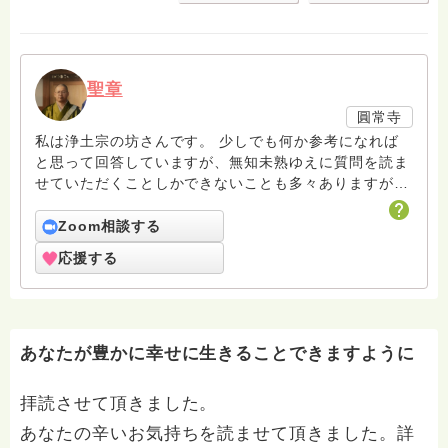
聖章
圓常寺
私は浄土宗の坊さんです。 少しでも何か参考になれば
と思って回答していますが、無知未熟ゆえに質問を読ま
せていただくことしかできないことも多々ありますがお
許しください。 回答は私個人の意見や解釈もあり、場
合によっては浄土宗の教義とは少し異なることもあると
Zoom相談する
いうことをご了承ください。 また、寺の紹介ページに
応援する
電話相談についても紹介していますのでどなたでも気兼
ねなくご利用ください。 ハスノハのお坊さんがもっと
増えますように。 合掌 南無阿弥陀仏
あなたが豊かに幸せに生きることできますように
拝読させて頂きました。
あなたの辛いお気持ちを読ませて頂きました。詳