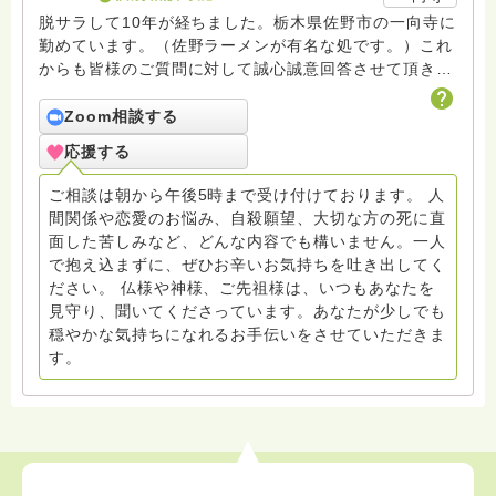
脱サラして10年が経ちました。栃木県佐野市の一向寺に
勤めています。（佐野ラーメンが有名な処です。）これ
からも皆様のご質問に対して誠心誠意回答させて頂きた
いと存じます。まだまだ修行中の身ですので至らぬ点あ
ろうかとは存じますが共に精進して参りましょうね。お
Zoom相談する
寺にもお気軽に遊びに来てください。
応援する
ご相談は朝から午後5時まで受け付けております。 人
間関係や恋愛のお悩み、自殺願望、大切な方の死に直
面した苦しみなど、どんな内容でも構いません。一人
で抱え込まずに、ぜひお辛いお気持ちを吐き出してく
ださい。 仏様や神様、ご先祖様は、いつもあなたを
見守り、聞いてくださっています。あなたが少しでも
穏やかな気持ちになれるお手伝いをさせていただきま
す。