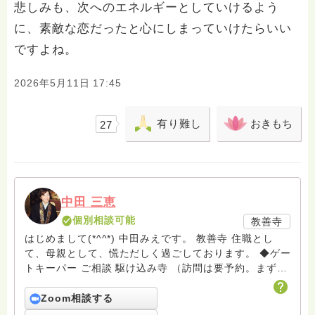
悲しみも、次へのエネルギーとしていけるよう
に、素敵な恋だったと心にしまっていけたらいい
ですよね。
2026年5月11日 17:45
有り難し
おきもち
27
中田 三恵
個別相談可能
教善寺
はじめまして(*^^*) 中田みえです。 教善寺 住職とし
て、母親として、慌ただしく過ごしております。 ◆ゲー
トキーパー ご相談 駆け込み寺 （訪問は要予約。まずは
メールでお問い合わせください） ◆ビハーラ僧、終末期
ターミナルケア、看取り、グリーフケア、希死念慮、自
Zoom相談する
死、産前産後うつ、育児、DV、デートDV、トラウマ、