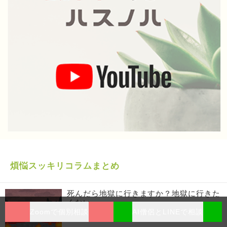
煩悩スッキリコラムまとめ
死んだら地獄に行きますか？地獄に行きた
くない
Zoomで個別相談
AI僧侶とLINEで相談
仏教