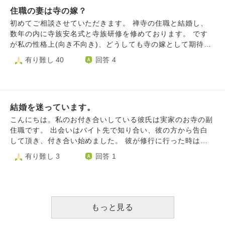
れろ、やめたほうがいいと言われます。わたしもそう思うこ
って困惑してしまいます。 良きお知恵をお授けください。
住職の妻は寺の嫁？
とがありますが、わたし自身実家を離れ、彼の実家とお寺の
ある土地に引っ越してきたばかりで、そこで就職もしまし
初めてご相談させていただきます。 禅寺の住職と結婚し、
た。 この保身的な理由だけで別れられないというのも変な
数年の内に寺族安名式と寺族研修を修めております。 です
話ですが、彼のことを諦めきれないのが大きいです。 将来
が私の性格上(向き不向き)、どうしても寺の嫁として期待さ
お寺のことをやる(ぼうもりさん？？)のも全然苦ではないで
れる作務で日々を過ごす・働くのは窮屈に感じてしまいま
有り難し 40
回答 4
す。まだ何もやったことがないし、わからないけど、頑張れ
す。 一般企業で就職し、会社の駒でいるほうがずっと働き
ると思います。 でも、彼と彼の親に挟まれて、自分を諦め
がいを感じられます。 ですが、結婚を機に引っ越したお寺
なければならないのがすごく苦しいです。 伝わりづらくて
は田舎で周りに会社が少なく、また菩提寺として檀家さんか
すみません、、、 彼の父は彼が小さい時になくなりまし
らのお布施でつつましくも兼業が必要のない所です。 なの
た。 そのこともあってか、なんだか彼の母が彼を独占して
結婚を迷っています。
で周囲も義家族も夫も私に対して「あなたは当然お庫裏さん
いる、というか、子離れできていないというか、、 今は彼
でしょう」の感覚を当たり前のように押し付けてきます。
こんにちは。私のお付き合いしている彼氏は実家のお寺の副
の母がお寺を守っていて、彼も見習いではありますがお坊さ
もちろん結婚前に夫の言う「大丈夫、難しいことなんてない
住職です。 出会いはバイト先で知り合い、彼の方から告白
んとして仕事もしています。仕事のことで、深い関係がある
よ。できるよ」を深慮せずに、大好きな人との結婚に舞いあ
して頂き、付き合い始めました。 彼が修行に行った時はま
というのももちろんわかります。 ですが、なんとなく、独
がってた私に責任が無いとは言いません。 ですが在家のイ
だ付き合たてで、その頃は将来どうしたいなど明確なものは
有り難し 3
回答 1
占的？な感じがします、、独占的というか、わたしが敵対し
メージと寺育ちのイメージの乖離にお互いが気付くには、結
なく、ただ好きだからという気持ちで1年間修行からかえっ
されているような、、、ネガティブに考えすぎなのかもしれ
婚前だと中々難しいものがあると思います。 檀家さんとお
てくるのを待ちました。 そして無事帰ってきて今年5年目に
ません。 これから、結婚したら、わたしがわたしを我慢し
寺を護っていこうとする夫や義両親の姿勢は尊敬しています
なり、お互い結婚を意識し始めるようになりました。 私は
続けられる自信がありません。 別居婚、というのを考えま
が、結婚して一緒に過ごせば過ごすほど私にはできない、し
ごく一般的な会社勤めの父と専業主婦の母のもとで育ちまし
した。 多分お寺の家業的には無理、というか違う気がしま
たくない、寺族としては関わりたくないという気持ちが、強
た。いざお寺に嫁ぐかもとなると何も分からないし知らない
もっと見る
す。反対もされるでしょう。 実際に別居婚で家業をやると
く固まってきています。 もちろん人付き合いはしますが寺
土地だしとても不安です。前彼にチラッとそのようなことを
なると、お坊さん的にはどうでしょうか？ 無理と言われる
の嫁と見られますし、狭い田舎なのでとにかく身元が筒抜け