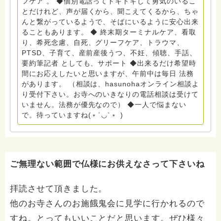
フケア 。 ◆個別電話ってドキドキして勇気のいるこ
山代表 居場所運営 問い合わせ申込⬇️こちらから
とだけれど、声が届くから、聞こえてくるから、ちゃ
griefcare.tomoshibi@icloud.com ◆GEはしもとサピュ
んと繋がっているようで、そばにいるように安心出来
イエ 所属 （Gender Equity 誰もが自分らしく生きるこ
ることもあります。 ◆ 終末期ターミナルケア、看取
とができる社会をめざして）DV・女性支援 ◆認定NPO
り、希死念慮、自死、グリーフケア、トラウマ、
京都自死自殺相談センターSotto 元グリーフサポート委
PTSD、子育て、産前産後うつ、不妊、傾聴、手話、
員長（2018〜2024） ◆保育士.幼稚園教諭.小学校教諭.
要約筆記者 としても、サポート ◆出来るだけ希望時
レクリエーションインストラクター.中学校DV授業 10年
間にお応えしたいと思いますが、午前中は毎日 法務
間 保育 教育の現場で 総主任として勤めた経験も生かし
があります。 （相談は、hasunohaオンライン相談よ
つつ、お話できることがあれば 幸いです。 いつも あな
り受付下さい。お寺へのいきなりの電話相談は受けて
たとともに。南無阿弥陀仏 ここでは、宗旨を問いませ
いません。法務が優先なので） ◆一人で悩まない
ん。 まずは、ひとりで抱え込まないで。 来寺お問い合
で。待っていますね(﹡´◡`﹡ )
わせは⬇️こちらから miehimeyo@gmail.com ※時間を割
いて、あなたに向き合っています。 ですので、過去の
質問へのお返事がない方には、応えていません。お礼回
答がある方を優先しています。 懇志応援も宜しくお願
いします。 ※個別相談は、hasunohaオンライン相談よ
ご無理ない範囲で仏様にお供えなさって下さいね
り受け付けています。お寺への いきなりの電話相談は
受け付けておりません。また夜中や早朝の電話もご遠慮
拝読させて頂きました。
ください。 法務を優先させてください。
他のお寺さんのお施餓鬼会に見学に行かれるので
すね。とってもいいことだと思います。ぜひ様々