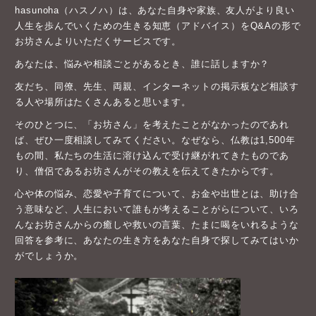
hasunoha（ハスノハ）は、あなた自身や家族、友人がより良い
人生を歩んでいくための生きる知恵（アドバイス）をQ&Aの形で
お坊さんよりいただくサービスです。
あなたは、悩みや相談ごとがあるとき、誰に話しますか？
友だち、同僚、先生、両親、インターネットの掲示板など相談す
る人や場所はたくさんあると思います。
そのひとつに、「お坊さん」を考えたことがなかったのであれ
ば、ぜひ一度相談してみてください。なぜなら、仏教は1,500年
もの間、私たちの生活に溶け込んで受け継がれてきたものであ
り、僧侶であるお坊さんがその教えを伝えてきたからです。
心や体の悩み、恋愛や子育てについて、お金や出世とは、助け合
う意味など、人生において誰もが考えることがらについて、いろ
んなお坊さんからの癒しや救いの言葉、たまに喝をいれるような
回答を参考に、あなたの生き方をあなた自身で探してみてはいか
がでしょうか。