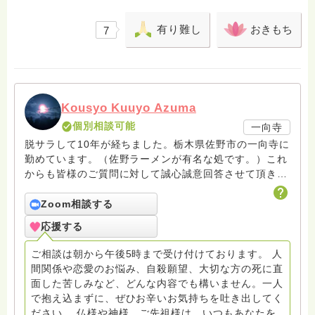
有り難し
おきもち
7
Kousyo Kuuyo Azuma
個別相談可能
一向寺
脱サラして10年が経ちました。栃木県佐野市の一向寺に
勤めています。（佐野ラーメンが有名な処です。）これ
からも皆様のご質問に対して誠心誠意回答させて頂きた
いと存じます。まだまだ修行中の身ですので至らぬ点あ
ろうかとは存じますが共に精進して参りましょうね。お
Zoom相談する
寺にもお気軽に遊びに来てください。
応援する
ご相談は朝から午後5時まで受け付けております。 人
間関係や恋愛のお悩み、自殺願望、大切な方の死に直
面した苦しみなど、どんな内容でも構いません。一人
で抱え込まずに、ぜひお辛いお気持ちを吐き出してく
ださい。 仏様や神様、ご先祖様は、いつもあなたを