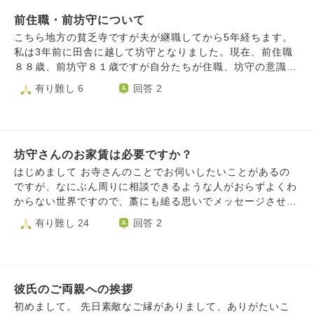
なり住職に戻るよう言われても無理でした。 その方は７０
よ」「家も私の職場の近くに借りたらいいよ、でも最終的に
代ですが未婚で子供さんもいないからか何かあると住職に相
前住職・前坊守について
はお寺に住むよ」と伝えられました。 私はちょっと楽天的
談されます（それも住職の業務ですが）亡くなられた妹さん
なところもあり、「なら、いっか〜、でも彼のご家族はどう
こちら地方の貧乏寺ですが夫が継職してから5年経ちます。
の家族は別の宗派（真言宗）なのに御勤めはどうしたらいい
思ってるんかなぁ」と思いつつも、母にお寺の後継の方に告
私は3年前に田舎に越して坊守となりました。現在、前住職
か、お布施はいくら払えばいいか？など色々きかれたようで
白をされた話をすると「着付けができないと」「お花ができ
８８歳、前坊守８１歳ですが自分たちが住職、坊守の意識の
す。また過去にも私の坊守としての仕事に批判的なことをい
ないと...etc」と言われて「あ、無理かも」と思い始めまし
まま、私たちに色々な権限を譲ろうとしません。もちろん住
有り難し 6
回答 2
われます。仏飯の盛り方がおかしい（そんなにご飯を盛るの
た。 彼にも聞けばよかったのですが、彼のお母様が1泊2日
職（夫）も継職するまで長い間、僧職から離れていましたし
はどうかと思う）等とかです。 仏婦役員をされているので
で【お寺の奥様会】に行って〜と話を聞いて、「仕事を続け
私もお寺のことは何も分からず、こちらに来ましたのでまだ
丁寧に受け答えするしかないのですが。 長々と書いてしま
てても私も参加するのかな？」「お盆は私も銀行の仕事休ま
まだ習うことは沢山あるとは思います。 しかし、もう５年
いましたが今後の対応の仕方、まずはお悔みを言えなかった
らないけど、忙しいって手伝いできないけど...」とか、最後
（私は３年）経ちますので、ある程度、任せてほしいことも
ことの謝罪の仕方などご教授いただければと思います。お手
には自分で決めないととは思っているのですが、彼から「も
坊守さんのお家賃は必要ですか？
あります。前住・前坊とも考えが明治時代のように古いので
紙がいいでしょうか？ どうぞよろしくお願いします。
う会うのやめようか」と言われ、自分自身のことがよくわか
私たちはそれに合わせないといけません。例えば婦人会の会
はじめまして お寺さんのことでお伺いしたいことがあるの
らなくなり、相談させていただきました。 ※父の勤めていた
計を私が引き継いでいますがExcelで帳簿を作成したら紙
ですが、なにぶん周りに相談できるような人がおらずよくわ
会社が1度倒産しているため、会社勤めでもどうなるのかわ
（手書き）の帳簿でソロバンで計算しないといけないと言わ
からない世界ですので、藁にも縋る思いでメッセージさせて
からないしなぁと思って、特に職業は気にしていませんでし
れました。総代会議や婦人会会議も表立っては住職が仕切っ
いただきました。 ある田舎のお寺さんでのことですが、お
有り難し 24
回答 2
た。
ていますが、裏では前住職が操っています。婦人会総会も終
寺を住居として坊守を勤めている方にお家賃は発生するので
了して決議されているのに後であんなことを決めてはいけな
しょうか？ 経緯はこうです。 和尚さん(A)とその奥さん(B)
いとか言われます。 作成する資料もAサイズはダメ、B5サイ
が田舎のお寺に勤めていたのですが、夫である和尚さん(A)
ズでないといけないといわれました（理由は余白が勿体ない
が若くして亡くなりました。 田舎のお寺ということもあっ
から） 現在は報恩講が近づいており昔の古いやり方を押し
彼氏のご両親への挨拶
て次の和尚さんがすぐには見つからず、親戚の和尚さんが掛
通そうとされて、私は辟易してしまいます。（報恩講のお斎
け持ちで通っていただいていました。坊守さんはお寺のこと
初めまして。 先日素敵なご縁がありまして、ありがたいこ