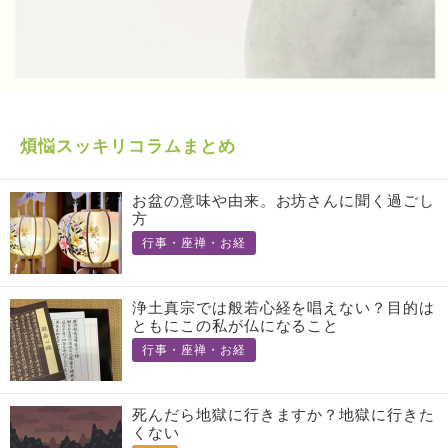
煩悩スッキリコラムまとめ
お盆の意味や由来。お坊さんに聞く過ごし
方
行事・座禅・お経
浄土真宗では般若心経を唱えない？目的は
ともにこの私が仏になること
行事・座禅・お経
死んだら地獄に行きますか？地獄に行きた
くない