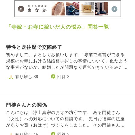
「寺嫁・お寺に嫁いだ人の悩み」問答一覧
特性と既往歴で交際終了
初めまして、よろしくお願いします。 専業で運営ができる
規模のお寺における結婚相手探しの事情について、似たよう
な事例がないか、結婚したが問題なく運営できているみたい
な事例お聞きしたいです。 結婚相談所で出会った、次期住
有り難し 39
回答 3
職さんと、真剣交際に進む手前くらいまで関係を進めていま
した。 ですが実際に真剣交際に進む前に、お寺の仕事と自
分の特性との相性、過去の適応障害の件を話し、身一つで嫁
ぐにはリスキーなので、何か困った時に相談できる体制はあ
門徒さんとの関係
るか、ある程度は融通がきくのかなどの話を彼としました。
その後、お相手側だけでご家族交えて考えた末に、やはり寺
こんにちは 浄土真宗のお寺の坊守です。 ある門徒さん
嫁として任せていくのが難しいのでは？となり交際終了とな
（女性）への対応についての相談です。 先日お彼岸の法座
りました。 が、話をした翌々日にブロックされ、週明けに
がありお斎（おはぎ）づくりをしました。 その門徒さんは
交際終了の連絡という一方的な流れだってので、突然ハシゴ
最近1月ごろに妹さんを亡くされたばかりですがお手伝いに
有り難し 45
回答 3