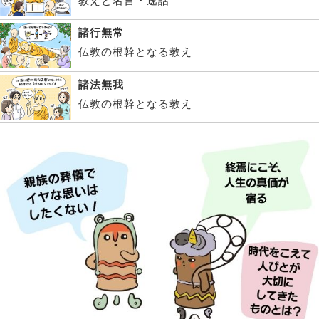
教えと名言・逸話
諸行無常
仏教の根幹となる教え
諸法無我
仏教の根幹となる教え