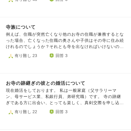
を外された感じがして、想像以上に悲しみや悔しさが強く引
来ていただけました。不幸があってから初めてお会いするの
きずり気味です。 彼らの決定は妥当である、私もしなくて
でお悔みを伝えるつもりで来られてすぐにお話しようと思っ
も良い苦労をせずにすんでよかったのだ！ と頭では理解し
たら３０分ほど姿がなく、気が付いたら戻られていてお斎づ
ているものの、一時期は彼のお寺での姿や、お勤め姿を側で
くりをされていました。私も坊守としての仕事とお斎づくり
みる日が来ること、一緒に運営していくことを楽しみにする
寺族について
の手伝いでてんやわんやしてしまいタイミングを失っていま
ほど好きで、彼も同じくらい気持ちはあると思っていたので
した。後でゆっくりお話ししようと思っていましたが、急に
例えば、住職が突然亡くなり他のお寺の住職が兼務するとな
すが、盛大な勘違いだったようです。悲しみや悔しさが浮い
その方から呼び止められ「私に何か言うことはないんですか
った場合、亡くなった住職の奥さんや子供はその寺に住み続
ては消えを繰り返しています。 特性についても、自力で対
っ（怒）ひどいじゃないですか！そのつっけんどんな態度は
けれるのでしょうか？それとも寺を出なければいけないので
応できる範囲の方が広いので、ちょっとした注意事項、夫婦
なんですか！！」と感情的に迫られました。周囲にお斎の準
しょうか？
有り難し 23
回答 3
間や職場での相談やサポートのつもりで話しましたが、想像
備をされている婦人会の方もいらっしゃったのですが私も悪
以上に重くとらえられてしまったようです。 今はそういう
かったと思ってすぐに土下座をして謝罪しました。「申し訳
環境だと分かってよかったなと整理も進んでいるのですが、
ございませんでした。のちほどゆっくりとお話を伺うつもり
他にも似たような事例で破談、もしくは問題なく運営できて
でしたがすみません」といったのですが彼女の怒りが収まら
ますよなどの話を聞けたら嬉しいです。 まとまりなく申し
ず、ボロボロと泣きながら「あなた、お寺の人間なのに配慮
お寺の跡継ぎの彼との婚活について
訳ありません。 よろしくお願いします。
がなさすぎます。坊守失格です」と言われました。みんなの
現在婚活をしております。 私は一般家庭（父サラリーマ
前でそういうことをいわれたのと泣かれたら、ああ、私は悪
ン、母サービス業、私銀行員、弟研究職）です。 寺の跡継
者になってしまった感覚におちいり、「ではもう坊守はやめ
ぎである方に出会い、とっても楽しく、真剣交際を申し込ん
ます」と言ってしまい、その場を立ち去ってしまいました。
でいただきました。彼の前職が今の私の職業と一緒で、話も
有り難し 22
回答 3
その状況をすぐに住職に伝え、もう出ていきますと言ってし
とても楽しく、いい人だなぁ。楽しいなぁ。といつも思って
まって、その日のお斎の手伝いもできず、法座にも参加しま
おります。 ただ、告白してもらった時に、私は仕事を続け
せんでした。部屋に籠ってしまい頭が痛くなり動悸が激しく
たい、ご家族と同居は厳しいと言うと、「仕事続けていい