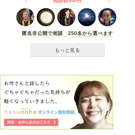
相談数940件
す。 夫が住職なんだから当たり前でしょ、と言われます
の流れで結婚していいのかわからなくなってきました。 私
が、例えば自衛官の妻に国防の意識を強制しますか…？ 仏
は職業柄全くと言っていいほど出会いがありません。だから
教だから疑問に思われにくいだけで、義家族と夫の行う宗教
今別れてしまうのも怖いし妥協しようとしているのかも…と
マインドに染まりましょう、というのは私からすれば新興宗
も考えてしまいます。 でも決して彼のことが嫌いなのでは
教の勧誘と変わりないのではと思うようになりました。 頼
なく、今まで数え切れないくらい彼には沢山助けられたしな
まれた時に手が空いていれば留守番や片付けくらいはしま
により一緒にいるととても楽しいし自分らしく居られます。
匿名非公開で相談 250名から選べます
す。ただ毎朝本堂へ手を合わせに来いだとか、夕方の鐘をつ
私はどうするべきなのでしょうか。 拙い文で申し訳ありま
く役割をしてほしいとか、寺族の勤めを促してくるのはやめ
せん。どうかご助言くださればと思います。
もっと見る
てほしいです。 長くなりましたが私だけは、在家・OLのよ
うに過ごしたいと思っていることを どのように伝えればい
いでしょうか。相手の人生を否定する気はないのですが、私
の❲生きやすさ❳は否定されそうで悩んでいます。