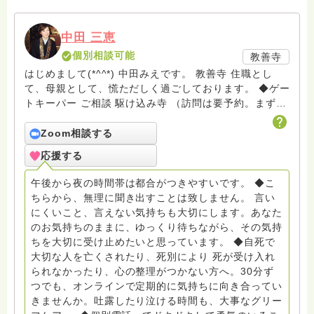
中田 三恵
個別相談可能
教善寺
はじめまして(*^^*) 中田みえです。 教善寺 住職とし
て、母親として、慌ただしく過ごしております。 ◆ゲー
トキーパー ご相談 駆け込み寺 （訪問は要予約。まずは
メールでお問い合わせください） ◆ビハーラ僧、終末期
ターミナルケア、看取り、グリーフケア、希死念慮、自
Zoom相談する
死、産前産後うつ、育児、DV、デートDV、トラウマ、
応援する
PTSD、傾聴トレーナー、手話、要約筆記、行政相談
員、女性支援員、小学校 中学校支援員としても、ケア
午後から夜の時間帯は都合がつきやすいです。 ◆こ
サポートをしています。 ◆一般社団法人『グリーフケア
ちらから、無理に聞き出すことは致しません。 言い
ともしび』理事長 【ともしび遺族会】運営 毎月 第１
にくいこと、言えない気持ちも大切にします。あなた
金・昼夜2回開催（大阪駅前第3ビル） 14：00〜，18：
のお気持ちのままに、ゆっくり待ちながら、その気持
00〜 お問い合わせ申込⬇️こちらから
ちを大切に受け止めたいと思っています。 ◆自死で
griefcare.tomoshibi@icloud.com ＊この活動は皆さま
大切な人を亡くされたり、死別により 死が受け入れ
のご支援により支えられております。ご協力をよろしく
られなかったり、心の整理がつかない方へ。30分ず
お願いします。 ゆうちょ銀行 口座番号 普通408-
つでも、オンラインで定期的に気持ちに向き合ってい
6452769 一般社団法人グリーフケアともしび ◆『ビハ
きませんか。吐露したり泣ける時間も、大事なグリー
ーラサロン おしゃべりカフェひだまり』 ビハーラ和歌