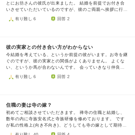
は塗のお椀を使わないといけないと言われ理由を尋ねると
をよく分かっている奥さん(B)が引き続き行っていました。
とにお坊さんの彼氏が出来ました。 結婚を前提でお付き合
「報恩講だから」と言われました）もちろん古いやり方が駄
その後、新しい和尚さんも決まったのですが、その人に奥さ
いさせていただいているのですが、彼のご両親へ挨拶に行く
目とは思いませんが、田舎でお参りする人も極少でお手伝い
んはおらず(B)さんがずっとお寺さんに住み込みでお手伝い
際の服装、手土産をご教示いただきたいです。 服装はブラ
有り難し 6
回答 2
に来て下さる婦人会の方も高齢なので申し訳ないと思ってし
をしていました。 何年か経ち、(B)さんも高齢になってきた
ウス(シンプルなデザインで白か黒）とスラックス(黒）で問
まいます。前住職はとにかく細かく私を監視して気に要らな
ので家族の元へ行こうかという時に今までの住み込み分の家
題ないでしょうか？ お土産はお菓子ではなく、カタログギ
いことがあると怒鳴りつけます。（掃除の姿勢が悪いとか洗
賃を払えと言われました。 ちなみに和尚さん(A)が亡くなっ
フトかご家族で召し上がっていただけるようなハムの詰め合
った食器や布の干し方が悪い等）それぞれ生活場所が別でト
て以降、家賃が必要という旨の話は無く、もちろん契約書な
わせにしようかと考えております。 焼き菓子などの詰め合
イレも別なのに私がトイレに行った後、わざわざ覗いて、ス
んかもありません。出る時になって初めて言われたのです。
彼の実家との付き合い方がわからない
わせも考えましたが、 私が他のお寺に手伝いに伺った際は
リッパの揃え方が悪いと怒鳴られたときはちょっと気持ち悪
和尚さん(A)が亡くなってから15年ぐらいの間の家賃で数百
法事で出たお菓子が沢山あったので、もしかしたら彼のお寺
今結婚を考えている、というか前提の彼がいます。お寺を継
かったです。 話が長くなって申し訳ございませんが、この
万請求されています。 これは支払う義務があるのでしょう
でもお菓子が飽和状態だったりするとお菓子はあまり相応し
ぐのですが、彼の実家との関係がよくありません。 よくな
前住・前坊の意識を変える、ある程度私たちに委ねてもらえ
か？ いきなり不躾で申し訳ありません。 もしお手数でなけ
く無いかと思いました。 常日頃彼にとても大切にしていた
い、というか馬が合わないんです。 会っていきなり仲良く
るようにするにはどうしたらいいでしょうか？ 特に前坊は
ればアドバイスをお願いします。
だいてるので、彼のご家族の事もおこがましいかもしれませ
なれるタイプでもないし、自分が少し変わっている自覚もあ
有り難し 6
回答 2
自分の話したこと、決定したことを忘れがち（ちょっと物忘
んが私なりに大切に、敬意をもって接したいのです。 お恥
ります。すぐに良い関係を気づける人の方が少ないとも思い
れ気味）で、その度に何度も何度も説明しないといけず、忙
ずかしいですが、世間知らずのためご挨拶に伺う際気をつけ
ますが、自分の育った環境とは全く違う家族観で、これから
しいのに時間がかかってしまいます。門徒さんからは早く代
ること(言動等)もあれば合わせてご教示くださいませ。 長々
先うまくやっていける自信が微塵もありません。 じゃあ別
替わりしたほうがいいと私たちに言われるので、板挟みにな
と乱文失礼しました。 何卒宜しくお願いいたします。
れろ、やめたほうがいいと言われます。わたしもそう思うこ
って困惑してしまいます。 良きお知恵をお授けください。
住職の妻は寺の嫁？
とがありますが、わたし自身実家を離れ、彼の実家とお寺の
ある土地に引っ越してきたばかりで、そこで就職もしまし
初めてご相談させていただきます。 禅寺の住職と結婚し、
た。 この保身的な理由だけで別れられないというのも変な
数年の内に寺族安名式と寺族研修を修めております。 です
話ですが、彼のことを諦めきれないのが大きいです。 将来
が私の性格上(向き不向き)、どうしても寺の嫁として期待さ
お寺のことをやる(ぼうもりさん？？)のも全然苦ではないで
れる作務で日々を過ごす・働くのは窮屈に感じてしまいま
有り難し 40
回答 4