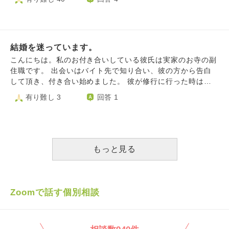
す。まだ何もやったことがないし、わからないけど、頑張れ
す。 一般企業で就職し、会社の駒でいるほうがずっと働き
ると思います。 でも、彼と彼の親に挟まれて、自分を諦め
がいを感じられます。 ですが、結婚を機に引っ越したお寺
なければならないのがすごく苦しいです。 伝わりづらくて
は田舎で周りに会社が少なく、また菩提寺として檀家さんか
すみません、、、 彼の父は彼が小さい時になくなりまし
らのお布施でつつましくも兼業が必要のない所です。 なの
た。 そのこともあってか、なんだか彼の母が彼を独占して
結婚を迷っています。
で周囲も義家族も夫も私に対して「あなたは当然お庫裏さん
いる、というか、子離れできていないというか、、 今は彼
でしょう」の感覚を当たり前のように押し付けてきます。
こんにちは。私のお付き合いしている彼氏は実家のお寺の副
の母がお寺を守っていて、彼も見習いではありますがお坊さ
もちろん結婚前に夫の言う「大丈夫、難しいことなんてない
住職です。 出会いはバイト先で知り合い、彼の方から告白
んとして仕事もしています。仕事のことで、深い関係がある
よ。できるよ」を深慮せずに、大好きな人との結婚に舞いあ
して頂き、付き合い始めました。 彼が修行に行った時はま
というのももちろんわかります。 ですが、なんとなく、独
がってた私に責任が無いとは言いません。 ですが在家のイ
だ付き合たてで、その頃は将来どうしたいなど明確なものは
有り難し 3
回答 1
占的？な感じがします、、独占的というか、わたしが敵対し
メージと寺育ちのイメージの乖離にお互いが気付くには、結
なく、ただ好きだからという気持ちで1年間修行からかえっ
されているような、、、ネガティブに考えすぎなのかもしれ
婚前だと中々難しいものがあると思います。 檀家さんとお
てくるのを待ちました。 そして無事帰ってきて今年5年目に
ません。 これから、結婚したら、わたしがわたしを我慢し
寺を護っていこうとする夫や義両親の姿勢は尊敬しています
なり、お互い結婚を意識し始めるようになりました。 私は
続けられる自信がありません。 別居婚、というのを考えま
が、結婚して一緒に過ごせば過ごすほど私にはできない、し
ごく一般的な会社勤めの父と専業主婦の母のもとで育ちまし
した。 多分お寺の家業的には無理、というか違う気がしま
たくない、寺族としては関わりたくないという気持ちが、強
た。いざお寺に嫁ぐかもとなると何も分からないし知らない
もっと見る
す。反対もされるでしょう。 実際に別居婚で家業をやると
く固まってきています。 もちろん人付き合いはしますが寺
土地だしとても不安です。前彼にチラッとそのようなことを
なると、お坊さん的にはどうでしょうか？ 無理と言われる
の嫁と見られますし、狭い田舎なのでとにかく身元が筒抜け
言うと｢他と変わらないよ｣と少しムスッとされてしまいまし
気がしますが、、、 (彼の母はまだ元気で、結婚してもわた
なのも気持ち悪いです。日常の買い物ですら監視されている
た。 でも私なりに色々調べ、やはり変わらないことは無い
し自身は働きながらお寺を手伝う形で、良いよ、と彼の母に
気分ですし、大げさに言えば清く正しく慎ましくあって当
んだろうな…と感じているところです。 彼は元々女友達も
Zoomで話す個別相談
言われています)
然、すばらしい義母に導かれ良き寺嫁になってくださいね。
多く、私と付き合ったあとでも友達の女友達を紹介してもら
と重圧すら感じます。 婚姻届に寺族の誓約書でも付いてい
い4人でご飯に行ったりします。 そんなことがちょこちょこ
たっけ？と思うほどに信教と職業選択の自由を奪われていま
あったり将来のことを考えると本当に好きなのか、このまま