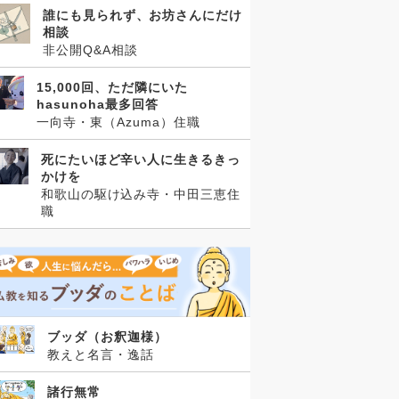
誰にも見られず、お坊さんにだけ
相談
非公開Q&A相談
15,000回、ただ隣にいた
hasunoha最多回答
一向寺・東（Azuma）住職
死にたいほど辛い人に生きるきっ
かけを
和歌山の駆け込み寺・中田三恵住
職
ブッダ（お釈迦様）
教えと名言・逸話
諸行無常