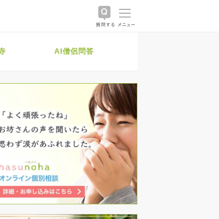
寺
AI僧侶問答