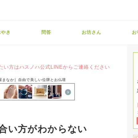
ぶやき
問答
お坊さん
お
たい方はハスノハ公式LINEからご連絡ください
屋まなか］自由で美しい位牌とお仏壇
合い方がわからない