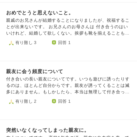
れずに「じゃあ〇〇すれば？」「ここで色々言ってても解決
私は有頂天になっているだけ？」 看護師さんに、 「も
子のこと忘れたほうが楽なんじゃないかと思ってしまいま
しない」と切り捨てられたりしてしまいます。 その割には
し、世の中の人が全員私と同じ考えを持っていて、私が お
す。 親友をそんなふうに思ってしまう自分は最低だし忙し
おめでとうと思えないこと。
私相手には「職場に変な人がいて～」「またあのクソババア
店に入ってきたり電車に乗ったりしたとき、みんな私が ヘ
いのも当たり前で待てない自分の考え方にも疲れています…
が話しかけてきて～」と愚痴をこぼしてきます。自分が言う
親戚のお兄さんが結婚することになりましたが、祝福するこ
ルプマークを付けているのを見て『障害者がきたよ、 気持
私はそんな子にプレゼント渡しに行っても良いんですかね？
のはいいけど私が言うのはダメみたいです（笑） タイミン
とが出来ないです。 お兄さんのお母さんは 付き合うのはい
ち悪い』と囁きあうなどしたら、いやだ」 「私の友人が、
渡しに行くにしてもどうやって行えばいいかも私には検討も
グを見計らって声をかけ、1～2分くらいで内容を簡潔にまと
いけれど、結婚して欲しくない。挨拶も靴を揃えることも出
私が発達障害を打ち明けた時に縁を切られて いたらと思う
つかず今は8割ぐらい諦めてます… 良ければご回答くださ
めてもダメです。 アドバイス自体が悪いとは全く思いませ
来ない人を選ばないで欲しい。本当は嫌。だけど、好きなう
有り難し 3
回答 1
とぞっとする」 と話したら、 「そうだよね。それがまさに
い…
んが、「それは辛いね」「やばいじゃん！」みたいなリアク
ちは聞かないから仕方ない。 私(質問者)と仲良くしてくれれ
リケさんの持つ感情だよ」 と言われました。 「他人が…じ
ションが一切無く、私がほんの少し愚痴っぽくなっただけで
ば、ちょっとは良くなるかな。 祖母は 結婚式に参加したく
ゃなくて、自分が幸せになる方法を模索しなさい」 とも言
も止める・茶化す（「なんかフユが怒ってる～」と笑われ
ない と泣いて拒否していました。 結婚相手の女性に会った
われました。 私が意識過剰、高飛車なのでしょうか？お
る）・切り捨てる等話を聞こうとする姿勢を取ってもらえな
ことはないのですが、普段意地悪を言わない2人が そこまで
寺の帰りに 嫌な事が起きると、気が滅入ります…
いので時折悲しくなります。 体調不良などの「現実」であ
親友に会う頻度について
嫌だということを聞いてしまうと お祝いの気持ちは持てな
ればちゃんと話を聞いてくれるのですがそれ以外はダメで
いです。 2人は私にだけその話をするので、私以外はそのこ
付き合いの長い親友についてです。いつも遊びに誘ったりす
す。実母・夫・義母など、身近にいる家族全員が同じタイプ
とを知らないため 私が祝福しない意地悪な人に見えている
るのは、ほとんど自分からです。親友が誘ってくることは滅
なので、家族に悩みを打ち明けたり愚痴ったりするのは極力
みたいなのも嫌ですが お祝いの気持ちが微塵もないのに結
多にありません。もしかしたら、本当は無理して付き合って
しないようにしています。 ただ、夫に対しては一緒に暮ら
婚式に参列するのも嫌です。
るんじゃないかとネガティブな考えを持ってしまいます。
有り難し 2
回答 1
す相手ということもあり、ついついぼやいてしまい「しょう
でも、その親友は、台風の時など大変な時はいつも連絡をし
もないこと考えててもしょうがないよ」と正論パンチで撃
てくれます。誘って遊んだ時も「会えて良かったよ。」とか
沈……ということを何度か繰り返しているので、いい加減期
言ってくれるので、誘いを続けていきたいです。 そこで質
待するのはやめなければと思っている次第です。 家族は私
問なのですが、誘われないということはやっぱり嫌われてい
に笑っていてほしい、楽しい話題を提供して欲しい気持ちが
突然いなくなってしまった親友に。
るということなのでしょうか？また、これからも親友を誘い
強いようで、ネガティブなことは口に出してほしくないよう
続けても大丈夫なのでしょうか？自分に自信がありません。