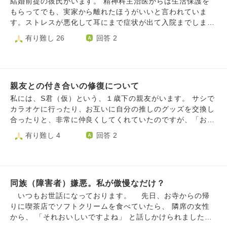
結婚前提の彼氏がいます。 精神科主治医からは生活保護を
す。常に妹は上から目線で、「そっちは実家にいてずるい」
もらってでも、実家から離れたほうがいいと言われていま
等、逆上します。記憶力の良い姪は覚えてるかもしれないし
す。ストレスが悪化して耳にまで症状が出て入院までしまし
介入する必要はないですが、正しい姿を見せてほしい。親は
た。右耳難聴です。 母親がいわゆる陰謀論者でして、私は
有り難し 26
回答 2
優秀な妹に甘いです。姪に高いお菓子を買うし、妹も当然の
どちらかと言うとそういうのは信じない人です。 信心は大
態度。双方に注意をしても効果なし。私は「じいじにお礼言
切ですが、陰謀は結果論なので。 毎日◯◯をしたからこの
った？」と姪を躾けていますが厳しすぎだそう。それには理
人は亡くなったんだとか、◯◯は陰謀でこのことは秘密裏に
由があります。妹が車を買った時、親に沢山出して貰い、返
されているだのなんだのと言われ、嫌だと伝えても私は間違
すと約束したのに姪が生まれ忙しなり忘れてます。以前の車
親友との付き合いの修復について
ったことを伝えていないと怒鳴られます。 むしろ教えてあ
代も母に返金してません。父に援助は最後と言われたのに、
げているのだから感謝しろと。 この前、主治医から言われ
私には、S君（仮）という、１歳下の親友がいます。 サシで
「これからも頼る」とニヤつきました。文句ばかりで家の事
たことと今の体調面から一人暮らしか同棲をしたいと伝えま
カラオケに行ったり、お互いに自分の推しのグッズを交換し
は無感心。私ばかり叱られます。私は無理言って大学に入
した。 結果としてはNGで、実家を出る必要性がない。 実家
合ったりと、非常に仲良くしてくれていたのですが、「お坊
り、契約書も書いたのにお金を返せず、父と何年も冷戦に。
暮らし以外は認めないと言われました。 現在は一般での就
さんにのみ公開」しているプロフィールに書いた例の事があ
有り難し 4
回答 2
妹もそうなって欲しくないし親もカモになって欲しくない。
労制限があり、本来は在宅勤務メインなのにもかかわらず、
ってから、S君に「怖い」「距離が近すぎる」と避けられる
「自立する」と親を泣かせ結婚したのに。稼いでいる人が低
会社の人に無理を言って事務所で仕事をしています。家にい
ようになってしまいました。 一体、この壊れた関係を修復
所得の親に頼るのはどうか…。私は非正規ながら家にお金を
ると不安症状で仕事ができません。 彼はそのあたりの理解
するのは不可能でしょうか？自分自身、相手の期待を裏切る
入れたのに、父から足りないと叱られた事があります。妹に
があり、一人暮らしなので家でゆっくりしていいし、帰りも
行動をしてしまったという自覚があるので、「なんでよ！」
促すと、「自分は入れてるの？」と逆上されました。最近母
きちんと送ってあげるからと一緒に過ごしてくれています。
同族（障害者）嫌悪。私が傲慢なだけ？
と強くも言えません...
が「妹にお金の教育してやれなかった」と反省しだしまし
帰りは車で自宅まで送ってくれます。とてもありがたいで
いつもお世話になっております。 先日、お寺からの帰
た。父も「家に金入れてなかったな」と。そう思ってたのか
す。 門限に間に合っていないと怒られますが 彼自身も疲れ
りに喫茶店でソフトクリームを食べていたら、 隣席の女性
と思いましたが実行しない様子。私は母からお金について厳
て眠ってからでないと動けないときがあったり、私自身が自
から、 「それおいしいですよね」 と話しかけられました。4
しく言われてました。妹と1対1で話すのは、姪に遮られて難
宅に帰るストレスでパニック発作を起こします。 親はそれ