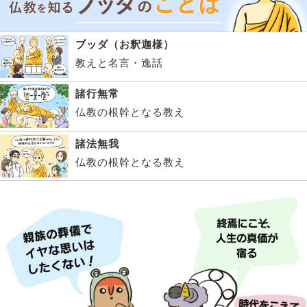
ブッダ（お釈迦様）
教えと名言・逸話
諸行無常
仏教の根幹となる教え
諸法無我
仏教の根幹となる教え