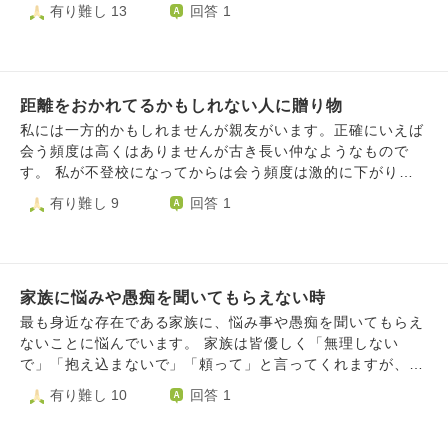
0代くらいの女性だったと思います。 会話が弾んでいたとこ
有り難し 13
回答 1
しいです「父もいい顔しないから、返した方が良いよ」と再
に対しても気◯いと差別的表現をしてきます。話してはみた
ろ、女性は突如 「過呼吸が起きそうだから、会話はここま
度話すか、逆上される為やめるべきか。メールだとスルーさ
のですが無駄でした。 日付が変わった瞬間朝帰りだ！と憤
ででお願いします」 と私に要求してきました。私もお茶を
れそうです。放っておくと、更に妹が卑怯に見えてきます。
り、理由を聞いても怒鳴って全てをコントロールしないと気
飲み終えていたので 承諾したところ、女性は「パニック障
私がいなければ自由なのかもしれませんが家を出る事が出来
がすまない、話し合いすら応じてくれない親に対して限界を
害なんです」と 明かしました。 バスに乗って帰路に就い
ないので、モヤモヤします。ご助言頂けましたら、嬉しいで
感じています。 （一度鍵を忘れて入れなかったときは暴力
距離をおかれてるかもしれない人に贈り物
たのですが、悔し涙をこらえて いました。 「仲間と思われ
す。よろしくお願い致します。
で押さえつけられました） 彼が疲れているなら会わなけれ
て絡まれた。死にたいくらい悔しい」 私は、病棟で、訓
私には一方的かもしれませんが親友がいます。正確にいえば
ばいいとまで言われました。 私はどうすればいいのでしょ
練施設で、身体も心も醜い精神障害者を たくさん見てきま
会う頻度は高くはありませんが古き長い仲なようなもので
うか。 親に育ててもらったことは感謝しておりますが、こ
した。私は彼らから「純粋」「お人よし」と いわれていじ
す。 私が不登校になってからは会う頻度は激的に下がりそ
の年齢まで制限をされていて、親の中のルールから一歩でも
められ、変な噂も流されました。 私も精神障害があるた
もそも同じ学校でもなくたまに会えたらいいねという関係＋
有り難し 9
回答 1
踏み外すと有無を言わず両親揃って攻撃してくるので逃げ道
め、気を抜けば自分も醜く見えると思い、 身なりにはとて
その子も部活やテストなど忙しそうということで最近はほと
がないです。
も気を使っています。 私は、移動の際に少々ご協力を賜
んど会ってもいないし話してもいません。 ですがその子が
ることが必要なため、 ヘルプマークを付けています。それ
数カ月後誕生日を迎えます。 私は是非祝ってあげたいし、
で、仲間と判定されたの でしょう。先述したように、私は
プレゼントなど渡したいです ですが、少し避けられてるよ
精神障害者を「醜い」と 見ているため、自分も周りの方か
家族に悩みや愚痴を聞いてもらえない時
うな気もしてまして… ３ヶ月に一回ほどメッセージで遊び
ら「醜い」と思われて いると思います。 さきほど訪問看
に誘っても「じゃあ空いてる日わかったら教えるね」と毎回
最も身近な存在である家族に、悩み事や愚痴を聞いてもらえ
護師さんが見えたのですが、 「どうして、仲間と思われる
言われてしまいそれが数ヶ月続いてます… よくネットなど
ないことに悩んでいます。 家族は皆優しく「無理しない
のが嫌なの？」 というご質問に激昂してしまい、 「仲間に
でハッキリ言わないとわからない人っているよね…と見るこ
で」「抱え込まないで」「頼って」と言ってくれますが、そ
なれというの！？」 と怒鳴ってしまいました。 しかし、
とがありそれが自分なんじゃないかとも思ってしまっていま
の割には「実は困ってることがあって」と話し始めると、別
有り難し 10
回答 1
私はふと考えました。 「私は、プライドが高いだけのただ
す。 その親友はとう回しに断っているんじゃないかと、な
に強い言葉や汚い言葉を使っているわけでもないのに「フユ
のバカなのでは？」 「自分の無能さを棚に上げて、優越感
らば誕生日のプレゼントも渡しにいかないほうが、とゆか少
の口からそういうの聞きたくない」と止められたり、間髪入
に浸って天狗になってる？」 「同一視はされたくないが、
しとはいえ連絡なんてしないほうが、そもそももう私はその