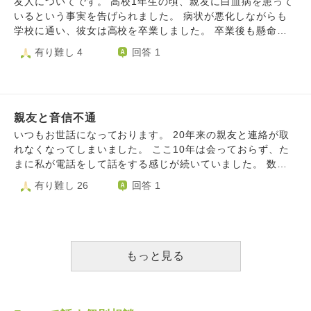
友人についてです。 高校1年生の頃、親友に白血病を患って
です。（誰しもそうだとは思いますが……） 私は全く明る
お坊さんの方々、どうかアドバイスよろしくお願いします。
いるという事実を告げられました。 病状が悪化しながらも
い性格ではないのですが、家庭内では楽しい話題、共通の話
学校に通い、彼女は高校を卒業しました。 卒業後も懸命な
題を見つけ、極力楽しい時間を過ごせるよう努めています
治療を続け、ついにアメリカでドナーが見つかり骨髄移植の
有り難し 4
回答 1
が、内心ではたまには悲しいことや苦しいことだって本当は
手術を受け成功し退院したとの知らせがありました。 しか
聞いてほしいんだけどなあと思っています。 皆に変わって
し、コロナが流行り始めた年の3月頃に再入院をしたとイン
もらうことは難しいと思うので、家族への相談以外で気を晴
スタグラムに投稿しており、それから連絡が取れなくなりま
らす方法を見つけたいのですが、何か良い案はありますでし
した。 まもなくインスタのアカウントは消えてしまい、他
ょうか……？ 思いつくのは趣味に没頭する、ノートに気持
親友と音信不通
のあらゆる手段で連絡を試みましたがどれも不通。電話は呼
ちを書きなぐる、通院先でだけ相談するぐらいです。
び出しましたが出ることはありません。 彼女は精神が不安
いつもお世話になっております。 20年来の親友と連絡が取
定になると周りの人間関係を一時的に閉ざしてしまうことが
れなくなってしまいました。 ここ10年は会っておらず、た
あったので、いずれ連絡がつくことを待ち続けました。しか
まに私が電話をして話をする感じが続いていました。 数ヵ
し、1年も連絡がつかず私はついに彼女の家を訪問しまし
月前から電話をしても鳴ってるだけで応答はなく、メールの
有り難し 26
回答 1
た。 彼女は姉しか家族がおらず、インターホンに出たのも
返事もありません。 手紙も送りましたが、返信がありませ
彼女の姉でした。 今どうしているかだけでも知りたいと伝
ん。 何かあったのではないか、と心配しつつも、どうする
えると この場で答えることはできない、妹と連絡を取って
こともできずにいます。 親友は旦那さんと旦那さんのご両
いた電話番号と変わっていなければ明日以降に連絡をする。
親と同居をしています。 親友の実家に電話をしようかとも
と言われました。 そして、翌日知らない番号から届いたメ
思ったのですが、親友は自分の両親と折り合いが悪いので、
もっと見る
ールにはこのようなことが書かれていました。 「長い間心
やめました。 彼女はとても素晴らしく素敵な人で、 私は大
配をおかけして申し訳ありませんでした。妹のインスタのア
好きでした。 この20年間どれほど助けられ、支えられたこ
カウントは事実報告をせずに削除して欲しいという本人の希
とか、感謝しきれないほどです。 彼女は弱音を吐かず、頑
望で私が削除しました。妹の親友だったあなたに本当のこと
張る人で、 強い人です。 たとえなにかあったとしても、私