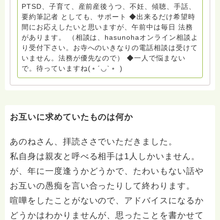
京都自死自殺相談センターSotto 元グリーフサポート委
PTSD、子育て、産前産後うつ、不妊、傾聴、手話、
員長（2018〜2024） ◆保育士.幼稚園教諭.小学校教諭.
要約筆記者 としても、サポート ◆出来るだけ希望時
レクリエーションインストラクター.中学校DV授業 10年
間にお応えしたいと思いますが、午前中は毎日 法務
間 保育 教育の現場で 総主任として勤めた経験も生かし
があります。 （相談は、hasunohaオンライン相談よ
つつ、お話できることがあれば 幸いです。 いつも あな
り受付下さい。お寺へのいきなりの電話相談は受けて
たとともに。南無阿弥陀仏 ここでは、宗旨を問いませ
いません。法務が優先なので） ◆一人で悩まない
ん。 まずは、ひとりで抱え込まないで。 来寺お問い合
で。待っていますね(﹡´◡`﹡ )
わせは⬇️こちらから miehimeyo@gmail.com ※時間を割
いて、あなたに向き合っています。 ですので、過去の
質問へのお返事がない方には、応えていません。お礼回
答がある方を優先しています。 懇志応援も宜しくお願
いします。 ※個別相談は、hasunohaオンライン相談よ
お互いに求めていたものは何か
り受け付けています。お寺への いきなりの電話相談は
受け付けておりません。また夜中や早朝の電話もご遠慮
あのねさん、拝読ささでいただきました。
ください。 法務を優先させてください。
私自身は親友と呼べる相手は1人しかいません。
が、年に一度逢うかどうかで、たわいもない話や
お互いの愚痴を言い合ったりして終わります。
喧嘩をしたことがないので、アドバイスになるか
どうかはわかりませんが、思ったことを書かせて