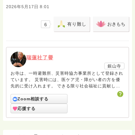
2026年5月17日 8:01
有り難し
おきもち
6
瑞蓮社了譽
銀山寺
お寺は、一時避難所、災害時協力事業所として登録され
ています。 災害時には、医ケア児・障がい者の方を優
先的に受け入れます。 できる限り社会福祉に貢献した
いと考えており、社会福祉活動を「えん・てらす」と名
付け、OAKCE（親あるあいだの語らいカフェ・介護者
Zoom相談する
カフェ～えん～）、お寺deスマホ教室、えんｊｏｙ（百
応援する
歳体操・ミニらいとモルック®体験会）を行っておりま
す。 個人としては、民生委員、お寺と教会の親なきあ
と相談室銀山寺支部支部長をしております。