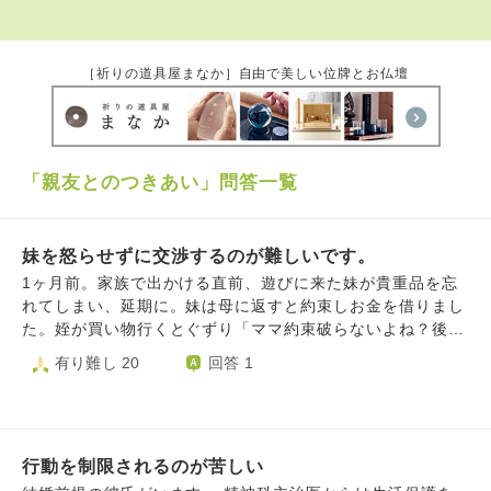
［祈りの道具屋まなか］自由で美しい位牌とお仏壇
「親友とのつきあい」問答一覧
妹を怒らせずに交渉するのが難しいです。
1ヶ月前。家族で出かける直前、遊びに来た妹が貴重品を忘
れてしまい、延期に。妹は母に返すと約束しお金を借りまし
た。姪が買い物行くとぐずり「ママ約束破らないよね？後で
行く」と言いました。 5日後妹から親に連絡が。私が「母に
有り難し 20
回答 1
お金返した方が良いよ」と伝えると忘れてた様子。「返す
よ」と嫌そうでした。前回妹が半分返そうとしたら、「もし
もの為に」と言いました。普段母に返金すると持ってなさい
と言われる為、くれたと思ったかもしれません。母も忘れて
行動を制限されるのが苦しい
ます。妹と連絡がつかず、買い物は中止に。妹は保育園トラ
ブルで交渉が難航、姪の癇癪が大変らしくきっと忘れてま