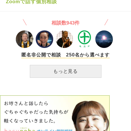
Zoomで話す個別相談
をお伝えしたい気持ちは山々なのですが、私は姉として妹の
に助けを求めたりはしないとおもいます。 折々に電話をし
強い意志を尊重する義務があります。詳細についてはお答え
てみようとは思いますが、 どうしたらよいのでしょうか。
出来かねますが、あなたが1番気にされていることについて
静かに連絡を待つ、 がよいのでしょうか。
相談数943件
はお察しの通りですとだけお伝え致します。 妹の人生にあ
なたとの出会いがあったことを大変嬉しく思います。」 今
でも私はこの事をどう解釈すれば良いか分かりません。 そ
れから3年、私はいつも彼女のことを想っています。 私は小
さい頃から親族や先祖の供養に力を入れてきました。 しか
し、彼女のことだけはどのように考え彼女のために何をすれ
匿名非公開で相談 250名から選べます
ば良いのか未だに分からずにいます。 どこかで生きている
のかも、とも思います。 私は彼女のために何ができるでし
もっと見る
ょうか。 もしこの世にいないとしても、どこに眠っている
のか、なぜそうなったのかも分かりません。 それをいつか
知ることができる日が来ないものかと考えるのは、いけない
ことでしょうか。 教えて頂きたいです。