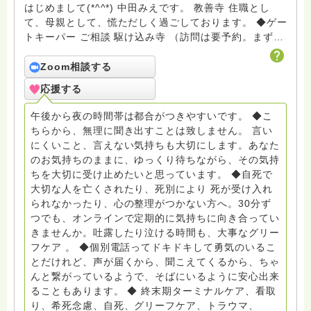
はじめまして(*^^*) 中田みえです。 教善寺 住職とし
て、母親として、慌ただしく過ごしております。 ◆ゲー
トキーパー ご相談 駆け込み寺 （訪問は要予約。まずは
メールでお問い合わせください） ◆ビハーラ僧、終末期
ターミナルケア、看取り、グリーフケア、希死念慮、自
Zoom相談する
死、産前産後うつ、育児、DV、デートDV、トラウマ、
応援する
PTSD、傾聴トレーナー、手話、要約筆記、行政相談
員、女性支援員、小学校 中学校支援員としても、ケア
午後から夜の時間帯は都合がつきやすいです。 ◆こ
サポートをしています。 ◆一般社団法人『グリーフケア
ちらから、無理に聞き出すことは致しません。 言い
ともしび』理事長 【ともしび遺族会】運営 毎月 第１
にくいこと、言えない気持ちも大切にします。あなた
金・昼夜2回開催（大阪駅前第3ビル） 14：00〜，18：
のお気持ちのままに、ゆっくり待ちながら、その気持
00〜 お問い合わせ申込⬇️こちらから
ちを大切に受け止めたいと思っています。 ◆自死で
griefcare.tomoshibi@icloud.com ＊この活動は皆さま
大切な人を亡くされたり、死別により 死が受け入れ
のご支援により支えられております。ご協力をよろしく
られなかったり、心の整理がつかない方へ。30分ず
お願いします。 ゆうちょ銀行 口座番号 普通408-
つでも、オンラインで定期的に気持ちに向き合ってい
6452769 一般社団法人グリーフケアともしび ◆『ビハ
きませんか。吐露したり泣ける時間も、大事なグリー
ーラサロン おしゃべりカフェひだまり』 ビハーラ和歌
フケア 。 ◆個別電話ってドキドキして勇気のいるこ
山代表 居場所運営 問い合わせ申込⬇️こちらから
とだけれど、声が届くから、聞こえてくるから、ちゃ
griefcare.tomoshibi@icloud.com ◆GEはしもとサピュ
んと繋がっているようで、そばにいるように安心出来
イエ 所属 （Gender Equity 誰もが自分らしく生きるこ
ることもあります。 ◆ 終末期ターミナルケア、看取
とができる社会をめざして）DV・女性支援 ◆認定NPO
り、希死念慮、自死、グリーフケア、トラウマ、