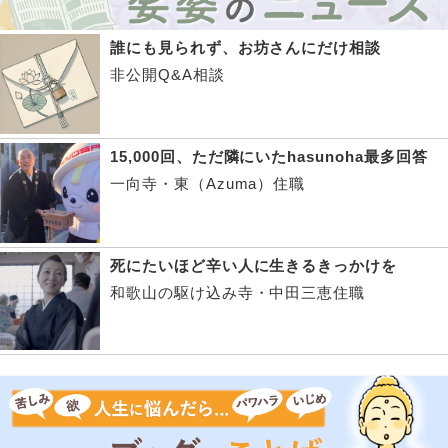
誰にも見られず、お坊さんにだけ相談
非公開Q&A相談
15,000回、ただ隣にいたhasunoha最多回答
一向寺・東（Azuma）住職
死にたいほど辛い人に生きるきっかけを
和歌山の駆け込み寺・中田三恵住職