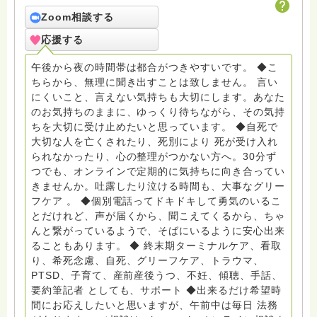
メールでお問い合わせください） ◆ビハーラ僧、終末期
ターミナルケア、看取り、グリーフケア、希死念慮、自
Zoom相談する
死、産前産後うつ、育児、DV、デートDV、トラウマ、
応援する
PTSD、傾聴トレーナー、手話、要約筆記、行政相談
員、女性支援員、小学校 中学校支援員としても、ケア
午後から夜の時間帯は都合がつきやすいです。 ◆こ
サポートをしています。 ◆一般社団法人『グリーフケア
ちらから、無理に聞き出すことは致しません。 言い
ともしび』理事長 【ともしび遺族会】運営 毎月 第１
にくいこと、言えない気持ちも大切にします。あなた
金・昼夜2回開催（大阪駅前第3ビル） 14：00〜，18：
のお気持ちのままに、ゆっくり待ちながら、その気持
00〜 お問い合わせ申込⬇️こちらから
ちを大切に受け止めたいと思っています。 ◆自死で
griefcare.tomoshibi@icloud.com ＊この活動は皆さま
大切な人を亡くされたり、死別により 死が受け入れ
のご支援により支えられております。ご協力をよろしく
られなかったり、心の整理がつかない方へ。30分ず
お願いします。 ゆうちょ銀行 口座番号 普通408-
つでも、オンラインで定期的に気持ちに向き合ってい
6452769 一般社団法人グリーフケアともしび ◆『ビハ
きませんか。吐露したり泣ける時間も、大事なグリー
ーラサロン おしゃべりカフェひだまり』 ビハーラ和歌
フケア 。 ◆個別電話ってドキドキして勇気のいるこ
山代表 居場所運営 問い合わせ申込⬇️こちらから
とだけれど、声が届くから、聞こえてくるから、ちゃ
griefcare.tomoshibi@icloud.com ◆GEはしもとサピュ
んと繋がっているようで、そばにいるように安心出来
イエ 所属 （Gender Equity 誰もが自分らしく生きるこ
ることもあります。 ◆ 終末期ターミナルケア、看取
とができる社会をめざして）DV・女性支援 ◆認定NPO
り、希死念慮、自死、グリーフケア、トラウマ、
京都自死自殺相談センターSotto 元グリーフサポート委
PTSD、子育て、産前産後うつ、不妊、傾聴、手話、
員長（2018〜2024） ◆保育士.幼稚園教諭.小学校教諭.
要約筆記者 としても、サポート ◆出来るだけ希望時
レクリエーションインストラクター.中学校DV授業 10年
間にお応えしたいと思いますが、午前中は毎日 法務
間 保育 教育の現場で 総主任として勤めた経験も生かし