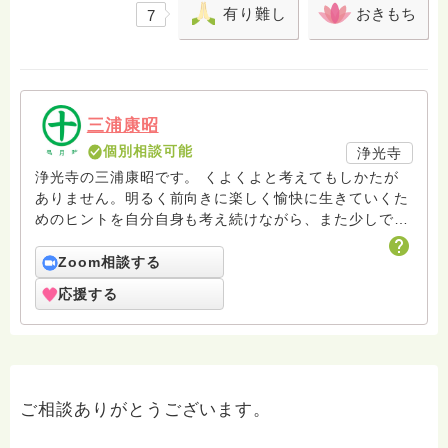
有り難し
おきもち
7
三浦康昭
個別相談可能
浄光寺
浄光寺の三浦康昭です。 くよくよと考えてもしかたが
ありません。明るく前向きに楽しく愉快に生きていくた
めのヒントを自分自身も考え続けながら、また少しでも
皆さんのお役に立てればと考えています。できるだけ、
わかりやすく簡単にお答えしていきたいと思います。ど
Zoom相談する
うぞよろしくお願いします。現在も整骨院をやっていま
応援する
すが、医療福祉関係の仕事に長年従事してきました。他
に、知的障がい者施設の仕事に関わらせていただいてい
ます。また、イジメや引きこもりなど子どもたちのため
に何かできることがないか、現在模索中です。フリース
クールをお寺で開講予定しています。仏教特に浄土学は
ご相談ありがとうございます。
死ぬまで研鑽だと思っていますが、居眠り専門なのが、
課題です。