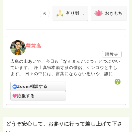
有り難し
おきもち
6
釋兼高
順教寺
広島の山あいで、今日も「なんまんだぶつ」とつぶやい
ています。 浄土真宗本願寺派の僧侶、ケンコウと申し
ます。 日々の中には、言葉にならない思いや、誰にも
言えないもやもやがあるものです。 そんな時こそ、仏
さまの教えが、ふっと心に灯りをともしてくれることが
Zoom相談する
あります。 この「はすのは」では、あなたの声に耳を
応援する
傾けながら、一緒に“いま”を見つめ直す時間をつくって
いきたいと思っています。 堅苦しくなく、あたたか
く、時にゆるく。 どうぞ、あなたのお話、聞かせてく
ださいね。
どうぞ安心して、お参りに行って差し上げて下さ