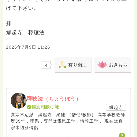
げて下さい。
拝
縁起寺 釋聴法
2026年7月9日 11:26
有り難し
おきもち
4
釋聴法（ちょうぼう）
個別相談可能
縁起寺
真宗木辺派 縁起寺 衆徒 （僧侶/教師） 高等学校教師
歴39年，理系，専門は電気工学・情報工学， 現在は真
宗木辺派僧侶