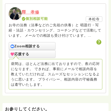
釋 孝修
個別相談可能
本松寺
お寺の法務（法事などのご先祖の供養）と 唱題行・写
経・法話・カウンセリング、コーチングなどで活動して
います。 メールでの相談も受け付けています。
hasunohaの回答後のフォローアップはメールで致して
おりますので、メールでお問い合わせください。また面
Zoom相談する
接でのカウンセリングセラピーをご希望の方もメールで
応援する
連絡をお願いします。
amrita.offcourse@docomo.ne.jp へどうぞ。
昼間は、ほとんど法務に出ておりますので、夜の応対
になります。 できれば、事前にメールで相談内容を
教えていただければ、スムーズなセッションになるよ
うに思います。 プライバシー、相談内容の守秘義務
は遵守いたします。
お参りしてください。