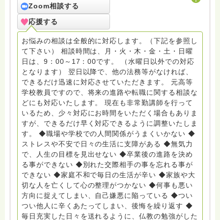
Zoom相談する
応援する
お悩みの相談は全般的に対応します。（下記を参照し
て下さい） 相談時間は、月・火・木・金・土・日曜
日は、9：00～17：00です。 （水曜日以外での対応
となります） 翌日以降で、他の法務等がなければ、
できるだけ迅速に対応させていただきます。 元高等
学校教員ですので、将来の進路や転職に関する相談な
どにも対応いたします。 現在も非常勤講師を行って
いるため、少々対応にお時間をいただく場合もありま
すが、できるだけ早く対応できるように調整いたしま
す。 ◆職場や学校での人間関係がうまくいかない ◆
ストレスや不安で日々の生活に支障がある ◆無気力
で、人生の目標を見出せない ◆卒業後の進路を決め
る事ができない ◆別れた交際相手の事を忘れる事が
できない ◆家庭不和で毎日の生活が辛い ◆家族や大
切な人を亡くして心の整理がつかない ◆何事も悪い
方向に捉えてしまい、自己嫌悪に陥っている ◆つい
つい他人に辛くあたってしまい、後悔を繰り返す ◆
毎日充実した日々を送れるように、仏教の勉強がした