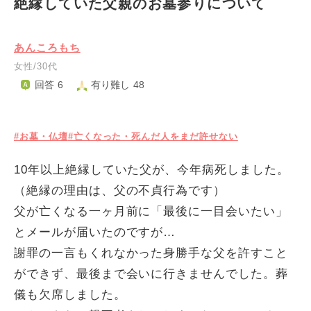
絶縁していた父親のお墓参りについて
あんころもち
女性/30代
回答 6
有り難し 48
#お墓・仏壇
#亡くなった・死んだ人をまだ許せない
10年以上絶縁していた父が、今年病死しました。
（絶縁の理由は、父の不貞行為です）
父が亡くなる一ヶ月前に「最後に一目会いたい」
とメールが届いたのですが…
謝罪の一言もくれなかった身勝手な父を許すこと
ができず、最後まで会いに行きませんでした。葬
儀も欠席しました。