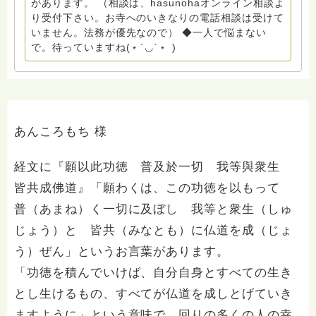
があります。 （相談は、hasunohaオンライン相談よ
つつ、お話できることがあれば 幸いです。 いつも あな
り受付下さい。お寺へのいきなりの電話相談は受けて
たとともに。南無阿弥陀仏 ここでは、宗旨を問いませ
いません。法務が優先なので） ◆一人で悩まない
ん。 まずは、ひとりで抱え込まないで。 来寺お問い合
で。待っていますね(﹡´◡`﹡ )
わせは⬇️こちらから miehimeyo@gmail.com ※時間を割
いて、あなたに向き合っています。 ですので、過去の
質問へのお返事がない方には、応えていません。お礼回
答がある方を優先しています。 懇志応援も宜しくお願
いします。 ※個別相談は、hasunohaオンライン相談よ
り受け付けています。お寺への いきなりの電話相談は
あんころもち 様
受け付けておりません。また夜中や早朝の電話もご遠慮
ください。 法務を優先させてください。
経文に『願以此功徳 普及於一切 我等與衆生
皆共成佛道』「願わくは、この功徳を以もって
普（あまね）く一切に及ぼし 我等と衆生（しゅ
じょう）と 皆共（みなとも）に仏道を成（じょ
う）ぜん」というお言葉があります。
「功徳を積んでいけば、自分自身とすべての生き
とし生けるもの、すべてが仏道を成しとげていき
ますように」という意味で、回りの多くの人の幸