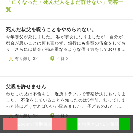
「亡くなった・死んだ人をまだ許せない」問答一
覧
死んだ叔父を呪うことをやめられない。
今年養父が死にました。 私が養女になりましたが、自分が
都合が悪いことは何も言わず、銀行にも多額の借金をしてお
り、さらには借金が積み重なるような借り方をしておりまし
た。人間関係もぐちゃぐちゃで、養父が離婚した前妻の事ま
有り難し 32
回答 3
で処理させられました。 私は、必至になって会社関係の実
務や法務、そして家や土地の売却の手筈までしました。養父
の関わった場所は、本当に荒んでおり、ゴミ屋敷です。売却
にもあり得ない時間と労力が必要です。 養父が遺した犬た
父親を許せません
ちもおり、毎日の彼らの通院も色々と悩みの種です。
元々、うちには介護が必要な家族がおり、そちらで手一杯で
わたしの父は不倫をし、近所トラブルで警察沙汰にもなりま
す。 私は結婚しており、優しい主人にこれ以上迷惑をかけ
した。 不倫をしていることを知ったのは5年前、知ってしま
られない、と、離婚を切り出したこともありますが、主人
った時はどうすればいいか悩みました。 子どものわたしが
は、そんなことはあり得ない、2人で乗り越えよう、と言っ
父母の関係を崩すわけにはいかないと言い聞かせ知らないふ
有り難し 18
回答 2
てくれました。 私は、いい加減で外面のいい養父が許せま
りをしていました。 今年に入り、父が警察沙汰の出来事を
せん。入院費用でさえ払えなかったのに特別室に入り、高額
Zoomで個別相談
AI僧侶とLINEで相談
起こしたことをきっかけに不倫もバレ、父と母は離婚をしま
な薬も飲まずに全て廃棄することになり、家族にも嘘ばかり
した。 警察沙汰をきっかけに父とは一切言葉を交わすこと