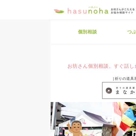
個別相談
つ
お坊さん個別相談。すぐ話し
［祈りの道具