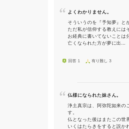
よくわかりません。
そういうのを『予知夢』と
ただ私が信仰する教えには
お経典に書いてないことは
亡くなられた方が夢に出...
回答 1
有り難し 3
仏様になられた妹さん。
浄土真宗は、阿弥陀如来の
す。
仏となった後はまたこの世
いくはたらきをすると説か