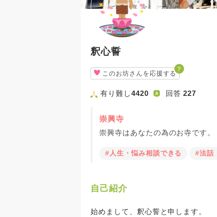
釈心誓
？
このお坊さんを応援する
有り難し
4420
回答
227
崇興寺
崇興寺はあなたの為のお寺です。
#人生・悩み相談できる
#法話
自己紹介
始めまして、釈心誓と申します。