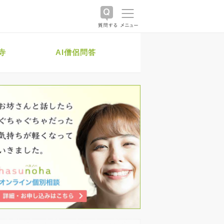
寺
AI僧侶問答