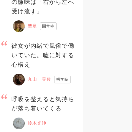
の嫌味は「右から左へ
受け流す」
聖章
圓常寺
彼女が内緒で風俗で働
いていた。嘘に対する
心構え
丸山 晃俊
明学院
呼吸を整えると気持ち
が落ち着いてくる
鈴木光浄