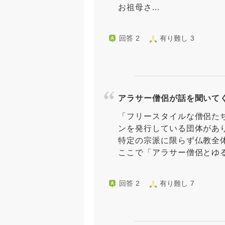
お祖母さ...
回答 2
有り難し 3
アラサー僧侶が話を聞いて
「フリースタイルな僧侶た
ンを発行している団体があ
特定の宗派に限らず仏教全
ここで「アラサー僧侶とゆるー
回答 2
有り難し 7