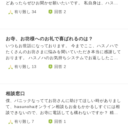
家』（An Artist of the Floating World, 1986） 戦中にプ
どあったらぜひお聞かせ願いたいです。 私自身は、ハスノ
ロパガンダに加担した日本画家 ③『日の名残り』（The Re
ハをキッカケに仏教に非常に関心がありますが、 お恥ずか
有り難し 34
回答 2
mains of the Day, 1989） ある貴族の過ちを老執事が語
しいことに厳しいだろう修行を乗り越えられる自信が全くあ
る ④『充たされざる者』（The Unconsoled, 1995） 世
りません…。 そこでお坊様方のお話をお伺いしたく思いま
界的ピアニストのドタバタ劇 ⑤『わたしたちが孤児だった
した。 お忙しい中恐縮ですが、お教えいただけたら幸いで
ころ』（When We Were Orphans, 2000） 両親の行方
す。
を突き止めるために探偵になった主人公 ⑥『わたしを離さ
お寺、お坊様へのお礼で喜ばれるのは？
ないで』（Never Let Me Go, 2005） 特殊な事情を抱え
いつもお世話になっております。 今までここ、ハスノハで
た子供たちの成長譚 ⑦『夜想曲集』（Nocturnes, 2009）
たくさんのお坊さまに悩みを聞いていただき本当に感謝して
音楽と夕暮れをめぐる五つの短編 ⑧『忘れられた巨人』
おります。 ハスノハのお気持ちシステムでお返ししたこと
（The Buried Giant, 2015） 中世を舞台に息子を探す旅
もありますが、まだまだお礼できておらず、いつか助けてい
有り難し 13
回答 2
に出る老夫婦 ⑨『クララとお日さま』（Klara and the Su
ただいたお坊さま方のお寺に伺って直接お礼させていただき
n, 2021） AIロボットと人間との友愛を描く お坊さんは
たいと思っています。(それが夢です) ハスノハと出会ったこ
普段どんな小説を読まれているのか（あるいは、全く読まな
とで仏教に興味を持ち、近くのお寺の法話などに伺ったこと
いのか）、読まれるとしたらそれはどんな作家さんのどんな
もあるのですが、その際お聞きしても金銭は必要ないという
内容なのかをお教えくださると嬉しいです。 お忙しいとこ
相談窓口
ことだったのでお参りに多めにお金を入れました。 そこで
ろ恐縮ですが、ご回答くださると幸いに思います。ここまで
お聞きしたいのですが。 わたしは所謂、門徒さんや檀家と
僕、パニックなっててお坊さんに助けてほしい時がありまし
読んでくださり、ありがとうございました。
いうものにはなっておらず、特に決まったお寺だけにお世話
て、hasunohaオンライン相談もお金もかかるしすぐには相
になっているというわけではありません。 いつかハスノハ
談できないので、お寺に電話しても構わないですか？ 精神
でお世話になったお寺にお礼に伺うときも、今現在の近くの
的に不安定が続いてて寂しい時や緊急の相談窓口教えてくだ
有り難し 7
回答 1
お寺にも、お礼の気持ちを伝えるのはどのようにするのがベ
さい。