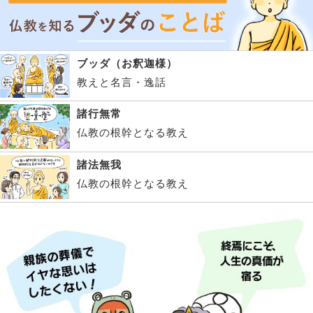
ブッダ（お釈迦様）
教えと名言・逸話
諸行無常
仏教の根幹となる教え
諸法無我
仏教の根幹となる教え