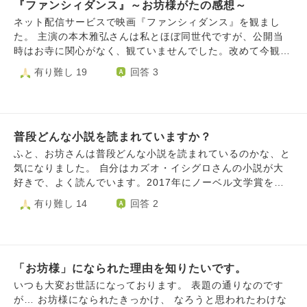
『ファンシィダンス』～お坊様がたの感想～
した。 ②上記のやりとりをしてる一般の方の質問が興味深か
ったので、おききしたいです。うろ覚えですが、 『感じて
ネット配信サービスで映画『ファンシィダンス』を観まし
いることこそ生きていると言うことだと思っている。地獄も
た。 主演の本木雅弘さんは私とほぼ同世代ですが、公開当
苦しさ痛さ熱さを感じる、なら生き続けているということで
時はお寺に関心がなく、観ていませんでした。改めて今観る
すか？生きることが地獄と言うことですか？』 という内容
と、とてもコミカルで楽しい作品で、「もっと早く観ておけ
有り難し 19
回答 3
だったと思います。『地獄も天国も生きている今に全て在
ばよかった」と思いました。（当時のバブル時代の雰囲気も
る』ということですか？
懐かしいです） この作品はお寺での厳しい修行が見どころ
ですが、実際に修行を経験されたお坊様方のご感想や体験
談、ツッコミをぜひ伺ってみたいです。 たとえば―― 「こ
普段どんな小説を読まれていますか？
こに共感した」 「ここは現実ではあり得ない」 「自分の時
はもっとツワモノがいた」 「私はこんな失敗をやらかし
ふと、お坊さんは普段どんな小説を読まれているのかな、と
た」 ……などなど。 宗派や時代は問いません。皆さまのリ
気になりました。 自分はカズオ・イシグロさんの小説が大
アルなお話を楽しみにしています。
好きで、よく読んでいます。2017年にノーベル文学賞を受
賞された方です。日本に住んでいたのですが父親の仕事の関
有り難し 14
回答 2
係で５歳のときに渡英された方で、20代のときにイギリス国
籍を取得された作家さんです。 今年11月８日（土）で71歳
になられるイシグロさんですが、寡作な作家のため、25歳の
ときに作家デビューしているのに、きちんとまとまった作品
「お坊様」になられた理由を知りたいです。
は９作品しかありません。 【全作品一言あらすじ】 ①『遠
い山なみの光』（A Pale View of Hills, 1982） 戦後長崎
いつも大変お世話になっております。 表題の通りなのです
時代を回顧するイギリス在住の日本人主人公 ②『浮世の画
が… お坊様になられたきっかけ、 なろうと思われたわけな