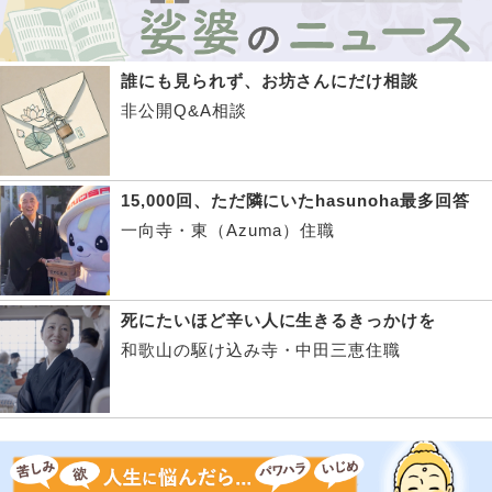
誰にも見られず、お坊さんにだけ相談
非公開Q&A相談
15,000回、ただ隣にいたhasunoha最多回答
一向寺・東（Azuma）住職
死にたいほど辛い人に生きるきっかけを
和歌山の駆け込み寺・中田三恵住職