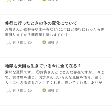
職の方の生のお声を聞いたり、考え方に触れたりして、対等
にお友達として交流させていただきたいと強く願っておりま
す🙄💭 ​もし不躾でなければ、どのような場所や方法であれ
ば、お坊様方と自然に交流できる機会を持てるか、ご教示い
修行に行ったときの体の変化について
ただけないでしょうか🤔‼️
お坊さんが総持寺や永平寺などに1年ほど修行に行ったら体
重減りますか？筋肉量も落ちますか？
有り難し 25
回答 3
地獄も天国も生きている今に全て在る？
素朴な疑問です。 ①お坊さんとはどんな存在ですか。 今ま
で、実体験を通じ、お坊さんはいろんな見解を悟り、迷う
人々に生きる道をさとしてくれる、導いてくれる、ありがた
い存在だと思ってきました。SNSで『お坊さんだから、精神
有り難し 15
回答 2
病のひとの気持ちはわからない、逆に教えてほしい』のよう
な投稿をしてるお坊さんと一般の方『お坊さんは病まないの
か』というやりとりを目にしました。そのお坊さんからの返
答は見当たらなかったので、こちらに質問させていただきま