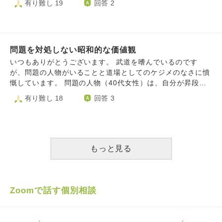
有り難し 19
回答 2
ったり、普段の生活に戻らなきゃいけないという焦りもあ
でご飯を作ってくれる人…とか。(例えばスーパーのお惣菜
り、明日が来ることが本当に辛いです。 こんなに苦しい毎
とかお弁当など、野菜とか) 人は簡単に死ねという。なら、
日はいつまで続くのでしょうか。 この現実を受け止めるこ
私や他の人が死んでもその人にお金や食材は届くのでしょう
とはできるのでしょうか。 生きていく理由がわかりませ
か？ひとりぼっちになったら、ご飯は食べられるのでしょう
ん。
問題を対処しない昭和的な価値観
か？ 昔の事です。某アニメにてボタン一つ押したら全員消
えてひとりぼっちになったという話を見たことがあります。
いつもありがとうございます。 武道を嗜んでいるのです
その子は最初は喜びました。しかし、夜になると電気も消
が、問題の人物がいることと道場としてのケジメのなさに憤
え、一人虚しくついには絶望に立たされるという内容でし
慨しています。 問題の人物（40代女性）は、自分が昇段さ
た。(後日、皆は帰ってきてその子は幸せになったんだと
せてもらえないのは師範と仲のいい女性の道場生が不倫して
有り難し 18
回答 3
か。) 昔のアニメなので、後にそれはリメイク…されてると
いるからだと周囲に広め、見えない所でモラハラの様なＬＩ
思います。 しかし、幼かった私にとってトラウマになりま
ＮＥをしたり、他の女性にも不快に思わせるメッセージをお
した。それ以降、地獄から先に勉強し、大人になってついに
くり、女性の道場生がほとんど来なくなってしまいました。
は仏教徒になることができました。 一人は嫌です。です
実際に不倫の事実はありません。また、男性の道場生にも嫌
が、笑われたりバカにされるのも死ねと言われるのも嫌で
味なＬＩＮＥを送り苦痛を与えたり、師範の先生を様子を観
もっと見る
す。 普通に生きたいのです。不幸も幸運もひっくるめて。
察したり、別な道場生に二人が不倫する場所を提供したと脅
わたしは今、絶望の真っ盛りです。 子供の事もあれば家族
したり、異常と思える行動があります。被害者を調べました
の事もある。何もかもぐちゃぐちゃです。苦しくて外にも出
が、かなりの人数です。 別な師範の先生から注意していた
れません。 悪口言っただけでお金が土地が食材が手に入る
だいたものの、苦痛を与えている自覚がなく、反省もありま
Zoomで話す個別相談
時代なのでしょうか？ 何か生きるヒントがあれば、教えて
せん。 わかっていることは、問題の人物は、10年近く前か
いただけると嬉しいです。 よろしくお願いします。
ら往復３時間以上かけてほぼ毎日道場にきます。社会人とし
て異常な執着です。昨年、本人含め家族が何回も自動車事故