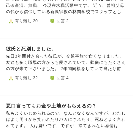
るんだから後でいいことがあるはずだ、という醜い考えまで
こと仕事や日常生活上で関わっている人にはいえませんが、
己破産済、無職、 今現在求職活動中です。 近々、曾祖父母
頭に住みついてしましました。どうすればこのような最悪の
私の人生って何だったんだろうとときどき思います。 大き
の代から信仰している新興宗教の林間学校でスタッフとして
カルマを消すことができるでしょうか。 よろしくお願いい
な社会貢献をしたわけでも、命を繋いだわけでもないです
参加する予定なのですが、往復の交通費もなくとりあえず仕
有り難し 20
回答 2
たします。
し。 結局、自己満足に過ぎない大河の一滴として、老いて
事が見つかってちゃんとした生活が整うまで1.2ヶ月ほど活
いくんだろうなと思います。 両親を見送るまでは、何とか
動を休もうと考えています。 他のスタッフのみんなは、仕
がむしゃらに生きるつもりです。でもそのあと独りで生きて
事をしながらもちゃんと宗教の活動などもしており、劣等感
いく孤独に耐えてまで、この世にしがみつく理由がないなと
や活動を休むことでご迷惑をおかけすることがすごく辛いで
思っています。 一言でいうと、もう満足です。ただ両親が
彼氏と死別しました。
す。 海が好きで時々海を見に行くのですが、いつも通る橋
いなくなっても、自ら命を終わらせる勇気は持てないと思う
から何回も飛び降りようか考えてしまいます。 年齢関係な
先日3年間付き合った彼氏が、交通事故で亡くなりました。
ので、どうしたものかなと考えてしまいます。
く周りの方を見るといつも、みんなちゃんと辛くても学校を
友達も多く職場の方からも愛されていて、葬儀にもたくさん
卒業して働いて生きてるのかなって考えたりしています。
の方が来て下さいました。 2年間同棲をしていて当たり前に
これ以上迷惑をかけないためにも、もう人生を終わらせたい
あった彼との毎日や、一緒に過ごしていくはずだった未来が
有り難し 32
回答 4
と思っているのですが、最後にもしちがう道はあるのかお聞
突然なくなり、受け止められない日々を過ごしています。
きしたくて質問させていただきます。 拙い文章で申し訳ご
朝起きると彼がいない現実を突きつけられて胸が痛くなる
ざいません。 どうか教えていただきたいです、何卒よろし
し、一日中涙が止まりません。 仕事にも行けず、家に籠っ
くお願いいたします。
ています。 何かあるたびに励ましてくれて、優しくて、い
悪口言ってもお金や土地がもらえるの？
つだって頑張れた理由は彼でした。 友達や彼のご家族に結
婚の相談もしていたみたいです。 そんな彼がいなくなって
私もよくいじめられるので、なんとなくなんですが、わたし
しまってどうしていいかわかりません。 あの時こうしてた
はよく周りから笑われたりバカにされたり、死ねとよく言わ
らああしてたらとか、もっと大切にしていればという後悔ば
れてます。 人は嫌いです。ですが、捨てきれない感情は残
かりが浮かんできます。 新しく家も探さなくてはいけなか
っています。 誰のおかげで生きているのか、汗水流してま