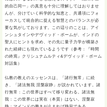
的自己同一」の真意も十分に理解してはおりませ
んが、分けていく科学的な知恵と、共通項にフォ
ーカスして統合的に捉える智慧とのバランスが必
要な気がしております。この辺りのことは、アイ
ンシュタインやデヴィッド・ボームが、インドの
聖人にヒントを求め、その先に量子力学が構築さ
れた経緯にも現れているようです（参考：『時間
の終焉』クリシュナムルティ&デヴィッド・ボーム
対話集）
仏教の教えのエッセンスは、「諸行無常」に続
き、「諸法無我 涅槃寂静」が説かれています。諸
行無常：この世界はすべて移り変わる。諸法無
我：この世界には実在（本質）はない。涅槃寂
静：マインドの働きが止まれば静寂である。