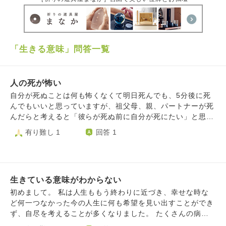
「生きる意味」問答一覧
人の死が怖い
自分が死ぬことは何も怖くなくて明日死んでも、5分後に死
んでもいいと思っていますが、祖父母、親、パートナーが死
んだらと考えると「彼らが死ぬ前に自分が死にたい」と思っ
てしまいます。 数年前に亡くなった父方の祖父母に孝行出
有り難し 1
回答 1
来なかったことや、もっと会っておけばよかったという後悔
の念も消えず、今すぐ会いたいから死にたいとも思います。
ですが私が周りの人の死が怖いように、周りも私が死ぬこと
を望んでいないとは理解しています。そのために自ら死を選
生きている意味がわからない
ぶことができず、リストカットをしたり自分を傷つけたりし
てしまいます。 人はいつか死ぬことも分かっていますが、
初めまして。 私は人生ももう終わりに近づき、幸せな時な
大切な人を看取りたくないしその人たちがいない世界で生き
ど何一つなかった今の人生に何も希望を見い出すことができ
たくないのです。 依存心はどうすれば薄まりますか？ま
ず、自尽を考えることが多くなりました。 たくさんの病気
た、これは死ぬことへの執着なのでしょうか。
を抱え毎日が生き地獄の上、長年散々暴力を振るわれてきた