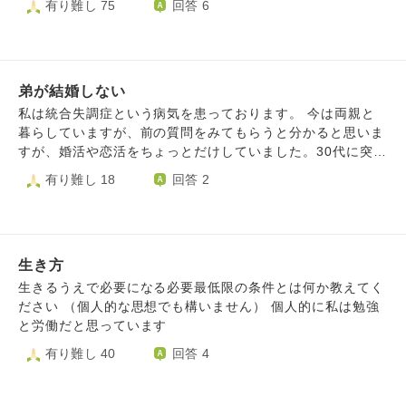
有り難し 75
回答 6
夫との二人暮らしにもとっくの昔に限界を迎えております。
最近大切な友人も失ってしまい、私の周りにはもう誰もおり
ません。 自ら命を絶った人間は亡くなった後もあの世で更
に苦しむことになる、という話をしばしば耳にしますが、そ
弟が結婚しない
れは本当なのでしょうか？ できることなら魂ごとすべて消
滅したいのですが、それもやはり不可能でしょうか？ 自尽
私は統合失調症という病気を患っております。 今は両親と
した後も苦しまずに済む方法がございましたら、どうかご教
暮らしていますが、前の質問をみてもらうと分かると思いま
授をよろしくお願い申し上げます。
すが、婚活や恋活をちょっとだけしていました。30代に突入
し、思ったのはこんなのは意味ないということ。精神障害で
有り難し 18
回答 2
子供は産むべきではないということ。弟に子供が出来る、弟
が結婚するとは限らないことです。甥や姪に学費を出してあ
げるのが夢でした。しかし、弟は結婚しないまま時が過ぎて
いきます。弟は色々な所に旅行に行ったり、友達や会社の仲
生き方
間とフットサルのマネージャーや野球観戦をしています。春
頃に自転車で通勤中に事故にあい危ない状況でしたが、奇跡
生きるうえで必要になる必要最低限の条件とは何か教えてく
的に回復していまではジョギングを楽しんで居ます。それは
ださい （個人的な思想でも構いません） 個人的に私は勉強
良いことなんですが、弟にお金大丈夫？と聞いたら会社が出
と労働だと思っています
してくれるから。 大丈夫と言われました。弟に子供が出来
有り難し 40
回答 4
たら大学のお金出したい言ったら自分で使ったほうが良い
よ。と言われました。私は大学や専門学校にいけなくて、１
人で勉強しながら居酒屋で働いていた事もあり、受かっても