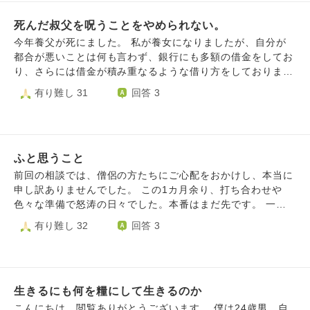
入学できない苦痛を味わいました。そういう苦痛を弟の子供
にはさせたくないのです。高卒で就活したりするのは大変だ
死んだ叔父を呪うことをやめられない。
ということ。自分は子供できないだろうということ。弟には
今年養父が死にました。 私が養女になりましたが、自分が
分かって欲しいです。だから結婚して子供作れとは言えない
都合が悪いことは何も言わず、銀行にも多額の借金をしてお
ですが、このままだと絶家になってしまいます。私たち一族
り、さらには借金が積み重なるような借り方をしておりまし
は子供を諦めたほうが良いのか。お金は自分に使ったほうが
た。人間関係もぐちゃぐちゃで、養父が離婚した前妻の事ま
有り難し 31
回答 3
良いのでしょうか？
で処理させられました。 私は、必至になって会社関係の実
務や法務、そして家や土地の売却の手筈までしました。養父
の関わった場所は、本当に荒んでおり、ゴミ屋敷です。売却
にもあり得ない時間と労力が必要です。 養父が遺した犬た
ふと思うこと
ちもおり、毎日の彼らの通院も色々と悩みの種です。
元々、うちには介護が必要な家族がおり、そちらで手一杯で
前回の相談では、僧侶の方たちにご心配をおかけし、本当に
す。 私は結婚しており、優しい主人にこれ以上迷惑をかけ
申し訳ありませんでした。 この1カ月余り、打ち合わせや
られない、と、離婚を切り出したこともありますが、主人
色々な準備で怒涛の日々でした。本番はまだ先です。 一番
は、そんなことはあり得ない、2人で乗り越えよう、と言っ
の山場となる講演が上手く進んでいるので、幸い前回の相談
有り難し 32
回答 3
てくれました。 私は、いい加減で外面のいい養父が許せま
のような悪い精神状態ではなく、元気です。 今日は朝から
せん。入院費用でさえ払えなかったのに特別室に入り、高額
夕方までバタバタでしたが、いまちょっと落ち着いて自分を
な薬も飲まずに全て廃棄することになり、家族にも嘘ばかり
客観的に見たときに、何をこんなに頑張ってるんだろうと思
ついて真実を伝えず、あとは身内にそれまで丸投げした養父
います。 だからやめたいわけじゃないんですが、もう十分
を、地獄の果てまで追いかけて、もっと苦しめたいと考えて
生きるにも何を糧にして生きるのか
頑張ってきた自負はありますし、これから先、自分の命を削
しまいます。挙げ句の果てには、自分がこんなに頑張ってい
るような生き方をするモチベーションがないです。 こんな
こんにちは、閲覧ありがとうございます。 僕は24歳男、自