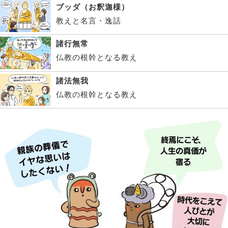
ブッダ（お釈迦様）
教えと名言・逸話
諸行無常
仏教の根幹となる教え
諸法無我
仏教の根幹となる教え