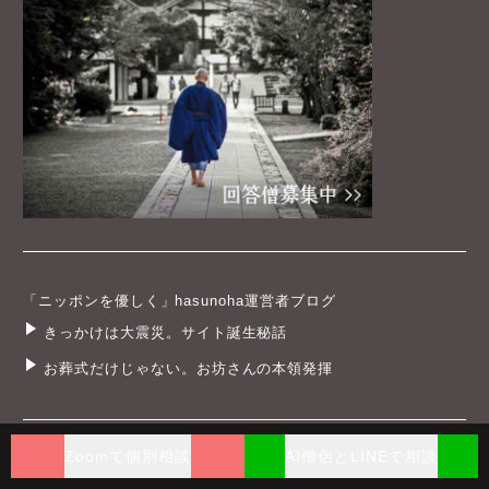
「ニッポンを優しく」hasunoha運営者ブログ
きっかけは大震災。サイト誕生秘話
お葬式だけじゃない。お坊さんの本領発揮
Zoomで個別相談
AI僧侶とLINEで相談
hasunohaとは