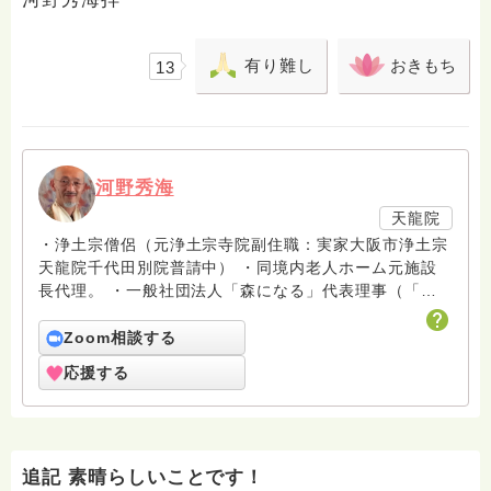
有り難し
おきもち
13
河野秀海
天龍院
・浄土宗僧侶（元浄土宗寺院副住職：実家大阪市浄土宗
天龍院千代田別院普請中） ・同境内老人ホーム元施設
長代理。 ・一般社団法人「森になる」代表理事（「森
になる」で検索） ・日本トランスパーソナル学会
理事 ・印度中央政府科学技術省公認ヨーガ療術師（ｳﾞｨ
Zoom相談する
ｳﾞｪｰｶｰﾅﾝﾀﾞ･ﾖｰｶﾞ研究財団認定） ・日本ヨーガ療法学
応援する
会認定ヨーガ教師 ・プラーナ整体療術師
追記 素晴らしいことです！