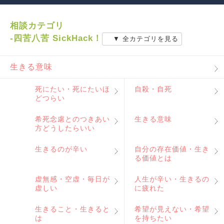
相談カテゴリ
-四苦八苦 SickHack！
▼ 全カテゴリを見る
生きる意味
死にたい・死にたいほ
自殺・自死
どつらい
希死念慮とのつきあい
生きる意味
方どうしたらいい
生きるのが辛い
自分の存在価値・生き
る価値とは
虚無感・空虚・毎日が
人生が辛い・生きるの
虚しい
に疲れた
生きること・生きると
希望が見えない・希望
は
を持ちたい