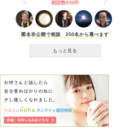
相談数939件
やトラブルを起こしています。本人は自営業の実家に雇用し
てもらい、あまり収入はないようです。 本人を昔から知る
人は、普通ではないと言います。話では、クレーマーでもあ
るようです。病気があるのは一目瞭然で、体毛がなく鬘を被
っています。去年から、問題の人物も、一人の道場生（男
性）の家に何泊もしているの目撃されています。 隊 一番い
匿名非公開で相談 250名から選べます
いのは、破門だと思うのです。道場としては実害があるにも
かかわらずに対策もなく、被害者側に気にするなという言う
もっと見る
のみで、昭和的な対応に疑問を感じています。 私は被害者
ではなく（以前より警戒していたため、接触しないようにし
ていました）、師範の先生に対策をお願いしても、放って置
くしかないとの返答です。ハラスメントやコンプライアンス
が叫ばれている昨今、なぜ昭和的な対応なのでしょう？道場
としてのケジメはつけないのか、自分の今後についても迷っ
ています。このまま問題の人物を中心として回す事は我慢な
りません。 私も、隣接する市の道場へ移籍することも考え
始めました。しかし、今の道場も気持ちが沈んでいた時に稽
古することで救われた経緯もありましたし、昇段もさせても
らえました。大会で個人演武の機会を頂きましたので、簡単
に変えていいものかと迷いがあります。