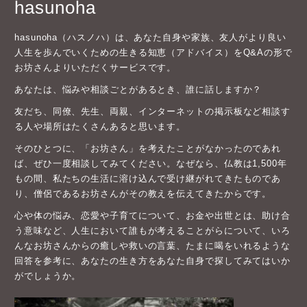
hasunoha
hasunoha（ハスノハ）は、あなた自身や家族、友人がより良い
人生を歩んでいくための生きる知恵（アドバイス）をQ&Aの形で
お坊さんよりいただくサービスです。
あなたは、悩みや相談ごとがあるとき、誰に話しますか？
友だち、同僚、先生、両親、インターネットの掲示板など相談す
る人や場所はたくさんあると思います。
そのひとつに、「お坊さん」を考えたことがなかったのであれ
ば、ぜひ一度相談してみてください。なぜなら、仏教は1,500年
もの間、私たちの生活に溶け込んで受け継がれてきたものであ
り、僧侶であるお坊さんがその教えを伝えてきたからです。
心や体の悩み、恋愛や子育てについて、お金や出世とは、助け合
う意味など、人生において誰もが考えることがらについて、いろ
んなお坊さんからの癒しや救いの言葉、たまに喝をいれるような
回答を参考に、あなたの生き方をあなた自身で探してみてはいか
がでしょうか。