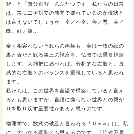
智」と「無分別智」のふたつです。私たちの日常
は、常に二項対立の狭間で揺れているのが現状と
は言えないでしょうか。幸／不幸、善／悪、美／
醜、好／嫌…
全く相容れないそれらの両極も、実は一枚の紙の
裏と表だと観る第三の視座を、仏教では重要視致
します。大雑把に述べれば、分析的な左脳と、直
感的な右脳とのバランスを重視していると思われ
ます。
私たちは、この世界を言語で構築していると言え
るとも思いますが、言語に拠らない世界との繋が
りを取り戻す重要性があると思うのです。
物理学で、数式の破綻と言われる「０＝∞」は、私
には大いなる調和とも思えるのです。「絶対矛盾