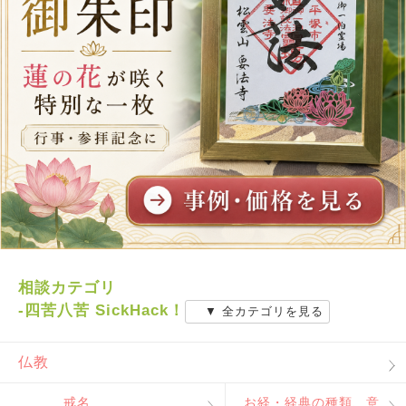
相談カテゴリ
-四苦八苦 SickHack！
▼ 全カテゴリを見る
仏教
戒名
お経・経典の種類、意