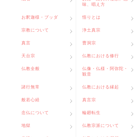
味、唱え方
お釈迦様・ブッダ
悟りとは
宗教について
浄土真宗
真言
曹洞宗
天台宗
仏教における修行
仏教全般
仏像・仏様・阿弥陀・
観音
諸行無常
仏教における縁起
般若心経
真言宗
念仏について
輪廻転生
地獄
仏教宗派について