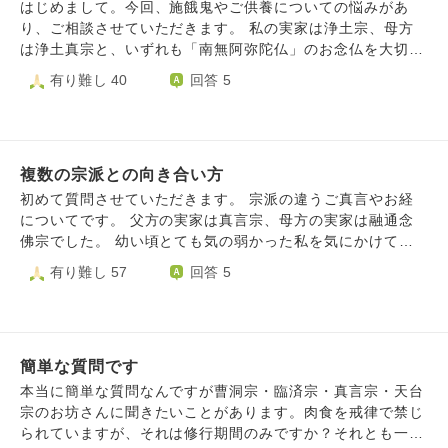
​はじめまして。今回、施餓鬼やご供養についての悩みがあ
り、ご相談させていただきます。 ​私の実家は浄土宗、母方
は浄土真宗と、いずれも「南無阿弥陀仏」のお念仏を大切に
する家庭で育ちました。現在は実家を離れ、一人暮らしをし
有り難し 40
回答 5
ております。 ​数年前、御朱印を集めるのをきっかけに通い
始めたお寺さまがあり、そこで護摩やご祈願、さらにはご供
養をお願いするようになりました。当初は深く気に留めてい
なかったのですが、次第に他のお寺さまへも参詣やお願いを
複数の宗派との向き合い方
するようになり、また自分自身で家系図を作るようになって
からは、ご先祖様や命への意識がより強くなっていきまし
初めて質問させていただきます。 宗派の違うご真言やお経
た。 ​しかし近年になり、「自分のしてきたことは、本当に
についてです。 父方の実家は真言宗、母方の実家は融通念
正しかったのだろうか」と頭を悩ませるようになりました。
佛宗でした。 幼い頃とても気の弱かった私を気にかけてく
本来であれば「南無阿弥陀仏」とお念仏を称えて生きていく
れた父方の祖父に、毎朝七回、「おんかかかびさんまえいそ
有り難し 57
回答 5
べきだったのではないか、自分のエゴ（自力や欲）が肥大化
わか」と唱えて小さな仏様に手を合わせるように教えてもら
して他のお寺さまや仏さまに手を合わせてしまったのではな
いました。 母方の実家では、法事の度にご住職さんから般
いか、という思いが拭えません。 ​「これは自分のエゴなの
若心経が書かれた紙が配られ、みんなで読経するという環境
ではないか」「他のお寺さまや仏さまに手を合わせることは
で育ちました。 当たり前のように二つの違う宗派それぞれ
正しかったのか」という葛藤の中で、自分を責めて苦しくな
簡単な質問です
に親しみを持ち、何の違和感も抱いたことがありません。
っております。 ​お坊さま方より、この心のありようについ
それなのに、結婚後に夫の実家の法事で初めて南妙法蓮華経
本当に簡単な質問なんですが曹洞宗・臨済宗・真言宗・天台
てご示教をいただけますと幸いです。どうぞよろしくお願い
と聞いたときは、大げさかもしれませんがカルチャーショッ
宗のお坊さんに聞きたいことがあります。肉食を戒律で禁じ
いたします。
クのようなものを受けました。夫の実家は日蓮宗です。 違
られていますが、それは修行期間のみですか？それとも一生