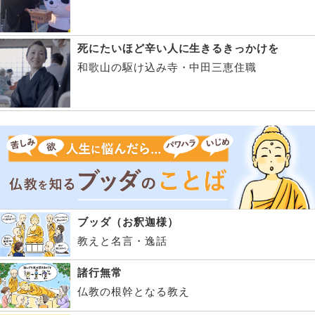
死にたいほど辛い人に生きるきっかけを
和歌山の駆け込み寺・中田三恵住職
ブッダ（お釈迦様）
教えと名言・逸話
諸行無常
仏教の根幹となる教え