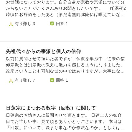
えもザックリと把握してはいるのですが、民間信仰の篤い弘
に興味を持ちました。 ただ、大人になるまでは母が監視し
お世話になっております。自分自身が宗教や宗派について分
法大師が良いかと思えば、地元に寺が多くあり、雰囲気が良
ていた為遠くて動けず、家を追い出されてから自由に信仰で
からないことがたくさんありお聞きしたいです。 ⑴深夜2
い天台が良さそうと思ったり、教学は東密の方が一枚上らし
きるようになったので、この機会に僕が本当に信仰できる仏
時頃にお辞儀をしたあと（まだ南無阿弥陀仏は唱えていな
いし、智山より高野の方が規模が大きくて格式がありそうだ
教の宗派を見つけたいと考えています。 そこで質問です。 1
い）丑三つ時に唱えていいのか分からず2:30以降に再開しま
有り難し 3
回答 1
し、でも宮坂宥洪先生にお会いした時智山でも南無阿弥陀仏
.色々な宗派の講座を受講したいと考えてるのですがそれは
した。（家族が起きてきたので洗面所に移動）以前、いつで
で即身成仏できると断言して頂いたし、なまじ知識があるの
良くない事なのでしょうか？ 2.キリスト教の洗礼を7歳の時
もどこでも唱えることができるとこちらのサイトで教えてい
で目移りしてしまいます。何人ものお坊さんに相談しまし
に受けてしまったのですが、本気で仏教を信仰したいと思っ
ただきましたが、この場合も時間や場所関係ないでしょう
た。西山義は聖道門も否定しないからまずは自分の宗派でや
ています。 そんな方でも仏教の神様方は歓迎してくださる
か？再開するまでに30分以上開けてしまいましたが、バチあ
ってみよう、拘ることはない、広く視野を持って色々学ぶと
のでしょうか？ 3.もし宗派が決まった場合は仏壇とか設置し
先祖代々からの宗派と個人の信仰
たりなことをしてしまったでしょうか？ ⑵私実家の宗
いい、教えは向こうから転がってくる。自分から求めること
た方が良いのでしょうか？（独身で1R6畳の木造アパートに
派、旦那実家の宗派が分からないのですが、異なる場合はど
以前に質問させて頂いた者ですが、仏教を学ぶ中、従来の信
はない等々貴重なお話を頂きましたが、なかなか散心してし
住んでます 一人暮らしの為故人はいません） 回答よろし
ちらを信仰したらよいでしょうか？信仰は自由とは言います
仰宗派とは別宗派の教えに魅力を感じるようになりました。
まって納得できない、落とし所が見つかりません。 僧侶に
くお願いします
が何かお手続きなど必要なのでしょうか？ LINE電話の通
改宗ということも可能な世の中ではありますが、大事になる
なるならないを置いておいても、考え方と修行の雰囲気がい
話をかけた側に音楽が鳴るシステムで般若心経を設定してい
ことは重々承知であり、現段階では実行せずにと思うので
有り難し 7
回答 1
い天台か、教学的に一番しっくりくる智山か、いっそ格式が
る方がいるのですが、尋ねたいことがあり般若心経が聞こえ
す。そんな中、自分自身その別宗派が重んじている教えに心
高くてと寺院数、信徒数が多い高野山にするのか、依然決ま
る状態をしばらくしました。般若心経は宗派によっては唱え
を打たれた訳なのですが、現在の宗派に属しながらも個人と
りません。長文失礼しました。
ないと知ってはいたのですが、私や旦那の実家がその宗派だ
して別宗派の教えにあやかると言うのは善として捉えても良
った場合、私は仏様に見放されてしまうのでしょうか？ 旦
いのでしょうか？勿論ご先祖様の供養について無礼なく従来
那の実家は分かりませんが、私自身はお恥ずかしながら熱心
日蓮宗にまつわる数字（回数）に関して
通りで供養に努めて参りますが。また改宗についてもし何か
な信仰はできておりません。（なんと伝えていいか分から
アドバイスが頂けるとしたならば有難いです。よろしくお願
日蓮宗のお坊さんに質問させて頂きます。 日蓮上人の御命
ず、適切な言葉ではなかったら申し訳ございません。）
いします。
日でお忙しい中、見て頂きありがとうございます。 本日は
（なんとか、ストリートビューを使って私の実家のお墓の文
「回数」について、決まり事なのか作法なのか、もしくは気