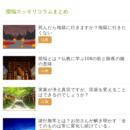
煩悩スッキリコラムまとめ
死んだら地獄に行きますか？地獄に行きた
くない
仏教
煩悩とは？仏教に学ぶ108の欲と除夜の鐘
の意味
仏教
実家が浄土真宗ですが、宗派を変えること
はできるのでしょうか？
仏教
諸行無常とは？お坊さんが解き明かす「全
てのものは常に変化し続けている」