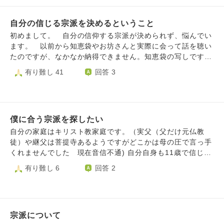
て拝んだり、浄土宗の信者が念仏を唱えて拝んだりすること
に対して、他宗派の僧侶の皆さんはどのように思いますか？
自分の信じる宗派を決めるということ
私は真言宗の信者ですが、他宗派のお寺や他宗派で開眼され
た仏像も金剛合掌をして真言を唱えていましたが、後からな
初めまして。 自分の信仰する宗派が決められず、悩んでい
んだか気になり始めました。
ます。 以前から知恵袋やお坊さんと実際に会って話を聴い
たのですが、なかなか納得できません。知恵袋の写しですが
ご指南頂けたら幸いです。 私は信州住みの高校生で、家
有り難し 41
回答 3
の宗派は浄土宗西山派(亡き祖父が山寺の住職だった)で母方
は智山派です。家の近くには天台寺がありたまにお参りしま
す。自分は善光寺信徒会に入っており、密教と浄土教両方に
興味関心があり、一密成仏、弥陀即大日、秘密念仏等が面白
僕に合う宗派を探したい
いと感じています。空海様、良忍様、明恵様、覚鑁様、道範
様、木食弾誓様、弁栄様などを尊敬、教えを学びたいと思っ
自分の家庭はキリスト教家庭です。（実父（父だけ元仏教
ています。 実は以前大正大学への進学計画がありました。
徒）や継父は菩提寺あるようですがどこかは母の圧で言っ手
近所の天台寺に弟子入りするか、母方の智山寺へお願いし
くれませんでした 現在音信不通) 自分自身も11歳で信じて
て、お得度、宗門師弟推薦を頂くこともできましたが、この
いましたが、うちの家庭が信じやすい家庭だからって牧師達
有り難し 6
回答 2
度は見送りました。結局、•興味があるだけでは食べていけ
がやりたい放題にめちゃくちゃな制限や指導（学校関係など
ない •自坊がない、あてもない •自分の覚悟ができていな
にも口出し）をしてきたり、周りと違う事をしなければなら
い この三つで大正行き自体無くしてしまいました。 正直
ない事が嫌になり、だんだんとストレスが溜まって11歳の時
日和ってます。 こんなことで全部振り出しになりまし
にキリスト教信仰しなくなりました。 その後、テレビで見
た。 興味のあるジャンルはかなり絞れていて、各宗派の教
宗派について
たアニメの「一休さん」や京都奈良の修学旅行を通して仏教