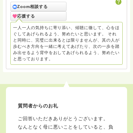
法事に励みたいと思います。 最初法学部部にで学
び、4年間ほど公務員をしていました。（税務署勤務）
Zoom相談する
その当時の学びと経験を終活相談に活かしたいと思いま
応援する
す
昭和63年5月に住職となってから、30年が過ぎてしまい
一人一人の気持ちに寄り添い、傾聴に徹して、心をほ
ました。仏教学・禅学もそこそこ真面目に学んだつもり
ぐしてあげられるよう、努めたいと思います。 それ
ですが、宗教学・宗教民俗学に力を入れて学びました。
と同時に、完璧に出来るとは限りませんが、其の人が
そういう分野については丁寧な回答が出来るかも。
歩むべき方向を一緒に考えてあげたり、次の一歩を踏
み出せるよう背中をおしてあげられるよう、努めたい
と思っております。
質問者からのお礼
ご回答いただきありがとうございます。
なんとなく母に悪いことをしていると、負