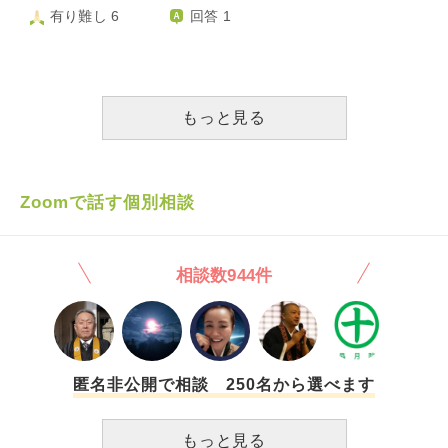
字でも見れないかと思い調べたのですができませんでした。
にしなくてよいものかお聞きしたく思います。 様々な場で
有り難し 6
回答 1
その際私の不注意で画面をタップする際にいろんな方のお墓
「3」が出てくるように思います。 1)方便品第二の十如是を
に手があたってしまったかもしれません。ご先祖様などに怒
3回唱える 2)第二や第十六、唱題が始まってしばらくする
られてしまいますか？） ⑶初詣などで神社やお寺に行っ
と、3回お鈴を鳴らす また、 3)焼香は3回かと思っていまし
ていたのですが宗教宗派関係なく行っても大丈夫なのでしょ
たが、葬儀会社の人に1回でお願いしますと言われたことが
うか？御守りをお寺に返納したことがある（無料でもいいの
ある（たまたま参列者が多かったから？） 4)お線香を2本あ
もっと見る
かと思い費用をいれなかったことがあり、当時のお寺に最近
げていたら、それならもう1本あげて3本に。（と言われたこ
電話にて謝罪しました）のですが、お焚き上げをせず御守り
とがある。） など、です。 その他、信徒であるなら心得て
やおみくじを捨ててしまったこともあるかと思います。本当
おいたほうが良い回数や数字にまつわることもございました
にごめんなさい。 たくさんお聞きしてしまったこと、無知
ら、教えてください。 よろしくお願いします。
Zoomで話す個別相談
であること、申し訳ございません。 教えていただけると幸
いです。
相談数944件
匿名非公開で相談 250名から選べます
もっと見る