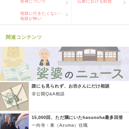
坐禅について
仏教における瞑想
地獄に行きたくない・
地獄が怖い
関連コンテンツ
誰にも見られず、お坊さんにだけ相談
非公開Q&A相談
15,000回、ただ隣にいたhasunoha最多回答
一向寺・東（Azuma）住職