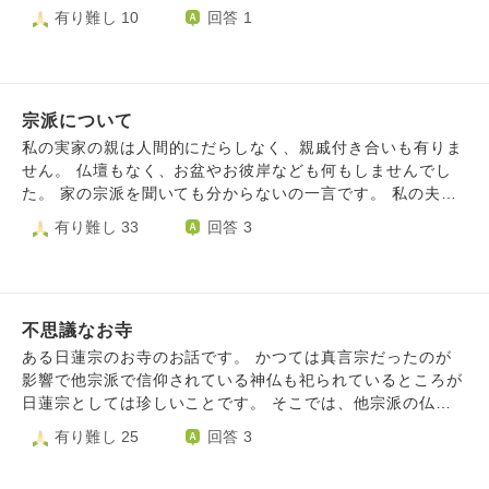
和感や嫌悪感ではなく、何というか、そこはかとない淋しさ
ずーと続くものですか？
有り難し 10
回答 1
を感じてしまいます。 日蓮宗のことをよく知れば解消する
かもしれないと調べてみると、法華経を絶対とし、他の宗派
に厳しかったと知り、よけいに淋しさは増し、加えて不安も
大きくなりました。 私は今でも空海さんの本を読むのが好
きですし、般若心経やお地蔵さまのご真言に心が安らぎま
宗派について
す。 反面、これら他宗派のお経やご真言を心の中でも唱え
私の実家の親は人間的にだらしなく、親戚付き合いも有りま
ることは罰当たりな気もしています。 将来は、ひとりぼっ
せん。 仏壇もなく、お盆やお彼岸なども何もしませんでし
ちは嫌なので夫と同じお墓に入りたいです。 慣れ親しんだ
た。 家の宗派を聞いても分からないの一言です。 私の夫の
お経とご真言も大切にしたい、でも将来は別の宗派のお世話
両親は、特殊な宗教を信仰しており、私も夫もその宗教を信
有り難し 33
回答 3
になりたい⋯こんな私は将来成仏できますか？ 他宗派のお
仰したくない考えです。夫も以前の宗派が分からない状態で
経とご真言に心を寄せることはやはり失礼なことですか？
す。 私が色んな宗派の本を読み、開祖の方々の教えなど勉
中途半端な自分にもんもんと悩んでいます。
強しまして、とても感銘を受け尊敬したのは弘法大師と興教
大師のお二人でした。ですので、自分達は真言宗を信仰した
不思議なお寺
いのですが、勝手に信仰しても大丈夫でしょうか？真言宗の
お寺に相談に行った方が良いでしょうか？ また、お寺で空
ある日蓮宗のお寺のお話です。 かつては真言宗だったのが
海様や覚鑁様の勉強会など行っている所など有りますでしょ
影響で他宗派で信仰されている神仏も祀られているところが
うか？ 個人的には真言宗のお坊さんの勉強などもしたいと
日蓮宗としては珍しいことです。 そこでは、他宗派の仏具
思っております。 どうぞ宜しくお願いいたします。
や他宗派で信仰されている仏像、他宗派の位牌の開眼供養も
有り難し 25
回答 3
引き受けて下さいます。 例えば、法華経による木剣加持で
開眼された不動明王像を密教の信者が般若心経や真言を唱え