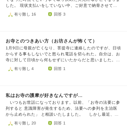
した。 現状支払いをしていない中、ご好意で納骨させてい
ただき、感謝に堪えぬ思いだったのを憶えています。 一回
有り難し 16
回答 3
忌までは知っていたものの、永代供養が実際どのような物な
のか(何をしていただけて何をしないといけないのか)、毎年
どのような法要がどの時期にあるかが分からず、教えてくれ
る人も周りにおらず、何も知らないので教えてくだるようお
お寺とのつきあい方（お坊さんが怖くて）
願いをし、定期的にお寺にも母に会いに行かなければと思っ
てはいたものの、あまりに悲しく受け入れがたく、会いに行
1月9日に母親が亡くなり、菩提寺に連絡したのですが、日頃
けず、特に法要を行う事も無く気がつけば数年がたっていま
からする事もしないでと怒られ電話を切られた。自分は、お
した。 結果、永代供養願いしていたお寺様に何年も連絡が
寺に対して日頃から何もせずにいたからだと思いました。そ
無く、お骨の面会にも来ない、これではうちを好きに利用し
して、叔父とお願いに行ったのでが住職に、物凄い勢いで怒
有り難し 4
回答 1
ているとしか思えないとお叱りを受けてしまいました。 そ
鳴り付けられ断れた。お寺を紹介され、お願いに行き事情を
れを言わせてしまった自分に非があることは分かっており、
話したら承諾して貰い、無事、通夜葬儀を終える事が出来ま
深く反省すべきではあるのですが、教えてくださいねと伝え
した。感謝しています。そのお寺に遺骨を預かって貰ってい
たはずの法要の内容やタイミングはお伝えいただけず、二年
ましたが、ご住職から、菩提寺に預かって貰うようお願いし
間はそちらに年始の挨拶に行っていたんだからその時に聞け
私はお寺の護摩が好きなんですが…
たらと提案され、お願いに行き何とか預かって貰う事が出来
ばよかったんだと言われても、アポをとって来られる訳では
ました。母は、元気な時はお寺に対して色々とやっていたと
いつもお世話になっております。以前、「お寺の法要に参
無いため、不在の可能性もあり(一人なので確率は高い)、ポ
思います。それなのに、通夜葬儀にも来て貰えない事がある
列すると 意識障害が発生するため、法要への参列を主治医
ストにお寺様の挨拶品が投函されていて来られたんだなと気
のですか。母親は、可愛いそうです。考えられません。49日
から止められた」 と相談いたしました。 しかし最近、そ
づく状態。 電話で聞くのはおかしなタイミングだったら迷
法要、納骨も行う予定ですが、葬儀に来ていないお寺を呼ぶ
れがよくなってきました。幻聴も聞こえず、 意識も飛ば
有り難し 20
回答 1
惑ではと何かとハードルが高く、なんとか電話すると迷惑そ
よう言われ、結局3人になります。 とにかく、こちらの意
ず、声のコントロールもできるようになりました。 なの