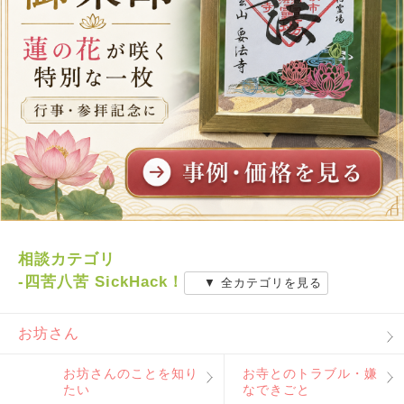
相談カテゴリ
-四苦八苦 SickHack！
▼ 全カテゴリを見る
お坊さん
お坊さんのことを知り
お寺とのトラブル・嫌
たい
なできごと