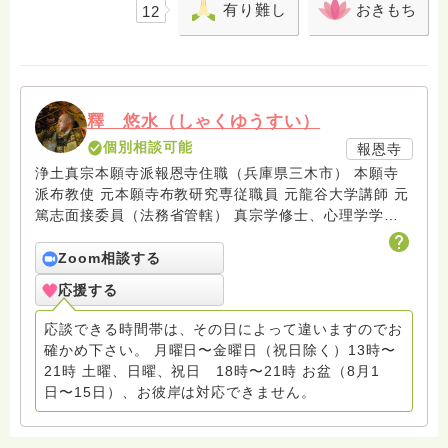
有り難し
おきもち
12
釋 悠水（しゃくゆうすい）
個別相談可能
報恩寺
浄土真宗本願寺派報恩寺住職（兵庫県三木市） 本願寺
派布教使 元本願寺布教研究専従職員 元龍谷大学講師 元
篤志面接委員（法務省管轄） 真宗学修士、心理学学士
Fmみっきい（地元ラジオ局）出演中 趣味：サックス ２
０１９年末頃から回答しています
Zoom相談する
応援する
応談できる時間帯は、その日によって違いますのでお
確かめ下さい。 月曜日〜金曜日（祝日除く）13時〜
21時 土曜、日曜、祝日 18時〜21時 お盆（8月1
日〜15日）、お彼岸は対応できません。