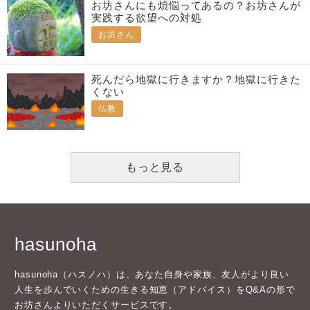
お坊さんにも煩悩ってあるの？お坊さんが
実践する欲望への対処
お坊さん
死んだら地獄に行きますか？地獄に行きた
くない
仏教
もっと見る
hasunoha
hasunoha（ハスノハ）は、あなた自身や家族、友人がより良い
人生を歩んでいくための生きる知恵（アドバイス）をQ&Aの形で
お坊さんよりいただくサービスです。