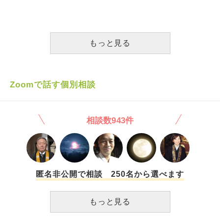
れません。でも、最後のおじいちゃんとのお別れが台無しに
者 ・堂内がガラガラに空いているのに、わざわざ距離を詰
されたようですごく悲しかったです。 このような方が住職
めて向かい 合わせや隣に座ってくる者 ・後をつけてくる者
でいいのでしょうか？ また、法要の際に住職さんが派手な
・声を掛けてくる者 ・ナンパをする者 このような、恐ろし
お色の服を着ていいのか。法要ごとに服を変える決まりがあ
い淫魔のような男たちに遭遇してきました。 一人や二人で
もっと見る
るのか。気になったので教えて頂きたいです。
はありません。 目撃者になったこともあります。そのと
きは無知だったので、 被害女性を助けられませんでした。
最後は、私自身が実際に最近被害に遭いました。しかし、
地元警察の生活安全課様が懸命に対応してくれ、難を逃れる
Zoomで話す個別相談
ことが でき、感謝しています。 私は、戦うことを決めま
した。お寺で少しでもそのような 動きをする者がいれば、1
10番をしてお巡りさんに怒って もらいます。お巡りさんは
相談数943件
プロなので、加害者は言う事をきく ほかありません。 今
回対応してくださった刑事さんも、私がこの話を告げると、
「なるほど。何かに縋りたい方が行く場所ですから、そうい
う事も ありえるかもしれませんね」 とおっしゃっていまし
た。 世間一般では、 「若い人がお寺に行くのは、大きな
悩みがあり、弱っていて、 自分に自信がないから」 と認識
匿名非公開で相談 250名から選べます
されています。事実そうです。それに乗じて、邪な 男たち
が活動するのです。 「私なんか、ナンパされる器量じゃ
もっと見る
ない」 「お寺に悪い人は来ない」 「私なんか、誰も友達に
なってくれない」 そう考える彼女たちに、まず挨拶から近