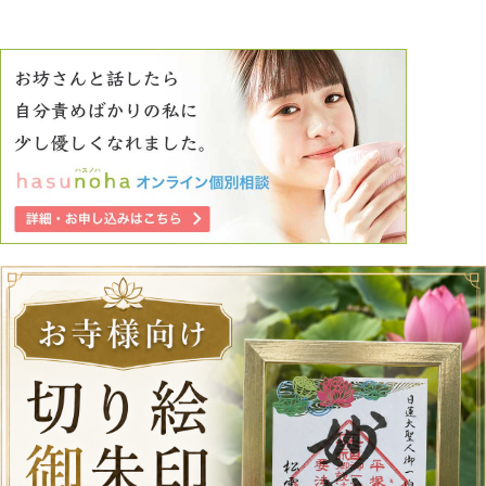
づき、若いのに偉いね、 とおだて、世間話をして懐柔しま
す。彼女たちは、 「こんな私でも、友達になってくれる人
がいる」 と油断します。男は、そこで、 「今度ゆっくり話
そう」 と言って個人情報を聞き出し、連れ出し、加害に及
ぶのです。 先程、全日本仏教会様に意見しました。こう
いう事が起きている ので、お寺に対策を、信徒に注意喚起
をしてくださいと投書しました。 私は、どうしても許せ
ません。お坊様方にも、何某か活動して いただきたいで
す。 先生方は、どうお考えでしょうか？