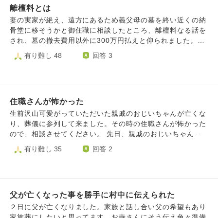
え、この分野の勉強をする」と決めています。 しかし、
離檀料とは
にビジネスしないか、と持ちかけられ前向きに検討していま
家に籠るのは嫌です。デイケアのない日はお寺の お護摩に
したが、途中からの『ん？』と気になる言動が出て来てこれ
妻の実家が絶え、遠方にあるため義父母の墓を終い近くの納
参列したいのですが…前置きが長くなりましたが 本題で
は怪しいかな？といつしか思う様になりました。そんなある
骨堂に移そうかと御住職に相談したところ、離檀料なる話を
す。 お護摩は、一応修行の分類に入ると認識していま
日決定的な出来事 （その方から中古車を買ったのですが、
され、墓の撤去費用以外に300万円払えと仰られました。思
す。 そんなお護摩に、お気軽に行ってしまっていいのでし
納車して直ぐ故障車だと判明）が起こりました、本人に故障
い悩み、弁護士に相談したところ、法律的に離檀料など1円
有り難し 48
回答 3
ょうか？ このお寺は、お札を申し込まなければ実質無料で
車だった事を告げたら態度が一変して逆ギレされました。そ
も必要ないと言われました。しかし、私の気持ちとして今ま
参列できます。 お護摩に参列しているときは、私にとっ
れから執拗にメール等で強い語気で脅しみたいな事言ってく
での感謝として、50万円を持ち、御住職にその旨を話したと
て最も心地よい 時間なのですが…私は気軽すぎますか？
る様にな りました。こちらはもう怖くてとにかく平謝りし
ころ烈火の如くお怒りになられ（それは法律の話、私は宗教
て縁を切りたいと思うばかりでした。それからは何も言って
の話をしているのだ）と仰られました。もちろん、50万円も
来ませんが。 その方は昔にカタギになり、仏門に入り今は
住職さんが怖かった
撥ね付けられました。お金のことより離檀料がわかりませ
阿闍梨までなった方でしたから、こちらも心底改心したのだ
ん。離檀料とは存在するのですか？教えてください。よろし
生前沢山可愛がっていただいた親戚のおじいちゃんが亡くな
と安心してたのが間違いでした。きっとしっかり改心されて
くお願いします。
り、葬儀に参列して来ました。その時の住職さんが怖かった
る方はいっぱいおられると思うのですが、今回は我々も裏切
ので、相談させてください。 先日、親戚のおじいちゃんが
られた気持ちでショックになりました。私も心に隙があった
亡くなったと連絡が入り、ショックでした。 お葬式の時に
有り難し 35
回答 2
のだと猛省しております。ここで質問なのですが、僧侶の世
きちんとお別れしよう。と思い、お寺に向かいました。 お
界では今回の様な事（脅し等）が公になったらどうなるので
寺に付き、葬儀が始まりました。住職さんは真っ赤な服を着
しょうか？ 因みに真言宗です。
てだるそうに部屋に入ってきました。服が真っ赤だった事も
驚きですが、あまりにもだるそうでしたので、「お疲れなの
父が亡くなった事を勝手に村中に伝えられた
かな…？」と思いました。 住職さんは部屋に入り、遺族や
参列者にお辞儀もお話もなく、一直線でお焼香台へ行き、お
２日に父が亡くなりました。家族と話し合い父の希望もあり
焼香をし、そのまま葬儀が始まってしまいました。普段お世
家族葬にしたいと思ってます。お寺さんにそう伝え色々準備