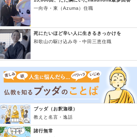
一向寺・東（Azuma）住職
死にたいほど辛い人に生きるきっかけを
和歌山の駆け込み寺・中田三恵住職
ブッダ（お釈迦様）
教えと名言・逸話
諸行無常