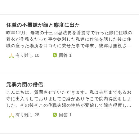
うにされていると感じた、といった経緯もあるので、少々モ
見・思い・考えも聞いて貰えず一方的です。毎日、法要・納
で、また、コロナが明けてから5年ぶりに、足繁く 参拝しお
ヤモヤもしてしまうのです。 それでも可能であれば関係を
骨の事を考えると憂鬱で眠れません。辛いです。 また、預
護摩に参列していた祈願寺に行くことにしました。 お坊
修復したい気持ちと、もともと電話をしたのは永代供養のお
かって貰っているので、お参り行く時に必ずお布施（1000
様方は5年の歳月が流れたにも関わらず私を覚えていて くだ
金が少し危ういかもしれない、もしかしたらご好意を踏みに
円）を持って行きます。通夜葬儀に来て頂いたお寺に、いく
住職の不機嫌が顔と態度に出た
さり、「あれ、久しぶり～！」と話しかけてくださいまし
じるかもしれないお詫びの報告のためだったのですが、うち
らお布施をしたのか聞かれました。まだ、49日・納骨等の打
た。 実は私は、このお寺で一度トラブルを起こしまし
昨年12月、母親の十三回忌法要を菩提寺で行った際に住職の
はお墓のない方の骨を置いてるだけ、親族で話し合って好き
ち合わせはしてないのですが、何を言い出すか分かりませ
た。毎日参詣 する私を気にかけた修験者さんから、 「君は
着衣が作務衣だった事や参列した私達に作法を話した後に住
にしなさい、うちには関係ないとのご返答を頂きました。
ん。自分の家には、仏壇がありません。以前、実家にはあり
仕事をしていないのか」「駄目じゃないか、ちゃんと働きな
職の座った場所を口コミに乗せた事で年末、彼岸は無視され
ほぼ関係性が破綻しているのは明らかとみて、関係修復をあ
ましたが、処分してしました。月命日に来ると思いますが、
さい」 とお叱りを受けたのです。 私は当時、今よりも状
ました。 口コミは直ぐ削除し、お寺に家に来ない理由を聞
有り難し 10
回答 1
きらめ、これ以上ご迷惑をおかけしないようお骨を引き取る
葬儀等にかなり使い仏壇を購入できません。どのようにすれ
態が悪く、どこの訓練にも、病院のデイケア にすらも繋が
きに行きました。 私達の喪服が普段着に見えた。お互い様
べきか悩んでいます。
ばいいでしょうか。 このようなお寺・住職とどのようにつ
ることができず、でも退屈なのは嫌だと、毎日お寺に 行き
と言われました。 私が平常心じゃないと言い檀家付き合い
き合えばいいのか教え下さい。お願いします。
お護摩に上がっていました。 私はパニックになり、境内
は出来ない。お盆や彼岸も家に行きません。 家族は2人です
で泣き叫んでしまいました。修験者 さんは、 「俺には、リ
が仮に1人が死去しても家には行きません。と言われてから6
ケさんと同い年のせがれがいる。俺にとってリケさん とい
元暴力団の僧侶
ヶ月が立ち私の中で穏やかになれた気がしたので菩提寺の住
う存在は、娘のようなものだ。だから厳しく言ってしまっ
職に謝罪と頭を下げに行きました。 私の顔を見た瞬間、何
こんにちは。質問させていただきます。私は去年まであるお
た」 と謝罪を受けました。 今は、隔週で病院のデイケア
をしに来たのかと不機嫌な顔と態度になり口コミの事、着衣
寺に出入りしておりましてご縁がありそこで院内得度をしま
に通い、デイケアのない週に診察と カウンセリング…とい
の事、主人の事を2回繰返し言われ最後は大きな音を立てて
した。その後そこの住職夫婦の性格が変貌して院内得度した
う毎日のスケジュールです。それでも、 通いが週一回なの
ドアを閉めました。 心のモヤモヤがスッキリしません。い
私含め4名皆一斉に辞める事になりました。そしてホッとし
有り難し 28
回答 1
で、普通の人より暇人です。 またお叱りを受けたら、こ
つまでも悩んでてもと思うのですが謝罪と頭を下げに行った
ていた所にその寺院に出入りしていた元暴力団だった僧侶が
ちらをご説明しようと思うのですが。 普段は家にいると
事は住職に届いてますか？ 前を向いて歩いて行く心の持ち
私の傷ついた心を癒してくれる為に相談にのってくれたりと
き、5分程度の筋トレ、1～２時間程度の 勉強をしていま
ようを教えて頂きたいと思います。 宜しくお願いします
尽くしてくれまして私も立ち直る事が出来ました。とても朗
す。スケジュール表も作り、「この曜日はこの 部位を鍛
らかで人柄もよく家族もその方を信頼しました。その後一緒