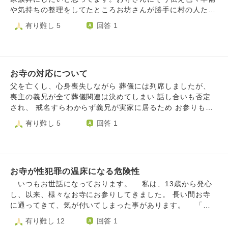
話になっているお寺では、葬儀が始まる前に住職さんから一
や気持ちの整理をしてたところお坊さんが勝手に村の人たち
言挨拶が必ずあったので驚きました。 その後、滞りなく葬
亡くなった事、家族葬にすることを伝えてしまい明日村の人
有り難し 5
回答 1
儀は進み、住職さんから「お焼香。」と一言あり、遺族の方
が数十人家に来て家族葬にすることを説明して欲しいと言わ
がお焼香台へ向かいました。コロナ禍でお焼香は遺族だけに
れました。勝手に言われたことも不満に感じてますがまだ気
絞るお寺もあると聞いていたので、私達は行っていいんだろ
持ちが整理させてないうちに家に何人も押し寄せて説明やら
うかと他の参列者の方とソワソワしていました。そしたら住
この役割は村の人がやるやら言われて母はつかれてしまって
職さんがお経を読むのをやめ、「何してるんですか？続いて
お寺の対応について
ます。家族の気持ちを尊重してもいいものですか？あとお坊
ください。」と怒ったように発言し、怖かったです。 その
さんが勝手に村の人に先に亡くなった事を伝えるのはダメじ
父を亡くし、心身喪失しながら 葬儀には列席しましたが、
後、何とかみんなお焼香を済ませ、住職さんから「これで葬
ゃないですか？ ちなみに父がなくなった次の日にもう回り
喪主の義兄が全て葬儀関連は決めてしまい 話し合いも否定
儀は終わりです」などの言葉はなく。黙って座った状態で恐
は知ってました
され、 戒名すらわからず義兄が実家に居るため お参りも確
らく葬儀が終わりました。喪主が え？ という風にキョロキ
認もできません。 せめてもとお寺に連絡して、 戒名だけで
有り難し 5
回答 1
ョロしてると、住職さんが「ご挨拶。あるならしたら。やる
も教えて下さいとお願いしましたが 喪主の意向で伝えられ
なら今やって。今しか時間ないよ。」ときつくいいました。
ません、 家族間のトラブルは対応出来ませんとの 回答があ
喪主が「孫から祖父に向けた挨拶もあるのですが…」と伝え
りました。 実の父の戒名すら教えて下さらないのは かなり
ると「は？なに？」とすごく大きな声で聞き返し、喪主の人
ショックで、 同じお仕事をされている皆様の ご意見を賜り
がもう一度伝えると「それ必要？」とバッサリ… 結局お孫
お寺が性犯罪の温床になる危険性
たくご質問させて頂きました。 宜しくお願い致します。
さんからの挨拶はなく、喪主が手短にご挨拶をして終わりま
いつもお世話になっております。 私は、13歳から発心
した。喪主がお話している時、住職さんはいそいそと片付け
し、以来、様々なお寺にお参りしてきました。 長い間お寺
をしていました。 その後、四十九日法要も続けてやったの
に通ってきて、気が付いてしまった事があります。 「性
ですが、その時の住職さんの服装もミントグリーンのすごく
的な野心を持って門を潜る男性信徒が多い」 ということで
有り難し 12
回答 1
派手なものを身に付けていました。 お疲れだったのかもし
す。 今まで参詣した全てのお寺で、 ・突然見つめてくる