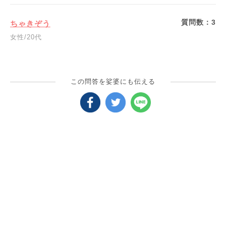
質問数：
3
ちゃきぞう
女性/20代
この問答を娑婆にも伝える