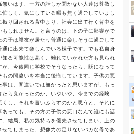
係無いはず、一方の話しか聞かない人達は尊敬し
に忙しく、気にしている暇も無く過ごしていまし
に振り回される背中より、社会に出て行く背中を
かもしれません。と言うのは、下の子に影響がで
上の子は親友が居たり普通に楽しそうに過ごして
普通に出来て楽しんでいる様子です。でも私自身
が知る可能性は高く、離れていかれた方も見られ
すが、今後同じ学校でそうなったら、既になって
そもの間違いを本当に後悔しています。子供の悪
た事は、間違いでは無かったと思いますが、もっ
けたら良かったのか、いやいや、今までの経験
悪くし、それを言いふらすのかと思うと、それに
事あっても、その方の子供の悪口なんて誰にも話
す。結局、私の気持ちを優先させてしまい、上の
させてしまった、想像力の足りないバカな母であ