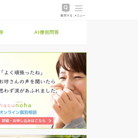
寺
AI僧侶問答