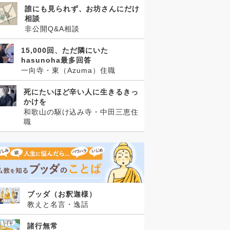
誰にも見られず、お坊さんにだけ
相談
非公開Q&A相談
15,000回、ただ隣にいた
hasunoha最多回答
一向寺・東（Azuma）住職
死にたいほど辛い人に生きるきっ
かけを
和歌山の駆け込み寺・中田三恵住
職
ブッダ（お釈迦様）
教えと名言・逸話
諸行無常