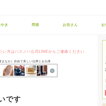
ぶやき
問答
お坊さん
お
たい方はハスノハ公式LINEからご連絡ください
屋まなか］自由で美しい位牌とお仏壇
いです