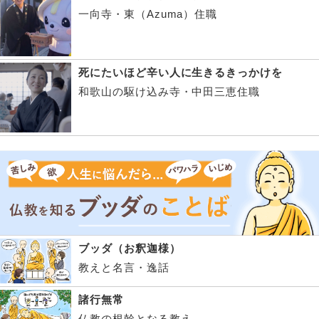
一向寺・東（Azuma）住職
死にたいほど辛い人に生きるきっかけを
和歌山の駆け込み寺・中田三恵住職
ブッダ（お釈迦様）
教えと名言・逸話
諸行無常
仏教の根幹となる教え