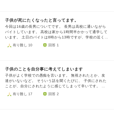
ま辞めてしまうのはとても残念です。 娘も私も小さな事か
子供も謝ってくれましまが、まだ気持ちの整理がつきませ
自分に割り振られた仕事が終わり、午後は暇になりそうだっ
もしれないけど悩んでいる状態です。よろしくお願いしま
ん。
たため、また何となく働きたくなく、早退をしてしまいまし
す。
た。 今、2箇所の店舗に勤めているのですが、うち1箇所は3
子供が死にたくなったと言ってます。
歳児のお子さんを持つママさんも一緒に働いており、そのマ
マさんから仕事を教わっています。 そのママさんの方が他
今回は16歳の長男についてです。 長男は高校に通いながら
の社員と長く働いているからか、とても仲良さそうに話をし
バイトしています。 高校は家から1時間半かかって通学して
ていて、自分も同じように他の社員と話せないのもモヤモヤ
います。 土日のバイトは8時から13時ですが、学校の近くで
します。 無視をされたり意図的にいじめられたりしている
バイトしてる為、朝7時前後に家を出ます。昨日までは家で
有り難し 10
回答 1
わけではありません。 ２回早退した日は、その店舗の日
も普通に会話したりして、特に変わったとこもありませんで
で、何となく「仕事ができている感じのママさん（前述）」
した。 私は今日仕事が休みだった為、朝起きれず、朝長男
と私が比べられているようにも感じて、働きたくなくなって
の見送りは出来なかったけど、玄関を出る音は確実に聞いた
しまったのです。 娘を早退の理由に、しかも嘘の理由に使
ので、いつも通り行ったなと思ってました。 昼過ぎくらい
ってしまったことも反省しています。 こんな半端な親でご
子供のことを自分事に考えてしまいます
にバイト先の店長から、私の携帯に連絡があり、長男が来て
めんとも思いますし、もっと仕事頑張れるだろうと、帰宅し
ないとの事。 1回電話を切って本人のLINEに連絡したけど、
子供がよく学校での愚痴を言います。 無視されたとか、友
ながら自分に鼓舞していたら尚更早退したことを反省後悔し
返信なし。何か事件に巻き込まれたのか？と不安になってま
達がいないなど。 そういう話を聞くたびに、 子供にされた
てしまい。 ２回も娘を理由に嘘をついてしまったこと、そ
した。 そしたら14時過ぎに長男の友達のお母さんから連絡
ことが、自分にされたように感じてしまって辛いです。 気
んな弱い自分がとても嫌です。 私は変われるでしょうか。
があり、長男が悩みを抱えてて急に死にたくなって家に帰り
づくと、一日そのことばかり考えてしまう。 そもそもその
有り難し 17
回答 2
たくないと言ってると聞きました。 そして今、仙台にいる
現場を見てもいないし、子供の一人称の視点で語られている
そうです。私たちが住んでるのは東京です。 友達が必死に
こと。 考えても仕方がないとはわかってはいるのですが、
説得して、辛いなら僕の家においでと言ってくれて、とりあ
気づくと何がいけなかったのだろうとか原因はなんだろうと
えず東京に帰ってくるそうです。 先程、友達のお母さんか
か延々と、その様子を妄想しては傷ついています。 どうし