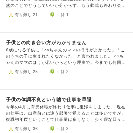
が挨拶してるのに返さないのは指導者としても人としても残
然のことでどうしていいか分からず、もう葬式も終わり会う
念な人なんだよ。と気にしないように伝えてます。娘もそう
ことも出来ません。 近くに実母と暮らしてた元旦那です
有り難し 21
回答 1
だね、残念で可哀想な人だね。と言って気持ちを落ち着かせ
が、子供達も家は知ってますが離婚して以来会ってません。
ていますが、やはり傷付いています。 最近こんな事が続く
養育費は払ってくれてましたが子供達とは一切関わりはなか
中で2つ目の悩みも出てきて…それは、習い事のなかで同じ
ったです。子供達もお父さんはあそこでばぁちゃんと住んで
時期に入り、ずっと仲良くしている子が急にマウントをとる
るんだなと思ってる感じです。亡くなった今後は実母は娘と
ようになり、容姿の事を馬鹿にされたり、休憩時間も他の子
子供との向き合い方がわかりません
一緒に地方に引っ越す予定だそうです。 まだ子供達には伝
の所に行き話してくれなかったり。逆にその子が1人だった
えてません。 今伝えてその後のメンタルを考えると支えき
6歳になる子供に「○○ちゃんのママのほうがよかった」「こ
ら娘の所に来るみたいだけど…娘は他の人とも話したりもす
れるかが不安です。今の落ち着いてる生活が壊れるのが怖い
のうちの子に生まれたくなかった」と言われました。 ○○ち
るけど最近は1人でいる事も多いみたいで、指導者の件で私
です。不安定になり学校も行けなくなるかもしれません。
ゃんのママのほうが若いからという理由で。今までも何回か
に話してくれた時に実は最近…とこの友達の事も教えてくれ
伝えるべきなのかもう少し待ってもいいのかどうしたら良い
このようなことを言われても「そうなんだー」程度で流して
有り難し 25
回答 2
ました。 私はその子自身の人間関係も変わってきていて、
のかわかりません。
いましたが、今回はダイレクトに受け止めてしまい悲しくて
他の子といたいと思っているのかもしれないし、ただ、容姿
ショックで大泣きしてしまいました。 頭では「小さい子供
の事は傷付いているんだから言わないでほしいと伝えた方が
の言うことだから」とわかってはいますが高齢出産と言われ
いいよと娘に話しました。 この2つの件が重なって、今まで
る年齢で産んだわけでもないし、私の今までの紆余曲折あっ
大好きだった習い事が辛い状態になっていて、もう辞めたい
子供の体調不良という嘘で仕事を早退
て産むまでにこの年齢だった。私の人生のなにがわかるん
と言う時もあったり、気にしない！強い人間になる！と言っ
だ！と怒りに似た気持ちが沸いてきて苦しいです。 自分の
今年の4月に育児休暇が終わり仕事に復帰をしました。 現在
て、まだやりたいと思う気持ちもあったり、毎日感情がグチ
子供に傷付くことを言われて今まで通りに接することができ
の仕事は、出産前とは違う部署で覚えることは多いですが、
ャグチャになっています。 私としては、大好きで長く続け
ないのは私の子供への愛は無償の愛ではなかったのか？と疑
復職初年度ということで仕事量は多くなく、少々暇な日々を
た習い事をあと1.2年、中3くらいで清々しく娘がやりきった
ってしまいます。 このまま子供への関心がなくなり子供の
過ごしています。 今日を含めて今月２回、子どもが体調不
有り難し 36
回答 3
と思う時が卒業かなと思っていたので、この嫌な気持ちのま
心身へ悪い影響を与える母親になるのではとこわいです。
良だと嘘をついて仕事を早退してしまいました。 午前中に