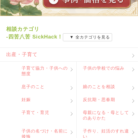
相談カテゴリ
-四苦八苦 SickHack！
▼ 全カテゴリを見る
出産・子育て
子育て協力・子供への
子供の学校での悩み
態度
息子のこと
娘のことを相談
妊娠
反抗期・思春期
子育て・育児
母親になる・母として
のありかた
子供の名づけ・名前に
子作り、妊活のすれ違
後悔
い