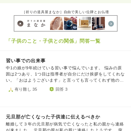
［祈りの道具屋まなか］自由で美しい位牌とお仏壇
「子供のこと・子供との関係」問答一覧
習い事での出来事
中1の娘が9年続けている習い事で悩んでいます。 悩みの原
因は2つあり、1つ目は指導者が自分にだけ挨拶をしてくれな
い。「おはようございます」と言っても言ってくれず他の子
が挨拶をしたら「おはよう」と返したり、他の子達が順番に
有り難し 35
回答 3
「ありがとうございます」と言ったら「は〜い」と返すけど
自分にだけ無言で…今日も無視されたと悲しい気持ちになり
家で泣くことが増えてきています。 私としてはしっかりし
ていて良い指導者だと思っていたので娘の気のせいでは？と
元旦那が亡くなった子供達に伝えるべきか
思っていましたが度々言ってくるのでやはり無視されてるん
だなと思います。私の事嫌いなんだわ。って言う娘に対し、
離婚して３年の元旦那が病気で亡くなったと私の親から連絡
人間誰でも合う合わないや好き嫌いがあると思うけど、子供
が来ました。 元旦那の親が私の親に連絡したようです。 突