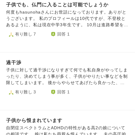
ら連絡あり17時半に東京駅に着くそうです。 昨日までは普
子供でも、仏門に入ることは可能でしょうか
たら、この思考のループから抜け出せるのでしょうか？
通で、特に変わった様子もなかったのに、どうしてという気
何度もhasunohaさんにお世話になっております。ありがと
持ちと無事に戻ってきてという不安な気持ちで今メールして
うございます。 私のプロフィールは10代ですが、不登校と
ます。 長男と会ったらいつも通りにしてようとは思いま
あるように、私は現在中学3年生です。 10月は進路希望を出
が、情緒不安定な息子に悩みを聞いたりしていいのでしょう
す時期で、来月は最終進路希望票を出さないといけないで
有り難し 7
回答 1
か？本人が言えるまでそっとしとくのがいいのか迷います。
す。 今まで、教師の兄や先生が言っていた流れや、社会一
そして会えた時はどんな声掛けをしたらいいでしょうか？
般常識上、高卒資格は必要だと思っており、不登校で行ける
不安のなかメールしてるので分かりにくかったら申し訳ない
通信を視野に入れていました。 しかし、それは本心ではな
ですがよろしくお願いします。
かったです。 母はやりたいことをやった方が良い。 高校な
過干渉
んて行かなくても良いんだよと教えてくれました。 ここ
一、二年で真言宗の弘法大師さんが好きになり、般若心経を
子供に対して過干渉になりすぎて何でも私自身がやってしま
唱え、日々お勤めをしていました。 うちはお仏壇もなけれ
ったり、決めてしまう事が多く、子供がやりたい事などを制
ば、菩提寺もなく、仏教とは1ミリも関係がなかったのです
限してしまいます。 後からやらせてあげたら良かった、、
が、ご縁か小6の時日蓮宗のお坊さんと出会い、仏教に触れ
といつも後悔ばかり。 広い心で子供を見守り、好きなよう
有り難し 3
回答 1
ていきました。 お坊さんと会ったのも、般若心経はすっと
に経験させてあげたいと思っているのに、いざその場面にな
覚えられたのも、何かのご縁かと思います。 勉強は遅れて
るとついつい口を挟んで行動を邪魔してしまいます。 これ
いて、しかも3年生の大詰めなので、分からなくてもどんど
からの子供の成長に影響してしまうと思うのでどうにかして
ん進んでいかないと行けなくて、しかも中学の勉強をしてい
やめたいです。 そんな時の心構えなど何かお言葉をいただ
ても何も得るものもなく、ただ無駄な時間だなと思いまし
子供から恨まれています
ければ幸いです。 よろしくお願いいたします。
た。 でもお坊さんの動画を見ていたり、お経を読んでいる
自閉症スペクトラムとADHDの特性がある高2の娘について
時、礼拝している時はすごく清々しく楽しいんです。 それ
の相談です。 娘は私たち両親を恨んでいます。 夫の高圧的