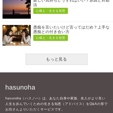
寂しい気持ちどうすればいい？原因と対処
法
心構え・生きる智慧
愚痴を言いたいけど言ってはだめ？上手な
愚痴との付き合い方
心構え・生きる智慧
もっと見る
hasunoha
hasunoha（ハスノハ）は、あなた自身や家族、友人がより良い
人生を歩んでいくための生きる知恵（アドバイス）をQ&Aの形で
お坊さんよりいただくサービスです。