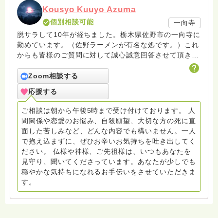
Kousyo Kuuyo Azuma
個別相談可能
一向寺
脱サラして10年が経ちました。栃木県佐野市の一向寺に
勤めています。（佐野ラーメンが有名な処です。）これ
からも皆様のご質問に対して誠心誠意回答させて頂きた
いと存じます。まだまだ修行中の身ですので至らぬ点あ
ろうかとは存じますが共に精進して参りましょうね。お
Zoom相談する
寺にもお気軽に遊びに来てください。
応援する
ご相談は朝から午後5時まで受け付けております。 人
間関係や恋愛のお悩み、自殺願望、大切な方の死に直
面した苦しみなど、どんな内容でも構いません。一人
で抱え込まずに、ぜひお辛いお気持ちを吐き出してく
ださい。 仏様や神様、ご先祖様は、いつもあなたを
見守り、聞いてくださっています。あなたが少しでも
穏やかな気持ちになれるお手伝いをさせていただきま
す。