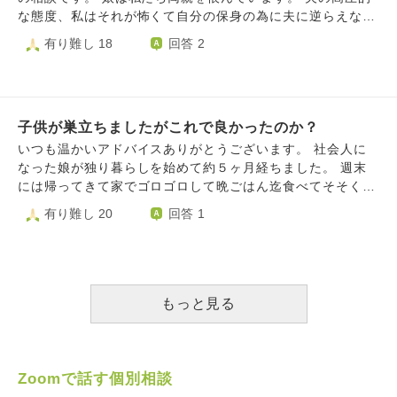
は上辺ではなく、人生の中で初めて、本当に楽しいと感じた
な態度、私はそれが怖くて自分の保身の為に夫に逆らえない
ことで、本当に感動しました。 発達障害があり虐められた
という家庭のせいで、不登校になり、人生めちゃくちゃだと
有り難し 18
回答 2
りして逃げたり、鬱になり入院しました。 そんな私自身の
思っています。 それについては娘に謝罪して、夫も態度を
心に響いたのが仏教の教えだったんです。 そこで、調査希
改めています。私も謝罪して気をつけてはいますがまだ夫の
望表に本心を書きたいんです。「仏教に進みたい」と。世の
顔色を伺ってしまいます。 そして私への暴力が再発してし
中の常識だからと高校と書きましたが、やっぱり嫌。本心で
まい、児童相談所に対応策を聞きたくて面談をお願いしまし
嫌です。 話が膨らみましたが、 菩提寺もない。中卒の子ど
子供が巣立ちましたがこれで良かったのか？
たが、発達障害が関係している暴力だと思うので医療機関へ
もが仏門に入れる可能性はありますか。 また受け入れてく
行くようにと断られ、 かかりつけの精神科では薬のみで対
いつも温かいアドバイスありがとうございます。 社会人に
れるお寺はあったりしますか。 仏様、お寺、お坊さんは受
応策で、落ち着くといいですね！という言葉しか聞けず、
なった娘が独り暮らしを始めて約５ヶ月経ちました。 週末
け入れてくれるんでしょうか。 どうすれば仏門に入れます
警察に相談したところ、予想外の急展開になってしまいまし
には帰ってきて家でゴロゴロして晩ごはん迄食べてそそくさ
か。 来月には進路を決めなければなりません。 自力で調べ
た。 警察としては、相談を聞いてしまった以上自宅に来て
帰っていましたが、先週ソファの場所取りでパパとケンカし
有り難し 20
回答 1
てはいますが、やはりお寺へのツテがないので、相談できる
娘と話さないといけないと言い、 警察に相談した事が分か
てしまい「もうこんな家帰ってこん！」と言って今週から来
場所もないです。 hasunohaにいらっしゃるお坊さま。お願
ったら娘が何をするか分からないので今日のところはやめて
なくなりました。 巣立ちだなぁと思う半面、ケンカ別れの
い致します。
欲しいと伝えましたが、とうしても自宅に来ると言って聞き
ような巣立ちで、母である私は悲しくなりました。 パパと
ませんでした。 そして、警察が帰った後娘が怒って何をす
は仲違いしたけれど私とは普通に話したりしていたのです
るか分からない、最悪の事も考えて児童相談所の一時預かり
が､今日私の実家の食事会に一緒に行った際、そのケンカの
もっと見る
に連れて行ってもらう事になりました。 その後は自分達で
話を実家の弟の家族に話したことを怒って、私まで信用出来
探して病院に入院か施設に入所かを考えていくようです。
ないと言われてしまう次第となりました。 元々娘は自分の
暴力を受けて辛かったですし、一緒に生活するのは危険なの
話を人にされることが嫌で、今迄何度も私は注意されていま
は分かりますが、普通の精神状態の時もあったので、恨みを
したが、自分の家族なのでまぁ良いだろうと思ってつい喋っ
Zoomで話す個別相談
軽減できるような改善策を見つける努力をしたかったです。
てしまいました。 私自身そんなに悪いことをしていると思