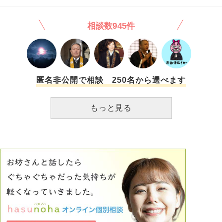
このまま恨みが無くならない場合、一生離れて暮らすのかと
っていないので何度注意されても止められないんだろうと思
思うと辛いです。 娘には発達障害という生きづらさを生ま
います。 娘はそこも信じられないようです。 一緒に住んで
相談数945件
れながらに持たせてしまい、 生まれてきても何も良いこと
いれば修復が出来ますが、離れてしまったら気持ちがバラバ
がなく辛い事ばかりで生まれてきたくなかったと言われたこ
ラになるような気がして娘が帰る迄に何とか仲直りをしよう
とがありました。 今回の事でその通りだと思いました。 娘
とすればするほど、娘から「許されたいってママの気持ちが
の世話は高校生になっても手がかかったので自分が大変だと
楽になるだけで私の気持ちはどうでもいいってことでし
ばかり思っていて、娘の辛さを分かってあげられなかった。
ょ？」と厳しい言われようでした。 正論なので返す言葉も
発達障害のせいで、普通の生活が送れないのに、普通高校生
ありません。 独り暮らしをしたら親の有り難さが判って優
匿名非公開で相談 250名から選べます
ならこんな事自分でできるのにと娘の努力不足だと私は感じ
しくなる、と人に聞きますが家の子は家が嫌いで出ていった
ていました。 この後悔と申し訳ない気持ちをどうしたらい
ようです。 そんな風に育てたのは自分達なので仕方がない
もっと見る
いか分かりません。教えて下さい。
のですが、何だか寂しいです。仲良くして欲しくてすり寄る
自分も情けないし、もっと毅然とした方が良いのかなぁ等と
反省もしたりします。 正しい対応ってなんだろう？私の何
処が悪かったんだろう？とグルグルしております。 何かア
ドバイスいただけると嬉しいです。