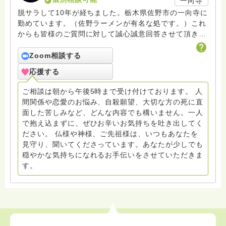
一向寺
脱サラして10年が経ちました。栃木県佐野市の一向寺に
勤めています。（佐野ラーメンが有名な処です。）これ
からも皆様のご質問に対して誠心誠意回答させて頂きた
いと存じます。まだまだ修行中の身ですので至らぬ点あ
ろうかとは存じますが共に精進して参りましょうね。お
Zoom相談する
寺にもお気軽に遊びに来てください。
応援する
ご相談は朝から午後5時まで受け付けております。 人
間関係や恋愛のお悩み、自殺願望、大切な方の死に直
面した苦しみなど、どんな内容でも構いません。一人
で抱え込まずに、ぜひお辛いお気持ちを吐き出してく
ださい。 仏様や神様、ご先祖様は、いつもあなたを
見守り、聞いてくださっています。あなたが少しでも
穏やかな気持ちになれるお手伝いをさせていただきま
す。