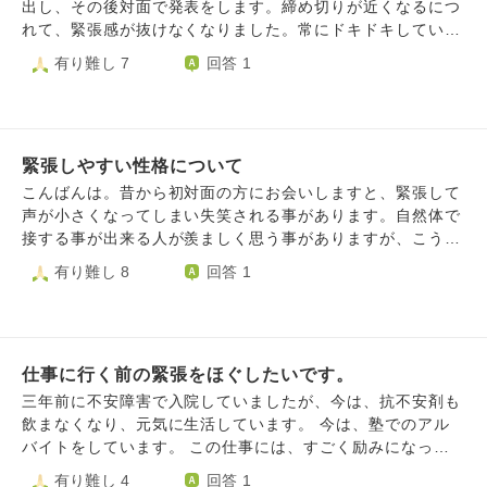
なのでしょうか。
出し、その後対面で発表をします。締め切りが近くなるにつ
れて、緊張感が抜けなくなりました。常にドキドキしてい
て、発表間近のような感じがします。緊張するとトイレによ
有り難し 7
回答 1
く行くようになるのですが、頻度がいつもより多く困ってい
ます。 緊張しているせいか、目の前にあることに集中でき
ず、早く終わらせないとという気持ちばかりがはやってしま
って、小さなミスを多くしてしまいます。さらにそのミスを
緊張しやすい性格について
引きずって、自分がすごいダメな奴に思えてきて、発表もう
まく行かないという気になります。 夜も緊張していて、眠
こんばんは。昔から初対面の方にお会いしますと、緊張して
れません。締め切りまであと一週間あり、なんとかして乗り
声が小さくなってしまい失笑される事があります。自然体で
越えたいです。リラックスできたり、ミスをしても気持ちを
接する事が出来る人が羨ましく思う事がありますが、こうい
切り替えられる方法や考え方はありますか？
った事はあまり気にしない方が良いのでしょうか。
有り難し 8
回答 1
仕事に行く前の緊張をほぐしたいです。
三年前に不安障害で入院していましたが、今は、抗不安剤も
飲まなくなり、元気に生活しています。 今は、塾でのアル
バイトをしています。 この仕事には、すごく励みになって
います。 ただ、オーナーが、ワンマンで、自分の気分次第
有り難し 4
回答 1