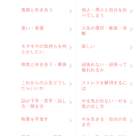
孤独と向き合う
他人・周りと自分を比
べてしまう
老い・老後
人生の選択・岐路・決
断
モヤモヤの気持ちを何
寂しい
とかしたい
病気と向き合う・看病
頑張れない・頑張って
報われるか
これからの人生どうし
ストレスを解消するに
たらいいか
は
話が下手・苦手・話し
やる気が出ない・やる
方・聞き方
気の出し方
執着を手放す
今を生きる・自分の生
き方