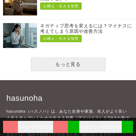
心構え・生きる智慧
ネガティブ思考を変えるには？マイナスに
考えてしまう原因や改善方法
心構え・生きる智慧
もっと見る
hasunoha
hasunoha（ハスノハ）は、あなた自身や家族、友人がより良い
人生を歩んでいくための生きる知恵（アドバイス）をQ&Aの形で
お坊さんよりいただくサービスです。
Zoomで個別相談
AI僧侶とLINEで相談
あなたは、悩みや相談ごとがあるとき、誰に話しますか？