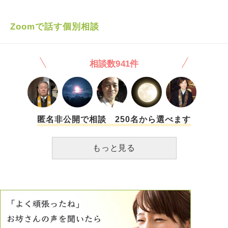
が悪いです。 相談出来る相手もおらず、かと言って友達を
作る気にもなかなかなれないので、自分で墓穴を掘っている
感じです。 インターネット上だと簡単に質問が出来るの
Zoomで話す個別相談
で、是非アドバイスを頂きたいと思い、相談させていただき
ました。 何か良い方法があれば、教えて頂けると有難いで
す。よろしくお願いします。
相談数941件
匿名非公開で相談 250名から選べます
もっと見る