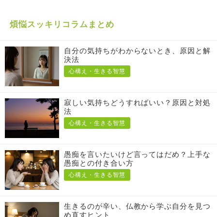
煩悩スッキリコラムまとめ
自分の気持ちがわからないとき、原因と解
決法
心構え・生きる智慧
寂しい気持ちどうすればいい？原因と対処
法
心構え・生きる智慧
愚痴を言いたいけど言ってはだめ？上手な
愚痴との付き合い方
心構え・生きる智慧
生きるのが辛い、仏教から学ぶ自分を見つ
め直すヒント