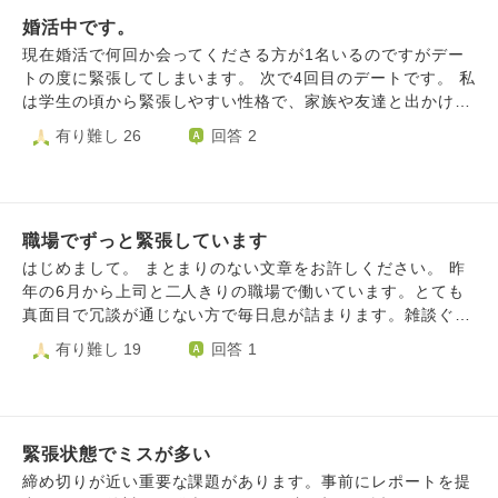
安になったりします。 初出勤などでは緊張する人がほとん
婚活中です。
どだと思いますが、自分は何も手につかないくらい不安にな
ったりするので、できるだけ緩和したいのです。 緊張や不
現在婚活で何回か会ってくださる方が1名いるのですがデー
安感を薄れさせるにはどうしたらいいですか？
トの度に緊張してしまいます。 次で4回目のデートです。 私
は学生の頃から緊張しやすい性格で、家族や友達と出かける
だけでも前日の夜から緊張してしまうので、「その人だか
有り難し 26
回答 2
ら」という問題ではないと思います。 会う頻度を増やして
もらっても、時間をのばしてもらっても変わりません。 お
相手には私が緊張しやすい性格であることを伝えてあるので
すが、毎回励ましてもらったりするのがつらいです。 緊張
職場でずっと緊張しています
して食事も喉を通らないので、自分は飲み物だけにしたりし
ています… こんな性格の私が婚活をして、誰かと深い関係
はじめまして。 まとまりのない文章をお許しください。 昨
を築こうだなんて無謀だったのかもしれません。 個人的に
年の6月から上司と二人きりの職場で働いています。とても
はあと2年は婚活を頑張る予定だったのですが、毎回毎回辛
真面目で冗談が通じない方で毎日息が詰まります。雑談ぐら
い思いをしなくてはいけないことを思うと頑張れる自信もな
いできれば良いのですが、話しかけてもそんなに話も膨らま
有り難し 19
回答 1
くなってきました。 どうかご助言等いただけたら嬉しいで
ず、ずっと緊張しています。職場の席も上司が真後ろでなん
す。
だか余計に緊張してしまいます。会社に行くのが苦痛で夜も
ゆっくり眠れません。 今の職場に転職し、毎日辞めたくて
たまらないのですが、まだ一年も経っていないのに辞めてし
緊張状態でミスが多い
まっては何も身につかないし、次の就職活動にも影響してし
まうのではないかと思い苦しいです。やはり石の上にも三年
締め切りが近い重要な課題があります。事前にレポートを提