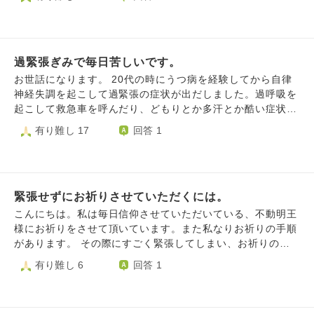
で、当たります。 自分の間違いを認めずに、私のせいにし
ます。 最近、仕事の前に、お腹が緩くなりました。 仕事中
は、胃が痛いですが、お腹は、大丈夫です。 私の性格は、
おっとりしています。はっきり言えないのも、マイナスだと
過緊張ぎみで毎日苦しいです。
思っています。 この仕事は、大好きなので、辞めたくあり
ません。 他の人なら、うまく聞き流すところですが、私
お世話になります。 20代の時にうつ病を経験してから自律
は、考えすぎてしまうと思います。 うまく、気分を落ち着
神経失調を起こして過緊張の症状が出だしました。過呼吸を
かせて、仕事に行けるようにご指導をお願いします。 強い
起こして救急車を呼んだり、どもりとか多汗とか酷い症状が
気分でいられるように、励ましのお言葉をお願いします。
出だしました。 今は過緊張からの睡眠障害が特に苦しい毎
有り難し 17
回答 1
日です。 もう１７年くらい苦しんでるのでリラックス状態
がどういう状態かも分かりません。 リラックス出来ている
というのは自分がどうなっている時なんでしょうか？
緊張せずにお祈りさせていただくには。
こんにちは。私は毎日信仰させていただいている、不動明王
様にお祈りをさせて頂いています。また私なりお祈りの手順
があります。 その際にすごく緊張してしまい、お祈りの手
順を間違えてはいけないと思い、体に力が入りすぎてしまっ
有り難し 6
回答 1
たり、しっかりと感謝の気持ちがお伝え出来ていないのでは
ないかと思ってしまいます。 どうしたら緊張せずにお祈り
できるでしょうか？またどういった心持ちでお祈りさせて頂