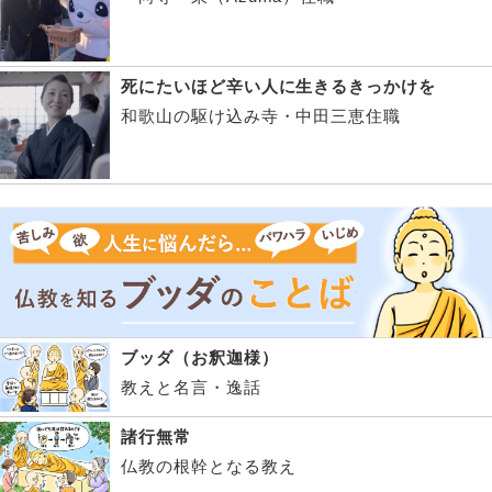
死にたいほど辛い人に生きるきっかけを
和歌山の駆け込み寺・中田三恵住職
ブッダ（お釈迦様）
教えと名言・逸話
諸行無常
仏教の根幹となる教え