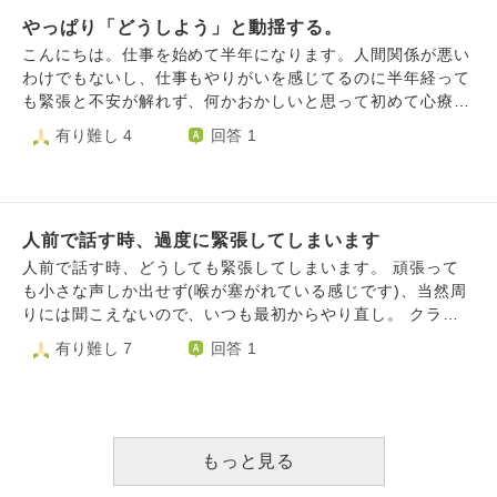
くのが良いのでしょうか？ お教えいただければ幸いです。
やっぱり「どうしよう」と動揺する。
よろしくお願い致します。
こんにちは。仕事を始めて半年になります。人間関係が悪い
わけでもないし、仕事もやりがいを感じてるのに半年経って
も緊張と不安が解れず、何かおかしいと思って初めて心療内
科に行くと、社交不安症と診断されました。 薬を飲んでみ
有り難し 4
回答 1
たものの、緊張や不安どころか副作用で仕事どころじゃな
い。どうしようか考えて、少し仕事を休憩しようと思い上司
に相談すると、「辛かったね。分かってあげられなくてごめ
んね。ゆっくり休んでよ。」と言って頂き1ヶ月のお休みを
人前で話す時、過度に緊張してしまいます
貰いました。 そして集中カウンセリングにも参加して、そ
のおかげで自分のことが少しずつ客観的に見られるようにな
人前で話す時、どうしても緊張してしまいます。 頑張って
り、「緊張してもいいんだ。震えてしまってもいい。」とい
も小さな声しか出せず(喉が塞がれている感じです)、当然周
う考え方にシフトすると、どんどん心がポカポカしてきまし
りには聞こえないので、いつも最初からやり直し。 クラス
た。 そろそろ1ヶ月のお休みも終わり、仕事が始まります。
全体に迷惑をかけていて、申し訳ない気持ちでいっぱいで
有り難し 7
回答 1
緊張してしまってもいい。震えてしまってもいい。そう思っ
す。 頑張ろうと思っても、膝が震えて上手く声が出せませ
ているものの、やっぱり現場に出るのは正直怖いです。 お
ん。情けないです。 インターネット等で緊張しない方法を
家にいるときも、考えると緊張して震えはないものの呼吸が
調べ、片っ端から試したのですが、効果は全くありません。
浅くて苦しいです。 現場に出るとまたあのときの自分に戻
言い訳にしかなりませんが、留学中だということもあり、他
ってしまわないか、不安です。
国語を皆の前で話さなければいけないという事も重なってい
もっと見る
ると思います。 これは単に、話す努力をしてこなかった私