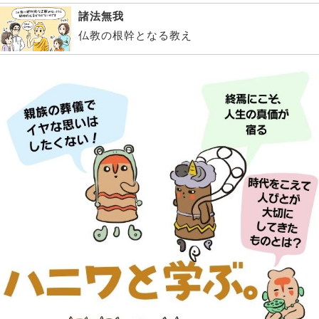
諸法無我
仏教の根幹となる教え