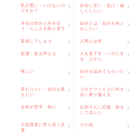
私が悪い・いけないの
自分に甘い・怠け・厳
ですか？
しくしたい
本当の自分と向き合
自分とは・自分を何と
う・らしさを取り戻す
かしたい
緊張してしまう
人間とは何
欲望・欲を抑える
人を見下す・バカにす
る・上から
悔しい
自分を認めてもらいた
い
変わりたい・自分を変
コロナウイルスに向き
えたい
合い乗り越える
女性が苦手・怖い
お坊さんに応援、励ま
してほしい
不安障害に寄り添う言
その他
葉