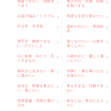
我慢できない・我慢す
他人の目・評価・顔色
べき？
を気にする
お金の悩み・トラブル
気持ちを切り替えたい
不公平・不平等
認められたい・承認欲
求
理不尽・納得できな
強くなりたい・心身を
い・ひどいこと
強くしたい
心に余裕・ゆとり・広
心穏やかに・優しく過
く大きな心
ごしたい
前向きに生きたい・前
冷静に・落ち着いた心
に進みたい
を保ちたい
自分を・性格を変えた
考えすぎる・行動でき
い・直したい
ない
現実逃避・現実の受け
幸せとは・幸せになり
入れ
たい