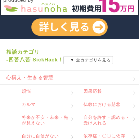
相談カテゴリ
-四苦八苦 SickHack！
▼ 全カテゴリを見る
心構え・生きる智慧
煩悩
因果応報
カルマ
仏教における慈悲
将来が不安・未来・先
自分を許す・認める・
が見えない
受け入れる
自分に自信がない
依存症・〇〇に依存