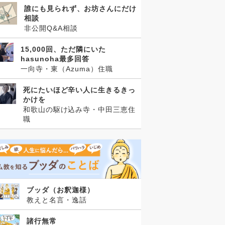
誰にも見られず、お坊さんにだけ
相談
非公開Q&A相談
15,000回、ただ隣にいた
hasunoha最多回答
一向寺・東（Azuma）住職
死にたいほど辛い人に生きるきっ
かけを
和歌山の駆け込み寺・中田三恵住
職
ブッダ（お釈迦様）
教えと名言・逸話
諸行無常