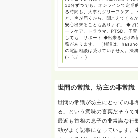
しもとサピュイエ 所属 （Gender
30分ずつでも、オンラインで定期
して）DV・女性支援 ◆認定NPO京都自死自殺相談センターSotto 元グリーフサポート委員長
る時間も、大事なグリーフケア 。
（2018〜2024） ◆保育士.幼稚園教諭.小学校教諭. レクリエーションインストラクター.中学
ど、声が届くから、聞こえてくる
校DV授業 10年間 保育 教育の現
安心出来ることもあります。 ◆ 
とがあれば 幸いです。 いつも あなたとともに。南無阿弥陀仏 ここでは、宗旨を問いませ
ーフケア、トラウマ、PTSD、子
ん。 まずは、ひとりで抱え込まない
しても、サポート ◆出来るだけ希
miehimeyo@gmail.com ※時間を割いて、あなたに向き合っています。 ですので、過去の質
務があります。 （相談は、hasu
問へのお返事がない方には、応えて
の電話相談は受けていません。法務
援も宜しくお願いします。 ※個別相談は、hasunohaオンライン相談より受け付けていま
(﹡´◡`﹡ )
す。お寺への いきなりの電話相談
ください。 法務を優先させてくださ
世間の常識、坊主の非常識
世間の常識が坊主にとっての非
る。という意味の言葉だそうで
最近も首相の息子の非常識な行
動がよく記事になっています。