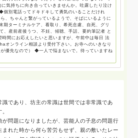
 Equity 誰もが自分らしく生きることができる社会をめざ
的に気持ちに向き合っていきませんか。吐露したり泣け
 ◆個別電話ってドキドキして勇気のいることだけれ
から、ちゃんと繋がっているようで、そばにいるように
場で 総主任として勤めた経験も生かしつつ、お話できるこ
終末期ターミナルケア、看取り、希死念慮、自死、グリ
育て、産前産後うつ、不妊、傾聴、手話、要約筆記者 と
で。 来寺お問い合わせは⬇️こちらから
望時間にお応えしたいと思いますが、午前中は毎日 法
nohaオンライン相談より受付下さい。お寺へのいきなり
いません。お礼回答がある方を優先しています。 懇志応
が優先なので） ◆一人で悩まないで。待っていますね
は受け付けておりません。また夜中や早朝の電話もご遠慮
い。
常識であり、坊主の常識は世間では非常識であ
す。
動が問題になりましたが、芸能人の子息の問題行
生まれた時から何ら苦労もせず、親の敷いたレー