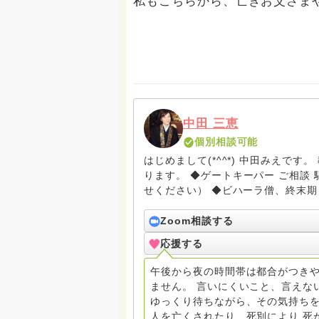
私もこちらから、亡きお父さま
中田 三恵
個別相談可能
はじめまして(*^^*) 中田みえで
ります。 ◆ゲートキーパー ご相談 駆け込み寺 （訪問は要予約。まずはメールでお問い合わ
せください） ◆ビハーラ僧、終末期ターミナルケア、看取り、グリーフケア、希死念慮、自
死、産前産後うつ、育児、DV、デー
筆記、行政相談員、女性支援員、小
Zoom相談する
す。 ◆一般社団法人『グリーフケアともしび』理事長 【ともしび遺族会】運営 毎月 第１
応援する
金・昼夜2回開催（大阪駅前第3ビル） 14：00〜，18：00〜 お問い合わせ申込⬇️こち
griefcare.tomoshibi@icloud.com ＊この活動は皆さまのご支援により支えられておりま
午後から夜の時間帯は都合がつきや
す。ご協力をよろしくお願いします。 ゆうちょ銀行 口座番号 普通408-6452769 一
ません。 言いにくいこと、言えな
法人グリーフケアともしび ◆『ビハーラサロン おしゃべりカフェひだまり』 ビハーラ和歌
ゆっくり待ちながら、その気持ちを
山代表 居場所運営 問い合わせ申込⬇️こちらから 
人を亡くされたり、死別により 死