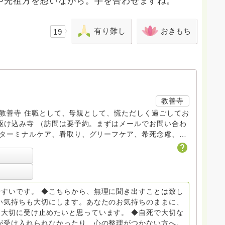
や先祖方を想いながら。手を合わせますね。
有り難し
おきもち
19
教善寺
す。 教善寺 住職として、母親として、慌ただしく過ごしてお
トDV、トラウマ、PTSD、傾聴トレーナー、手話、要約
学校 中学校支援員としても、ケアサポートをしていま
らから
すいです。 ◆こちらから、無理に聞き出すことは致し
般社団
い気持ちも大切にします。あなたのお気持ちのままに、
大切に受け止めたいと思っています。 ◆自死で大切な
griefcare.tomoshibi@icloud.com ◆GEは
が受け入れられなかったり、心の整理がつかない方へ。