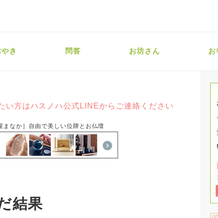
ぶやき
問答
お坊さん
お
たい方はハスノハ公式LINEからご連絡ください
屋まなか］自由で美しい位牌とお仏壇
だ結果