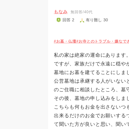
もなみ
無回答/40代
回答 2
有り難し 30
#お墓・仏壇
#お寺とのトラブル・嫌なで
私の家は絶家の運命にあります
ですが、家族だけで永遠に穏や
墓地にお墓を建てることにしま
公営墓地は承継する人がいない
のご住職に相談したところ、墓
その後、墓地の申し込みをしま
こちらも何もお金を出さないつ
出来るだけのお金でお願いする
て聞いた方が良いと思い、聞い