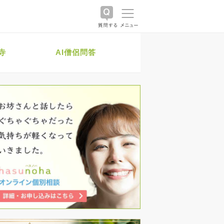
寺
AI僧侶問答