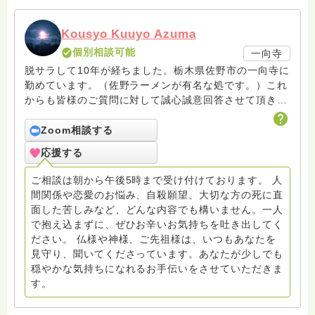
Kousyo Kuuyo Azuma
個別相談可能
一向寺
脱サラして10年が経ちました。栃木県佐野市の一向寺に
勤めています。（佐野ラーメンが有名な処です。）これ
からも皆様のご質問に対して誠心誠意回答させて頂きた
いと存じます。まだまだ修行中の身ですので至らぬ点あ
ろうかとは存じますが共に精進して参りましょうね。お
Zoom相談する
寺にもお気軽に遊びに来てください。
応援する
ご相談は朝から午後5時まで受け付けております。 人
間関係や恋愛のお悩み、自殺願望、大切な方の死に直
面した苦しみなど、どんな内容でも構いません。一人
で抱え込まずに、ぜひお辛いお気持ちを吐き出してく
ださい。 仏様や神様、ご先祖様は、いつもあなたを
見守り、聞いてくださっています。あなたが少しでも
穏やかな気持ちになれるお手伝いをさせていただきま
す。