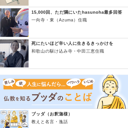
15,000回、ただ隣にいたhasunoha最多回答
一向寺・東（Azuma）住職
死にたいほど辛い人に生きるきっかけを
和歌山の駆け込み寺・中田三恵住職
ブッダ（お釈迦様）
教えと名言・逸話