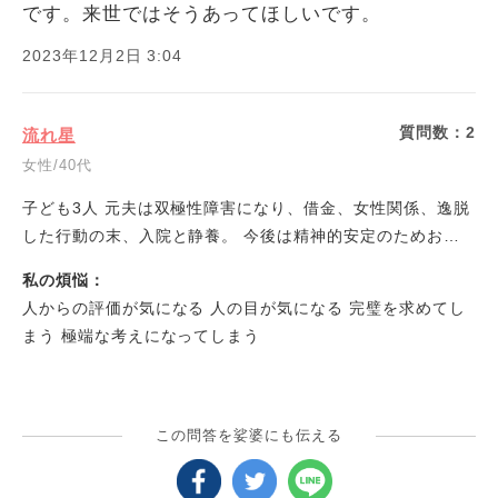
です。来世ではそうあってほしいです。
2023年12月2日 3:04
質問数：
2
流れ星
女性/40代
子ども3人 元夫は双極性障害になり、借金、女性関係、逸脱
した行動の末、入院と静養。 今後は精神的安定のためお金
も時間も自由に使いたいと申し出があり１０年前に離婚。
私の煩悩：
学校の先生、職場の同僚、友人や実家と周りに恵まれ、子ど
人からの評価が気になる 人の目が気になる 完璧を求めてし
も3人も大きくなりました。 義務教育も残すところ一人とな
まう 極端な考えになってしまう
り、この春再婚しました。 転居転職と環境もがらりと変わ
った時に、いろいろな出来事が発覚し、体力的にも精神的に
も疲弊してしまって、毎日ギリギリです。 子どものフォロ
ー、家事や生活、仕事。毎日疲れが抜けず精神的に休まりま
この問答を娑婆にも伝える
せん。