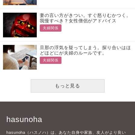
妻の言い方がきつい。すぐ怒りむかつく。
我慢すべき？女性僧侶がアドバイス
夫婦関係
旦那の浮気を疑ってしまう。探り合いはほ
どほどにが夫婦のルールです。
夫婦関係
もっと見る
hasunoha
hasunoha（ハスノハ）は、あなた自身や家族、友人がより良い