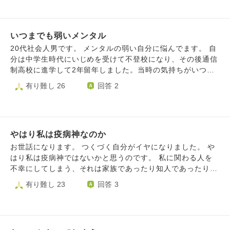
ティーだったならば、無意味なことで傷心せずによかったの
勉強に手が付かないといった苦しい思いをしてきました。
になぁとどれほど自分を恨んだことか。 今まで見て見ぬふ
その時はあー苦しいな、と思うままで過ごしていましたが、
りをしていた感情、欲求不満が爆発しました。それらを解決
成長するにつれ、昔よりも注意を受ける機会が多くなりまし
するにはどうすればよいだしょうか？ 拙い文章で申し訳ご
いつまでも弱いメンタル
た。 精神疾患ながら社会復帰の意味でバイトを始めたこと
ざいません
もあり、「あれはこうして」「ここはこうじゃダメ」など日
20代社会人男です。 メンタルの弱い自分に悩んでます。 自
常茶飯事の日々です。 そのうち慣れていくだろうとは思っ
分は中学生時代にいじめを受けて不登校になり、その後通信
ていましたが、慣れるどころか、そのようなシチュエーショ
制高校に進学して2年留年しました。当時の気持ちがいつま
ンがもっと苦手になり、萎縮してしまい、それに対してまた
でもあと引いて、ふとした時に落ち込むことがずっと続いて
有り難し 26
回答 2
注意を受ける。そんな悪循環です。 理不尽でも頭ごなしに
います。 それまで人と目を合わすことも出来ず、外出も出
怒鳴ってくるわけでもない｢少しの注意」で傷ついてしまう
来ず、毎日自責することしか出来なかったのが高校卒業して
のが弱すぎるのは重々分かっています。 真っ当な意見がも
から幾分かマシにはなりましたが、やっぱり根っこは変わら
ちろん多いし、私が悪かったことも多いです。けれど怒鳴ら
ないようで辛いです。思春期に変な過ごし方をしたせいか、
れるより、優しく注意される方が、何故が心はザラザラして
やはり私は疫病神なのか
同世代とも馬が合わず、かといって上の世代にも着いていけ
くるのです。 昔から、誰に相談してもお前は弱い、プライ
ず、またそこで凹みます。10年近くこの悩みを抱えています
お世話になります。 つくづく自分がイヤになりました。 や
ドが高すぎると言われ続け、それらは常に自覚して生きてき
から、向き合い方は沢山考えてきたつもりですが中々上手く
はり私は疫病神ではないかと思うのです。 私に関わる人を
ました。 でもそんなこと言っていても仕方がないのです。
行きません。 もっと沢山の人と話したり、恋人を作った
不幸にしてしまう、それは家族であったり知人であったり。
結局大人になれば仕事はしなければいけないし、自分でお金
り、豊かに人生を過ごしたいのですがこの悩みがいつも邪魔
暗い自分の顔ですら見るのもイヤです。 私以外のみんなは
有り難し 23
回答 3
を稼がなくてはいけない。 それなのに、こんな事ばかりし
になります。完全に無くすっていうのは無理だから、もうそ
普通で、私は違う。 みんなを不幸にしてしまう疫病神なん
ていては埒があきません。 どうか、こんな心が軽くなるよ
ういうものだと受け入れて日々を過ごせばよいと思っていま
だと思うしかありません。 息子に、何でも保身に回るから
うな教訓を教えてください。よろしくお願い致します。
すが、もっと前向きな場面を増やすにはどうすれば良いでし
ダメなんだよ、逃げてばかりだからよくないんだよと言われ
ょうか。やっぱり病んでしまう時は自分も辛いですし、周り
ました。 怖いんです。昔から人を信じるのが。信じても裏