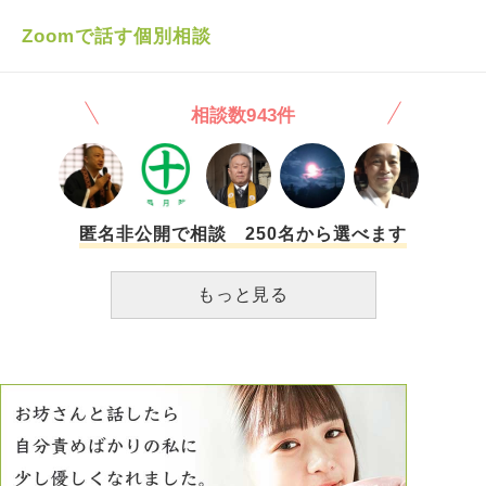
す。怒るのが下手なのがわかって、怒らないし、いざ怒った
私はとても屈辱的でした。 その後、「Bさんと相談して決め
ら相手に引かれます。絶交された人もいます。 家の中でだ
た。着信音がウザいだろうと思って」とグループから私は削
Zoomで話す個別相談
と、稀に爆発することがあります。物に当たってしまうこと
除をされました。 会は無事に終わったようですが、年賀状
はたまにありますが、喚いてしまうところまで行くのは本当
や寒中見舞いの返事が誰からも来なくなりました。 友人Aに
に久しぶりでした。 私はなにか生活の中でまちがいを起こ
も寒中見舞いを出しましたが返事はなく、何もなかったかの
相談数943件
しているのでしょうか？
ように春になりLINEが来ました。 私は「年賀状が来たとか
来ないとか新年から一喜一憂するのが耐えられない。しばら
く距離を置きたい」とLINEで返信をしました。 すると「あ
なたが誤解をしている、誤解よ！誤解よ！！」と「私が悪か
った」設定にされました…。 エネルギーが吸い取られるだ
けなので悔しいまま「サヨナラ」とLINEで終わりにしまし
匿名非公開で相談 250名から選べます
た。 カウンセラーさんからは 「お互いに大好きだったから
大嫌いに振り子が触れた」 「他の友人も同レベルだから縁
もっと見る
が切れて良かった」「他の友人に事情を話さないとあなたが
損だ」等 アドバイスを頂きました。 一斉に年賀状が来なく
なりましたし「あの人は誤解しているからねぇ」などと水面
下で作り話をされているかも知れないと想像し（良くないで
すが）ズルいやり方に心底腹が立ち悲しみもあり泣き出しそ
うです。 もうこれ以上、怒ったり 恨んだりしないために 仏
教的な落とし所を教えて頂きたいです。 大変に図々しいこ
とですが 「負けるが勝ち」的なワードはないでしょうか？
「あなたにも非がある」はわかっているので無しでお願いし