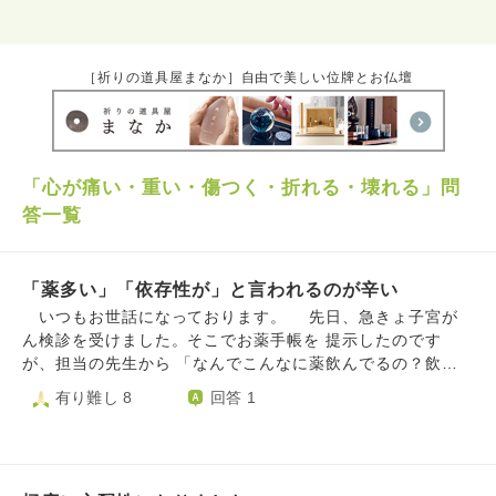
［祈りの道具屋まなか］自由で美しい位牌とお仏壇
「心が痛い・重い・傷つく・折れる・壊れる」問
答一覧
「薬多い」「依存性が」と言われるのが辛い
いつもお世話になっております。 先日、急きょ子宮が
ん検診を受けました。そこでお薬手帳を 提示したのです
が、担当の先生から 「なんでこんなに薬飲んでるの？飲ま
なきゃいけないの？」 「依存性高い薬飲んでるなあ」 と言
有り難し 8
回答 1
われました。 「依存も何も、発達障害は一生モノなの
で、一生薬を 飲まなければいけません」 と説明すると 「あ
なた発達障害にも見えないし、向精神薬飲んでる ようにも
見えない。向精神薬飲むとぼーっとするから」 と返ってき