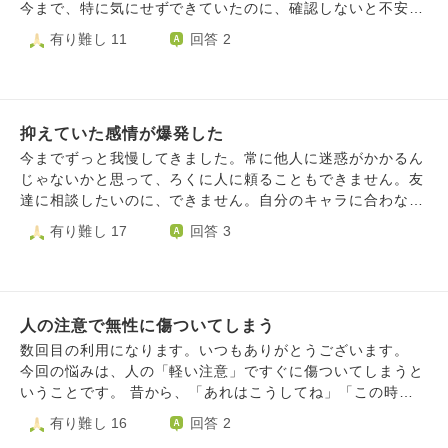
すでに自分の周囲や、好きな音楽アーティストまでもそうい
今まで、特に気にせずできていたのに、確認しないと不安が
謀論的なアンチテーゼを 唱える僧侶も。 こういう質問を
った一部政党の態度に共鳴してしまっているのを目の当たり
募ってしまいます。 使っちゃいけないものを使っていない
有り難し 11
回答 2
すると、そういった怖いお坊さんが寄って こないか心配で
にし、「選挙に行こう」という投稿ですら、「実はこの人も
かとか、入っちゃいけない場所に入ってないかとか、何か汚
す。
そういう政党に共感しているのでは」と思ってしまい、恐怖
したり壊したりしてしまわないかと心配ばかりしてしまいま
感を感じてしまいます。 かねてからこの国に未来はない、
す。ちょっとでもなにかにぶつかったりかすったりしてしま
あと数十年で滅亡するだろうと思っていますが、それでも声
うと、傷がついていないだろうか、私のせいで壊れてしまっ
を上げるのは、この国が本当に滅びるようなタイミングで
抑えていた感情が爆発した
ていたらどうしようと不安になり、大丈夫でしたか？と問い
「もっと声をあげればよかった」と後悔したくないからで
合わせしてしまいます。 少しでも言われてないことをして
今までずっと我慢してきました。常に他人に迷惑がかかるん
す。 それでも、そんな微かな原動力すら折れてしまいそう
しまうと、やってよかったのかなと不安になります。 気に
じゃないかと思って、ろくに人に頼ることもできません。友
な時勢に、生きる気力すら落ち始めています。 この気持ち
しすぎないためにはどのように考えたらいいのでしょうか？
達に相談したいのに、できません。自分のキャラに合わな
を吐き出せる/共感してもらえる友人もおらず、一人でどう
い。心配なんてさせたくない。親になんて相談したくありま
有り難し 17
回答 3
すればいいかわからずただただ重い体を引きずっています。
せん。自分のこと理解しようとしてないんだなって思って余
全てを失う覚悟で発言を続けた方がいいのか、それとも自分
計へこむ。けど、最近相談して甘えたい欲求がでてきまし
を守るために一生隅で縮こまっていた方がいいのか、あるい
た。でも、当然甘えなんて許されない。浪人という分際だ
は第三の道があるのか、ご意見をいただけると嬉しいです。
し。みんなは自立しろという。そもそも誰かに相談して解決
人の注意で無性に傷ついてしまう
するようなもんでもないし。 大好きな友達はいるが、折角
友達と一緒にいても、「どうせ数時間後には自分は孤独だ」
数回目の利用になります。いつもありがとうございます。
と思って楽しめません。そもそも、何か楽しいことがあって
今回の悩みは、人の「軽い注意」ですぐに傷ついてしまうと
も、「どうせ終わる時がくる」と思って楽しめません。気を
いうことです。 昔から、「あれはこうしてね」「この時は
紛らわすなんて無理です。 それと、私は同性愛者ですが、
これをしないでね」などといった軽い注意ですら、その日の
有り難し 16
回答 2
そのことも自分を苦しめる要因の一つです。自分がメジャリ
夜眠れなくなったり、また学校でも何度もそれを思い出し、