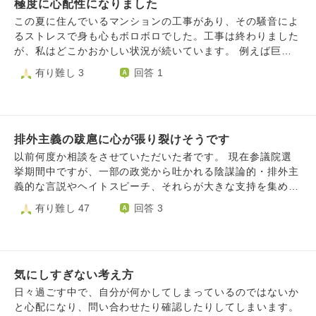
極度に心配性になりました
ました。さらに私は 「私の精神科の先生は、そういった副
作用も考慮して 出してくださるんです」 とお伝えしまし
この夏に住んでいるマンションの工事があり、その騒音によ
た。 私は、発達障害のため向精神薬を服用しています。
るストレスで身も心もボロボロでした。工事は終わりました
これらの言葉はかかりつけの産婦人科や、飛び込みで 行っ
が、私はどこかおかしい状況が続いています。 例えば巨大
た内科などで言われます。産婦人科の主治医の先生には
地震が来て、備蓄品を全て食べ尽くしたら、その後はどこで
有り難し 3
回答 1
「薬ｗ多いｗｗｗおなかｗいっぱいになりそうｗｗｗ」 と
食料を調達できるのかとか、災害時に持病の薬が切れてしま
笑われたこともあります。 それを精神科の先生に「傷つ
ったらどうやって手に入れたらいいのか。 そもそも地震を
いた」と話したら 「他の科目の先生方のお気持ち、わから
恐れているのに、停電したら使えなくなるテレビやスマホに
なくもない」 と言われました。 精神科の先生は元々神経
頼って生活していて、いざ本当にライフラインが止まり、テ
内科医で、精神科の臨床の 現場に入って初めに驚いたこと
排外主義の跋扈に心が張り裂けそうです
レビもスマホも使えなくなったら私は精神的に崩壊するので
が、まさに、患者に 処方される薬の多さだったと言ってい
はないか。 更にはまともな職に就けるだけの体力がない私
以前何度か相談をさせていただいた者です。 現在参議院選
ました。 ちなみに医療従事者の中には、私たち精神科の
が貯金を使い果たし、生活保護になったらどうしよう... も
挙期間中ですが、一部の政党から吐かれる陰謀論的・排外主
患者を「ぷしこ」と呼んで悪口を言う人もいる そうです。
し生活保護受給中に大災害が起こったら？ 等々、まだ起き
義的な言説やヘイトスピーチ、それらが大きな支持を集め始
ちなみに精神科の先生はこう説明します。 「確かに僕た
てもいないことに対してとんでもなく不安になります。 こ
めている現状に胸を痛めています。 子供の頃から社会問題
有り難し 47
回答 3
ち精神科医の間でも、なるべく患者に出したく ない薬もあ
の気持ちが大きくなって、日常生活でも、何もやることがな
やニュースには敏感な方で、リアルな場やSNSで抵抗なく発
る。ベンゾジアゼピン系やデパスなんかがそう。 理由はそ
いと一日中テレビやスマホに逃げてしまいます。 この病的
言をしてきた方ではありますが、これまでそれに共感してく
れこそ、依存性が高くて耐性（効かなくなること）が つく
なまでの心配性は、どう受け止めればいいですか。
れた友人はあまりおらず、嘲笑されたり距離を置かれたりす
ことも多いから」 私は、お医者さんを尊敬しています。
ることがほとんどでした。 それでも「言わずにはいられな
こんな事で尊敬できなく なりたくありません。気にしない
気にしすぎない考え方
い」という収まりのつかなさが勝り、ここまであまり態度を
ようになりたいです。 ……実を言うと、昔ここハスノハ
変えることはありませんでしたが、今回ほど絶望的な状況に
日々過ごす中で、自分が何かしてしまっているのではないか
で、精神科通院中の相談者に 「精神科には行くな！薬物中
向き合わされ、気持ちが参ってしまったことはありません。
と心配になり、問い合わせたり確認したりしてしまいます。
毒にされる！」 などと宣う僧侶がいました。医学全般に陰