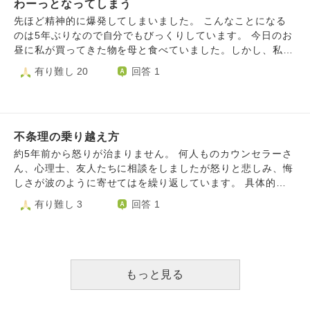
もそんな奴とつるもうとは思わないですよね。 よろしくお
わーっとなってしまう
切られてしまう位なら信じない方がいいと。その分、お金や
願いします。
物に執着してしまいます。家族にどれだけ助けられてきたか
先ほど精神的に爆発してしまいました。 こんなことになる
を考えればただただ感謝しかないのはわかります。確かに感
のは5年ぶりなので自分でもびっくりしています。 今日のお
謝しています。 でも、人を信じないで自分の力に頼り、結
昼に私が買ってきた物を母と食べていました。しかし、私は
局周りを失望させてしまい、自分も苦しくなる。どれだけ足
母が本来食べたかった物を思い込みで間違えて買ってきてし
有り難し 20
回答 1
掻いてみても、不幸の連鎖が続いてしまう。 だから私は疫
まいました。ちょっとムカつくような口調で文句を言われ
病神ではないかと思うしかないのです。 本当は助けて欲し
て、でも、いつも家事をたくさんやってくれてお世話になっ
い、でもこれまでの事があるからもう声を出しても助けては
ているし、自分も勘違いして悪かったし、と全然我慢できて
くれないと思ってしまいます。もう家族には迷惑をかけたく
いました。 でも、私は喋り出した途端、気づいたらどんど
はない… こんな愚かな私をお叱り下さい。
不条理の乗り越え方
んイライラした口調で話していて、それでまた母にもイライ
ラした口調で返されて、気づいたら奇声をあげて喚いていま
約5年前から怒りが治まりません。 何人ものカウンセラーさ
した。食べようとしていた物も手でグチャグチャにしていま
ん、心理士、友人たちに相談をしましたが怒りと悲しみ、悔
した。 先ほどから涙が止まりません。20代も後半に差し掛
しさが波のように寄せてはを繰り返しています。 具体的に
かるし、仕事は全てうまくいくわけではないけれど楽しく思
は書けないのですがなるべく詳細を開示したいと思います。
有り難し 3
回答 1
えているし、穏やかに生きていると思えていたんです。 中
その頃、息子が停学になりそうになったり弁護士にお世話に
学で精神を壊して、大学生の時ショックなことがありました
なったりとトラブルが重なりノイローゼになりそうでした。
が立ち直り、社会人の時推しの不祥事でショックを受け、ム
そんな時に友人Aがある会を立ち上げました。そのためのLI
カついていましたが、最近までそれなりに元気に暮らしてい
NEグループも作られました。 私は先の事情をグループLINE
ました。 ただ最近はなんとなく不安になるニュースを受け
に書いたら、 Aから「みんなはあなたに会いたがっていたの
もっと見る
取ることが多い気がします。 自分でもどうしてこうなった
に出席できないなんて。 謝って！」と個人的に言われまし
のかわかりません。 私は人に怒るというのがどうも下手で
た。 彼女から言われるがまま、みんなに謝罪をしました。