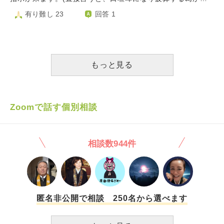
れた不信感、金銭感覚の違い、夫のうつ症状のこと、支えて
ん。 夫は自営業をしており、売上はずっと右肩上がり
思います)。 夫は約束したことを守らないと、いつまでもネ
有り難し 23
回答 1
いくことが負担に感じます。今後子どもを授かっても建設的
で、事業は成功していましたが、精神的には一人でしんどか
チネチ言います。その約束がいつのものか？まで覚えてる人
な話合いができるのか？また金銭的に苦労しそうで不安で
ったようでした。家庭内でも居場所がなかったようです。不
です。 子供達に誕生日やクリスマスプレゼントをリクエス
す。7年共にした情もあり、優しい人なので嫌いではないで
貞は従業員の若い子がお相手だったこともあり、これをきっ
トされても、条件をつけたりして快く買い与えません。誕生
すが、彼と一緒にいても私の思い描く家庭を築くことは困難
かけに事業はたたむと言い始めていました。そんな中、土地
日なのに、、、何て人なんだと腹が立ってしまいます。 子
な気がします。 既に一人暮しの物件を契約してしまいまし
の所有者の都合で急な立ち退きを強いられ、現在は今年度中
供達も欲しいがあまり約束をのみます。時に諦めたりするの
もっと見る
たが、離婚すべきか非常に悩んでいます。
に廃業する予定で動いているようです。廃業後に家を出てい
を私が、買ってあげようよと宥めます。 そしてその約束
くつもりなのだと思います。 子供ができたから結婚し、
が実行されないと私の責任と責めます。人との約束が100%
そこから二十数年の間に子供を四人授かりました。夫は子供
きっちりしないだけで、こんなに責められるものなんでしょ
ができたから結婚したがすぐに私には絶望し、ずっと我慢し
うか？ お前がきちんとしないから、だめなんだ。と言う
Zoomで話す個別相談
続けて結婚生活を続けてきたらしく、私に対して「死ねばい
繰り返しです。 私は、夫が子供を叱ったり、注意したりす
い」と思っていたとの事です。ずっと不幸で、家族を写真に
る姿を見て余りにも子供達が嫌そう(しつこくて、うざった
撮る事ができなかったと言っています。 20年もの間一番
い様子)を見てきたので、私が子供達をちゃんと見るから子
近くにいた人を不幸にし、大切な人に全否定され罪悪感と無
相談数944件
供への注意や叱ったりするのはやめるように言いました。
価値感でいっぱいです。成長した子供達に私は必要なくなっ
いつまでもこのやりとりが続いたので、昨日、離婚を考え
ています。未来に夢も希望も持てず、消えてしまいたいで
てる事を伝えました。 今のままの生活で、お互い傷つけあ
す。
っては身が耐たないから、離婚も考えてると言いました。
簡単に言うことではないと一蹴されました。 こんな夫
の扱いに毎日悩ましいです。
匿名非公開で相談 250名から選べます