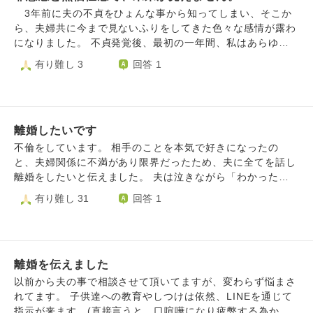
余裕がなかった、誤解や不安を与えてごめんと言われまし
ったのか。世界の半数は女性なのに。 この結婚は失敗だっ
術をお願いしました。しかし、彼が心身の負担で不安にな
3年前に夫の不貞をひょんな事から知ってしまい、そこか
た。正直余裕がなくなるとシャットアウトしたくなる気持ち
たのでしょうか。 そうでなければ、現状をどう解決すべき
り、前日に中止しました。それ以来夫婦で妊活の話はしづら
ら、夫婦共に今まで見ないふりをしてきた色々な感情が露わ
を理解しきれず、どこかで私と別れる事を視野に入れている
でしょうか。 アドバイスいただければ幸いです。 どうぞよ
くなりました。夫は、自分のせいで不妊なので離婚でもよい
になりました。 不貞発覚後、最初の一年間、私はあらゆる
からそういう態度になったり自分が不安になるんだと思って
ろしくお願いいたします。
と時々言っていました。 その後、2人でダンスを習い始めた
ネガティブ感情が爆発して荒れ狂いました。夫にも相当怒り
有り難し 3
回答 1
しまいます。会って話す事になっているのですが、自分が好
り、旅をしたり、文鳥を飼ったりと一時的に妊活から離れま
や憎しみの感情をぶつけ続けました。 夫はそんな私の状
きで一緒にいたい気持ちがあるなら彼の気持ちに寄り添って
した。楽しかったですが、私の子育ての夢は諦められず、ず
態にも耐えて、受け止め続けてくれていましたが、一年経っ
好きだからこれから一緒に頑張っていこうと説得？するのが
っとモヤモヤしていました。 男性不妊のクリニックに通っ
た頃に「もう無理だ、離婚しよう」と言われ、そこからは立
よいのか、自分の不安を問いただして、離婚が成立したらど
ているか聞くと、頑張ってはいるけど出せないと言い夫婦生
場が逆転し、その後一年半は毎晩のように夫は私に暴言を吐
うしたいと思っているのか、新しい再婚相手を探したいとい
活は全くないまま、6年過ぎました。妊活の話になると私が
離婚したいです
き、人格を全否定するような事を言い続けました。また、今
う気持ちがあるならハッキリ振ってほしいと伝えるべきでし
落ち込んだり、彼を責めたりして良い雰囲気にはなりません
にも出ていくなどと言ったり、「急に蒸発する」などのよう
不倫をしています。 相手のことを本気で好きになったの
ょうか
でした。 今年6月、夫が230万円の借金があると告白してき
な言葉で脅し続けましたが、私は離婚したくない一心で自分
と、夫婦関係に不満があり限界だったため、夫に全てを話し
ました。仕事や妊活のストレスで浪費したとのことでした。
の悪い部分を悔い改め、夫の言葉を受け止め続けました。結
離婚をしたいと伝えました。 夫は泣きながら「わかった」
ギャンブルはないですが、PC類のグッズや服等クレジット
局夫は家を出ていくこともなく、家に居続けています。
「結婚生活が幸せだった」と言ってくれました。 しかし、
有り難し 31
回答 1
分割払いで出費が膨らんでいました。 また、昨年から彼は
私の方は全人格を否定され続けて、ここ半年間は流石にもう
その後夫が遺書を書いていること、自殺方法を検索している
緑内障で視野が半分欠けてきたと言っています。 借金は、2
限界。夫と関わる事を避けており家庭内ではほとんど会話も
ことを見つけてしまいました。 夫には死んでほしくないで
人で将来に向けて始めた資産運用を彼の分のみ解約し返済し
しません。そして、これまでは懸命に離婚を拒んでいました
す。 でも、再構築をしたいというわけでもありません。 夫
ました。 私はあまりにショックで今後のことを考えたく、1
が、1年半もの間、ひどい言葉を浴びせられ続けてきた私の
に、なんと声をかけたら良いでしょうか。
ヶ月ほど別居し先月夫が戻ってきました。夫はもう無理、邪
気持ちはズタズタで、こんな風に否定され続ける場所に自分
離婚を伝えました
魔なら切り捨ててほしいと言う一方、私が好きで離婚したく
がいることに耐えられなくなってきて、離婚を受け入れよう
以前から夫の事で相談させて頂いてますが、変わらず悩まさ
ないようです。夫が原因なので結論は私に任せています。
という気持ちにもなっています。ただ、現在の住まいは私の
れてます。 子供達への教育やしつけは依然、LINEを通じて
私は、夫が原因で妊活が上手くいかないこと、隠れて借金さ
実家の土地なので、私が出ていくという選択肢はありませ
指示が来ます。(直接言うと、口喧嘩になり疲弊する為かと