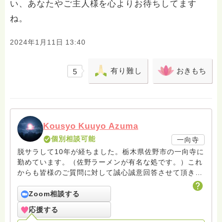
い、あなたやご主人様を心よりお待ちしてます
ね。
2024年1月11日 13:40
有り難し
おきもち
5
Kousyo Kuuyo Azuma
個別相談可能
一向寺
脱サラして10年が経ちました。栃木県佐野市の一向寺に
勤めています。（佐野ラーメンが有名な処です。）これ
からも皆様のご質問に対して誠心誠意回答させて頂きた
いと存じます。まだまだ修行中の身ですので至らぬ点あ
ろうかとは存じますが共に精進して参りましょうね。お
Zoom相談する
寺にもお気軽に遊びに来てください。
応援する