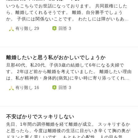
いつもこちらでお世話になっております。 共同親権にした
ら、離婚してくれるそうです。 離婚、自分勝手でしょう
か。 子供には関係ないことです。 わたしには障がいもある
し、夫やその家族は理解できないことだったと思います。
有り難し 29
回答 3
その中で妻で居続けるのに違和感を感じます。そして、夫か
ら自由になりたいとも思います。 仕事も安定していませ
ん。 行ったり、行かなかったり、 年金と、誰かから送られ
てくる婚姻費用で生活しているようなものです。 生活保護
離婚したいと思う私がおかしいでしょうか
の話も出ています。 生きてるのが、申し訳ないような気持
ちで生きています。 仕事は作業場へ？ ２年のうちに何をし
旦那40代、私20代、子供3歳の結婚して6年になる夫婦で
ていけばいいでしょうか。
す。 2年ほど前から離婚を考えていました。 離婚したい理由
は、私が精神的・身体的(病気)に辛い時に寄り添ってくれな
かったこと、子供が赤ちゃんの時の旦那の行動や言動が許せ
有り難し 16
回答 3
ないからです。 でも、私も至らない点はたくさんあったと
思いますし、旦那だけが悪いわけじゃないとも思っていま
す。 しかし、日々の積み重ねで旦那に対しての気持ちが冷
め、今では旦那が入った後の湯船に浸かりたくない、同じタ
不安ばかりでスッキリしない
オルを使いたくない、軽いボディタッチでさえ嫌、隣に並ん
で歩きたくないなど生理的に無理になってしまいました。
先日、1年間の調停離婚を経て離婚が成立。 スッキリするか
行為も2年以上ありません。 旦那の年齢的に子供を望むのは
と思ったら、今度は離婚後の生活に目がいき辛くて胸の奥が
無理だと思っていますが、本音で言うとまだ子供は欲しい気
ドスンと重く苦しいです。 もともと心配性、人の目を気に