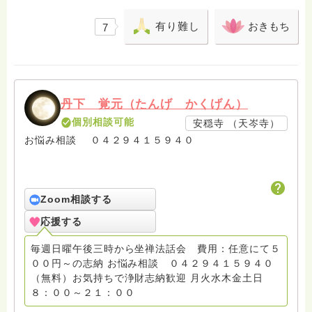
有り難し
おきもち
7
丹下 覚元（たんげ かくげん）
個別相談可能
安穏寺 （天岑寺）
お悩み相談 ０４２９４１５９４０
Zoom相談する
応援する
毎週日曜午後三時から坐禅法話会 費用：任意にて５
００円～の志納 お悩み相談 ０４２９４１５９４０
（無料）お気持ちで浄財志納歓迎 月火水木金土日
８：００～２１：００