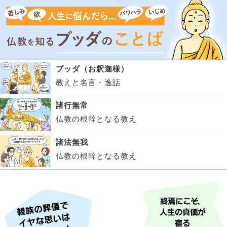
ブッダ（お釈迦様）
教えと名言・逸話
諸行無常
仏教の根幹となる教え
諸法無我
仏教の根幹となる教え