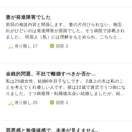
です。 どうしようもない人間で救いようもないと思われて
ので尚のこと心が辛く体が重くていっぱいいっぱいすぎて、
いに家の外で、何かやったのか、または、5万5千円ごそっと
増えました。 さらに彼が労災で大怪我し入院、入院中にも
もしょうがないと思います。 でも親でも友達でもない、客
泣いてしまうこともあります。 もっと穏やかに過ごしたい
なくなってはいないですが、何千円かずつ、少しずつ色々な
改めて家族のいない現実や周りの家族の見舞いの様子を見て
観的な意見が欲しいです。よろしくお願いします。
のに、気持ちの落ち着け方などどうしたらいいかわかりませ
手段で長期間抜かれていたら、恥ずかしながら絶対ないとは
妻が発達障害でした
老後の事など考えたと思います。退院後も以前と同じように
ん。
言えません。 本当に落ちていたのかもしれません。息子に
は動けない状況の中不安を感じたり、入院で中断していた離
前回の相談内容と関係します。 妻の片付けられない、物忘
は、落ちていたからといって、財布に入れるのはおかしい
婚調停の再会など現実を目の当たりにしてメンタル的に落ち
れがひどいのは発達障害が原因でした。そう病院で診断され
よ、交番がなかったら、そのままにしておくか、親に相談し
込む事もあるようでした。 私は子供が成人したら一緒にな
ました。 同居人（私）には理解をもとめられ、こちらとし
ないと、と今は伝えています。お金は、交番に届けると言っ
りたいと伝え関係継続を希望し今に至りますが、子供が成人
てはとりあえず受け入れ以外選択肢がない状況です。 発達
有り難し 17
回答 2
て預かっています。 相談したいのは、息子の言っている嘘
する頃にはお互い還暦間近、まだ10年近く先の話です。。入
障害のパートナーに手を焼きくるしめられ、絶望し、うつや
っぽい話を信じ切っていていいのだろうか、ということで
院中は可能な限り見舞いに行き力になりたいと常に伝え続け
無気力が発症してしまうのはカサンドラ症候群というものら
す。これまでのこともありますので、何度も、本当に拾った
ました。退院したら倍返しするから、と言ってくれていまし
しいと言うのをこの機械にはじめてしりました。 状況か
のか、と聞きました。ちなみに普段から少しずるいところが
たが、現実は復職も近くなり、いつ会社の呼び出しがあるか
ら、わたしはこれで間違いないとおもいます。 妻が発達障
ある子です。自分が食べたゼリーを食べていない、と言った
わからないと、会う予定も立てれずの状況です。それは仕方
金銭的問題、不妊で離婚すべきか否か…
害である以上改善することはないので受け入れるしかなく、
り、家庭内の些細なことですが、度々あります。 こんなと
ないのですが、最近特に壁を感じたりシャットアウトされて
つまり私が我慢するしかないのですが、それに耐えられそう
私は29歳女性、結婚6年目子なしです。 2歳上の夫は私のこ
ころもありますが、基本的には優しい子です。ただ、お金に
いるように感じてしまう事がありました。手を繋ぎたい意思
にありません。 離婚したいですが、子供への影響を考える
とを考えてくれ優しい人です。彼は22歳で過労でうつ病にな
関してだけは、ちょっと信用できないところがあります。
を示したのにはぐらかされた事、別れ際に私が手を出したら
とかわいそうでなりません。 私自身母子家庭で育ち、偏っ
りました。うつ病復帰・転職後出会い結婚しましたが、結婚
お坊様なら、どうなさいますか。息子にどんな言葉をかけま
繋いでくれましたが次に会う話はしてくれなかった事、いろ
た偏屈な母との2人暮らしは最悪でしたので、子供には同じ
2年目からまた精神科に通い始めました。 2人とも子どもを
有り難し 25
回答 2
すか。
いろな事がひっかかり別れてから悲しくて涙がでてきまし
轍を踏ませたくありません。 でもそのためには私が犠牲に
望んでいますが、夫婦生活は1度もちゃんとできていませ
た。彼に余裕がなく私の事を考えられないのか、それとも
なって耐えるしかありませんが、今の私の無気力症状などを
ん。理由は夫が1人でも出せないことです。 私に不妊の原因
先々の不安などから私と関係を続ける事に悩んでいるのかわ
考えると仕事にも支障がでてますし（ぜんぜん進まない）、
はありません。2人で様々な病院に行きましたが、原因不明
かりません。その日正直に話して一度ゆっくり話したいと伝
このまま結婚生活を続けるのはつらいです。 でも離婚は子
でした。多分精神的な原因で行為ができないのだと思いま
えたところ私の事や仕事の事、家の事、自分の事を考えてて
供がかわいそう。 なぜよりによってこの人と結婚してしま
罪悪感と無価値感で、未来が見えません。
す。最終的に、県内で一番の泌尿器科医に男性の種を取る手