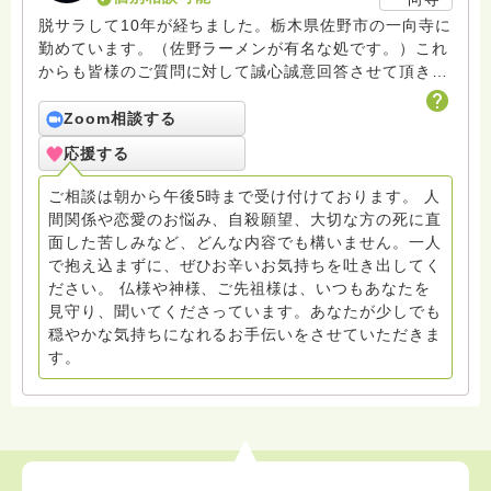
脱サラして10年が経ちました。栃木県佐野市の一向寺に
勤めています。（佐野ラーメンが有名な処です。）これ
からも皆様のご質問に対して誠心誠意回答させて頂きた
いと存じます。まだまだ修行中の身ですので至らぬ点あ
ろうかとは存じますが共に精進して参りましょうね。お
Zoom相談する
寺にもお気軽に遊びに来てください。
応援する
ご相談は朝から午後5時まで受け付けております。 人
間関係や恋愛のお悩み、自殺願望、大切な方の死に直
面した苦しみなど、どんな内容でも構いません。一人
で抱え込まずに、ぜひお辛いお気持ちを吐き出してく
ださい。 仏様や神様、ご先祖様は、いつもあなたを
見守り、聞いてくださっています。あなたが少しでも
穏やかな気持ちになれるお手伝いをさせていただきま
す。