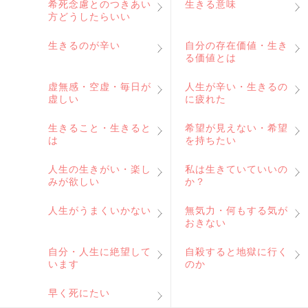
希死念慮とのつきあい
生きる意味
方どうしたらいい
生きるのが辛い
自分の存在価値・生き
る価値とは
虚無感・空虚・毎日が
人生が辛い・生きるの
虚しい
に疲れた
生きること・生きると
希望が見えない・希望
は
を持ちたい
人生の生きがい・楽し
私は生きていていいの
みが欲しい
か？
人生がうまくいかない
無気力・何もする気が
おきない
自分・人生に絶望して
自殺すると地獄に行く
います
のか
早く死にたい