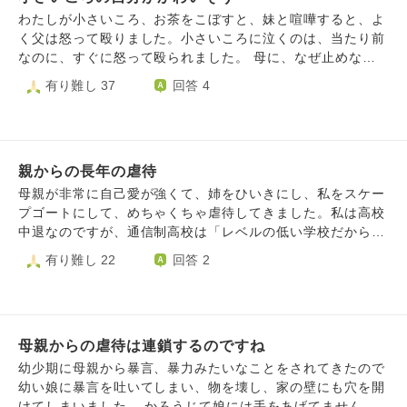
私は中学生で2年間の不登校になったり、その後も高校にも
でも年を重ねるにつれて、少しずつ自分を抑えられるように
わたしが小さいころ、お茶をこぼすと、妹と喧嘩すると、よ
通えず、ダメな人間になってしまいました。 唯一、18歳の
なり、そのようなことは少なくなりました。 それでも、父
く父は怒って殴りました。小さいころに泣くのは、当たり前
頃から在宅ワークを続けています。 今は家の家事も出来る
はいつも家族のために一生懸命働き、子どものことを大切に
なのに、すぐに怒って殴られました。 母に、なぜ止めなか
ようになりました。 ですが、孤独です。寂しさがずっと抜
考えてくれる人でもあります。 ここ数年、父はもう私たち
ったのかと、大人になって聞いたら、言葉では止めてたよ、
有り難し 37
回答 4
けません。人と関わるとトゲトゲしてしまい、相手を傷つけ
に暴力をふるうことはなくなり、怒っても大声で口論するだ
といい、いつものように父の悪口を言っていました。 ま
てしまいます。 カウンセラーや看護師さんにもたくさんお
けでした。私は「父は変わったのだ」と思い、この数年はで
た、わたしじゃなくて、父に言ってよね、と言われました。
世話になっています。 支えられているのに、同じことで気
きるだけ明るく、穏やかな雰囲気で父と接するようにしてき
親戚に相談しても、軽くて分かってくれません。誰も理解し
持ちが落ちて辛いです。私だけがダメな人間で自己嫌悪も感
ました。 でも、その考えは間違っていたのかもしれませ
てくれないのが悲しいです。 父は、怒るとすぐに物に当た
じます。 家族と仲良くなれなかった悲しさもあります。 ど
ん。 1か月前、父は母と大きな喧嘩をしました。私が母をか
親からの長年の虐待
ります。 母といつもけんかをしています。 母は、わたしの
うかアドバイスをいただけないでしょうか。
ばった時、父はまた私に手を上げ、ひどい言葉で私を罵りま
ことを、過干渉に接します。ひどい言葉もたくさん言いま
母親が非常に自己愛が強くて、姉をひいきにし、私をスケー
した。母も巻き込まれてしまいました。 私は本当に悲しく
す。 わたしは、嫌になって、実家を出ました。 だけど、わ
プゴートにして、めちゃくちゃ虐待してきました。私は高校
て、とても失望しました。 この1か月、毎晩眠れず、たくさ
たしの心の中の小さなわたしが、よく思い出して泣いていま
中退なのですが、通信制高校は「レベルの低い学校だから、
ん泣いています。 一方では、私はもう疲れてしまい、失望
す。 安心で、受け止めてくれるような、温かな幼少期は、
いってらいけない」とか、公立大医学部に行かないといけな
有り難し 22
回答 2
し、父との距離を縮めようと努力する気持ちがなくなってし
二度と手に入らないことが、悲しいです。 わたしに残った
いと言われて、４浪し、看護学科に行ったら、かなりしんど
まいました。 でももう一方では、父はやはり私の父です。
のは、お金があったけど悲しい幼少期の思い出と、自己肯定
いことがあってやめてしまった後、父親から、半年間にわた
私は子どもとしてきちんと接しなければならないと思ってい
感の低さ、不安障害です。 過去を振り返って、現実も悲し
って、徹夜で性的虐待を受けました。徹夜だったので、体調
ますし、もし冷たく距離を置いてしまったら、自分はひどい
くなります。 どうすれば、欲しかった、温かな家庭、幼少
を崩したし、判断力も無くなったので、アルバイト禁止で、
娘で親不孝なのではないかと感じます。 私は父にひどい態
期を諦められますか。 そして、わたしなら、自分のこども
母親からの虐待は連鎖するのですね
有名大学進学以外許さないと言う母親の言いなりになりまし
度を取りたいわけではありません。 誰よりも、父が私を愛
が殴られていたら、身を挺して守るのに、母は、やはり自分
た。母親は実家に私を軟禁状態に置きました。外に出るとき
幼少期に母親から暴言、暴力みたいなことをされてきたので
してくれていることは分かっています。ただ、怒った時だ
の保身の方が大事だったのでしょうか。 実家とは、縁をき
は、必ず母親がついてきました。母親は時々、窓を開けて、
幼い娘に暴言を吐いてしまい、物を壊し、家の壁にも穴を開
け、自分を抑えられなくなるのです。 それでも、私は深く
ろうと思います。
私の悪口を叫び、私のことを警察官が疑っていると言って、
けてしまいました。 かろうじて娘には手をあげてませんが