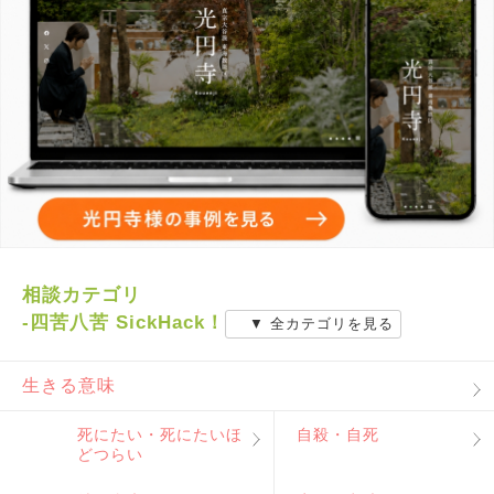
相談カテゴリ
-四苦八苦 SickHack！
▼ 全カテゴリを見る
生きる意味
死にたい・死にたいほ
自殺・自死
どつらい