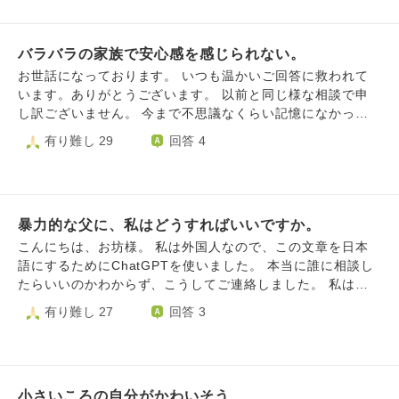
て生きていけば良いのでしょうか？
が異常に低く、自己犠牲がつよいです。 一人暮らしで離れ
てますが父母とまだが関わりがあり、まるで何事もなかった
バラバラの家族で安心感を感じられない。
かのように話してきます。「わたしたちは何もなくて平和よ
ね」だそうです。
お世話になっております。 いつも温かいご回答に救われて
います。ありがとうございます。 以前と同じ様な相談で申
し訳ございません。 今まで不思議なくらい記憶になかった
子供の頃のことを毎日思い出して辛いです。 母と父には感
有り難し 29
回答 4
謝しています。家族もみんな辛い思いをしていて大変だっ
た。今はそう思えます。 「いい思い出を思い出しなさい」
とよく言われます。 ですが、経験するべきでなかったこと
を沢山経験してきたので、そう言われても嫌な思い出が消え
暴力的な父に、私はどうすればいいですか。
ません。 母に豚と呼ばれたこと。叩かれたり蹴られたりし
たこと。包丁を持たされて、「私（母）を刺せ」と言われた
こんにちは、お坊様。 私は外国人なので、この文章を日本
こと。 養育不全で子供の私を朝まで飲み屋に連れていった
語にするためにChatGPTを使いました。 本当に誰に相談し
り、500円玉を机に置いて頻繁に夜遊びに行っていたこと。
たらいいのかわからず、こうしてご連絡しました。 私は今
父は、月に1回の面会日にも関わらず、兄とパチンコに夢中
年28歳の女性で、今は両親と妹と一緒に暮らしています。
有り難し 27
回答 3
で、私をゲームセンターに何時間も放置したこと。 兄から
父はとても短気で、怒りやすい性格です。怒ると自分の言動
は、顔面を蹴られて床に血が広がるくらい流血をしたこと。
をコントロールできなくなり、家族を深く傷つけるような言
何年間も毎日、「豚」「死ね」「一生目覚めるな」と言われ
葉を言ったり、ひどい行動をしたりします。 とても悲しい
たこと。妹は豚だと書いた紙を学校で配られたこと。 他に
ことですが、父は昔、暴力をふるう人でした。私が小さい
も小学一年生の頃性被害を受けたり、いろいろありました。
小さいころの自分がかわいそう
頃、父は怒るたびに母や私たち兄弟をよく叩いていました。