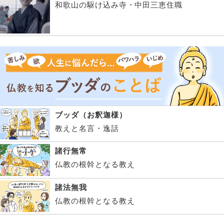
和歌山の駆け込み寺・中田三恵住職
ブッダ（お釈迦様）
教えと名言・逸話
諸行無常
仏教の根幹となる教え
諸法無我
仏教の根幹となる教え