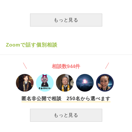
様が夢に出てきて、「怠らず努力し続ければ、夢は叶いま
小中）の収入等を調べて「お父さん、大丈夫？ｗｗ」と私に
す」とおっしゃりました。それから急に少し勉強が出来るよ
言ってきます。 ここ２年くらいはその親友と会おうとする
うになりました。父親の顔が脳裏に浮かぶ時にそれを消せる
とその日の朝になって高熱が出たり、血尿が出たり、過呼吸
もっと見る
ように、勉強机の上に仏像の写真を飾って頑張っています。
になることが続いて、物理的に距離を取ってLINEのやり取
休みの日に母親から禁止されていたお寺にお参りしたりも始
りのみにしていました。 LINEのやりとりでは、その親友に
めました。中古ですが仏像を部屋に置きました。お寺浄土宗
以前、「（亡くなった私のペット）の写真でアクリルキーホ
とか浄土真宗に入りたいし、今、仏教の本も読み始めてるの
ルダーを作った」という話をしたら「私のペットのキーホル
Zoomで話す個別相談
ですが、仏教のお祈りの仕方やお教、大まかな考え方、仏様
ダーのアクキーも作ってほしい」と言われ「友達だから」と
についての知識が知りたいです。
安易に引き受けてしまいました。 私はデザインの仕事をし
ていたことがあったのでその技術でデータを仕上げ、印刷会
相談数944件
社とのやり取りも全部引き受けました。（どんなに安くても
１万円はする仕事量だと思います） しかし私がデータを入
稿した後、印刷所から来た彼女宛の請求書（制作の実費）を
３度無視し、私の方に印刷会社から「（親友）さんから支払
いがまだない」連絡がきたので彼女に支払いをするよう何度
も催促し、なんとか支払いをさせました。 それから印刷会
匿名非公開で相談 250名から選べます
社でアクキーが完成し、アクキーが２週間前に彼女の手元に
届いたようなのですが、私に「無事届いた」とかお礼の連絡
もっと見る
すらありません。 それ以前にも、その親友は「飼っていた
インコを手で鷲掴みして食べるふりをする」という虐待を私
に話したので「それは本気で止めなよ、虐待だよ！」と言い