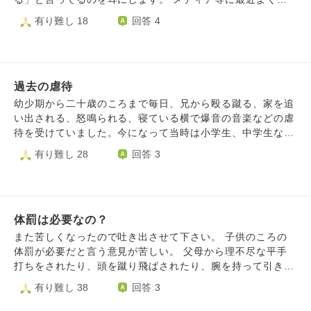
演されてるとあるお坊さんまでもが、「子供は生まれてくる
有り難し 18
回答 4
前にお母さんを自分で選んで生まれてくるんです」と自身の
チャンネルで話していたのを見たことがありました。 私は
母親から酷い虐待を受けて育った為、こういった話を聞くた
びにとても嫌な気持ちになります…。 子供が産まれてくる
過去の虐待
前に母親を自分で決めて生まれてくるというのは事実なので
しょうか？ 子が母親を選んで生まれてくるというのは仏教
幼少期から二十歳のころまで毎日、兄から殴る蹴る、家を追
のお経とかにも書かれてることなのでしょうか？ もしこの
い出される、怒鳴られる、寝ている横で爆音の音楽などの虐
話が本当であれば、何故虐待する親のもとに生まれてくる子
待を受けていました。今になって当時は小学生、中学生なが
供が存在するのでしょうか？ 虐待される子供たちは私も含
らホームレスになっでも家をでなかったのかと55歳になった
有り難し 28
回答 3
め自分たちでそういう親をわざわざ選んでこの世に生まれて
ああまでも毎日後悔しています。当時、親は見て見ぬふりで
きているのですか？ 何かご存知でしたら教えてください。
なにもしてくれず、今では覚えてもいないそうです。当時は
お願いします。
あまりの酷い扱いに周囲の人から「お前は拾われてきた厄介
者だ」と言われつづけ、最近まで私も拾われてきたどこの子
体罰は必要なの？
がわからない存在なのではと疑っていました。最近は、小学
生・中学生の頃のうちにホームレスになってでも家を出なか
また苦しくなったので吐き出させて下さい。 子供のころの
ったことを後悔して仕事が手につかず休んだりしています。
体罰が必要だと言う意見が苦しい。 父母から理不尽な平手
今からでも家を出れば良いのですが、私は発達障害で障害者
打ちをされたり、頭を蹴り飛ばされたり、腕を持って引きず
手帳3級のため、どこも賃貸で部屋を貸してくれるアパート
られたりしました。 良いことをすると睨まれ、あなたは本
有り難し 38
回答 3
無く、仮にあったとしても障害者雇用の安い給料では一人暮
当に悪い子ね、おまえは本当にダメだと言われたり。 40歳
らしはできません。私は今後、どうやって、どのように考え
を超えた今も心の後遺症に苦しめられています。自己肯定感