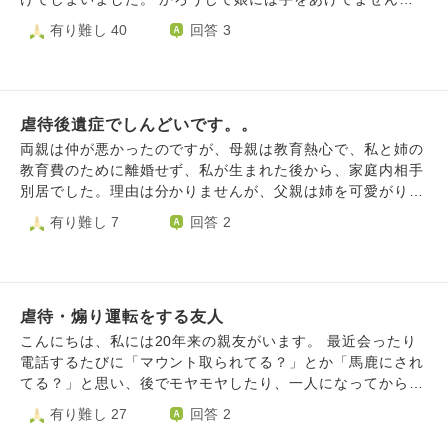
傷ついてしまい、この痛みをどうしても癒すことができませ
ゲラゲラ笑いました。家から出られないで、怒られる生活に
自分の体がアザだらけになってしまいました。これでは自分
有り難し 40
回答 3
ん。 私はどうしたらよいのでしょうか。 どうか、お坊様の
つかれて、29歳で私立大学に行きました。働かせてくれない
の母親と同じになってしまいそうで怖いです。自分までで食
お考えを聞かせてください。
し、大学に行っているときだけでも、自由になりたかったか
い止めたいです。でも怒りだすと自分では止められないで
らです。看護学科をやめてから、大学に行くまでに３年の履
す。 心療内科に通ったことがありましたが、保険に入れな
歴書の空白ができました。今度、大切な就職試験があるので
くなるので、娘のことを考えると通えません。
すが、なんと言ったらいいでしょうか？
虐待後遺症でしんどいです。。
両親は仲が悪かったのですが、母親は教育熱心で、私と姉の
教育費のために離婚せず、私が生まれた後から、家庭内相手
別居でした。理由は分かりませんが、父親は姉を可愛がり、
私が生まれた時から私をいじめました。小学校に入った時
有り難し 7
回答 2
に、私は姉ほどの学力が無いということも分かり、母親も姉
の方を可愛がるようになりました。母親はキリスト教の信仰
を持っていたので、姉をキリスト教の聖人に例えたりしてい
ましたが、どこかで、私の事を「悪人」と信じるようになり
虐待・煽り運転をする友人
ました。思春期以降は父親からの激しい性虐待を受けるよう
になりました。現在、両親は仲直りし、反省はしてくれてい
こんにちは、私には20年来の親友がいます。 最近会ったり
ますが、今でも私はフラッシュバックで苦しんでいます。看
電話するたびに「マウント取られてる？」とか「馬鹿にされ
護学校の勉強に手がつかず、PTSDの症状もでてくるので、
てる？」と思い、後でモヤモヤしたり、一人になってから激
実家を出て看護学校の近くに引っ越しました。それでも、フ
しい怒りが湧くようになりました。 例えば、私の父とその
有り難し 27
回答 2
ラッシュバックが止まらず。母親を見捨てたのではないかと
親友は同じ業界の人なのですが、親友は自分の勤める会社の
いう罪悪感もあり、勉強が出来なかったです。一昨日、観音
データを使って私の父（個人事業主・75歳高齢のため事業縮