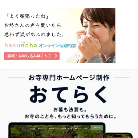
ましたが「私は獣医免許あるから怪我なんかさせないし平気
だよｗｗ」と笑って言い、 さらに２年前私が彼女と二人で
旅行に行った時彼女に高速道路で運転をお願いした時は、そ
こで彼女は「合流してくる車（向こうが優先）を煽って進路
妨害をする」「時速100km以上で飛ばしながらスマホで仕事
のメールを打つ」という行為をしました。 「やめて」と言
ってもやめてくれず、本気で死ぬと思いました。 会うた
び、電話するたび、ＬＩＮＥするたび、こんなことが起こり
ます。 限界です。 縁切りをしますが、友人だった者として
何か一言でも言うべきでしょうか…？