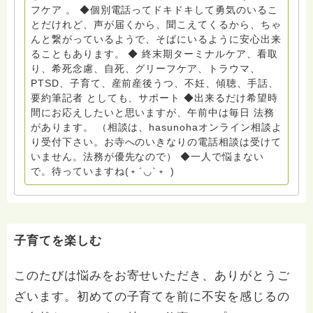
ーラサロン おしゃべりカフェひだまり』 ビハーラ和歌
フケア 。 ◆個別電話ってドキドキして勇気のいるこ
山代表 居場所運営 問い合わせ申込⬇️こちらから
とだけれど、声が届くから、聞こえてくるから、ちゃ
griefcare.tomoshibi@icloud.com ◆GEはしもとサピュ
んと繋がっているようで、そばにいるように安心出来
イエ 所属 （Gender Equity 誰もが自分らしく生きるこ
ることもあります。 ◆ 終末期ターミナルケア、看取
とができる社会をめざして）DV・女性支援 ◆認定NPO
り、希死念慮、自死、グリーフケア、トラウマ、
京都自死自殺相談センターSotto 元グリーフサポート委
PTSD、子育て、産前産後うつ、不妊、傾聴、手話、
員長（2018〜2024） ◆保育士.幼稚園教諭.小学校教諭.
要約筆記者 としても、サポート ◆出来るだけ希望時
レクリエーションインストラクター.中学校DV授業 10年
間にお応えしたいと思いますが、午前中は毎日 法務
間 保育 教育の現場で 総主任として勤めた経験も生かし
があります。 （相談は、hasunohaオンライン相談よ
つつ、お話できることがあれば 幸いです。 いつも あな
り受付下さい。お寺へのいきなりの電話相談は受けて
たとともに。南無阿弥陀仏 ここでは、宗旨を問いませ
いません。法務が優先なので） ◆一人で悩まない
ん。 まずは、ひとりで抱え込まないで。 来寺お問い合
で。待っていますね(﹡´◡`﹡ )
わせは⬇️こちらから miehimeyo@gmail.com ※時間を割
いて、あなたに向き合っています。 ですので、過去の
質問へのお返事がない方には、応えていません。お礼回
答がある方を優先しています。 懇志応援も宜しくお願
いします。 ※個別相談は、hasunohaオンライン相談よ
子育てを楽しむ
り受け付けています。お寺への いきなりの電話相談は
受け付けておりません。また夜中や早朝の電話もご遠慮
このたびは悩みをお寄せいただき、ありがとうご
ください。 法務を優先させてください。
ざいます。初めての子育てを前に不安を感じるの