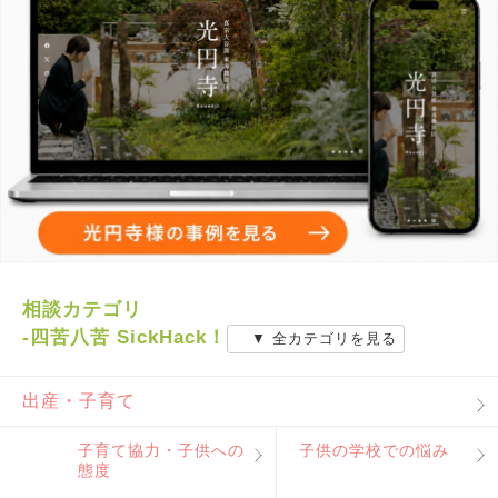
相談カテゴリ
-四苦八苦 SickHack！
▼ 全カテゴリを見る
出産・子育て
子育て協力・子供への
子供の学校での悩み
態度