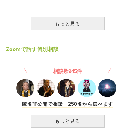
ませんか？
ません。 よろしくお願い致します。
たのですが、それ以降また既読にもならず、返事がありませ
ん。 心配していたのに、また音信不通のような状態で少し
腹が立ってしまいました… 事情があるのは分かるけど、
「落ち着いたらまた連絡するね」みたいな一言くらいあって
もっと見る
も良いのかなと… 心の友くらいの関係だと思っていたので
悲しい気持ちもあります。 こういうとき、どう思います
か？ 今は一旦何のアクションも起こしていません、そっと
しています。
Zoomで話す個別相談
相談数945件
匿名非公開で相談 250名から選べます
もっと見る