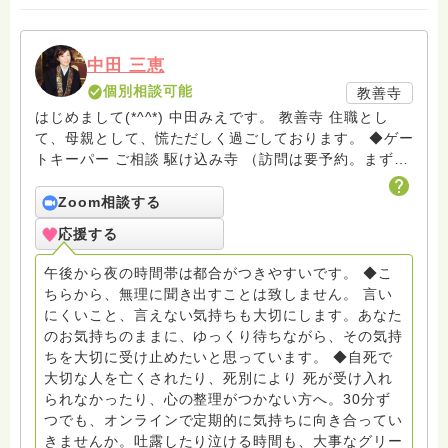
中田 三恵
個別相談可能
教善寺
はじめまして(*^^*) 中田みえです。 教善寺 住職とし
て、母親として、慌ただしく過ごしております。 ◆ゲー
トキーパー ご相談 駆け込み寺 （訪問は要予約。まずは
メールでお問い合わせください） ◆ビハーラ僧、終末期
ターミナルケア、看取り、グリーフケア、希死念慮、自
Zoom相談する
死、産前産後うつ、育児、DV、デートDV、トラウマ、
応援する
PTSD、傾聴トレーナー、手話、要約筆記、行政相談
員、女性支援員、小学校 中学校支援員としても、ケア
午後から夜の時間帯は都合がつきやすいです。 ◆こ
サポートをしています。 ◆一般社団法人『グリーフケア
ちらから、無理に聞き出すことは致しません。 言い
ともしび』理事長 【ともしび遺族会】運営 毎月 第１
にくいこと、言えない気持ちも大切にします。あなた
金・昼夜2回開催（大阪駅前第3ビル） 14：00〜，18：
のお気持ちのままに、ゆっくり待ちながら、その気持
00〜 お問い合わせ申込⬇️こちらから
ちを大切に受け止めたいと思っています。 ◆自死で
griefcare.tomoshibi@icloud.com ＊この活動は皆さま
大切な人を亡くされたり、死別により 死が受け入れ
のご支援により支えられております。ご協力をよろしく
られなかったり、心の整理がつかない方へ。30分ず
お願いします。 ゆうちょ銀行 口座番号 普通408-
つでも、オンラインで定期的に気持ちに向き合ってい
6452769 一般社団法人グリーフケアともしび ◆『ビハ
きませんか。吐露したり泣ける時間も、大事なグリー