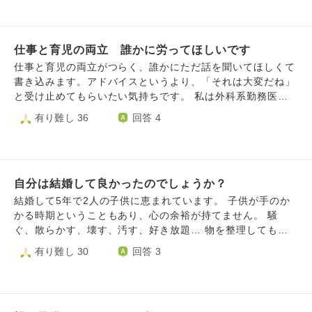
まったため上から休職するように促されて2週間休職しまし
しています。昔に比べたらこのような子育ての環境を理解
た。 会社と相談のもと、心療内科に通って薬を飲みなが
し、受け入れてくれる社会になったと感じています。 しか
ら、今はパートタイムに変えて大幅に勤務時間を減らして働
し、未だに理解がなく心ない一言を言ってくる上司や同僚も
いています。 私の知る周りのママたちはみんな、子どもを
仕事と育児の両立 誰かに労ってほしいです
います。 なぜ子育て中の親はこれほど形見の狭い思いをし
保育園に通わせながら正社員で働いています。 私だけが、
なければならないのでしょうか。経済的・精神的に余裕がな
仕事と育児の両立がつらく、誰かにただ話を聞いてほしくて
できませんでした。 休職からの復帰後は、明らかに私にだ
い家庭が増え、寂しい思いをしているこどもが増えていると
書き込みます。アドバイスというより、「それは大変だね」
け態度がきつくなった人もいて、 またミスする、怒られる
感じます。 このような社会では、いくらお金を支援しても
と受け止めてもらいたい気持ちです。 私は外科系勤務医
という不安と恐怖で職場に行くのが毎日辛いです。パートタ
らってもこどもが増えないのも納得です。 その上でお願い
で、子どもが2人います。下の子はまだ小さく、夜中に何度
有り難し 36
回答 4
イムですら。 家にいて子どもと接していても、突然涙が出
です。 このような社会でも強く立派にこどもを育てていく
も起きます。 毎朝子ども2人の朝食・支度をして、7時半に
て何も手につかなくなるので、子どもにも悪いし夫にも迷惑
ための気持ちのあり方を教えてください。その言葉を胸に、
保育園へ送り、そのまま職場へ向かいます。朝は自分の食事
をかけて申し訳ない気持ちでいっぱいです。 夜泣きでどん
これからも苦労から逃げずに頑張りたいと思います。 宜し
や支度の時間はほぼありません。同じ服でノーメイクで行き
なに眠れなくても、子どもの風邪がうつっても、みんなちゃ
くお願いいたします。
ます。始業ギリギリにすべり込み、昼休憩はほとんどなく、
んと働いているのに、私だけができなくて情けなくて消えた
自分は結婚して良かったのでしょうか？
食事できない日もあります。 定時で急いで帰り、お迎えに
いです。 こんなに恵まれているのに何もできません。 大好
行き、帰宅後は夕食、お風呂、寝かしつけ。自分のご飯は21
結婚して5年で2人の子供に恵まれています。 子供が手のか
きな夫と望んで不妊治療の末授かった可愛い子ですが、 子
時半ごろになることが多いです。洗濯や家事をして、論文や
かる時期ということもあり、心の余裕が持てません。 騒
育てしながら働く能力もない人間が子どもを産んでしまって
学会発表準備の続きをする日もあります。夜中は子ども対応
ぐ、散らかす、壊す、汚す、好き放題… 物を整理しても子
ごめんなさいという気持ちでいっぱいです。 どうしたら働
で何度か起き、朝4時頃からは30分おきに泣かれて、そのま
供の手が届く場所だとグチャグチャにされるのでテーブルの
有り難し 30
回答 3
けますか。 どうしたら他のママのように働けますか。
ままた朝になります。 土曜も半日仕事、日曜はワンオペの
上に置いたりして片付けもできません。 夜寝る時も子供の
ことが多いです。夫はいますが仕事が忙しく、外部サービス
寝相の悪さや、夜泣き、大声をあげて遊び出すなどで休まら
を使うことにも否定的なので、結局かなりの部分を自分で回
ない。 当たり前のことと言えばそうなのですが自分にとっ
しています。 最近は、 ・自分の髪を洗えるのが週2回程度
ては耐え難い苦痛です。 また自分としては、子ども1人より