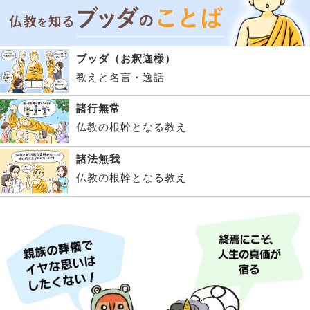
ブッダ（お釈迦様）
教えと名言・逸話
諸行無常
仏教の根幹となる教え
諸法無我
仏教の根幹となる教え