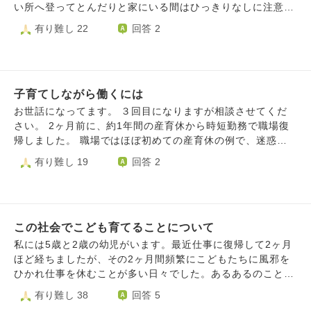
い所へ登ってとんだりと家にいる間はひっきりなしに注意さ
れるような事をしてきます。 私もあまり注意ばかりはした
有り難し 22
回答 2
くないのですが、危なかったり物を投げたり振りまわしたり
するのでいい加減やめて欲しかったりでつい声が大きくなっ
てしまったり、自分が「やめて」や「いい加減にして」など
の否定的な言葉を言ってしまうと なんだか自分自身も嫌に
子育てしながら働くには
なる、言い過ぎたと自己嫌悪になることがあり精神的に疲れ
てしまっています。言い過ぎた時は「ごめんね。言い過ぎち
お世話になってます。 ３回目になりますが相談させてくだ
ゃった。」と謝るようにしています。 あと、うちの子はお
さい。 2ヶ月前に、約1年間の産育休から時短勤務で職場復
喋りでずっと遊びながらもなんらか歌っていたり最近は「〜
帰しました。 職場ではほぼ初めての産育休の例で、迷惑を
って言って！ねぇ、言って！」と何かセリフを言わされた
かけて申し訳ないという気持ちがあり、 育休中も要請があ
有り難し 19
回答 2
り、「あれ何？」と質問が多くなってきて静かな時間がほぼ
ったら出勤したり、復帰後は頑張るぞという気持ちで、業務
無くちょっと精神的に疲れてしまいました⋯。子供が元気な
内容を忘れないようまとめたり自分なりに努力して復帰した
のが一番とは思いますが。 最近は夜10時まで寝てくれず私
つもりでしたが、 復帰後はミスが多く、後輩にすら注意さ
も精神疾患を抱えながらだと睡眠は本当は多めに取りたいの
れたり、 自分の仕事を思い出すこともままならない中新人
ですがだんだん夜遅くになってきて心身共にかなりきつく朝
この社会でこども育てることについて
の教育を任せられて、間違ったことを教えてしまい上司に怒
も起きづらくなってきています。 知り合いの方も４歳、５
られたり、 育休明けだからって仕事ナメてないかと先輩に
私には5歳と2歳の幼児がいます。最近仕事に復帰して2ヶ月
歳が一番大変だったとも言っていたのでやはり皆さん大変な
言わせてしまったり、 仕事を軽んじるなんてとんでもな
ほど経ちましたが、その2ヶ月間頻繁にこどもたちに風邪を
時期なのでしょうか。 夜になるとああ。１人で遠くに行き
く、自分としては職場に貢献したい一心で全力で頑張ったけ
ひかれ仕事を休むことが多い日々でした。あるあるのことで
たいと現実逃避の様な事を考えたり、ああ情けないなと自分
れど、結果が出ませんでした。 ものの1ヶ月で家庭でも職場
すが、謝り続けながら仕事をしていくことが辛いです。私の
有り難し 38
回答 5
の事を思ったりしてしまいます。
でもところ構わず涙が出るようになり、錯乱状態になってし
友人たちも同じ辛い思いをしながらみんな仕事と育児に奮闘