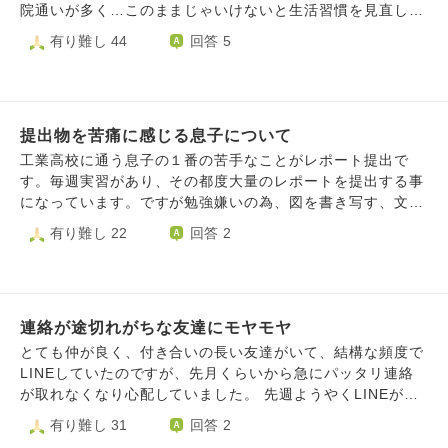
しいじゃん自分もなかなかいいじゃんって思ってほしいので
かおかしいです。私はそんな狂った両親に育てられ、社会人
院通いが多く…このままじゃいけないと生活習慣を見直した
すが、私自身はなんだか悲しみから自分のことも世の中のこ
にはなることができましたが、アダルトチルドレンだろうな
り、カウンセリングへ通い内省したりと、努力しているので
有り難し 44
回答 5
とも見ているのです。 うまく言葉にできないのですが、陽
と思ったり、毒親に育てられた自律していない人間だという
すが、自身のアレルギー体質が強く、季節の変わり目はどう
の感情よりも陰の感情の方が発する力が強く、それに引っ張
自負があります。 成人しているため両親の問題に関わらな
してもコントロールが難しく、今回入院してしまいました。
られるのかもしれません。 我ながら矛盾しているように思
ければ解決する話ではあるのですが、ペットの飼育を協力し
以前は働くこともままならなかったですが、アルバイトをし
うのですが、そんな私が子供にしてあげられることは何なの
てやっていることや、これから結婚を控える自分にとって、
てようやく身体が慣れ、新たに仕事を始めるタイミングでし
でしょうか。
両親とは関わらなければいけないし、2人の間を取り持つ唯
提出物を苦痛に感じる息子について
た。 気持ちが落ち込んでいると、決めたことも揺らいでし
一の存在のようになってしまっています。 自分は幸せにな
まうのか…とこちらを思い出し、ご相談させて頂きます。
工業高校に通う息子の１番の苦手なことがレポート提出で
りたいけれど、幸せになっていいのかわかりません。実の両
私の体調の変化や、子育てのこと、お互いの将来のことを夫
す。毎週実習があり、その都度大量のレポートを提出する事
親だから、無関係のように自分だけ楽しく過ごすことができ
と話し合い、今の家を売却して実家近くに引っ越すことを、
になっています。ですが勉強嫌いの為、図を書き写す、文章
ません。思い切って楽しく過ごすと必ず、家族会議が勃発
数カ月前に決めました。まだ予定という段階なので、子供は
を考えるなど、大変ながらも他の生徒が出来ていることが本
有り難し 22
回答 2
し、私には幸せはない。この人たちと血が繋がっている時点
まだ伝えていません。（低学年です） ですが、本当に本当
人は苦痛過ぎてギリギリまで取り組めません。 最終的には
でもう、変わることはないという絶望に襲われます。2人と
にこれでいいのか、子供のことだけを考えると悩んでしまい
締め切り過ぎての提出になりますが、終わるまでイライラが
関わると必ず嫌な思いをします。しかし2人は自分を曲げて
ます。せっかく慣れている環境なのに、私のせいでそれを奪
収まらず物を投げたり自己否定などして感情が荒れていま
くれません。カウンセラーやだれか第三者を通じて話したい
ってしまうことになる。 夫にも話しましたが、それは不安
す。 先月から抗うつ薬を服用するようになり、以前よりも
と言っても無理でした。 この2人とこれからも関わらなけれ
だけれど長い目で見たら引っ越しするなら今しかない、子供
連絡が途切れがちな友達にモヤモヤ
落ち着いて生活していますが、それでもレポート提出、定期
ばいけないこと、私にも同じような性格が遺伝して、社会的
がある程度大きくなるとより難しくなる。と。 いろんな選
テスト前になると感情が落ち着かなくなります。 提出物へ
とても仲が良く、付き合いの長い友達がいて、結構な頻度で
に劣っていることに絶望を感じます。 自分の欠点を両親の
択肢がある中で、自分たちが選択したことを正解だったと思
の取り組み方を工夫してみてはどうかと話してみましたが思
LINEしていたのですが、先月くらいから急にパッタリ連絡
せいにしているように思われましたら申し訳ございません。
えるように行動していくことが大切だと考えますが、やはり
い付かないようです。 どうか良い知恵をお教えください。
が取れなくなり心配していました。 先週ようやくLINEが来
確かにそうかもしれないです。もしそうであれば、どのよう
不安で… 不安ばかりが募ってしまいます。 何かに迷った
て、「親戚関係で色々あって病んでた」とのことでした。
有り難し 31
回答 2
に自分を変えていくべきでしょうか。方法を教えていただけ
時、どうしたらいいのでしょうか。 長くなり、申し訳あり
私は「そうだったんだね、気にしないでいいよ」等と返信し