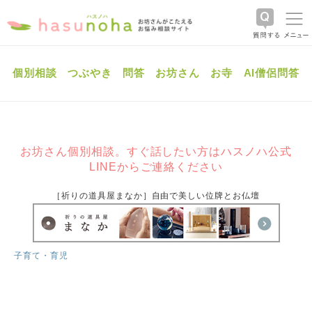
個別相談
つぶやき
問答
お坊さん
お寺
AI僧侶問答
お坊さん個別相談。すぐ話したい方はハスノハ公式
LINEからご連絡ください
［祈りの道具屋まなか］自由で美しい位牌とお仏壇
子育て・育児