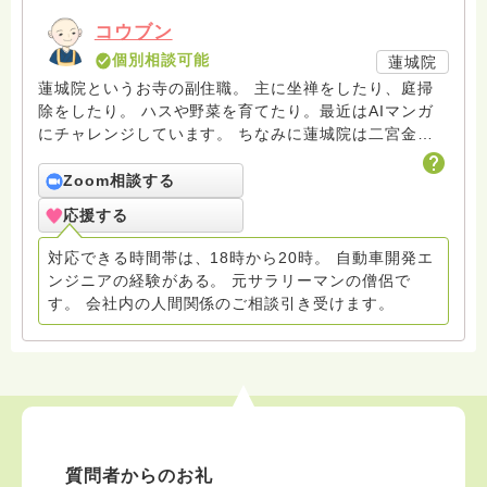
コウブン
個別相談可能
蓮城院
蓮城院というお寺の副住職。 主に坐禅をしたり、庭掃
除をしたり。 ハスや野菜を育てたり。最近はAIマンガ
にチャレンジしています。 ちなみに蓮城院は二宮金次
郎(尊徳)のお墓があるお寺。 また、毎月第1月曜日、第
1土曜日に坐禅会を開催しております。 ■X(旧Twitter)ア
Zoom相談する
カウント■ https://x.com/koubun_osho
応援する
対応できる時間帯は、18時から20時。 自動車開発エ
ンジニアの経験がある。 元サラリーマンの僧侶で
す。 会社内の人間関係のご相談引き受けます。
質問者からのお礼