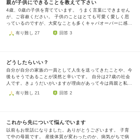
・家がかなり散らかっている ・保育園の書類締切を忘れる
親が子供にできることを教えて下さい
も2人の方がそのような苦しみが増えることが目に見えてい
ことがある など、自分がどんどん失われていく感じがあり
たので本当は1人だけが良かった…。でも相手の押しに負け
4歳、0歳の子供を育てています。 うまく言葉にできません
ます。 職場では、これから後輩指導をしていく立場として
る形で同意してしまった…。 子供は可愛いと思うけど今で
が、ご容赦ください。 子供のことはとても可愛く愛しく思
期待されていますが、正直それどころではなく、毎日を回す
もそんな考えがしばしば頭をよぎります。 子供が2人になっ
っているのですが、大変なことも多くキャパオーバーに感じ
だけで精一杯です。でも、辞める決断もできません。 金銭
てから自分自身の体調も崩しやすくなり、心の余裕がないの
る日も少なくありません。イライラすることもありますが、
有り難し 27
回答 3
的には、今すぐ仕事を辞めても生活に困るわけではありませ
を感じます。ふとした瞬間に子供のイタズラで声を荒げて発
たくさんの愛情を子供に与えたいというのはずっと思ってい
ん。それなのに、これだけしんどい思いをしてまでなぜ働い
狂する時もありました。つくづく自分は親に向いてないなと
ることです。 子育てをしていて感じるのは、子供は親の愛
ているのか、自分でもわからなくなることがあります。 職
思います。…だからと言って責任を放棄する気は毛頭無いで
を心から求めているということ、そして親に大きな愛を向け
場では子育て中ということで配慮してもらっており、当直は
すが。 もともと1人でいることが割と好きな人間だと自覚し
てくれることです。この愛に応えたい、大きな愛で包み込ん
免除、定時には帰れています。 一方で世間一般でいう「配
ていましたが、家庭ができて1人の時間がほぼ無いことがこ
どうしたらいい？
であげたいと思いつつも、子供と向き合っていると時には泣
慮」の程度とはかなり違うのだろうとも認識しています。
んなにもストレスとは…。 今は家庭の幸せよりも辛さの方
いたり怒ったりしてしまいます。 親子の縁とは何なのでし
自分が自分の家族の一員として人生を送ってきたことや、今
周囲に話しても、「夫をもっと動かしたら？仕事にも共通す
が大きいです。 こんな自分は結婚すべきではなかったので
ょうか？私と子供の間に感じるこの強い結びつきは、いった
後もそうであることが漠然と辛いです。 自分は27歳の社会
る能力だよ」「今きつがっていたら今後やっていけないよ」
はないかと思うそんな日々です。
い何なのでしょうか。今まで生きてきて、こんなに強い結び
人です。きょうだいがいますが理由があって今は両親と私の
みたいな反応が多く、余計に苦しくなってしまいました。も
つきを感じたことはなく、この縁を不思議に思っています。
３人家族のようになっています。 母と父は嫁姑問題にはじ
有り難し 21
回答 2
ちろん正論なのかもしれませんが、今は解決策より、「大変
そして親が子供にしてあげられることは何なのでしょうか。
まり、父親が母に専業主婦を強要したことによる３人の子供
だね」と言ってほしい気持ちが強いです。 ぎりぎりで回し
自分は生きている価値があると思える根っこを育てる、この
のワンオペ、お金を使うとぐちぐち言われるから自由に使え
ている生活がいつか破綻するのではと不安です。 長々と恐
世が楽しく生きたいとそう思えるように伝える。欲を言え
ない、家事を全く手伝わないなど、30年近い夫婦間の問題が
縮ですが、誰かにただ聞いてほしくなりました。
ば、生活習慣を身につけさせる、将来希望の職につけるくら
あり、今それが最も深刻化しています。これだけ書くと父だ
いの学歴を身につけさせる、かなと思うのですがどうなので
これから先について悩んでいます
けが悪いように見えますが、母も母で思い込みが強く急に怒
しょうか。 世の中は明るいことばかりではなく、理不尽な
ったり、記憶を改竄したり、過去自分が行ってきた声を荒げ
以前もお世話になりました。ありがとうございます。 子育
目に遭うこともあります。そんな中でも、生きていてまあ楽
るなどの行為を自分の都合よく変えてしまったりなど、どこ
て中の母親です。 産後体質が変わったのか、病気がちで病