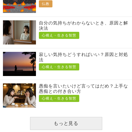
仏教
自分の気持ちがわからないとき、原因と解
決法
心構え・生きる智慧
寂しい気持ちどうすればいい？原因と対処
法
心構え・生きる智慧
愚痴を言いたいけど言ってはだめ？上手な
愚痴との付き合い方
心構え・生きる智慧
もっと見る