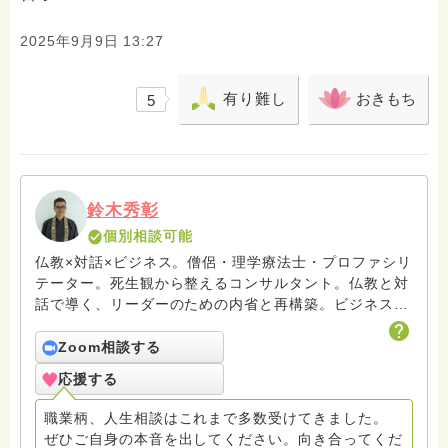
2025年9月9日 13:27
有り難し
おきもち
5
鈴木秀彰
個別相談可能
仏教×対話×ビジネス。僧侶・理学療法士・プロファシリ
テーター。死生観から整えるコンサルタント。仏教と対
話で導く、リーダーのための内省と再構築。ビジネスと
いう営みを通じて、人が本音と出会い、本来の個性で生
きる場をひらいています。 ※お坊さん回答の中に「鈴木
Zoom相談する
光浄」がおりますが当初諸事情がございまして私が回答
応援する
したものでございます。そちらもあわせてご参照くださ
い
職業柄、人生相談はこれまで多数受けてきました。
ぜひご自身の本音を出してください。向き合ってくだ