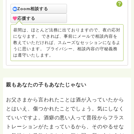
hasunohaの回答後のフォローアップはメールで致して
おりますので、メールでお問い合わせください。また面
Zoom相談する
接でのカウンセリングセラピーをご希望の方もメールで
応援する
連絡をお願いします。
amrita.offcourse@docomo.ne.jp へどうぞ。
昼間は、ほとんど法務に出ておりますので、夜の応対
になります。 できれば、事前にメールで相談内容を
教えていただければ、スムーズなセッションになるよ
うに思います。 プライバシー、相談内容の守秘義務
は遵守いたします。
親もあなたの子もあなたじゃない
お父さまから言われたことは酒が入っていたから
とはいえ、傷つかれたことでしょう。気にしなく
ていいですよ。酒癖の悪い人って普段からフラス
トレーションがたまっているから、そのやるせな