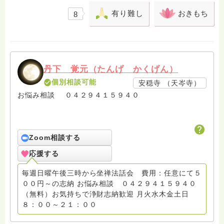
有り難し
おきもち
8
丹下 覚元（たんげ かくげん）
個別相談可能
安穏寺 （天岑寺）
お悩み相談 ０４２９４１５９４０
Zoom相談する
応援する
毎週日曜午後三時から坐禅法話会 費用：任意にて５
００円～の志納 お悩み相談 ０４２９４１５９４０
（無料）お気持ちで浄財志納歓迎 月火水木金土日
８：００～２１：００