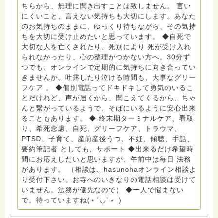
サポートをしています。 ◆一般社団法人『グリーフケア
ちらから、無理に聞き出すことは致しません。 言い
ともしび』理事長 【ともしび遺族会】運営 毎月 第１
にくいこと、言えない気持ちも大切にします。あなた
金・昼夜2回開催（大阪駅前第3ビル） 14：00〜，18：
のお気持ちのままに、ゆっくり待ちながら、その気持
00〜 お問い合わせ申込⬇️こちらから
ちを大切に受け止めたいと思っています。 ◆自死で
griefcare.tomoshibi@icloud.com ＊この活動は皆さま
大切な人を亡くされたり、死別により 死が受け入れ
のご支援により支えられております。ご協力をよろしく
られなかったり、心の整理がつかない方へ。30分ず
お願いします。 ゆうちょ銀行 口座番号 普通408-
つでも、オンラインで定期的に気持ちに向き合ってい
6452769 一般社団法人グリーフケアともしび ◆『ビハ
きませんか。吐露したり泣ける時間も、大事なグリー
ーラサロン おしゃべりカフェひだまり』 ビハーラ和歌
フケア 。 ◆個別電話ってドキドキして勇気のいるこ
山代表 居場所運営 問い合わせ申込⬇️こちらから
とだけれど、声が届くから、聞こえてくるから、ちゃ
griefcare.tomoshibi@icloud.com ◆GEはしもとサピュ
んと繋がっているようで、そばにいるように安心出来
イエ 所属 （Gender Equity 誰もが自分らしく生きるこ
ることもあります。 ◆ 終末期ターミナルケア、看取
とができる社会をめざして）DV・女性支援 ◆認定NPO
り、希死念慮、自死、グリーフケア、トラウマ、
京都自死自殺相談センターSotto 元グリーフサポート委
PTSD、子育て、産前産後うつ、不妊、傾聴、手話、
員長（2018〜2024） ◆保育士.幼稚園教諭.小学校教諭.
要約筆記者 としても、サポート ◆出来るだけ希望時
レクリエーションインストラクター.中学校DV授業 10年
間にお応えしたいと思いますが、午前中は毎日 法務
間 保育 教育の現場で 総主任として勤めた経験も生かし
があります。 （相談は、hasunohaオンライン相談よ
つつ、お話できることがあれば 幸いです。 いつも あな
り受付下さい。お寺へのいきなりの電話相談は受けて
たとともに。南無阿弥陀仏 ここでは、宗旨を問いませ
いません。法務が優先なので） ◆一人で悩まない
ん。 まずは、ひとりで抱え込まないで。 来寺お問い合
で。待っていますね(﹡´◡`﹡ )
わせは⬇️こちらから miehimeyo@gmail.com ※時間を割
いて、あなたに向き合っています。 ですので、過去の