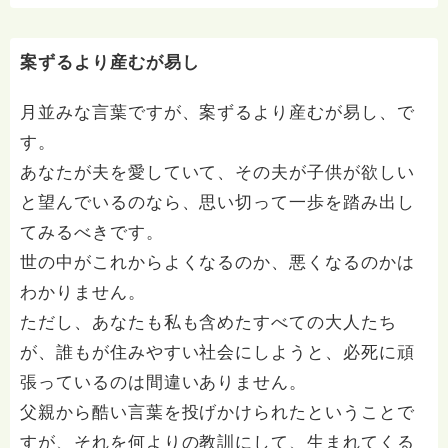
質問へのお返事がない方には、応えていません。お礼回
答がある方を優先しています。 懇志応援も宜しくお願
いします。 ※個別相談は、hasunohaオンライン相談よ
案ずるより産むが易し
り受け付けています。お寺への いきなりの電話相談は
受け付けておりません。また夜中や早朝の電話もご遠慮
月並みな言葉ですが、案ずるより産むが易し、で
ください。 法務を優先させてください。
す。
あなたが夫を愛していて、その夫が子供が欲しい
と望んでいるのなら、思い切って一歩を踏み出し
てみるべきです。
世の中がこれからよくなるのか、悪くなるのかは
わかりません。
ただし、あなたも私も含めたすべての大人たち
が、誰もが住みやすい社会にしようと、必死に頑
張っているのは間違いありません。
父親から酷い言葉を投げかけられたということで
すが、それを何よりの教訓にして、生まれてくる