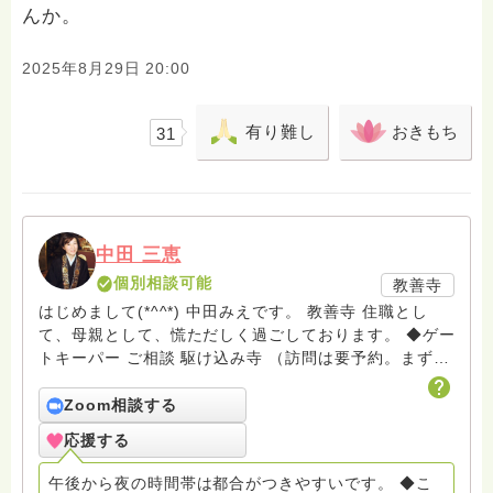
んか。
2025年8月29日 20:00
有り難し
おきもち
31
中田 三恵
個別相談可能
教善寺
はじめまして(*^^*) 中田みえです。 教善寺 住職とし
て、母親として、慌ただしく過ごしております。 ◆ゲー
トキーパー ご相談 駆け込み寺 （訪問は要予約。まずは
メールでお問い合わせください） ◆ビハーラ僧、終末期
ターミナルケア、看取り、グリーフケア、希死念慮、自
Zoom相談する
死、産前産後うつ、育児、DV、デートDV、トラウマ、
応援する
PTSD、傾聴トレーナー、手話、要約筆記、行政相談
員、女性支援員、小学校 中学校支援員としても、ケア
午後から夜の時間帯は都合がつきやすいです。 ◆こ