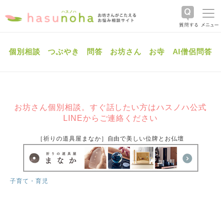
個別相談
つぶやき
問答
お坊さん
お寺
AI僧侶問答
お坊さん個別相談。すぐ話したい方はハスノハ公式
LINEからご連絡ください
［祈りの道具屋まなか］自由で美しい位牌とお仏壇
子育て・育児