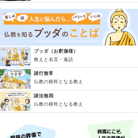
ブッダ（お釈迦様）
教えと名言・逸話
諸行無常
仏教の根幹となる教え
諸法無我
仏教の根幹となる教え