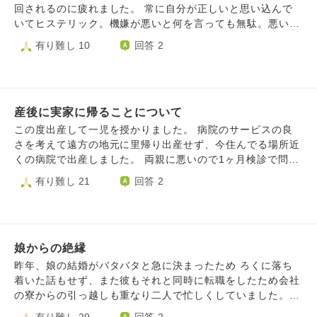
の2人の事で苦労ばかり､頭がおかしくなったのかも‥ お考え
回されるのに疲れました。 常に自分が正しいと思い込んで
お聞かせ頂ければ幸いです｡
いてヒステリック。機嫌が悪いと何を言っても無駄。悪いの
は全て他人。自分は常に被害者。機嫌が悪いと周りを巻き込
有り難し 10
回答 2
んで自分の機嫌を取らせようとします。わがままで偏食、病
弱な癖に好き嫌いが激しくて食生活や生活行動は母が基準。
父もウンザリしながら合わせています。 今回母から離れた
いと思ったきっかけがあります。 今年のGWに旅行に行くこ
産後に実家に帰ることについて
とになってたのですが1種間前に突然「私だけ除け者にしよ
うとしている｣とありもしない言いがかりをつけ、行かない
この度出産して一児を授かりました。 病院のサービスの良
と言い出しました。そこからずっと不機嫌で結局私と父だけ
さを考えて遠方の地元に里帰り出産せず、今住んでる場所近
で行ってきました。1年前から楽しみにしていた旅行だった
くの病院で出産しました。 両親に悪いので1ヶ月検診で問題
のに気分を害され、全く楽しくありませんでした。楽しもう
がなかったら1ヶ月ほど地元に帰省する予定でいるのです
有り難し 21
回答 2
としてもどこか母のことが頭に浮かんできて、「あぁこれは
が、夫も自分と同じく育休を取得しており、熱心にお世話を
健全じゃないな」と考えたり、気がつくと一人暮らし用の物
しているので1ヶ月引き離すことが酷に思えてきました。 し
件探しをスマホでひたすらしているような、つまらない旅行
かし、妊娠してから両親とも中々会えて居なかったので孫を
になってしまいました。 母のわがままで被害妄想の激しい
見せたい気持ちがあります。遠方でこれからも中々会えない
性格に振り回されるのはウンザリです。子供の頃から私がい
娘からの絶縁
と思いますし、高齢なことを考えても時間を取って会わせて
じめられていても相手がボスママの子供であるため自分のた
あげたいです。(夫の両親[義両親]は近場に住んでおり、度々
昨年、娘の結婚がバタバタと急に決まったため ろくに落ち
めにいじめっ子と遊ぶよう強要してくるような母です。 お
お世話になる予定です。) また、夫は近日中に取りたかった
着いた話もせず、また彼もそれと同時に転職をしたため会社
しっこを漏らしたことが知られて馬乗りで首を絞められたこ
国家試験の試験日が近づいており勉強に集中させてあげたい
の寮からの引っ越しも重なり二人で忙しくしていました。
ともありました (本人は覚えていません) 大学受験の時には
気持ちもあります。 色々板挟みになってしまっているので
私といえば娘が嫁ぐ嬉しさと寂しさと、なかなかゆっくり話