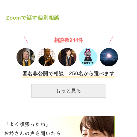
一人暮らしの時間を、私も欲しいです。 私は仕事が終わっ
たらすぐ家に帰って、親の食事や洗濯物洗い、食器洗いな
ど、介護を実質やっているような状態です。平日や土日問わ
Zoomで話す個別相談
ず食料品や日用品の買い物に追われて、一人暮らしの人のよ
うに自分の時間というものが、あまり存在しません。若い時
間にやりたいこと、若い時にしかできないことがたくさんあ
相談数944件
るのに、実家暮らしの私だけ自分の時間を親に使っているこ
とが、時々泣きたくなります。自分の時間を自分のためにで
はなく、親のために使って自分の年を重ねることが、どうし
てこんなに辛いのでしょうか？ もちろん一人暮らしはお金
もたくさんかかるし、自己責任もたくさん伴いますが、一人
暮らしの人みたいに習い事を始めて、好きな場所に旅行に行
匿名非公開で相談 250名から選べます
って、自分の時間を楽しみたいです。 まだしばらく実家か
ら出られないと思いますが、私はどのような心構えでいたら
もっと見る
良いでしょうか？どうして自分はもっと早くから一人暮らし
をしていないのか、何で自分はこんな思いをしないといけな
いのか、疲れてしまいました。