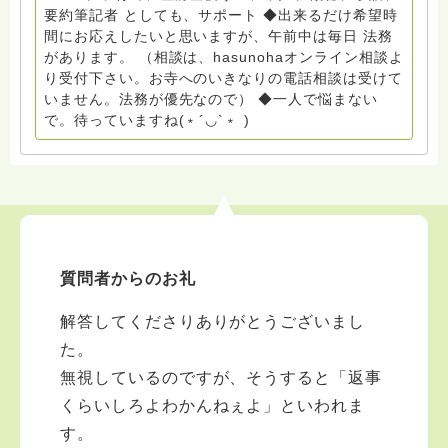
員長（2018〜2024） ◆保育士.幼稚園教諭.小学校教諭.
要約筆記者 としても、サポート ◆出来るだけ希望時
レクリエーションインストラクター.中学校DV授業 10年
間にお応えしたいと思いますが、午前中は毎日 法務
間 保育 教育の現場で 総主任として勤めた経験も生かし
があります。 （相談は、hasunohaオンライン相談よ
つつ、お話できることがあれば 幸いです。 いつも あな
り受付下さい。お寺へのいきなりの電話相談は受けて
たとともに。南無阿弥陀仏 ここでは、宗旨を問いませ
いません。法務が優先なので） ◆一人で悩まない
ん。 まずは、ひとりで抱え込まないで。 来寺お問い合
で。待っていますね(﹡´◡`﹡ )
わせは⬇️こちらから miehimeyo@gmail.com ※時間を割
いて、あなたに向き合っています。 ですので、過去の
質問へのお返事がない方には、応えていません。お礼回
答がある方を優先しています。 懇志応援も宜しくお願
いします。 ※個別相談は、hasunohaオンライン相談よ
り受け付けています。お寺への いきなりの電話相談は
受け付けておりません。また夜中や早朝の電話もご遠慮
質問者からのお礼
ください。 法務を優先させてください。
解答してくださりありがとうございまし
た。
無視しているのですが、そうすると「返事
くらいしろよわかんねぇよ」といわれま
す。