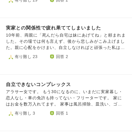
有り難し 29
回答 2
「お前なんか落ちろ」と罵られたこともあります。 (未だに
すが どのように気持ちに整理をつければ良いと思います
をする時間もなく余計に寂しかった事もあり親族の食事会前
謝られていません) もう、疲れました。 離れて自由になりた
か。
や家を出ていく日にも喧嘩をしてしまい「もうそちらからは
いですが父ひとりが辛い思いをするのではないかという点と
連絡をしないでほしい」と言われたまま１年が過ぎました。
経済面で悩んでいます。 また一人暮らしの話をしたら激昂
言われた通りこちらからは一切連絡していません。 年末に
するのが目に見えていて何をされるか分かりません。 しか
実家との関係性で疲れ果ててしまいました
息子の結婚式があり息子から娘に連絡をしてくれたことで
し母の顔色をうかがいながら生きるのに疲れました。将来介
今年の春に赤ちゃんが産まれていた事をしりました。 息子
10年前、両親に「死んだら自宅は妹にあげてね」と頼まれま
護をしないといけない事実も嫌です。兄と妹はいますが離れ
の結婚式を機に娘との仲をやりなおそうと 主人が３人でラ
した。その場では何も言えず、後から悲しみがこみ上げまし
て暮らしている上に結婚して子供がいるのであてになりませ
イングループでの会話を設定してくれたのですが １年前に
た。親に心配をかけまい、自立しなければと頑張った私は、
ん(2人とも親から離れるように結婚して県外に行きました)
絶縁宣言された私は二人の楽しそうな会話にどうしても入っ
家を出たせいか母に「よその子」と言われます。何十年も前
有り難し 23
回答 2
絶対に介護したくありません。 ですが感謝もしています。
ていくこと ができず、また娘の怒りをかってしまいまし
に家を出た父が住むマンションは、現在のパートナーが相続
私立の高校大学にいかせてくれたし 世話焼きな一面もあり
た。 その時に娘から言われたのですが 息子の結婚式に出席
するとのこと。 お金の問題ではなく「私は両親に警戒、排
ます。 だけどああいう人間になりたいとは思えないんで
することを娘の旦那さんが反対していること。 私に孫を会
斥されている」と思うと、二度の流産を経て無事に生まれた
す。 離れた方がいいでしょうか。 それとも私が薄情な子供
わせると何をされるかわからないので会わせたくないと言わ
ことさえ悲しく思われます。 母は、ニートの妹に食費を入
でしょうか。
れていること。娘との仲は元に戻っても旦那さんが私をおか
自立できないコンプレックス
れるよう言わず、事あるごとに父にお金を請求しています。
しい人と思っていること。 などを聞かされました。。 結婚
今も母が妹を世話しています。 妹の部屋とリビングは、妹
アラサー女です。 もう30になるのに、いまだに実家暮し・
前に娘と喧嘩をしたことが彼に私に対しての不信感を抱かせ
の旅行鞄などの私物であふれ返っています。80代でガン闘病
恋人なし・車の免許も持ってない・フリーターです。 家に
たようです。 彼のご両親にも危ない人と思われているよう
中の母が転んだら危ないので、片付けるよう妹に何度も頼み
はお金を数万入れてます。 家事は風呂掃除、皿洗い、ゴミ
です。 彼から結婚前に「俺を選ぶか？親を選ぶか？」とも
ましたが「無理！」と一蹴されました。 また、高いところ
出し、犬の散歩などもやっています。しかしそんなの中学生
有り難し 3
回答 1
言われたようです。 子供が生まれた事も知らされず、そこ
にある棚に何十年も使っていない重たい不用品がたくさんあ
のお手伝いレベルだと思っています。 そんな自立出来てな
まで嫌われていたとも知らず ただショックでしたが娘が板
りました。地震で母の頭上に落ちると危険なので、1つ1つ母
い自分が嫌で仕方ないです。 私は早く親と離れたいのに母
挟みにならないように 今はまた何もこちらからは連絡して
の了承を得て、母と一緒に粗ゴミに出しました。妹は「すり
は頻繁に家族旅行を計画します。旅費は割り勘です。 家族