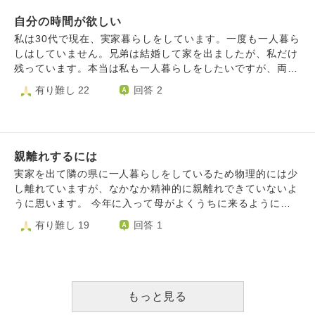
いません。 ただ、、こんな私に主人も息子も責める事無く
鉢を捨てた！」とひどく根に持っています。「洗うのは私だ
旅行も年一くらいがいいのに、そのせいでお金も無いです。
優しく接してくれます。 娘とはべったり母娘ではありませ
から捨てていい」と母が決めた物です。 「家を出た癖に偉
自分の時間が欲しい
一人暮らしがしたいと言っても、犯罪に巻き込まれるかもし
んでしたが 母の日には食事に連れて行ってくれたり一緒に
そうにするな！」と怒鳴られました。偉そうにどなるのは、
れない危険だと怒鳴られ、過去に一人暮らし女性が巻き込ま
私は30代で現在、実家暮らしをしています。一度も一人暮ら
出掛けたり 普通の親子だと思っていたのでショックです。
いつも妹です。妹はすぐに激高するので、私は遠慮がちに
れた事件のニュースを見せてきて脅かしてきます。 車の免
しはしていません。兄弟は結婚して家を出ましたが、私だけ
自分の楽しみを見つけて仕事もしてそれなりに日々を送って
「一枚の紙でもお母さんが転ぶと危ないから、リビングの物
許も取ると言っても事故に遭ったらどうすんだと怒鳴りま
残っています。本当は私も一人暮らしをしたいですが、両親
いますが ふっとした時に娘の旦那様を憎んでみたり あちら
を自分の部屋に移してもらえない？」などお願いベースで話
す。 周りの友達は結婚、一人暮らし、恋人と同棲してるの
が離婚寸前で特に母が30年間ずっと父のモラハラの言動で傷
有り難し 22
回答 2
のご両親を憎んでしまいます・・・。 みじめな母親なのに
しかけているのですが・・・ これ以上がんばっても空回り
で自分の人生はコンプレックスでしかありません。 「今一
ついているため、もし私まで出ていけば母への負担や心労が
娘の幸せだけをただ祈ってやれず 娘の周りを恨んでいる自
で、自分の心を蝕むばかりです。母の危険や実家の経済問題
人暮らし？」「フリーターってことは子育て中とか？」「な
増え、病気になって最悪死んでしまうかもしれないと不安だ
分が更に情けないです。
を回避するため何とかしなければと、自分を追い詰めるのを
んで実家暮し？」など言われるのが嫌で嫌で仕方ありませ
からです。 両親は60代で、同世代で熟年離婚か別居する人
やめようと思います。少し気持ちが落ち着いてきましたが、
ん。 自分だってこんな人生嫌だし変えたいって思いますが
もいますが、母の体調や病気の関係で1人で仕事して生活は
その後は、どんどん気が沈んでいくばかりです。 心の帰る
必ず邪魔が入るのです。 毎日毎日つらいです 日本語おかし
親離れするには
できません。また、別居しようにも母の実家に相談しても
家も、両親との思い出も、全て奪われたような空っぽな気持
いし、お坊さんにする話しじゃないし質問でもなくてごめん
「夫婦喧嘩ぐらい自分で何とかしろ」と、実家に帰ってくる
実家を出て隣の県に一人暮らしをしているため物理的には少
ちです。 今後、母や妹とどう接していけばいいのでしょう
なさい。 どうしてもつらくて、でもここしか吐き出せない
なと意地悪をする毒親(私から見たら祖母)のため、実家にも
し離れていますが、なかなか精神的に親離れできていないよ
か。妹は、彼氏を実家に引き込みたいようです。私は、売っ
ので、吐き出せてください、、嫌な気持ちになったら無視し
帰れません。そのため母が離婚や別居をしても、住む家もお
うに思います。 今年に入って母がよくうちに来るようにな
て半分ずつにして実家を消してしまいたいです。父は理解し
てください。ごめんなさい。
金も無くなってしまいます。 母も高齢で、そういう事情も
りました。子供が家を出た寂しさなのかもしれないと思って
有り難し 19
回答 1
てくれましたが、母はその時により変わります。 両親がい
あり食事を作れない時は私が仕事が終わって帰宅した後、夜
います。そのことを考えると心配で、一緒に住んだりした方
なくなったら妹との縁は切ると心に決めていますが、それは
ご飯や次の日の朝ごはんを作っています。 そういう生活が
がいいのかと思ってしまいます。 親離れとはなんでしょう
許されない罪でしょうか。 夫は、平日は疲れ切っていてす
4〜5年ほど続く中、自分と同じ若い人はみんな一人暮らし
か。どうやったら親離れできるのでしょうか。 もちろん母
ぐに寝ますが、週末は話を聴いてくれます。しかし、ご両親
で、自由に夜遅くまで自分の時間を好きなだけ楽しむ姿が羨
のことは大好きですし、とても大切です。傷つけたくないで
をすでに亡くし兄弟仲の良い夫に、こんな話を聴かせること
ましくてたまりません。好きなだけ動画サイトを観て、旅行
す。でもいつまでも親のことばかり考えてしまうような気が
もっと見る
も罪に思われ、時々躊躇します。
して、夜遅くまで飲み歩いて、自分の時間をたっぷり楽しむ
します。