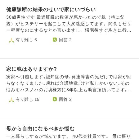
が散らかり埃も溜まっていたりと気になっていました。 最
健康診断の結果のせいで家にいづらい
近付き合っていた彼と結婚が決まり、彼が実家にあいさつに
来ることになりました。私は実家が散らかっていることが気
30歳男性です 最近肝臓の数値が悪かったので親（特に父
になって、母に「掃除は大丈夫？」とメールして、「はい」
親）がヒステリーを起こして大変迷惑してます。間食もゼリ
と返事が来たのですが、最近母は体調を崩しがちなこともあ
ー程度なのにするなとか言い出すし、帰宅後すぐ歩きに行く
り余計掃除まで手が回らないかもという心配もあり、掃除が
とか言い出したりして、正直プライバシーの侵害だと思って
有り難し 6
回答 2
てら様子を見に行きました。 実家に帰り、棚の埃や玄関の
ます （一応言っとくと病院で高脂血症の薬もらったりし
床が汚れていたので拭いていると、「後でやるから！いやら
てます） 何とか最近は落ち着きましたが来週再び内科行く
しいな！」と言われ、その言動に私はすごく悲しく嫌な気持
ことになってるので、また良からぬことが起きそうで不安で
ちになり、同時に腹が立ちました。 母としては、自分は掃
す、原因もはっきりわからないうちからどうこう言われて
除はやろうと思ったらできる、それなのに勝手に掃除された
家に魂はありますか?
も... 正直これを機会に家を出ようか検討してますが、その
のが気に触ったのでしょうか。私としては、彼が来るときに
選択も上手くいくかどうか... 今までも自分の私生活への干
実家へ引越します｡認知症の母､発達障害の兄だけでは家が回
部屋が汚かったらという心配と、掃除を母だけに任せず手伝
渉が多い人だったのでフラストレーションが溜まってるのも
らなくなりました｡戻れば介護地獄､けど私しかいない｡その
いたいという気持ちからでした。 こんなことでいちいちイ
あります この年でバイトの自分にも問題はあるんでしょ
悩みをハスノハのお坊様方に3年以上も助言頂頂いてます｡本
ライラして反論してしまう自分も嫌になります。 こういう
うが...これ以上私生活を侵害されるのは嫌です 色々あっ
当にありがとうございます 実家は築60年超え｡1階は母と兄｡
有り難し 15
回答 2
とき、ういった心持ちで母と接すれば良いのでしょうか。
て正直人生に疲れた...仕事にも身が入らないです...元々労働
私は2階に引越し｡母と兄は物を捨てない溜め込む人達｡家全
意欲がある方じゃなかったのですが...これも言ったら揉める
体が物屋敷｡2階は更に使わない物達の墓場｡空気が腐って吐
未来しか見えない
きそうで荷物が何も入らない｡大金払って2階をプロに全撤回
してもらいスッキリ｡ようやく荷物が入ります 家に魂がある
母から自由になるべきか悩む
なら長年物屋敷にされ朽ち果てた2階は私の為に頑張って長
持ちしてくれますか?引越しても私に良い事など何もなく､あ
一人暮らしするか悩んでます。 40代会社員です。 母に振り