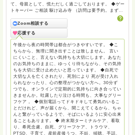
て、母親として、慌ただしく過ごしております。 ◆ゲー
トキーパー ご相談 駆け込み寺 （訪問は要予約。まずは
メールでお問い合わせください） ◆ビハーラ僧、終末期
ターミナルケア、看取り、グリーフケア、希死念慮、自
Zoom相談する
死、産前産後うつ、育児、DV、デートDV、トラウマ、
応援する
PTSD、傾聴トレーナー、手話、要約筆記、行政相談
員、女性支援員、小学校 中学校支援員としても、ケア
午後から夜の時間帯は都合がつきやすいです。 ◆こ
サポートをしています。 ◆一般社団法人『グリーフケア
ちらから、無理に聞き出すことは致しません。 言い
ともしび』理事長 【ともしび遺族会】運営 毎月 第１
にくいこと、言えない気持ちも大切にします。あなた
金・昼夜2回開催（大阪駅前第3ビル） 14：00〜，18：
のお気持ちのままに、ゆっくり待ちながら、その気持
00〜 お問い合わせ申込⬇️こちらから
ちを大切に受け止めたいと思っています。 ◆自死で
griefcare.tomoshibi@icloud.com ＊この活動は皆さま
大切な人を亡くされたり、死別により 死が受け入れ
のご支援により支えられております。ご協力をよろしく
られなかったり、心の整理がつかない方へ。30分ず
お願いします。 ゆうちょ銀行 口座番号 普通408-
つでも、オンラインで定期的に気持ちに向き合ってい
6452769 一般社団法人グリーフケアともしび ◆『ビハ
きませんか。吐露したり泣ける時間も、大事なグリー
ーラサロン おしゃべりカフェひだまり』 ビハーラ和歌
フケア 。 ◆個別電話ってドキドキして勇気のいるこ
山代表 居場所運営 問い合わせ申込⬇️こちらから
とだけれど、声が届くから、聞こえてくるから、ちゃ
griefcare.tomoshibi@icloud.com ◆GEはしもとサピュ
んと繋がっているようで、そばにいるように安心出来
イエ 所属 （Gender Equity 誰もが自分らしく生きるこ
ることもあります。 ◆ 終末期ターミナルケア、看取
とができる社会をめざして）DV・女性支援 ◆認定NPO
り、希死念慮、自死、グリーフケア、トラウマ、
京都自死自殺相談センターSotto 元グリーフサポート委
PTSD、子育て、産前産後うつ、不妊、傾聴、手話、