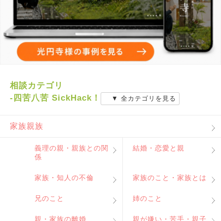
相談カテゴリ
-四苦八苦 SickHack！
▼ 全カテゴリを見る
家族親族
義理の親・親族との関
結婚・恋愛と親
係
家族・知人の不倫
家族のこと・家族とは
兄のこと
姉のこと
親・家族の離婚
親が嫌い・苦手・親子