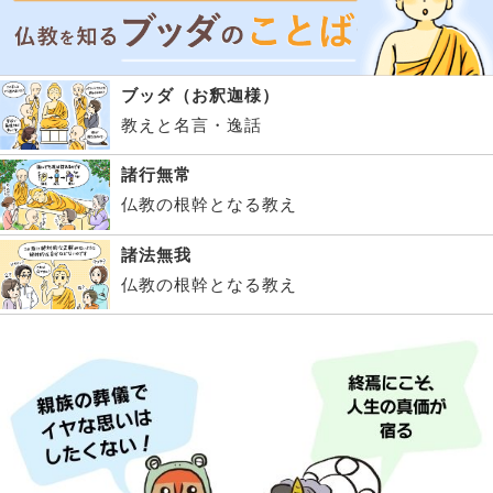
ブッダ（お釈迦様）
教えと名言・逸話
諸行無常
仏教の根幹となる教え
諸法無我
仏教の根幹となる教え