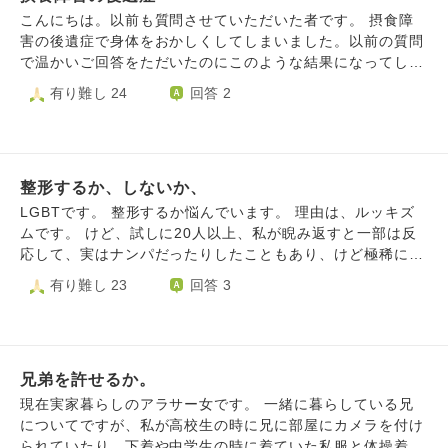
信を持ちたい想いはあるのでなかなか難しいです。。 友達
こんにちは。以前も質問させていただいた者です。 摂食障
には親に言わなければ良い話なのではと言われたのですが、
害の後遺症で身体をおかしくしてしまいました。以前の質問
説明していないと、少しダイエットって顔やせし、美容整形
で温かいご回答をただいたのにこのような結果になってしま
はしていない際でも、また整形した？と聞いてくるほどで
い申し訳ございません。 口の中が出血しやすくなり、食べ
有り難し 24
回答 2
す。 親とどのようにコミュニケーションをとっていくべき
たいのになかなか食べられません。骨密度が低下して趣味だ
か悩んでおり、ご助言いただけますと幸いです。
ったランニングは続けられなくなりました。治療は生涯続け
る必要があるそうですが今より良くなるかは分かりません。
死にたいわけではないのですが、泣いたり病院で診察を受け
整形するか、しないか、
ている時間にやりたかったことがたくさんあるとか、ボロボ
ロの身体で頑張るのは誰のためにもならないとか思ってしま
LGBTです。 整形するか悩んでいます。 理由は、ルッキズ
います。 どうやって毎日をやり過ごしたらよいですか、よ
ムです。 けど、試しに20人以上、私が睨み返すと一部は反
ろしければ教えていただきたいです。
応して、実はナンパだったりしたこともあり、けど極稀にホ
ントの性を見破る人もいたり、すれ違う人が考えてること、
有り難し 23
回答 3
行っていることをネガティブにとってしまいます。 どう見
えてるか、怖い。変に思われてたら、生きるのつらいと感じ
てしまいます。 上の私が睨み返した人は、そんな気になら
い、わからないとは言いますが、 もし、整形でルッキズム
兄弟を許せるか。
が減ると心がとても軽くなりますが、 必ず成功する保証も
なく、肉親には反対され罪悪感が残り、きずがのこる可能
現在実家暮らしのアラサー女です。 一緒に暮らしている兄
性、もし、私が望む性別で既に見られたとしたらルッキズム
についてですが、私が高校生の時に兄に部屋にカメラを付け
が減らない可能性がもあります。 けど、このルッキズムで
られていたり、下着や中学生の時に着ていた私服と体操着を