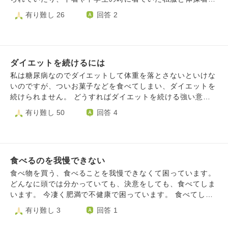
色々考えてしまう辛いものがなくなると考えると、生きた心
盗まれる事件がありました。母親に相談してから兄のそのよ
有り難し 26
回答 2
地がすると思います。 カウンセリングだけ予約したのです
うなことは無くなりましたが、何十年経っても私の中でモヤ
が、 はじめは、そこまで長持ちしない軽度なことを考えて
モヤした気持ちが残っています。 兄とはそれまでは仲良い
いるのですが、 肉親にも申し訳ないと思います。 産んで頂
兄妹でした。それがあってからもう兄の言動に嫌悪を覚える
いた、空海様にも同意得ましたが、 申し訳ない気持ちで
ようになり、家の中でもギスギスしていました。 しかし、
す。 世の圧力に屈するのは、一番嫌です。特に私が我慢し
ダイエットを続けるには
私は自分を押し殺して家族旅行をしたがる両親に合わせて旅
てまで受け入れるのは、 けど一つ感じるのは、やはり人間
行に行ったり、ご飯にも行きました。洗濯・料理・掃除など
私は糖尿病なのでダイエットして体重を落とさないといけな
誰しも特に男性は下心しかないし、もし整形しても私以上に
の手伝いもします。しかし、いつまでもまともな職に就けず
いのですが、ついお菓子などを食べてしまい、ダイエットを
可愛い人がいるのも事実で、本当に愛してくれるかどうかは
低収入な自分にもイライラしてしまい兄に対して冷たい対応
続けられません。 どうすればダイエットを続ける強い意志
別に感じます。もちろん1人だけ心から愛してくれる人がい
を取ってしまいます。 母はそれを見兼ねて私に注意するよ
を保ち続けられますか？
有り難し 50
回答 4
ればいいのも分かります。子どももいずれは欲しいけど、同
うになりましたが、私が過去のことを言うと「いつまで引き
性から声をかけられても、子どもは産めないのも事実で、で
ずってんだ！許してやれ」と言われて辛い気持ちになりまし
もルッキズムも嫌で、けど、必ずしも無くなる保証もなく、
た。確かに実際手を出された訳ではありませんし、私も当時
見られてるという妄想か、整形しない場合、我慢か死か、世
彼氏と仲良くしてたので男性不信になってた訳ではありませ
に屈することも整形なしとなれば仕方ないのかもしれないと
ん。ただ、家族にそれをされた事が私の中で怒りになって友
食べるのを我慢できない
も考えてしまいます。
達にも当時の彼氏にも吐き出せずに自分の中でトラウマにな
食べ物を買う、食べることを我慢できなくて困っています。
っています。 またされたらどうしよう。そんな恐怖が常に
どんなに頭では分かっていても、決意をしても、食べてしま
自分にまとわりついています。 しかし母はそれを理解して
います。 今凄く肥満で不健康で困っています。 食べてしま
くれません。「もうされてないんだよね？」で一蹴されま
うのも無意識というか。 病気なんでしょうか？ どうしたら
有り難し 3
回答 1
す。 ある日兄と些細なことで大喧嘩した時家を出て行くと
いいか分かりません。 昔は簡単にダイエットができていた
私は言いました。 そしたら「わがまま女」「お兄ちゃんは
のに。 どうしたら食べ物を口に入れなくなれるでしょう