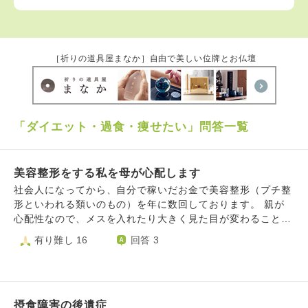
［祈りの道具屋まなか］自由で美しい位牌とお仏壇
「ダイエット・過食・痩せたい」問答一覧
美容整形をする私を母が心配します
社会人になってから、自分で稼いだお金で美容整形（プチ整
形といわれる類いのもの）を年に数回しております。 親が
心配性なので、メスを入れたり大きく見た目が変わることは
ないように、その点も考慮しながら施術を選択しています。
有り難し 16
回答 3
それでも私の親はボトックスで顔周りが小さくなるのを見
て、会う度とても心配します。 ボトックスの説明や、一生
続けるつもりはないこと、軽はずみな気持ちは無く、責任持
って施術を受けていることを伝えても、なかなか分かっても
摂食障害の後遺症
らえません。 私は私でコンプレックスを解消したいし、自