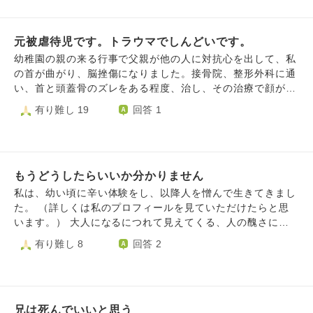
ずっとあんたの悪態に我慢している」「歩み寄れ」と母に言
か… 助けてください（泣）
われました。 「出来そうもないので去ります」と言ったら
更に人格否定されました。 私はわがままなんでしょうか。
元被虐待児です。トラウマでしんどいです。
というか、高校生にやられたことを大人になっても根に持つ
幼稚園の親の来る行事で父親が他の人に対抗心を出して、私
っておかしいのでしょうか。(内容も内容なので、、)また兄
の首が曲がり、脳挫傷になりました。接骨院、整形外科に通
への怒りを沈める考え方などありますか？ 客観的な意見が
い、首と頭蓋骨のズレをある程度、治し、その治療で顔が変
欲しいので、あまり攻撃的な文は避けて正直なご意見をくだ
化したので、美容整形で復元しました。ただ、事故直後に父
有り難し 19
回答 1
さい。 よろしくお願いします。
親の後頭部をバールで強打したことで、かえって、悲しみが
深くなっていて、しんどいです。父親からは強姦ではないで
すが、性虐待を記憶がない時から、日常的に繰り返し受けて
おり、今でも、それで、情緒不安定です。頭の中でお寺で教
もうどうしたらいいか分かりません
えて貰ったお経を唱えたり、深呼吸したら、ある程度、落ち
着くのですが、情緒不安定な時に人に誤解されたらいけない
私は、幼い頃に辛い体験をし、以降人を憎んで生きてきまし
し、こういう時、どうしたら立ち直れますか?
た。 （詳しくは私のプロフィールを見ていただけたらと思
います。） 大人になるにつれて見えてくる、人の醜さに絶
望し、人を嫌悪するようになりました。 そんな私も大人に
有り難し 8
回答 2
なり、仕事（バイト）を探したりするようになりました。
しかし、どんな仕事も、必ず人と関わりを持ちますし、人の
為になるような事をするようになります。 私にはそれが耐
えられない気がしました。 そして、ある時ふと気づきまし
兄は死んでいいと思う
た。 私は人が嫌いなんだ。 大嫌いなんだ。 憎くて仕方がな