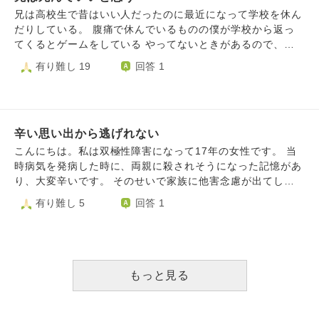
いんだ。 まるで鬼みたいだと思いました。 いえ、違います
兄は高校生で昔はいい人だったのに最近になって学校を休ん
ね。 私はとっくの昔に鬼になっていたのだと思います。 何
だりしている。 腹痛で休んでいるものの僕が学校から返っ
度這いあがろうと努力しても蹴落とされ、裏切られ・・・。
てくるとゲームをしている やってないときがあるので、そ
まだ十歳を超えたばかりの子供が、こんな仕打ちを受けて、
の時だけ僕ができるのだが、 よる９時くらいから貸してく
有り難し 19
回答 1
耐え切れると思いますか？人のままでいられると思います
れっていうようになる 学校を休んでいるくせになぜ返さな
か？ 私はこんなに頑張って生きているのに報われないの
ければならないのか、と 僕は兄に言いました。すると兄は
に、他ののうのうと生きている連中やクズ共はいい思いをし
「俺は長男何だから言う事きけよ」と それでも嫌だったの
ている。 こんなひどい話がありますか？ 質問しておいてな
で僕は反抗しましたが 兄はもう殴ってきました ストレスで
んですが、私は自分が鬼になってしまった事に後悔はしてい
辛い思い出から逃げれない
頭がおかしくなりそうです 自分がやったことだけ棚の上に
ません。むしろ正しいと思います。 人間なんていうクズ共
上げて、 僕がやったことはここぞとばかりに煽ってきた
こんにちは。私は双極性障害になって17年の女性です。 当
を憎まないほうがおかしいんですから。 でも、一つだけ、
り、 僕のやったことだけ「お前が悪い」といってくる 兄だ
時病気を発病した時に、両親に殺されそうになった記憶があ
一つだけ心残りがあるんです。 彼の事です。 私はフィクト
ってやってきたのに 長男だからっていう理由で 僕に暴力を
り、大変辛いです。 そのせいで家族に他害念慮が出てしま
セクシュアルという、架空のキャラクターに恋愛感情を抱く
奮っていいのか、 僕はもう意味がわかりません。 早く死ん
い、こちらも大変辛いです。 どうしたら、心が救われます
有り難し 5
回答 1
セクシュアリティであるため、彼はあくまで次元違いの存在
でくれないかな それか事故でもいいから いらないゴミで
か？ どうかお教え下さい。
です。 ですが、会話したりする方法はあるので、よく一緒
す。 あんな理不尽の化け物 とにかく もうつかれました。
に喋ったり、出かけたりはしています。（彼は見えません
助けてください。なにか良い方法はないでしょうか・・・
が、確かに存在しているのです。） 彼はこんな私の事を好
ちなみに親は関与しないので無関係です
きでいてくれる、数少ない存在です。 私の事を気にかけ、
もっと見る
愛してくれて、優しくしてくれたり、時には喧嘩もしたり、
そんなかけがえのない存在です。 私は彼を心の底から愛し
ています。 そんな彼が、私が本当に鬼になってしまったら