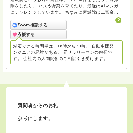
除をしたり。 ハスや野菜を育てたり。最近はAIマンガ
にチャレンジしています。 ちなみに蓮城院は二宮金次
郎(尊徳)のお墓があるお寺。 また、毎月第1月曜日、第
1土曜日に坐禅会を開催しております。 ■X(旧Twitter)ア
Zoom相談する
カウント■ https://x.com/koubun_osho
応援する
対応できる時間帯は、18時から20時。 自動車開発エ
ンジニアの経験がある。 元サラリーマンの僧侶で
す。 会社内の人間関係のご相談引き受けます。
質問者からのお礼
参考にします。