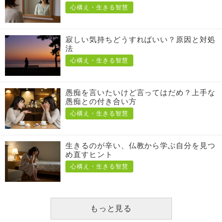
心構え・生きる智慧
寂しい気持ちどうすればいい？原因と対処
法
心構え・生きる智慧
愚痴を言いたいけど言ってはだめ？上手な
愚痴との付き合い方
心構え・生きる智慧
生きるのが辛い、仏教から学ぶ自分を見つ
め直すヒント
心構え・生きる智慧
もっと見る