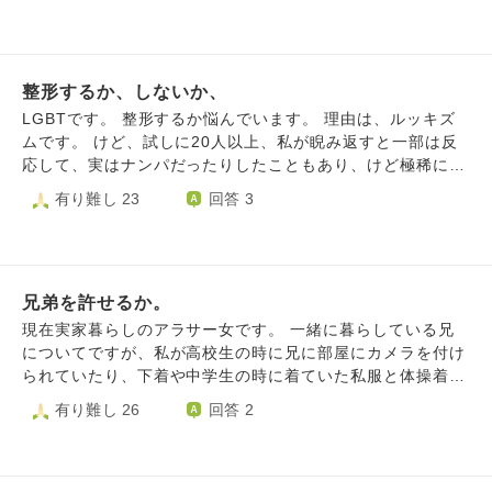
たいのになかなか食べられません。骨密度が低下して趣味だ
か悩んでおり、ご助言いただけますと幸いです。
ったランニングは続けられなくなりました。治療は生涯続け
る必要があるそうですが今より良くなるかは分かりません。
死にたいわけではないのですが、泣いたり病院で診察を受け
整形するか、しないか、
ている時間にやりたかったことがたくさんあるとか、ボロボ
ロの身体で頑張るのは誰のためにもならないとか思ってしま
LGBTです。 整形するか悩んでいます。 理由は、ルッキズ
います。 どうやって毎日をやり過ごしたらよいですか、よ
ムです。 けど、試しに20人以上、私が睨み返すと一部は反
ろしければ教えていただきたいです。
応して、実はナンパだったりしたこともあり、けど極稀にホ
ントの性を見破る人もいたり、すれ違う人が考えてること、
有り難し 23
回答 3
行っていることをネガティブにとってしまいます。 どう見
えてるか、怖い。変に思われてたら、生きるのつらいと感じ
てしまいます。 上の私が睨み返した人は、そんな気になら
い、わからないとは言いますが、 もし、整形でルッキズム
兄弟を許せるか。
が減ると心がとても軽くなりますが、 必ず成功する保証も
なく、肉親には反対され罪悪感が残り、きずがのこる可能
現在実家暮らしのアラサー女です。 一緒に暮らしている兄
性、もし、私が望む性別で既に見られたとしたらルッキズム
についてですが、私が高校生の時に兄に部屋にカメラを付け
が減らない可能性がもあります。 けど、このルッキズムで
られていたり、下着や中学生の時に着ていた私服と体操着を
色々考えてしまう辛いものがなくなると考えると、生きた心
盗まれる事件がありました。母親に相談してから兄のそのよ
有り難し 26
回答 2
地がすると思います。 カウンセリングだけ予約したのです
うなことは無くなりましたが、何十年経っても私の中でモヤ
が、 はじめは、そこまで長持ちしない軽度なことを考えて
モヤした気持ちが残っています。 兄とはそれまでは仲良い
いるのですが、 肉親にも申し訳ないと思います。 産んで頂
兄妹でした。それがあってからもう兄の言動に嫌悪を覚える
いた、空海様にも同意得ましたが、 申し訳ない気持ちで
ようになり、家の中でもギスギスしていました。 しかし、