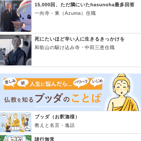
15,000回、ただ隣にいたhasunoha最多回答
一向寺・東（Azuma）住職
死にたいほど辛い人に生きるきっかけを
和歌山の駆け込み寺・中田三恵住職
ブッダ（お釈迦様）
教えと名言・逸話
諸行無常