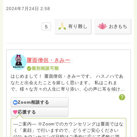
2024年7月24日 2:58
有り難し
おきもち
5
覆面僧侶・きみー
個別相談可能
はじめまして！ 覆面僧侶・きみーです。 ハスノハであ
なたと出会えたことを嬉しく思います。 私はこれま
で、様々な方々の人生に寄り添い、心の声に耳を傾けて
きました。 ・産業カウンセラー ・緩和ケア病棟・傾聴
ボランティア ・刑務所、専門学校キャリアガイダンス
Zoom相談する
講師 ・就職相談室カウンセラー ・人材派遣会社・事業
応援する
コーディネーターなど 特に、20代〜40代の方々から
は、仕事や人間関係、自己成長など、様々な悩みをお聞
―ご案内― ※Zoomでのカウンセリングは覆面ではな
きします。 ゲシュタルト療法や交流分析といった心理
く「素顔」で行いますので、どうぞご安心ください
学の手法を学び、あなたの心の奥底にある感情や思考に
(^^) カウンセリング日時はご予約に応じて柔軟に調