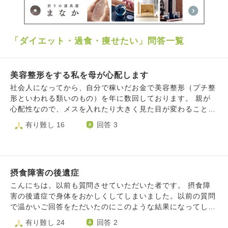
「ダイエット・過食・痩せたい」問答一覧
美容整形をする私を母が心配します
社会人になってから、自分で稼いだお金で美容整形（プチ整
形といわれる類いのもの）を年に数回しております。 親が
心配性なので、メスを入れたり大きく見た目が変わることは
ないように、その点も考慮しながら施術を選択しています。
有り難し 16
回答 3
それでも私の親はボトックスで顔周りが小さくなるのを見
て、会う度とても心配します。 ボトックスの説明や、一生
続けるつもりはないこと、軽はずみな気持ちは無く、責任持
って施術を受けていることを伝えても、なかなか分かっても
摂食障害の後遺症
らえません。 私は私でコンプレックスを解消したいし、自
信を持ちたい想いはあるのでなかなか難しいです。。 友達
こんにちは。以前も質問させていただいた者です。 摂食障
には親に言わなければ良い話なのではと言われたのですが、
害の後遺症で身体をおかしくしてしまいました。以前の質問
説明していないと、少しダイエットって顔やせし、美容整形
で温かいご回答をただいたのにこのような結果になってしま
はしていない際でも、また整形した？と聞いてくるほどで
い申し訳ございません。 口の中が出血しやすくなり、食べ
有り難し 24
回答 2
す。 親とどのようにコミュニケーションをとっていくべき