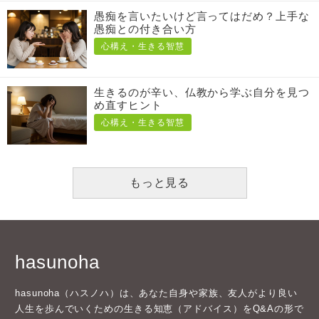
愚痴を言いたいけど言ってはだめ？上手な
愚痴との付き合い方
心構え・生きる智慧
生きるのが辛い、仏教から学ぶ自分を見つ
め直すヒント
心構え・生きる智慧
もっと見る
hasunoha
hasunoha（ハスノハ）は、あなた自身や家族、友人がより良い
人生を歩んでいくための生きる知恵（アドバイス）をQ&Aの形で