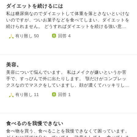
す。 世の圧力に屈するのは、一番嫌です。特に私が我慢し
ダイエットを続けるには
私は自分を押し殺して家族旅行をしたがる両親に合わせて旅
てまで受け入れるのは、 けど一つ感じるのは、やはり人間
行に行ったり、ご飯にも行きました。洗濯・料理・掃除など
私は糖尿病なのでダイエットして体重を落とさないといけな
誰しも特に男性は下心しかないし、もし整形しても私以上に
の手伝いもします。しかし、いつまでもまともな職に就けず
いのですが、ついお菓子などを食べてしまい、ダイエットを
可愛い人がいるのも事実で、本当に愛してくれるかどうかは
低収入な自分にもイライラしてしまい兄に対して冷たい対応
続けられません。 どうすればダイエットを続ける強い意志
別に感じます。もちろん1人だけ心から愛してくれる人がい
を取ってしまいます。 母はそれを見兼ねて私に注意するよ
を保ち続けられますか？
有り難し 50
回答 4
ればいいのも分かります。子どももいずれは欲しいけど、同
うになりましたが、私が過去のことを言うと「いつまで引き
性から声をかけられても、子どもは産めないのも事実で、で
ずってんだ！許してやれ」と言われて辛い気持ちになりまし
もルッキズムも嫌で、けど、必ずしも無くなる保証もなく、
た。確かに実際手を出された訳ではありませんし、私も当時
見られてるという妄想か、整形しない場合、我慢か死か、世
彼氏と仲良くしてたので男性不信になってた訳ではありませ
に屈することも整形なしとなれば仕方ないのかもしれないと
ん。ただ、家族にそれをされた事が私の中で怒りになって友
美容。
も考えてしまいます。
達にも当時の彼氏にも吐き出せずに自分の中でトラウマにな
美容について悩んでいます。 私はメイクが嫌いというか苦
っています。 またされたらどうしよう。そんな恐怖が常に
手で、すっぴんで外に出たりします。 顎だけがコンプレッ
自分にまとわりついています。 しかし母はそれを理解して
クスなのでマスクをしていますし、顔が濃くてハッキリした
くれません。「もうされてないんだよね？」で一蹴されま
感じなのですっぴんという感じがしなくて、人に見せられな
有り難し 11
回答 1
す。 ある日兄と些細なことで大喧嘩した時家を出て行くと
いという感じはしないのです。（顔がいいというのかも）
私は言いました。 そしたら「わがまま女」「お兄ちゃんは
美容院も嫌いで、セルフカットをずっとしてきました。染め
ずっとあんたの悪態に我慢している」「歩み寄れ」と母に言
るのもめんどくさいのでもうやめようかと思っています。
われました。 「出来そうもないので去ります」と言ったら
だけど、成功している人も芸能人も美人も、みんな美容に気
更に人格否定されました。 私はわがままなんでしょうか。
食べるのを我慢できない
を使ってない人は見たことがありません。 気を使ってない
というか、高校生にやられたことを大人になっても根に持つ
人に憧れたりするなんてありえないし。 私は一流の成功者
食べ物を買う、食べることを我慢できなくて困っています。
っておかしいのでしょうか。(内容も内容なので、、)また兄
になりたいと思っていて、そういう人たちって絶対華やかで