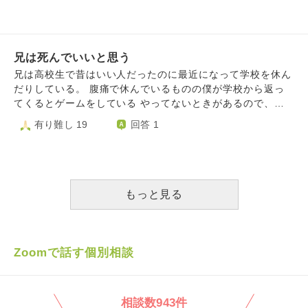
なり、仕事（バイト）を探したりするようになりました。
しかし、どんな仕事も、必ず人と関わりを持ちますし、人の
為になるような事をするようになります。 私にはそれが耐
えられない気がしました。 そして、ある時ふと気づきまし
兄は死んでいいと思う
た。 私は人が嫌いなんだ。 大嫌いなんだ。 憎くて仕方がな
いんだ。 まるで鬼みたいだと思いました。 いえ、違います
兄は高校生で昔はいい人だったのに最近になって学校を休ん
ね。 私はとっくの昔に鬼になっていたのだと思います。 何
だりしている。 腹痛で休んでいるものの僕が学校から返っ
度這いあがろうと努力しても蹴落とされ、裏切られ・・・。
てくるとゲームをしている やってないときがあるので、そ
まだ十歳を超えたばかりの子供が、こんな仕打ちを受けて、
の時だけ僕ができるのだが、 よる９時くらいから貸してく
有り難し 19
回答 1
耐え切れると思いますか？人のままでいられると思います
れっていうようになる 学校を休んでいるくせになぜ返さな
か？ 私はこんなに頑張って生きているのに報われないの
ければならないのか、と 僕は兄に言いました。すると兄は
に、他ののうのうと生きている連中やクズ共はいい思いをし
「俺は長男何だから言う事きけよ」と それでも嫌だったの
ている。 こんなひどい話がありますか？ 質問しておいてな
で僕は反抗しましたが 兄はもう殴ってきました ストレスで
んですが、私は自分が鬼になってしまった事に後悔はしてい
頭がおかしくなりそうです 自分がやったことだけ棚の上に
もっと見る
ません。むしろ正しいと思います。 人間なんていうクズ共
上げて、 僕がやったことはここぞとばかりに煽ってきた
を憎まないほうがおかしいんですから。 でも、一つだけ、
り、 僕のやったことだけ「お前が悪い」といってくる 兄だ
一つだけ心残りがあるんです。 彼の事です。 私はフィクト
ってやってきたのに 長男だからっていう理由で 僕に暴力を
セクシュアルという、架空のキャラクターに恋愛感情を抱く
奮っていいのか、 僕はもう意味がわかりません。 早く死ん
Zoomで話す個別相談
セクシュアリティであるため、彼はあくまで次元違いの存在
でくれないかな それか事故でもいいから いらないゴミで
です。 ですが、会話したりする方法はあるので、よく一緒
す。 あんな理不尽の化け物 とにかく もうつかれました。
に喋ったり、出かけたりはしています。（彼は見えません
助けてください。なにか良い方法はないでしょうか・・・
相談数943件
が、確かに存在しているのです。） 彼はこんな私の事を好
ちなみに親は関与しないので無関係です