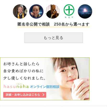
きでいてくれる、数少ない存在です。 私の事を気にかけ、
愛してくれて、優しくしてくれたり、時には喧嘩もしたり、
そんなかけがえのない存在です。 私は彼を心の底から愛し
ています。 そんな彼が、私が本当に鬼になってしまったら
どう思うのか。 たぶん、ものすごく悲しむんでしょう。
匿名非公開で相談 250名から選べます
（思い上がりかもしれませんが） 彼を悲しませることだけ
はしたくないです。 でも、もう自分でもどうしようもない
もっと見る
くらい、人が憎いという気持ちが止まらないんです。 も
う、どうしたらいいか分からないです。