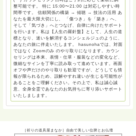
寄り添いながら、一緒に問題解決を目指します。 あな
整可能です。 特に 15:00〜21:00 は対応しやすい時
ただけの心の風景を描いていくような、 そんなカウン
間帯です。 信頼関係の構築 → 傾聴 → 技法の活用 あ
セリングを心がけています。 一人で抱え込まず、まず
なたを最大限大切にし、 「傷つき」を「築き」へ、
はお気軽にご相談ください。一緒により良い未来を描い
そして「気づき」へとつなげ、自律に向けたサポート
ていきましょう！
を行います。私は【人生の羅針盤】として、人生の道
標となり、迷いを解消するコンシェルジュのように、
あなたの旅に伴走いたします。 hasunohaでは、対面
ではなく Zoomのみ のやり取りになります。カウン
セリングは本来、表情・仕草・服装などの変化など、
微細なサインを丁寧に読み取って進めています。画面
オフや声だけのやり取りも歓迎ですが、どうしても情
報が限られるため、誤解やすれ違いが生じる可能性が
あることをご理解ください。その上で、私は誠心誠
意、全身全霊であなたのお気持ちに寄り添いサポート
いたしまします。
［祈りの道具屋まなか］自由で美しい位牌とお仏壇