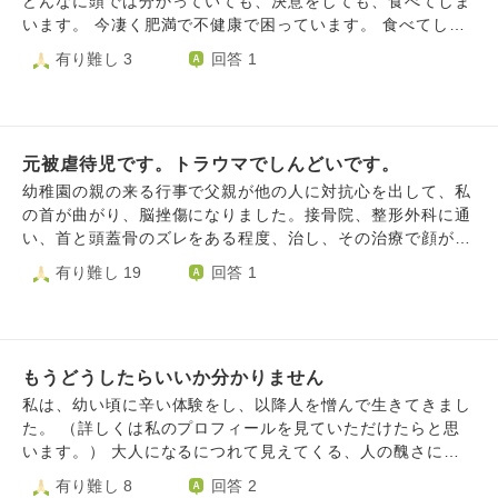
どんなに頭では分かっていても、決意をしても、食べてしま
への怒りを沈める考え方などありますか？ 客観的な意見が
綺麗なので そういうことをしないと一流には絶対なれない
います。 今凄く肥満で不健康で困っています。 食べてしま
欲しいので、あまり攻撃的な文は避けて正直なご意見をくだ
でしょうか？ それとこれとは関係ないとは思いますが、 基
うのも無意識というか。 病気なんでしょうか？ どうしたら
有り難し 3
回答 1
さい。 よろしくお願いします。
本的なやりたくない事をしないと人として綺麗にきちっとし
いいか分かりません。 昔は簡単にダイエットができていた
た人にはなれないのでしょうか？ 顔に何かを塗らなくて
のに。 どうしたら食べ物を口に入れなくなれるでしょう
も、セルフカットでも、別にいいのでしょうか？ 私はまあ
か… 助けてください（泣）
変わり者だとは思いますが、 どうなんでしょうか…。 した
くないことというかこだわりが多いんです。
元被虐待児です。トラウマでしんどいです。
幼稚園の親の来る行事で父親が他の人に対抗心を出して、私
の首が曲がり、脳挫傷になりました。接骨院、整形外科に通
い、首と頭蓋骨のズレをある程度、治し、その治療で顔が変
化したので、美容整形で復元しました。ただ、事故直後に父
有り難し 19
回答 1
親の後頭部をバールで強打したことで、かえって、悲しみが
深くなっていて、しんどいです。父親からは強姦ではないで
すが、性虐待を記憶がない時から、日常的に繰り返し受けて
おり、今でも、それで、情緒不安定です。頭の中でお寺で教
もうどうしたらいいか分かりません
えて貰ったお経を唱えたり、深呼吸したら、ある程度、落ち
着くのですが、情緒不安定な時に人に誤解されたらいけない
私は、幼い頃に辛い体験をし、以降人を憎んで生きてきまし
し、こういう時、どうしたら立ち直れますか?
た。 （詳しくは私のプロフィールを見ていただけたらと思
います。） 大人になるにつれて見えてくる、人の醜さに絶
望し、人を嫌悪するようになりました。 そんな私も大人に
有り難し 8
回答 2