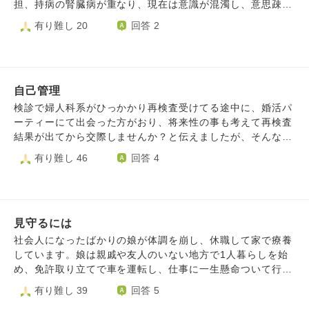
い。でも母も心配だし」と更に深く悩み、心がへとへとにな
担、持病の腎臓病が重なり、現在は意識が混濁し、意思疎通
ってしまいました… 私はどうするべきなのでしょうか…。
ができず、苦しむ様子を見ていることしかできません。 そ
有り難し 20
回答 2
そばにいて支えてあげるだけでいいのでしょうか…
れが、とても辛いです。 せめて話が通じれば救われるので
すが… そんな状態なので、病室に行きたくないと思ってし
まいます。 病室に行くと、血の気が引いて気分が悪くな
り、倒れそうになってしまうのです。 医師や看護師の方々
自己管理
は親身に対応してくださり、とてもありがたく思っていま
す。 なるべく本人が楽になる様お願いしました。 こんなこ
検診で婦人科系がひっかかり再検査受けてる途中に、婚活パ
としかできず、本人は今も苦しんでいるかと思うと、辛いで
ーティーにて出会った方がおり、将来性の事も考えて再検査
す。 どの様に乗り越えればいいでしょうか。 よろしくお願
結果が出てから交際しませんか？と伝えましたが、そんなの
いいたします。
気にしないよと言われ、交際しました。 そして、検査結果
有り難し 46
回答 4
にて子宮筋腫が出た事を直ちにお伝えしたところ、知ってた
ら交際してなかった、自己管理がなってない、性生活が出来
ない女は有り得ないなど、人格否定に繋がる発言までされま
した。病気を患った人間は生涯恋愛する資格ないのでしょう
見守るには
か？ 以後誰かを好きになってもまた同じ事の繰り返しな人
生になるのであれば生きるのがもう辛いです。
社会人になったばかりの娘が体調を崩し、休職して家で療養
しています。娘は親戚や友人のいない地方で1人暮らしを始
め、免許取り立てで車を運転し、仕事に一生懸命ついて行く
のが精一杯になり、大きな環境の変化で心身が疲れ果ててし
有り難し 39
回答 5
まいました。 娘が家に帰ってくると夫に伝えたところ、自