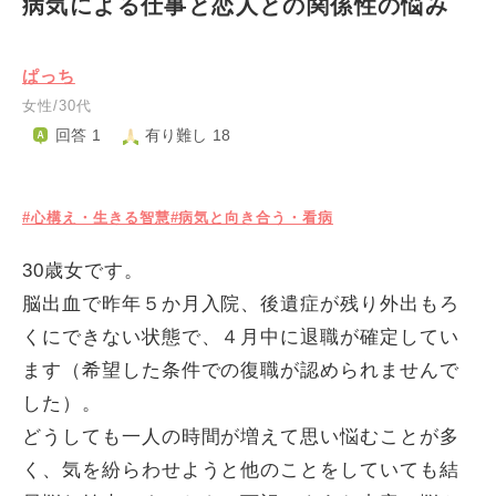
病気による仕事と恋人との関係性の悩み
ぱっち
女性/30代
回答 1
有り難し 18
#心構え・生きる智慧
#病気と向き合う・看病
30歳女です。
脳出血で昨年５か月入院、後遺症が残り外出もろ
くにできない状態で、４月中に退職が確定してい
ます（希望した条件での復職が認められませんで
した）。
どうしても一人の時間が増えて思い悩むことが多
く、気を紛らわせようと他のことをしていても結