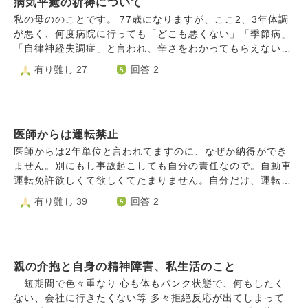
ですんでいたのですが、朝の起床困難も出現し始めたので
病気平癒の祈祷について
ん障害が酷くなってきている」とか「体調が日に日に悪くな
やすくなったようです。 娘自身がきっと何とかできると信
す。 昨日は、天気が悪く低気圧が原因なのかなと思い特に
る」という相談をされても「辛いですよね。」とか「気分を
私の母ののことです。 77歳になりますが、ここ2、3年体調
じて、見守るのに徹するにはどうしたら良いでしょうか。何
気にしてなかったのですが、今朝になっても朝起床するには
変える為に外に出てみたらどうですか？」という様なありき
が悪く、何度病院に行っても「どこも悪くない」「季節病」
も言わずに見守るのは案外難しいです。
眠気が酷い身体が怠い等の症状に苛まれ、結局起きられたの
たりの声掛けしか出来ません。 時には「何か自分が悪い事
「自律神経失調症」と言われ、辛さをわかってもらえないこ
は10時を過ぎた頃でした。 夫は、何時も通りに起きて来な
をしたんですかね？」とか因果的な話をされる方もいます。
とや、いつまでもスッキリしないことに悩んでおります。最
有り難し 27
回答 2
い私を気にして様子を見に来ましたが、起きられないことよ
徐々に病気や障害が進行し辛い状況になる事は分かっている
近ではそれが原因のノイローゼではないかと思っています。
り、今週から仕事を行けるかどうかの心配をしており、当然
が、服薬や治療で解決できる問題では無い。 かと言って寿
そうなったきっかけははっきりしませんが、仲の良かった叔
のことなのにどこか遠く感じてしまいました。病院に連れて
命に大きな影響を与える訳でも無いので、苦しく辛い時間が
父（母の弟）の死ではないかと母は思っているみたいです。
行ってくれたりと病気に関して理解がある方だと思っていた
長引くのが分かっているという残酷な状態。 これが終末期
叔父は病気が発覚してからというもの進行が早く、薬の副作
のですが、今は理解してもらえないと勝手に思い込み、落ち
の方であれば「今、何かやりたい事は？」という様な声掛け
医師からは運転禁止
用で変わり果てた姿になり、ショックを受けるからと亡くな
込んでいます。 夫の扶養は、妻は入れない仕組みとなって
とかになるのでしょうけど、直近で寿命が尽きる訳でも無
るまでの姿を見たのは母と叔母（母の妹）くらいでした。
医師からは2年単位と言われてますのに、なぜか納得ができ
おり何とか働かないといけないこと、もう少しで仕事が始ま
い。 どんどん出来る事が無くなっていったり、体調が悪く
亡くなってからも、叔父が生涯独身だったことで遺産相続の
ません。別にもし事故起こしても自分の責任なので。自動車
るのに、また起きられなかったらどうしようと言う不安。
なっている事が明らかな人から相談があった場合、どういっ
手続きを母たち残りの兄弟で行い、それにも大変な苦労があ
運転免許欲しくて欲しくてたまりません。自分だけ、運転禁
（また、解雇になったらどうしよう）決まった訳ではないで
た声掛けをしてあげたら良いのでしょうか？ また、こうい
ったようです。 母は叔父が入院した病気に対する不信感、
止されてるんじゃないかなと思います。 医師からは原付バ
有り難し 39
回答 2
すが、夫に病気の理解があまりなかったこと。がとても不安
う状態を因縁の様に受け取る方がいますが、僧侶の方はどう
短期間で変わり果てたショック、健康だった時は私からする
イクはあんまりおすすめは出来ないが車が少ない道なら行け
で孤独を感じています。 こんな時、どのように捉えれば良
いうケアをしてあげるのでしょうか？ ビハーラ活動をして
と幸せそうに見えた叔父でしたが、母にとっては生涯独身で
ると言われました。原付バイク乗りたくないことはないので
いのでしょうか。拙い文で申し訳ございません。 よろしく
いる方に繋げるというのは適切な対応ですか？
可哀想だったとか、可愛い弟への色んな思いを今でも抱えて
すが自動車や51cc以上のバイクにも乗ってみたいです。そん
お願い致します。
いるようです。 最近、人に体調の話をしたところ、似たよ
なん健康な人でも事故起こす可能性はあるのにどうしてなん
うな症状がある方が、お寺で祈祷してもらったところ治っ
親の介抱と自身の精神障害、私生活のこと
かが分かりません。また、医師からは再開の目処立っていな
た、だからあなたも行ってみたらと進められ私に連れて行っ
いとも言われました。 お坊さんからは自分の命と相手の命
短期間で色々重なり 心も体もパンク状態で、何もしたく
て欲しいと言われています。 私自身、仏壇で仏様に手を合
にかかっているからそんな簡単に許可降りないとも言われて
ない、会社に行きたくない等 多々拒絶反応が出てしまって