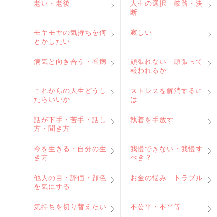
老い・老後
人生の選択・岐路・決
断
モヤモヤの気持ちを何
寂しい
とかしたい
病気と向き合う・看病
頑張れない・頑張って
報われるか
これからの人生どうし
ストレスを解消するに
たらいいか
は
話が下手・苦手・話し
執着を手放す
方・聞き方
今を生きる・自分の生
我慢できない・我慢す
き方
べき？
他人の目・評価・顔色
お金の悩み・トラブル
を気にする
気持ちを切り替えたい
不公平・不平等