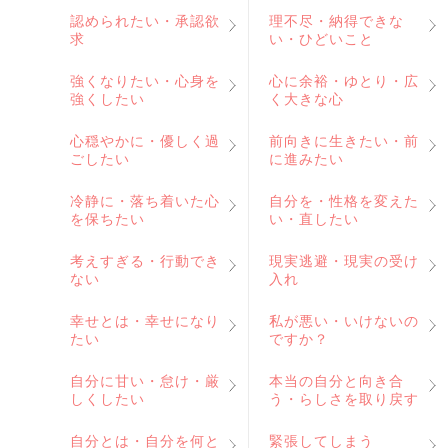
認められたい・承認欲
理不尽・納得できな
求
い・ひどいこと
強くなりたい・心身を
心に余裕・ゆとり・広
強くしたい
く大きな心
心穏やかに・優しく過
前向きに生きたい・前
ごしたい
に進みたい
冷静に・落ち着いた心
自分を・性格を変えた
を保ちたい
い・直したい
考えすぎる・行動でき
現実逃避・現実の受け
ない
入れ
幸せとは・幸せになり
私が悪い・いけないの
たい
ですか？
自分に甘い・怠け・厳
本当の自分と向き合
しくしたい
う・らしさを取り戻す
自分とは・自分を何と
緊張してしまう