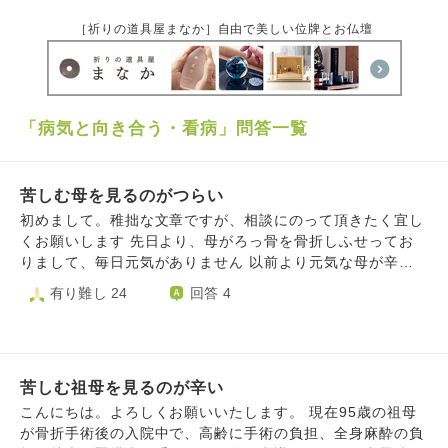
［祈りの道具屋まなか］自由で美しい位牌とお仏壇
「病気と向き合う・看病」問答一覧
苦しむ母を見るのがつらい
初めまして。稚拙な文章ですが、相談にのって頂きたく宜し
くお願いします 先日より、母がろっ骨を骨折しふせってお
りまして、毎日元気がありません 以前より元気な母が辛そ
うにしているのを見るにつけ、「どうして上げたらよいのだ
有り難し 24
回答 4
ろうか」と思い悩むものの、私にはどうすることもできず、
とは言え元気のない母の事が気になって仕方がありません…
そんな折、車を不注意でぶつけてしまい高額な出費が必要と
なり、私がぶつけたのですから、私が修理費は負担するとい
苦しむ祖母を見るのが辛い
っても、家のお金で何とかすると母が言い、辛い中。さらに
辛い思いをさせてしまい、先の母の事が気がかりな事も重な
こんにちは。よろしくお願いいたします。 現在95歳の祖母
って「私はなんて不遜な息子なのだろう。消えてしまいた
が骨折手術後の入院中で、高齢に手術の負担、全身麻酔の負