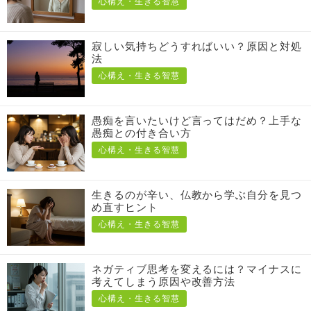
心構え・生きる智慧
寂しい気持ちどうすればいい？原因と対処
法
心構え・生きる智慧
愚痴を言いたいけど言ってはだめ？上手な
愚痴との付き合い方
心構え・生きる智慧
生きるのが辛い、仏教から学ぶ自分を見つ
め直すヒント
心構え・生きる智慧
ネガティブ思考を変えるには？マイナスに
考えてしまう原因や改善方法
心構え・生きる智慧