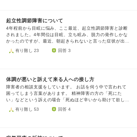
業自得だ、こっちの助言を聞かないからだと冷たい反応でし
た。娘をどう迎えるか夫と相談したかったのですが、「色々
言いたいだろうけど、娘には厳しいことを言わないようにし
起立性調節障害について
てほしい」と夫にお願いしなければいけませんでした。夫は
正義感の強い人ですが、自分の考えが正しいと信じ、家族の
4年程前から目眩に悩み、ここ最近、起立性調節障害と診断
異なる気持ちや考えに目を向けることがありません。寄り添
されました。4年間位は目眩、立ち眩み、脱力の発作しかな
うことができないし、理解しようというより正してやろうと
かったのですが、最近、朝起きられないと言った症状が出始
いう気持ちが強いです。これまで家族が自分の期待に沿わな
めて来ました。 私は派遣社員として勤務しており、以前勤
有り難し 23
回答 3
い言動を取ると、激しく怒鳴り、暴言や時には暴力に発展し
務させて頂いていた企業で、脱力の発作が頻繁に起こる様に
ました。 娘は私には弱音を言いますが、夫との3人のLINEで
なり、病名、原因、対策を明確にする様に言われて、大学病
は自分が活躍していることしか伝えてきませんでした。夫の
院に通い始めました。そこから、脳波検査、他病院では心電
前では、夫が認めてくれそうな自分の姿しか見せられないの
図、心臓ホルダー検査等を行い癲癇でもない、心臓にも異常
だと思います。今回休職するのも最初は私にだけ連絡がきま
体調が悪いと訴えて来る人への接し方
がない、起立性調節障害による脱力発作と言うことが分かり
した。娘は戻ってきて開口一番、こんなことになってごめん
ました。ですが、それでは、企業には納得して頂けず、更に
障害者の相談支援をしています。 お話を伺う中で言われて
なさい、怒らないでくださいと夫に言っていました。 娘の
病名、原因、対策法の究明が出来るまで出勤を止められてい
困ってしまう言葉があります。 精神障害の方の「死にた
状態は波があり、良くなってきたと思うと、１日中動けない
た為、欠勤が1か月ほどになり、欠勤過多で次の更新はしな
い」などという訴えの場合「死ぬほど辛いから助けて欲し
日もあります。夫も私も心配のあまり、こうした方が良いの
いと言われてしまいました。そこで、派遣元と話し合った結
い」という言葉の裏返しと受け取っているので、受容・共
有り難し 53
回答 4
ではと色々口出ししてしまいます。夫は一度、娘の行動は回
果、6月末までは、そこの企業に籍を置かせて貰い、7月から
感・傾聴すれば自然と解決したりします。 時には半日程
復に繋がらないと激しく怒鳴って怒ってしまいました。娘は
別の企業に働きに行くことが決まりました。初出勤は7月16
度、話を聞き続ける事もありますが、時間が解決する問題な
分かっていてもやれない状態なので、家にいるのがしんどい
日です。ここで、新たな問題が発生しました。 前まで、目
ので なので、難易度は低いと考えています。 問題は身体障
と言ってきました。やってほしいこと、して欲しくないこと
眩、立ち眩み、脱力（歩けなくなる時もあった）の症状だけ
害や病気などの解決方法が無い相談の場合です。 「どんど
を具体的に伝えてもらうことにして、その後娘は少し過ごし