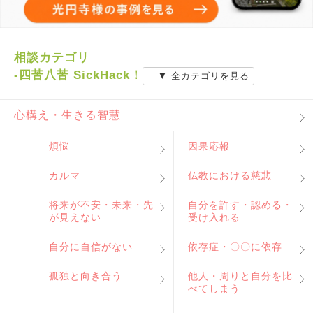
相談カテゴリ
-四苦八苦 SickHack！
▼ 全カテゴリを見る
心構え・生きる智慧
煩悩
因果応報
カルマ
仏教における慈悲
将来が不安・未来・先
自分を許す・認める・
が見えない
受け入れる
自分に自信がない
依存症・〇〇に依存
孤独と向き合う
他人・周りと自分を比
べてしまう