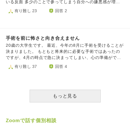
わせて見守ってくださいと思うことはありますが、どこかの
いますが自分にとっては納得が行かないです。事故起こした
いる反面 多少のことで参ってしまう自分への嫌悪感が増す
神様に祈るとか治してもらうとかそういうことは信じており
ら取り返しはつかないのは確かなようですが…。 自動車運
一方。 何か、一言でも、頂ければ幸いです。 長いです
有り難し 23
回答 2
ません。もしこれでよくならなければ母はいよいよどうなっ
転免許証ないと不安になります。
が失礼致します。 私は双極性障害・ADHDで、障害者手帳
てしまうのだろうという怖さがあります。以前の母は、何事
3級です。 数年自宅に籠もり、支援施設に入所を経て、今は
も病は気からと元気な人で、こういう事に頼ろうとする人で
障害オープンで派遣社員3年目を迎えました。 環境や業務
はなかったのでそれほどまでに弱ってしまっているのだと可
にも慣れ、課長との面談では「社員希望で変わりない？皆か
哀想です。 祈祷を受けるのは母ですから、少しでも気晴ら
手術を前に怖さと向き合えません
らの評価はすごくいいから心配しなくていいよ」と言って頂
しになればと車で連れて行くことは構いませんが、こんな考
き、このまま今の職場で頑張りたいと思っています。 先
20歳の大学生です。 最近、今年の8月に手術を受けることが
えの私が同行していいのかと不安になっています。「信じる
月末。性格的にあまり合わずに別居している母が骨髄腫とい
決まりました。 もともと将来的に必要な手術ではあったの
ものは救われる」母本人がそう思っていれば良いのでしょう
うガンの一種であると診断されました。今は通常の生活をし
ですが、4月の時点で急に決まってしまい、心の準備ができ
か？ 大変失礼な質問をして申し訳ありません。
ながら定期検査で問題ないが、完治する治療は無く、人によ
ていません。 手術にはリスクがあり、半分くらいの確率で
有り難し 37
回答 4
り数ヶ月で急変する場合もあれば、現状維持で過ごせる方も
半身に麻痺が出てしまうかもしれないとお医者さんに言われ
おり 明確に分からない。 その矢先、買い物中に転倒、救
ました。 麻痺の可能性があるなら、いっそ手術なんてした
急搬送されたと本人から連絡あり、人工関節の手術、リハビ
くない気持ちもあります。でもやっぱり生きたいとも思って
リで長期入院となってしまいました。 退院後は一人で家に
しまいます。 手術まであと4ヶ月ほどと言われ、急に「今の
帰っても生活が厳しいだろうと。 事の発端から現在で3週
うちにやりたいこと」がたくさん思い浮かんでしまい、気持
もっと見る
間ほど。 実家、私自身の家、病院、会社、それぞれ離れて
ちも混乱しています。恋愛も勉強も遊びもまだいっぱいした
いることと、今後の二人の生活のこと等 精神面、体力面と
いです。 そして、普通に大学生活を送っている周りの人た
も辛くなってきてしまい 仕事、自分自身の身の回りのこ
ちが羨ましく感じてしまいます。こんなふうに思ってしまう
と、何をするにも あまり気力がなく 私以外に介抱できる
自分も嫌になります。 どう受け止めたらいいのか、自分で
Zoomで話す個別相談
身内がいないので母の事で仕事を休むのは仕方ないですが
も分からなくなっています。この先自分がどうなるかがなに
ここ数日は私自身の精神的な不調で立て続けに欠勤してしま