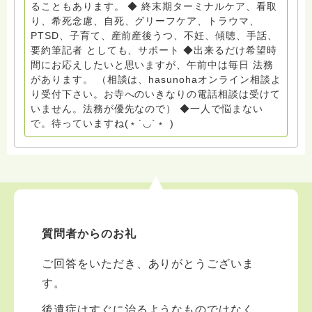
イエ 所属 （Gender Equity 誰もが自分らしく生きるこ
ることもあります。 ◆ 終末期ターミナルケア、看取
とができる社会をめざして）DV・女性支援 ◆認定NPO
り、希死念慮、自死、グリーフケア、トラウマ、
京都自死自殺相談センターSotto 元グリーフサポート委
PTSD、子育て、産前産後うつ、不妊、傾聴、手話、
員長（2018〜2024） ◆保育士.幼稚園教諭.小学校教諭.
要約筆記者 としても、サポート ◆出来るだけ希望時
レクリエーションインストラクター.中学校DV授業 10年
間にお応えしたいと思いますが、午前中は毎日 法務
間 保育 教育の現場で 総主任として勤めた経験も生かし
があります。 （相談は、hasunohaオンライン相談よ
つつ、お話できることがあれば 幸いです。 いつも あな
り受付下さい。お寺へのいきなりの電話相談は受けて
たとともに。南無阿弥陀仏 ここでは、宗旨を問いませ
いません。法務が優先なので） ◆一人で悩まない
ん。 まずは、ひとりで抱え込まないで。 来寺お問い合
で。待っていますね(﹡´◡`﹡ )
わせは⬇️こちらから miehimeyo@gmail.com ※時間を割
いて、あなたに向き合っています。 ですので、過去の
質問へのお返事がない方には、応えていません。お礼回
答がある方を優先しています。 懇志応援も宜しくお願
いします。 ※個別相談は、hasunohaオンライン相談よ
り受け付けています。お寺への いきなりの電話相談は
受け付けておりません。また夜中や早朝の電話もご遠慮
質問者からのお礼
ください。 法務を優先させてください。
ご回答をいただき、ありがとうございま
す。
後遺症はすぐに治るようなものではなく、