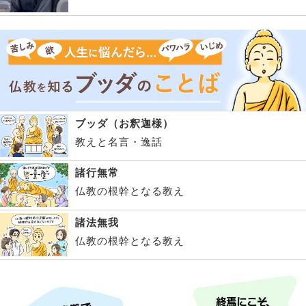
ブッダ（お釈迦様）
教えと名言・逸話
諸行無常
仏教の根幹となる教え
諸法無我
仏教の根幹となる教え