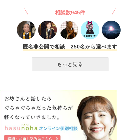
も見えなくて怖いです。どうしたら怖さと向き合えますか。
っています。 ただ、性格が合わないとはいえただ一人の身
私は幸せになれますか。 うまくまとまっていないかもしれ
相談数945件
内なので大事にしてあげたい。 更にこのタイミングで 先
ませんが、相談に乗っていただけたら嬉しいです。
日 私の自宅に突然 不動産屋の方の訪問があり 「この建物、
老朽化のため年内に取り壊しが決定しまして、可能であれば
3ヶ月以内に転居を頂きたく、引っ越し費用はお支払いしま
す」というお話でした。 会社を休めば自分が生活できな
くなる上、職場の人や身内に迷惑をかけてしまう。このまま
匿名非公開で相談 250名から選べます
会を休み続けて首になるのか 母とまた二人で住んでお互い
に精神的に悪い方に向かうのか 何にしても私という人間
もっと見る
が成っていないからと自己嫌悪に繋がってしまう。 少しで
も 心を解放したいです。 ちなみに私は今年厄年で、近所
の神社には定期的にお参りしてますが、周りに厄を振りまい
ている気がしてなりません。