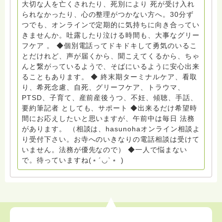
大切な人を亡くされたり、死別により 死が受け入れ
のご支援により支えられております。ご協力をよろしく
られなかったり、心の整理がつかない方へ。30分ず
お願いします。 ゆうちょ銀行 口座番号 普通408-
つでも、オンラインで定期的に気持ちに向き合ってい
6452769 一般社団法人グリーフケアともしび ◆『ビハ
きませんか。吐露したり泣ける時間も、大事なグリー
ーラサロン おしゃべりカフェひだまり』 ビハーラ和歌
フケア 。 ◆個別電話ってドキドキして勇気のいるこ
山代表 居場所運営 問い合わせ申込⬇️こちらから
とだけれど、声が届くから、聞こえてくるから、ちゃ
griefcare.tomoshibi@icloud.com ◆GEはしもとサピュ
んと繋がっているようで、そばにいるように安心出来
イエ 所属 （Gender Equity 誰もが自分らしく生きるこ
ることもあります。 ◆ 終末期ターミナルケア、看取
とができる社会をめざして）DV・女性支援 ◆認定NPO
り、希死念慮、自死、グリーフケア、トラウマ、
京都自死自殺相談センターSotto 元グリーフサポート委
PTSD、子育て、産前産後うつ、不妊、傾聴、手話、
員長（2018〜2024） ◆保育士.幼稚園教諭.小学校教諭.
要約筆記者 としても、サポート ◆出来るだけ希望時
レクリエーションインストラクター.中学校DV授業 10年
間にお応えしたいと思いますが、午前中は毎日 法務
間 保育 教育の現場で 総主任として勤めた経験も生かし
があります。 （相談は、hasunohaオンライン相談よ
つつ、お話できることがあれば 幸いです。 いつも あな
り受付下さい。お寺へのいきなりの電話相談は受けて
たとともに。南無阿弥陀仏 ここでは、宗旨を問いませ
いません。法務が優先なので） ◆一人で悩まない
ん。 まずは、ひとりで抱え込まないで。 来寺お問い合
で。待っていますね(﹡´◡`﹡ )
わせは⬇️こちらから miehimeyo@gmail.com ※時間を割
いて、あなたに向き合っています。 ですので、過去の
質問へのお返事がない方には、応えていません。お礼回
答がある方を優先しています。 懇志応援も宜しくお願
いします。 ※個別相談は、hasunohaオンライン相談よ
り受け付けています。お寺への いきなりの電話相談は