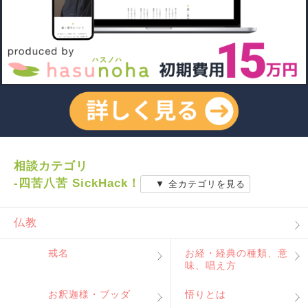
相談カテゴリ
-四苦八苦 SickHack！
▼ 全カテゴリを見る
仏教
戒名
お経・経典の種類、意
味、唱え方
お釈迦様・ブッダ
悟りとは