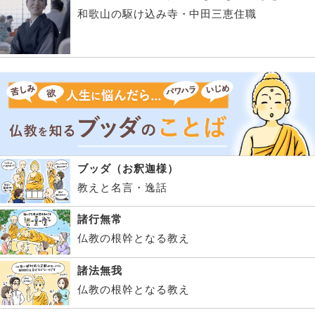
和歌山の駆け込み寺・中田三恵住職
ブッダ（お釈迦様）
教えと名言・逸話
諸行無常
仏教の根幹となる教え
諸法無我
仏教の根幹となる教え