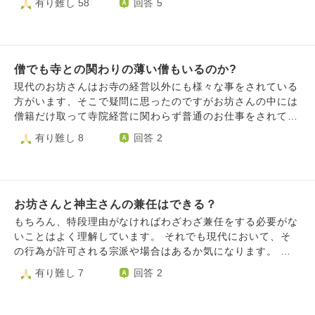
有り難し 58
回答 5
もとても楽しいです。 しかし、お会いするお坊さんの中に
は人を傷つける様な方もいらっしゃいました。 セクハラを
したり、人の噂をあることないこと言いふらして評判を下げ
たり、あからさまな言いがかりで人を怒鳴りつけたり、そん
僧でも寺との関わりの薄い僧もいるのか?
な現場にであったこともありました。 そういった方々に出
会うと悲しくなります。 お坊さんも1人の人間で完璧な存在
現代のお坊さんはお寺の経営以外にも様々な事をされている
ではないということは理解しています。 それぞれに性格が
方がいます、そこで疑問に思ったのですがお坊さんの中には
あって考え方も違うものを持っているということも分かりま
僧籍だけ取って寺院経営に関わらず普通のお仕事をされてい
す。 ただ、仏教に日常的に触れていながら何故人を傷つけ
る方もいるのでしょうか? 例えば寺の子供の兄弟姉妹うち何
有り難し 8
回答 2
たり、尊厳を傷つける様なことをするのだろうと疑問に思い
人かが僧籍を取ったとします、そのうち1人だけで寺の事は
ます。 私は今の仕事にやりがいを感じており、色んなお坊
問題なくできており、他の子供は特にやることが無い場合な
さんたちとお話しするのも楽しく仕事を続けたいと思ってい
どです。
ます。 ただ、前述した通り時折傷つくこともあるので仕事
を変えようかと悩むことが増えました。 どのように心の折
お坊さんと神主さんの兼任はできる？
り合いをつければよいでしょうか。 アドバイスをいただけ
もちろん、特段理由がなければわざわざ兼任をする必要がな
ますとありがたいです。 よろしくお願いいたします。
いことはよく理解しています。 それでも現代において、そ
の行為が許可される宗派や場合はあるか気になります。 回
答いただければ幸いです。
有り難し 7
回答 2