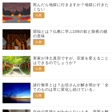
死んだら地獄に行きますか？地獄に行きた
くない
仏教
煩悩とは？仏教に学ぶ108の欲と除夜の鐘
の意味
仏教
実家が浄土真宗ですが、宗派を変えること
はできるのでしょうか？
仏教
諸行無常とは？お坊さんが解き明かす「全
てのものは常に変化し続けている」
仏教
自分の気持ちがわからないとき、原因と解