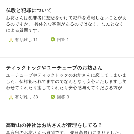
者の真意が理解できているだろうか」とか考えますし、学生
仏教と犯罪について
が出してくれたレポート対して、偉そうに「あなたは、まだ
○○に対する理解が浅いですね」とコメントしたりすることが
お坊さんは犯罪者に慈悲をかけて犯罪を通報しないことがあ
あります。でも、そういうふうに言っている自分は本当は何
るのですか。 具体的な事例があるのではなく、なんとなく
を理解しているんだろうか・・・と考えると、自分は何もわ
による質問です。
かってなくて、本当のバカは自分ではないか？と思ったりし
有り難し 11
回答 1
ます。 世の中には色々なエキスパートがいます。私も、学
会に所属していて、この分野では著名な先生方の研究発表を
聞いたりすることがあります。その人たちは、自分の専門分
野の話題については、ペラペラと饒舌に喋るのですが、
時々、「この人たちって、本当に自分が話していることを理
ティックトックやユーチューブのお坊さん
解しているんだろうか？知識があるだけでは？」と思ってし
ユーチューブやティックトックのお坊さんに恋してしまいま
まうことがあります。 今の自分に一つ言えることは、何か
した、仏様祀られてますのでなんとなく安心いたしますし笑
を本当に理解するというのは、ただ知識があったり、理屈が
わせてくれたり癒してくれたり安心感与えてくださる方が多
わかったり、理論を使いこなせたりすることではないだろ
くて独身のお坊さんと結婚したいです。友人もマッチングア
有り難し 33
回答 3
う、ということだけです。 お坊さんは経典を読んだり、仏
プリでお坊さんと出会いましたがなかなか独身のお坊さんと
教に関する理論を勉強したり、こうしてハスノハで私たちの
現実社会や婚活でもなかなかうまくいかなくて悲しいです
悩みに回答して下さっています。お坊さんが何かを「理解し
た！」と思うのは、どういう時ですか？どういう状態が、
「理解している」と言えますか？ 差し迫った質問ではない
高野山の神社はお坊さんが管理をしてる？
のですが、ぜひ色々なご意見をお聞かせいただけると幸いで
真言宗のお坊さんへ質問です。 先日高野山に参りました。