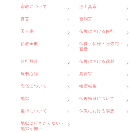
宗教について
浄土真宗
真言
曹洞宗
天台宗
仏教における修行
仏教全般
仏像・仏様・阿弥陀・
観音
諸行無常
仏教における縁起
般若心経
真言宗
念仏について
輪廻転生
地獄
仏教宗派について
坐禅について
仏教における瞑想
地獄に行きたくない・
地獄が怖い