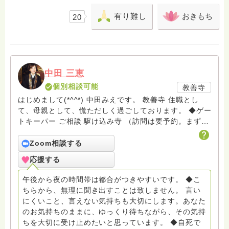
有り難し
おきもち
20
中田 三恵
個別相談可能
教善寺
はじめまして(*^^*) 中田みえです。 教善寺 住職とし
て、母親として、慌ただしく過ごしております。 ◆ゲー
トキーパー ご相談 駆け込み寺 （訪問は要予約。まずは
メールでお問い合わせください） ◆ビハーラ僧、終末期
ターミナルケア、看取り、グリーフケア、希死念慮、自
Zoom相談する
死、産前産後うつ、育児、DV、デートDV、トラウマ、
応援する
PTSD、傾聴トレーナー、手話、要約筆記、行政相談
員、女性支援員、小学校 中学校支援員としても、ケア
午後から夜の時間帯は都合がつきやすいです。 ◆こ
サポートをしています。 ◆一般社団法人『グリーフケア
ちらから、無理に聞き出すことは致しません。 言い
ともしび』理事長 【ともしび遺族会】運営 毎月 第１
にくいこと、言えない気持ちも大切にします。あなた
金・昼夜2回開催（大阪駅前第3ビル） 14：00〜，18：
のお気持ちのままに、ゆっくり待ちながら、その気持
00〜 お問い合わせ申込⬇️こちらから
ちを大切に受け止めたいと思っています。 ◆自死で
griefcare.tomoshibi@icloud.com ＊この活動は皆さま