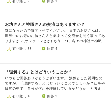
有り難し 2
回答 1
お坊さんと神職さんの交流はありますか？
気になったので質問させてください。 日本のお坊さんは、
世界中のお寺のお坊さん方と集まって交流会を開く事ってあ
りますか？(オンラインとか) もう一つ、各々の神社の神職さ
ん方とお坊さん方の交流もあるのでしょうか？ お寺、神社
有り難し 53
回答 4
によって違うと思いますが、差し支えなければ、ウチはこう
だよー！と教えていただけたら嬉しいです。
「理解する」とはどういうことか？
いつもご回答ありがとうございます。 漠然とした質問なの
ですが、「理解する」とはどういうことでしょうか？仕事や
日常の中で、自分が何かを理解しているかどうか、と考える
ことが多いのですが、そもそも、その「理解」って一体何だ
有り難し 18
回答 2
ろう、と最近とても気になっており、質問させていただきま
した。 私は文学を研究しており、大学でも授業を担当して
いるのですが、自分が研究するうえでよく、「自分はこの作