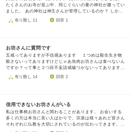
す。
たくさんのお寺が並ぶ中、同じぐらいの量の神社が建ってい
ました。 あの神社は神主さんが管理しているのか？ しか
し、日本屈指の仏教都市「高野山」でそんなことがあるの
有り難し 11
回答 1
か？ と疑問に思いました。あの神社たちはお坊さんが一緒
に管理していらっしゃるのでしょうか？それとも高野山にも
神主さんがいらっしゃるのでしょうか。回答いただけると嬉
しいです。
お坊さんに質問です
五戒ってありますが不信感あります １つめは殺生生き物
殺さないってありますけどじゃあ魚肉お坊さんは食べないん
ですか？って事と２つ目不妄語戒嘘つかないってありますけ
ど人間嘘つかない人居ますか？居たら見せて欲しいです３つ
有り難し 14
回答 2
目不飲酒戒お酒嫌いな人も居れば好きな人もいますそれで守
れなかったら地獄に落ちるとか人間に生まれ変われないとか
まじ不信感です
信用できないお坊さんがいる
私は仕事柄お坊さんと関わることがあります。 お会いする
多くの方は本当に良い人ばかりで、宗派は様々あれど皆さん
それぞれに仏教を大切にされているのが伝わってきます。
また、そういった方々から仏教の話を聞かせていただくこと