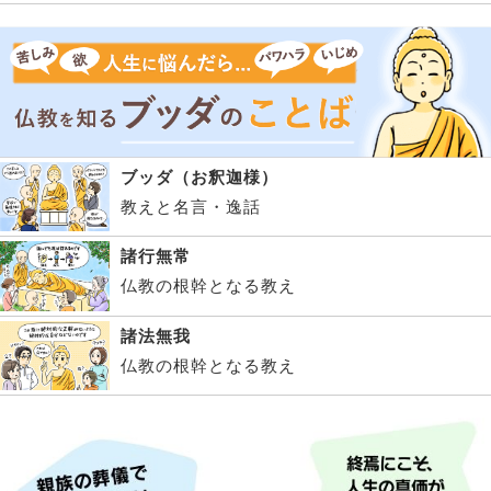
ブッダ（お釈迦様）
教えと名言・逸話
諸行無常
仏教の根幹となる教え
諸法無我
仏教の根幹となる教え