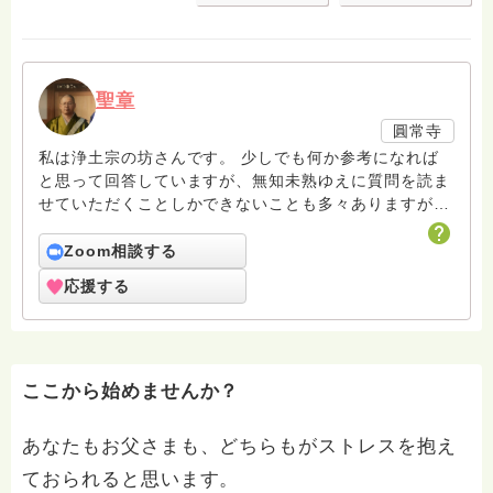
聖章
圓常寺
私は浄土宗の坊さんです。 少しでも何か参考になれば
と思って回答していますが、無知未熟ゆえに質問を読ま
せていただくことしかできないことも多々ありますがお
許しください。 回答は私個人の意見や解釈もあり、場
合によっては浄土宗の教義とは少し異なることもあると
Zoom相談する
いうことをご了承ください。 また、寺の紹介ページに
応援する
電話相談についても紹介していますのでどなたでも気兼
ねなくご利用ください。 ハスノハのお坊さんがもっと
増えますように。 合掌 南無阿弥陀仏
ここから始めませんか？
あなたもお父さまも、どちらもがストレスを抱え
ておられると思います。