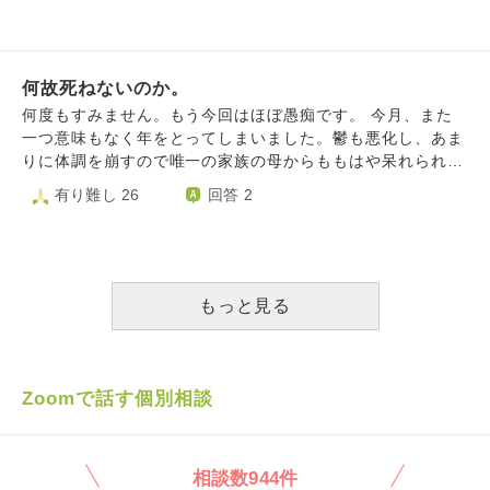
度きちんと働いて、スキルを伸ばして、自分で自分の生活く
友達も増えて幸せだ！これだけあればいいんだ！ と謳歌し
らい成り立たせたい。それすら叶わない。本当に命さえあれ
ていながらも、マンガ専攻の専門学校に通ったりと、１０代
ばなんとかなるものなのでしょうか。よくわからなくなりま
後半の真面目に大学から逃げたことの後悔がすごく強いので
した。
何故死ねないのか。
す。 ２０歳くらいの頃に、夢だった小学館でマンガ家にな
ろう！と意気込んでいたのに、一人の漫画家さんが編集長に
何度もすみません。もう今回はほぼ愚痴です。 今月、また
酷いこと言われたニュースで 傷つくのが怖くて、信頼でき
一つ意味もなく年をとってしまいました。鬱も悪化し、あま
なくて、即諦めて… そしていじめられた人間不信でもう誰
りに体調を崩すので唯一の家族の母からももはや呆れられ
にも信じることが全くできなくなって… そして３９歳の現
て、怠けているのではないかと叱責されます。ぼんやり死を
有り難し 26
回答 2
在の私は、AIイラストが流行り、テレビでもAIイラストが使
思うとき、自殺した芸能人や病気で亡くなったYouTuberな
われるほどに広まって 絵師になりたい、マンガも描きた
んかの動画を見ていてなぜ早く自分には迎えが来ないのかと
い、イラストを描いて、沢山の人間達を笑わせてやりたいと
思ってしまいます。どうでもいい人間ほどなぜ生かされるの
思っていたのに そのＡＩイラストがあまりにも綺麗すぎ
か。この世の理不尽を感じます。かと言って命を絶つ勇気だ
て、使う人もガンガン増えてて技術もすごくなって… 私が
ってないのです。だから、何かしら病気でも事故でも良いの
もっと見る
描いてきた絵は、マンガは…ヘタクソに見えてきて、更に絵
で、この命を早く刈りとってほしいと強く思います。いつに
を描く時間も遅くて辛くって… 絵を描く事ができなくなり
なれば、今の人生の苦しみから解放されるのでしょうか。あ
ました…今でも全く描けない状態なのです。 目的がなくな
あ、早くしにたい。
りました。もう絵が描ける人間はいらなくなった時代になっ
Zoomで話す個別相談
てしまった。 私は今まで「絵を描く事が一番誇りに思って
いる」という気持ちは完全に無価値になりました。 私はも
う、今まで生きてきたのは、全て無駄だったのでしょう
相談数944件
か…？ 時代は絵師を殺してくる、ＡＩを信仰してくる、絵