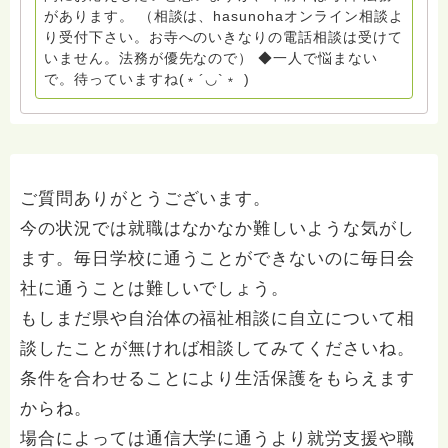
間 保育 教育の現場で 総主任として勤めた経験も生かし
があります。 （相談は、hasunohaオンライン相談よ
つつ、お話できることがあれば 幸いです。 いつも あな
り受付下さい。お寺へのいきなりの電話相談は受けて
たとともに。南無阿弥陀仏 ここでは、宗旨を問いませ
いません。法務が優先なので） ◆一人で悩まない
ん。 まずは、ひとりで抱え込まないで。 来寺お問い合
で。待っていますね(﹡´◡`﹡ )
わせは⬇️こちらから miehimeyo@gmail.com ※時間を割
いて、あなたに向き合っています。 ですので、過去の
質問へのお返事がない方には、応えていません。お礼回
答がある方を優先しています。 懇志応援も宜しくお願
いします。 ※個別相談は、hasunohaオンライン相談よ
り受け付けています。お寺への いきなりの電話相談は
ご質問ありがとうございます。
受け付けておりません。また夜中や早朝の電話もご遠慮
今の状況では就職はなかなか難しいような気がし
ください。 法務を優先させてください。
ます。毎日学校に通うことができないのに毎日会
社に通うことは難しいでしょう。
もしまだ県や自治体の福祉相談に自立について相
談したことが無ければ相談してみてくださいね。
条件を合わせることにより生活保護をもらえます
からね。
場合によっては通信大学に通うより就労支援や職