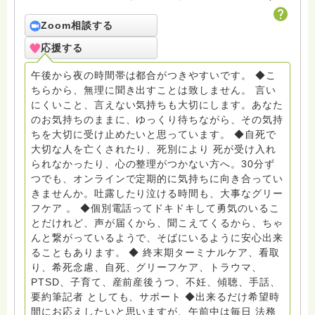
メールでお問い合わせください） ◆ビハーラ僧、終末期
ターミナルケア、看取り、グリーフケア、希死念慮、自
Zoom相談する
死、産前産後うつ、育児、DV、デートDV、トラウマ、
応援する
PTSD、傾聴トレーナー、手話、要約筆記、行政相談
員、女性支援員、小学校 中学校支援員としても、ケア
午後から夜の時間帯は都合がつきやすいです。 ◆こ
サポートをしています。 ◆一般社団法人『グリーフケア
ちらから、無理に聞き出すことは致しません。 言い
ともしび』理事長 【ともしび遺族会】運営 毎月 第１
にくいこと、言えない気持ちも大切にします。あなた
金・昼夜2回開催（大阪駅前第3ビル） 14：00〜，18：
のお気持ちのままに、ゆっくり待ちながら、その気持
00〜 お問い合わせ申込⬇️こちらから
ちを大切に受け止めたいと思っています。 ◆自死で
griefcare.tomoshibi@icloud.com ＊この活動は皆さま
大切な人を亡くされたり、死別により 死が受け入れ
のご支援により支えられております。ご協力をよろしく
られなかったり、心の整理がつかない方へ。30分ず
お願いします。 ゆうちょ銀行 口座番号 普通408-
つでも、オンラインで定期的に気持ちに向き合ってい
6452769 一般社団法人グリーフケアともしび ◆『ビハ
きませんか。吐露したり泣ける時間も、大事なグリー
ーラサロン おしゃべりカフェひだまり』 ビハーラ和歌
フケア 。 ◆個別電話ってドキドキして勇気のいるこ
山代表 居場所運営 問い合わせ申込⬇️こちらから
とだけれど、声が届くから、聞こえてくるから、ちゃ
griefcare.tomoshibi@icloud.com ◆GEはしもとサピュ
んと繋がっているようで、そばにいるように安心出来
イエ 所属 （Gender Equity 誰もが自分らしく生きるこ
ることもあります。 ◆ 終末期ターミナルケア、看取
とができる社会をめざして）DV・女性支援 ◆認定NPO
り、希死念慮、自死、グリーフケア、トラウマ、
京都自死自殺相談センターSotto 元グリーフサポート委
PTSD、子育て、産前産後うつ、不妊、傾聴、手話、
員長（2018〜2024） ◆保育士.幼稚園教諭.小学校教諭.
要約筆記者 としても、サポート ◆出来るだけ希望時
レクリエーションインストラクター.中学校DV授業 10年
間にお応えしたいと思いますが、午前中は毎日 法務