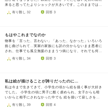
母が他界、友達とも疎遠になり、孤独。 生死に関わるほど
来ると思ってたよりショックが大きいです。このままでは福
ではないが、変な怪我や病気が多い。変な人に出会ってしま
祉のお世話にもなるし家族の負担も大きいです。家族の生活
有り難し 32
回答 3
う事が多い。 子供の頃から辛くてずっと泣いてきたから
の為死期を早めたほうが良いのかそれとも負担をかけながら
か、トラウマが増えすぎて、もう耐えられなません。パワハ
生きながらえるのか悩み毎日揺れ動いてます。自分自身でど
ラのせいで鬱もあります。 生きてるのが怖いのは、どうす
うしたらよいか解らず何処で聞くのがよいのかもわからずこ
ればいいですか？
ちらにつきました。自分と向き合い考えるための対応が可能
もはやこれまでなのか
なお寺さんとか数日宿泊を通し考える等やれるお寺さん等あ
りますか？あれば何処で探すのが良いでしょうか。気分転換
物事を「言った、言わない」「あった、なかった」いろいろ
も兼ねて遠方も行く事も考えています
捻じ曲げられて…実家の家族にも訳の分からないまま悪者に
され、仕事でも孤立無援のままうつ病になり、それでも何と
か自立を保ちたいと思っても、最後思ってもいない悪いこと
有り難し 34
回答 3
を「そう思ってるんじゃないのか」と言われ、完全に心が折
れました。 「生きてさえいれば何とかなる」何度も聞きま
したが、自分なりに大事に思っていた人たちに裏切られ、浪
人して大学に行き、何とか生き残るために身に付けた専門知
私は絵が描けることが誇りだったのに…
識も無駄にして、体ももう思う通りに動かず・・・どれだけ
何とかなるようにしようとしたのか。でも、何ともならなか
私は今まで生きてきて、小学生の頃から絵を描く事が大好き
った。 今の自分は、死ねないだけ。まだ寿命が来ないか
でした。 小学生の頃に男子に酷く虐められ、女子からも暗
ら、生きながらえているだけ。生きたいだけ生きるにも、死
いからと相手にされなかった中でも 絵を描いて寂しさを紛
にたいときに死ぬにも、相当な苦痛を越えなければならな
らわせることが出来て、沢山の想像力を鍛えて、面白いマン
有り難し 39
回答 4
い、それができる度胸も何もないだけ。 叶うなら、もう一
ガも描いては 絵を描く事は全てを救うんだ！絵が描ければ