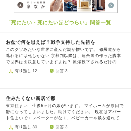
「死にたい・死にたいほどつらい」問答一覧
お盆で何を思えば？戦争支持した先祖を
このクソみたいな世界に産んだ親が憎いです。 修羅道から
逃れるには死しかない 京裁判以降は、連合国の作った脚本
で世界は団決意していますよね？ 原爆投下されるだけの事
をしたんだからしょうがない。 核二発じゃ足りなかった、
有り難し 12
回答 3
今でも海外の掲示板を覗くと書き込まれています。 正直こ
れが本音だと思う。 南京も、３週間で30万人を殺す現実的
な方法や、当時のNTなどの新聞を読むに中国の言うような
虐殺は無い事は明白なのに、誰も聞いてくれない・ 中国軍
住みたくない新居で鬱
が各地で荒らしまわったことを日本軍のせいにされているわ
けです。 実際、南京で食料を配布していた事もあり、治安
東京住まい、生後5ヶ月の娘がいます。 マイホームが原因で
が回復すると人が戻ってきて人口が増えてますよね？ で
鬱になってしまいました。助けてください。 現在はアパー
も、誰も聞いてくれない、いつまでもいつまでも、日本人は
ト住まいでエレベーターがなく、ベビーカーや娘を連れての
永遠に叩かれ続ける アメリカの飼い犬、独立する気持ちも
階段の登り降りが危険ということで生後2ヶ月の時に物件を1
有り難し 30
回答 3
ない日本人が敵でしかない。 イランの方がよっぽどましで
5軒ほど見ました。 新築戸建てと中古マンションを見たので