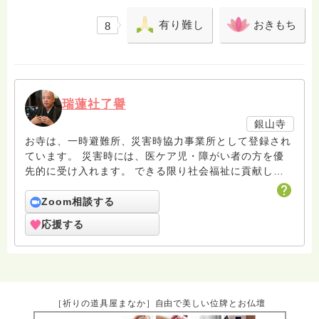
有り難し
おきもち
8
瑞蓮社了譽
銀山寺
お寺は、一時避難所、災害時協力事業所として登録され
ています。 災害時には、医ケア児・障がい者の方を優
先的に受け入れます。 できる限り社会福祉に貢献した
いと考えており、社会福祉活動を「えん・てらす」と名
付け、OAKCE（親あるあいだの語らいカフェ・介護者
Zoom相談する
カフェ～えん～）、お寺deスマホ教室、えんｊｏｙ（百
応援する
歳体操・ミニらいとモルック®体験会）を行っておりま
す。 個人としては、民生委員、お寺と教会の親なきあ
と相談室銀山寺支部支部長をしております。
［祈りの道具屋まなか］自由で美しい位牌とお仏壇