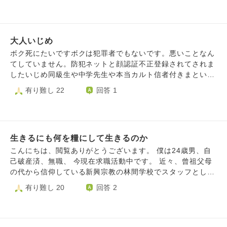
すよ、自分たちの国は自分で運営する意思がある。 そうい
すがピンとくるところがない中、営業に急かされるままに夫
うプライドが日本人にはない。 このくだらない世界でまじ
が焦って土地を契約してしまいました。 私も立地が良いと
めに生きる意味は何ですか？？
いうことで流されてしまい、その日のうちに手付金300万円
大人いじめ
を支払いました。今思えば、そんなに急かされるなんて怪し
い、産後の寝不足の私でなければ絶対止めていたと思いま
ボク死にたいですボクは犯罪者でもないです。悪いことなん
す。 しかし、なんとなく嫌な予感がするなと思いながらも
てしていません。防犯ネットと顔認証不正登録されてされま
娘のお世話に追われて時が流れ、土地の引渡しが終わり、娘
したいじめ同級生や中学先生や本当カルト信者付きまとい受
の育児も落ち着いて来て色々と調べてみると、絶対に住みた
けたのに悪人でっちられました。専門家ネットさいと運送土
有り難し 22
回答 1
くないと思うような条件が次々と出て来て、全く眠れず、鬱
建屋ゴミ収集配達回送バス頻度する嫌がらせうけても加害者
になってしまいました。今は設計段階ですが、悪条件をカバ
嫌がらせやめてくれません無法地帯です嫌がらせしてあたり
ーするのに必死で全く楽しくなく、無駄にお金もかかり、こ
まえ感じです。差別されています。てんほ品出し嫌がらせ通
んなことなら中古マンションが良かったと思うばかりです。
行人ふやす不審者登録嫌がらせを地域住民やあらゆる地域住
売ろうにも貸そうにも難しいような悪条件です。ただ、契約
生きるにも何を糧にして生きるのか
民や祭り関係者やレます。病院関係者ヤレマシタ都島神社や
書や図面には明記されているので訴えることもできません。
玉造稲荷神社祭り過剰嫌がらせうけました地元姫路村八分嫌
こんにちは、閲覧ありがとうございます。 僕は24歳男、自
夫はまったく読まずに買うことを決めました。 あの日に戻
がらせ証拠あります。中学安田一輝やきたがわやかないかり
己破産済、無職、 今現在求職活動中です。 近々、曾祖父母
れたらと何百回も考えています。 産後すぐ物件巡りなんて
やさかいや高校先生へゆ高校同級生や中学柴崎安田嶋田嫌が
の代から信仰している新興宗教の林間学校でスタッフとして
するんじゃなかった。手付金放棄を調べれば良かった。不動
らせこれ人物SNSつながっており組織的付きまというけまし
参加する予定なのですが、往復の交通費もなくとりあえず仕
有り難し 20
回答 2
産屋の友人に相談すればよかった。産後じゃなければ、いつ
た精神科や利用している福祉加害者でありグルです。差別扱
事が見つかってちゃんとした生活が整うまで1.2ヶ月ほど活
もの私ならあんな判断絶対しなかったのに。 あんな家で育
いみちあゆくだけ人こう渋滞や鉄道する警備員みはってきた
動を休もうと考えています。 他のスタッフのみんなは、仕
つ娘が可哀そうでなりません。 私も、今後の人生へのモチ
りや運送土建屋頻度とってきたりてんいんあらゆるばしょ品
事をしながらもちゃんと宗教の活動などもしており、劣等感
ベーションが湧かず、死んでしまいたいです。 親からは、
出しうけたり扱い酷いです。おや嫌がらせシテキマスおや
や活動を休むことでご迷惑をおかけすることがすごく辛いで