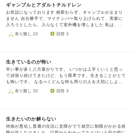
あんな場所に土地を買って家を建てられるだけいいじゃない
も、攻める防犯加害者友達目撃されています。金山邦彦氏裏
ギャンブルとアダルトチルドレン
す。 海が好きで時々海を見に行くのですが、いつも通る橋
か、こんなことで鬱になるなんて離婚されるぞと罵倒され、
金事実加害者じはくしなきそのためでふ
から何回も飛び降りようか考えてしまいます。 年齢関係な
お世話になっております 相変わらず、ギャンブルが止まり
関係が悪化しました。義理の両親とも同じ理由で関係が悪く
く周りの方を見るといつも、みんなちゃんと辛くても学校を
ません 自分勝手で、マイナンバー取り上げられて、実家に
なりました。 誰も気持ちをわかってくれません。 夫とは何
卒業して働いて生きてるのかなって考えたりしています。
入ろうとしたら、入らなくて室外機を壊しました 私は、怒
度も喧嘩し、ただもう住むしかないので夫はあっけらかんと
これ以上迷惑をかけないためにも、もう人生を終わらせたい
ると止められない性格です。幼少期にたくさん怒られ、怒ろ
有り難し 23
回答 3
しています。 私がローンを組んで家を買い直すのも考えま
と思っているのですが、最後にもしちがう道はあるのかお聞
うとすると、正論で止められることが多かったです。 そし
したが、鬱になったことにより難しいです。 鬱により自分
きしたくて質問させていただきます。 拙い文章で申し訳ご
て、発達障害にギャンブル依存性。三十苦です。もう疲れま
らしさも失い、娘の可愛さだけが心の支えですが、毎日死に
ざいません。 どうか教えていただきたいです、何卒よろし
した。 実家も追い出され、金はない。 こんな人間、死んだ
たいと思い続けています。 夫はとても良い夫、良い父な
くお願いいたします。
方が楽になるんじゃないかと思います。 毎日辛いです 携帯
ので離婚は考えていません。離婚したいという方が簡単でし
生きているのが怖い
も解約しました。お金もない。もう終わりです。 もう、終
たが…。
わってもええでしょうか？ すいません、こんな内容で
辛い事が多く八方塞がりです。 いつかは上手くいくと思っ
て頑張り続けてきたけど、もう限界です。生きることがとて
も怖いです。 なるべくどんな時も周りの人を大切にしよう
と思ってきたけど、今は誰からも必要とされない気がしてし
有り難し 33
回答 3
まい、心が荒んでいます。 母が毒親で、妄想、暴言が酷か
ったため子供の頃からメンタルを病む。父は無関心。 精神
科に通ってたのに、そんな中、無理矢理アメリカ留学させら
れ、人に言えないような辛い思いをした。 今は東京に出て
生きたいのか解らない
会社員をしてるけど、ブラック企業で、ミス無く一生懸命頑
張ったのに、評価されないばかりかパワハラされる。(怠け
持病が悪化し普通の生活に支障がでて就労に制限がかかる状
てる人が評価される。)収入も少ない。 可愛がってくれた祖
態が近くなりました。以前からわかってたとはいえ目の前に