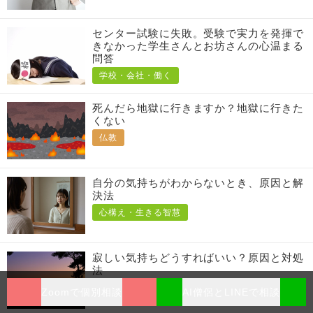
センター試験に失敗。受験で実力を発揮で
きなかった学生さんとお坊さんの心温まる
問答
学校・会社・働く
死んだら地獄に行きますか？地獄に行きた
くない
仏教
自分の気持ちがわからないとき、原因と解
決法
心構え・生きる智慧
寂しい気持ちどうすればいい？原因と対処
法
心構え・生きる智慧
Zoomで個別相談
AI僧侶とLINEで相談