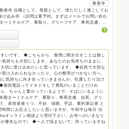
教善寺
す。 教善寺 住職として、母親として、慌ただしく過ごしてお
トDV、トラウマ、PTSD、傾聴トレーナー、手話、要約
学校 中学校支援員としても、ケアサポートをしていま
らから
すいです。 ◆こちらから、無理に聞き出すことは致し
般社団
い気持ちも大切にします。あなたのお気持ちのままに、
大切に受け止めたいと思っています。 ◆自死で大切な
griefcare.tomoshibi@icloud.com ◆GEは
が受け入れられなかったり、心の整理がつかない方へ。
 Equity 誰もが自分らしく生きることができる社会をめざ
的に気持ちに向き合っていきませんか。吐露したり泣け
 ◆個別電話ってドキドキして勇気のいることだけれ
から、ちゃんと繋がっているようで、そばにいるように
場で 総主任として勤めた経験も生かしつつ、お話できるこ
終末期ターミナルケア、看取り、希死念慮、自死、グリ
育て、産前産後うつ、不妊、傾聴、手話、要約筆記者 と
で。 来寺お問い合わせは⬇️こちらから
望時間にお応えしたいと思いますが、午前中は毎日 法
nohaオンライン相談より受付下さい。お寺へのいきなり
いません。お礼回答がある方を優先しています。 懇志応
が優先なので） ◆一人で悩まないで。待っていますね