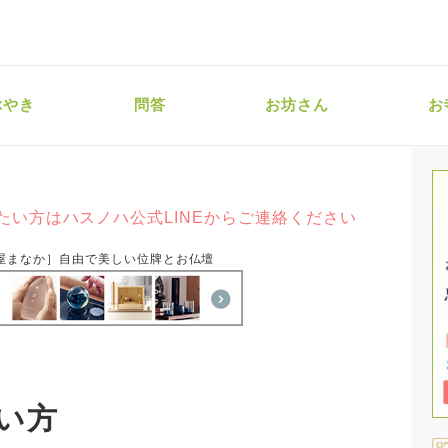
ぶやき
問答
お坊さん
お
たい方はハスノハ公式LINEからご連絡ください
屋まなか］自由で美しい位牌とお仏壇
い方