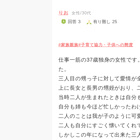
りお
女性/30代
回答 3
有り難し 25
#家族親族
#子育て協力・子供への態度
仕事一筋の37歳独身の女性で
た。
三人目の甥っ子に対して愛情が
上に長女と長男の甥姪がおり、
当時二人が生まれたときは自分
自分も姉も今ほど忙しかったわ
二人のことは我が子のように可
二人も自分にすごく懐いてくれ
しかしこの年になって出来た三