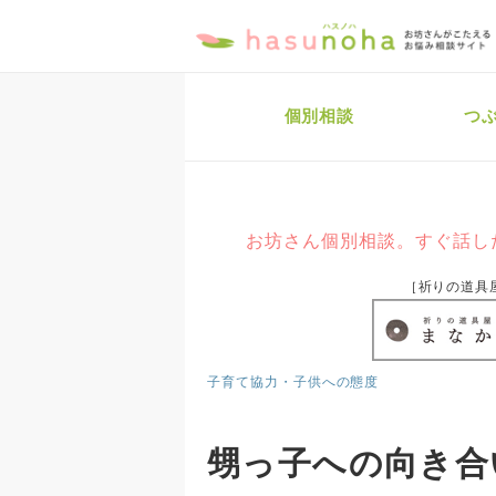
個別相談
つ
お坊さん個別相談。すぐ話し
［祈りの道具
子育て協力・子供への態度
甥っ子への向き合