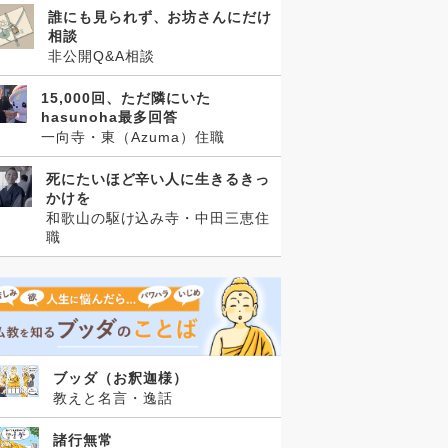
誰にも見られず、お坊さんにだけ
相談
非公開Q&A相談
15,000回、ただ隣にいた
hasunoha最多回答
一向寺・東（Azuma）住職
死にたいほど辛い人に生きるきっ
かけを
和歌山の駆け込み寺・中田三恵住
職
ブッダ（お釈迦様）
教えと名言・逸話
諸行無常