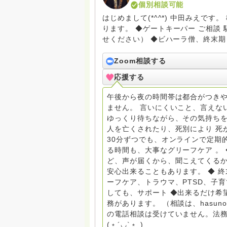
個別相談可能
はじめまして(*^^*) 中田みえで
ります。 ◆ゲートキーパー ご相談 駆け込み寺 （訪問は要予約。まずはメールでお問い合わ
せください） ◆ビハーラ僧、終末期ターミナルケア、看取り、グリーフケア、希死念慮、自
死、産前産後うつ、育児、DV、デー
筆記、行政相談員、女性支援員、小
Zoom相談する
す。 ◆一般社団法人『グリーフケアともしび』理事長 【ともしび遺族会】運営 毎月 第１
応援する
金・昼夜2回開催（大阪駅前第3ビル） 14：00〜，18：00〜 お問い合わせ申込⬇️こち
griefcare.tomoshibi@icloud.com ＊この活動は皆さまのご支援により支えられておりま
午後から夜の時間帯は都合がつきや
す。ご協力をよろしくお願いします。 ゆうちょ銀行 口座番号 普通408-6452769 一
ません。 言いにくいこと、言えな
法人グリーフケアともしび ◆『ビハーラサロン おしゃべりカフェひだまり』 ビハーラ和歌
ゆっくり待ちながら、その気持ちを
山代表 居場所運営 問い合わせ申込⬇️こちらから 
人を亡くされたり、死別により 死
しもとサピュイエ 所属 （Gender
30分ずつでも、オンラインで定期
して）DV・女性支援 ◆認定NPO京都自死自殺相談センターSotto 元グリーフサポート委員長
る時間も、大事なグリーフケア 。
（2018〜2024） ◆保育士.幼稚園教諭.小学校教諭. レクリエーションインストラクター.中学
ど、声が届くから、聞こえてくる
校DV授業 10年間 保育 教育の現
安心出来ることもあります。 ◆ 
とがあれば 幸いです。 いつも あなたとともに。南無阿弥陀仏 ここでは、宗旨を問いませ
ーフケア、トラウマ、PTSD、子
ん。 まずは、ひとりで抱え込まない
しても、サポート ◆出来るだけ希
miehimeyo@gmail.com ※時間を割いて、あなたに向き合っています。 ですので、過去の質
務があります。 （相談は、hasu
問へのお返事がない方には、応えて
の電話相談は受けていません。法務
援も宜しくお願いします。 ※個別相談は、hasunohaオンライン相談より受け付けていま
(﹡´◡`﹡ )