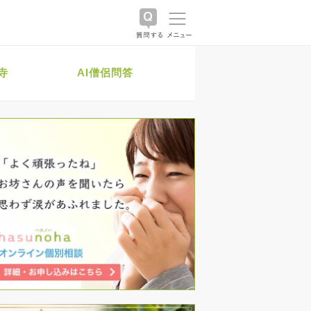
寺
AI僧侶問答