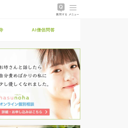
寺
AI僧侶問答