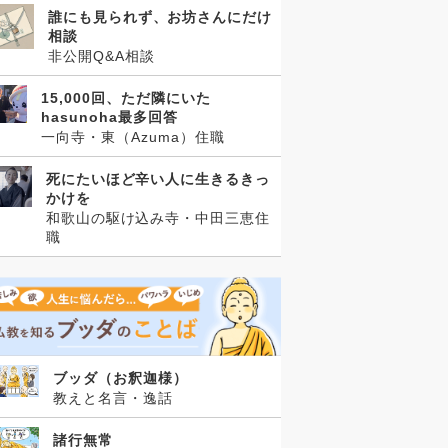
誰にも見られず、お坊さんにだけ
相談
非公開Q&A相談
15,000回、ただ隣にいた
hasunoha最多回答
一向寺・東（Azuma）住職
死にたいほど辛い人に生きるきっ
かけを
和歌山の駆け込み寺・中田三恵住
職
ブッダ（お釈迦様）
教えと名言・逸話
諸行無常