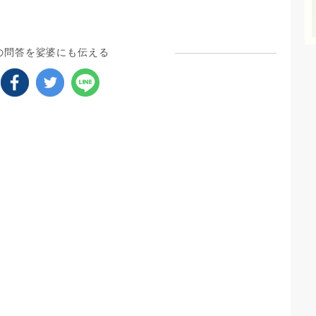
ど、死ぬ勇気がなくて死ねない死に損ないで、生きる希望が
、ご存知の方、教えてください。
の問答を娑婆にも伝える