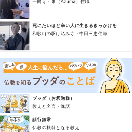
一向寺・東（Azuma）住職
死にたいほど辛い人に生きるきっかけを
和歌山の駆け込み寺・中田三恵住職
ブッダ（お釈迦様）
教えと名言・逸話
諸行無常
仏教の根幹となる教え