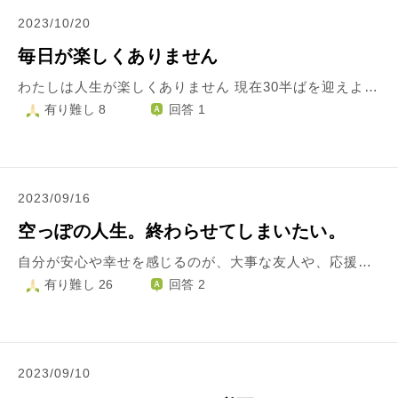
2023/10/20
毎日が楽しくありません
わたしは人生が楽しくありません 現在30半ばを迎えようとしています わたしは過去にいろいろありすぎて 病気になり、ほとんど働けないし 病気で前向きになれない、やりたい事はたくさん制限されているけれど やるべき事、やらなければならない事だけは山積みです おそらく人生を捨てて、一生このままでいいやと開き直ってしまえばそういった課題にも向き合わなくて済むのかもしれません 実際20代の頃はそうやって生きてきた気がします でも、30を過ぎて、本当の自分の気持ちに正直に向き合ってみたら やはりこのまま人生が終わってしまうのは嫌だという気持ちが出てきています わたしがやらなければいけない事というのが 実際にはやりたい事に備えて、出来るだけ節約し、貯蓄とお金を増やす事 つまり病気や借金の返済、貯蓄の構築になるのですが これって毎日コツコツはあるけれど 毎日すごくやる事があるっていうわけじゃないと思うんです 今のわたしは時間だけを持て余し ただ時間が過ぎるのをボーッと待つだけです 友達も、恋人も、仲間も出来ません こんな感じの虚しさ、退屈な時間がもうずっと続いています 少し希望が見え、その希望に向かっていこうという気持ちは出てきたのですが いかんせん人生が充実しなさすぎて 生きてる実感がわかなすぎてつまらないのです 生きながら死んでいるような状態です これってどうしたらいいんですかね？ 何かしたくても面倒という気持ちもあって、どうしたらいいのかわからないです
有り難し 8
回答 1
2023/09/16
空っぽの人生。終わらせてしまいたい。
自分が安心や幸せを感じるのが、大事な友人や、応援していている人が楽しそうだったり幸せそうにしているところをみることなんです。 . しかし、ふとした時、自分自身が主体となった幸せが無いことを思い出して、とんでもない虚無感に襲われます。 . 自分の中身がからっぽで、楽しみさえ楽しみさえ他人任せなんだと絶望してしまいます。 . 自分主体で楽しむって、なんなんでしょう。 以前好きだったはずのゲームをしても音楽を聴いても心が空っぽです。 . 病院にも精神科に通っています。 もう2年以上治療を続けています。 . 生きること自体があまりにも無意味すぎて今夜にでも消えてしまいたいです。 . 自分主体で生きる、楽しむ、安らぐ、って、得ようとして得られるものなのでしょうか。 他の人の「○○すればいいよ」という安直な方法論を試そうとしてみても「でもどうせまたうまくいかないだろうし時間と労力を浪費して後悔するんだろうな」としか考えられません。 . 空っぽです。 . 自分の想いと質問とが矛盾しているのは重々承知ですが、自分主体で楽しむ、とはどうすればいいのでしょうか。
有り難し 26
回答 2
2023/09/10