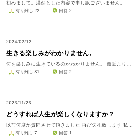
初めまして。漠然とした内容で申し訳ございません。。 私は今までの人生で、全力で努力をして何かを成し遂げた経験がありません。 ずるずると生きてきました。 所謂成功体験みたいなものがなく、自分に自信が持てません。それどころか、逃げ癖みたいなものが付いていると思います。 仕事などでプレッシャーのある場面に直面した時に、異常にストレスを感じてしまいます。自分には無理だ、出来ないと思ってしまいます。 ですがこんな自分を変えたいとも思います。 怖がらずに、逃げずに、やってみる。その心構えをつくるアドバイスを頂けると嬉しいです。 漠然としておりますが、どうぞよろしくお願い申し上げます。
有り難し 22
回答 2
2024/02/12
生きる楽しみがわかりません。
何を楽しみに生きているのかわかりません。 最近より、そう思う様になりました。 30歳過ぎて周りも段々と結婚、出産し、友達と会う機会も少なくなり、特に彼氏などもいない私は1人です。 大人になっていくうちに、何が楽しみで生きているのかわからなくなりました。 休みの日も1人、、給料少ないし生活するのにやっとなので極力お金も使いたくない、、 休みの日はずっとゴロゴロして、仕事行って、、たまーーーに友達と飲んで、、、。そんな日々です。 大学生くらいの時が1番楽しかった気がします。 毎日友達に会えるし、毎日の様に飲みに行って、、気軽に友達とも遊べて、、学校も楽しいし、若さもあるし。 いまはどんどん年老いて行き、周りとも疎遠になり、自分1人だけ。なんの楽しみもなく、なんとなく生きてるだけ。 彼氏がいればまだ違うのかな？とも思いますが出会いもなく、、、、。 なんか毎日が悲しいです。 みんな何を楽しみに生きているんでしょうか。
有り難し 31
回答 2
2023/11/26
どうすれば人生が楽しくなりますか？
以前何度か質問させて頂きました 再び失礼致します 私はスーパーの販売員で会社員として働いています 色々と良くして頂いていた上司の方がいました しかし、その方とプライベートと仕事の線引きが出来ていないということで注意を受けました その方を裏切るような形で縁が切れてしまいました その事に関して私は選択したことに後悔はしていない！という風に考えるようにしていましたが、不思議と何をしても力が入らなくなりました 別件にはなりますが、仕事で店長から注意を受けて、今までだったら見返してやる！頑張るぞ と思っていましたが、今は一言一言が凄く刺さって、どんどん自分がどうして仕事をしているのか？どうすれば売上が良くなるのか、堂々巡りで考えてしまいます 休日も前ほど外に出たり、誰かと出掛ける事は一切無くなり、 自分の趣味や好きなことが何だっかさえも良く分からなくなりました 自分って1人だったのかな？と思ってしまい、 誰か、人に縋りたくなります 自分でも何に悩んでいるのか曖昧で まずは私は何からしたらいいでしょうか？ 分かりづらい文章で申し訳ございません
有り難し 7
回答 1