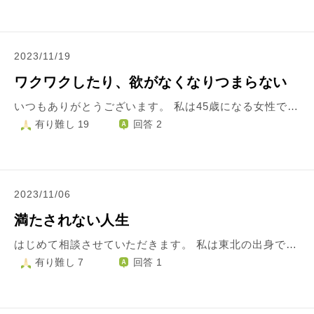
2023/11/19
ワクワクしたり、欲がなくなりつまらない
いつもありがとうございます。 私は45歳になる女性です。 最近、ワクワクする事もなく欲もなくなり何だかつまらない毎日です。 昔は、どこどこに旅行に行きたい！温泉に行きたい！これをしたい、あれをしたい！と色々と行きたい所や、やりたい事がありました。また、洋服が大好きでウィンドウショッピングも大好きで買い物が大好きでしたが洋服を見てもワクワクしません。 趣味や夢中になれるモノがある人が羨ましいです。 夢中になれるモノを探そうと色々とアンテナを張り巡らせますが、これも慣れたらつまらなくなるのかなと思うとやる気が起きません。こんな感じでつまらない人生のまま歳を取るのかなと思うとゾッとします。 既婚ですが、子供はいないので、子供のために頑張ることもありません…
有り難し 19
回答 2
2023/11/06
満たされない人生
はじめて相談させていただきます。 私は東北の出身で、現在は東京で公務員の仕事をしています。 幼少期は母親にとにかく勉強し、エリートになるよう言われ、地元トップクラスの進学校に進学するもうつ病を患ってしまいました。また、母親は所謂ヒステリー持ちで、常に母親の表情を気にしていたせいか、今も周りの人の表情を気にする癖がついています。その母親はもう10年近く前に病気で他界したのですが、母親にかけられた「呪い」のようなものは未だ消えません。 社会人になってからもうつ病で働かない頭で必死に勉強し、ようやく憧れの職場に就職したのですが、ミスを頻発し再び心を病んでしまい休職に入ってしまいました。うつ病は現在も治療中ですが、よくなる兆しが見えません。 その間にも地元の友人達は結婚・出産と次々と人生の新しいステージに進み、恋人もいない私は置いていかれた気分になります。 ここまでまとまらない文章になってしまいましたが、結局何に悩んでいるのかと言うと人生に光が見えないことです。 何をしていても幸せを実感することができません。何かを達成しても常に一歩先にいる周りの人と比べてしまい、勝手に落ち込んでしまいます。恋人が欲しいと思うこともありますが、こんなうつ病持ちの男には無理だろうと半ば諦めています。 以前は趣味のゲームや読書を楽しんでいたのですが、そんな趣味も楽しめなくなりました。予定がない日は家で寝たきりになっています。 また、SNSでたくさんの方と楽しく交流をして私の心の支えとなっていたのですが、先日で何気ない一言が炎上してしまい、知らないたくさんの人に叩かれ心に大きな傷を負ってしまいました。 何をしても空回りな感じがします。なんで自分は幸せになれないんだろう？と毎日嘆いています。 もう死んでしまいたいと思いますが、そんな勇気もなく虚無感に包まれたまま生きています。しかし、このままただ歳だけを重ねていくのかと思うと絶望感に襲われます。 どうすれば人生に光を見出すことができるでしょうか？ ここまで読んでいただきありがとうございます。
有り難し 7
回答 1