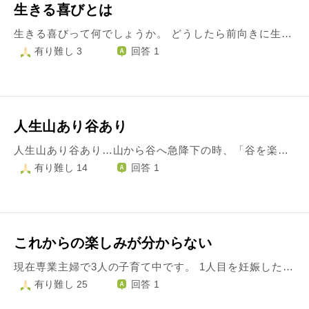
生きる喜びとは
生きる喜びって何でしょうか。 どうしたら前向きに生きることができるのかわかりません。 平和な日本で暮らせているだけで幸せで、感謝する、ありがたいと思わなきゃと考えると何故か涙が出て止まりません。 最低限でも衣食住に困ってはいないし、ブラック寄りですが仕事もあります。 それでも今まで生きていてよかったと思ったことはありません。 いつかいい事がくるという言葉をよく見かけますが、私の人生では今より辛いことはないと言い聞かせて耐えていたら、さらに辛いことに遭遇して落ち込む一方で、その度に体調を崩しての繰り返しです。もうこれからの人生に希望を持てません。 もっと生きたいと願う方に生命を差し上げることができればよいのにと思います。 私がいなくなっても困る人はいないでしょう。 早く死んでしまいたいと思うばかりです。 好きだったことができなくなって、他に熱中できるものいうか趣味といえるものを見つけられません。 自己肯定感も低いみたいです。人と比べているつもりはないですが、自分に自身が持てません。 できないことばかり数えているなということは自分でもわかっています。あるものに感謝して幸せを感じるべきだと。 幸せだ、幸せだと言い聞かせるように思うたびに余計に哀しい気分になってしまいます。
有り難し 3
回答 1
人生山あり谷あり
人生山あり谷あり…山から谷へ急降下の時、「谷を楽しめばいい」と聞いた事があります。 谷を楽しむにはどうしたらよいのでしょうか？
有り難し 14
回答 1
これからの楽しみが分からない
現在専業主婦で3人の子育て中です。 1人目を妊娠した時から体調が優れない、育休、2人目と3人目の妊娠と続いていたことから、働いていた期間が短く、退職して今に至ります。(職種はプロフィールに記載しています) 以前働いていた職場はかなりストレスがあり、退職して精神的に落ち着いて過ごしていました。 子育てに専念して、大変なことも多くありましたが、ある人(目上の方)の「これからたくさん楽しいことが待ってるから、頑張ってね」という言葉を信じ乗り越えてきました。 ですが最近になり、これからの楽しいことが分からなくなってしまいました。 子供や結婚していない友人を見ると、大人になって好きなことをして、幸せを感じて、結婚すれば妊娠や出産、可愛い赤ちゃんの育児等、たくさんの幸せが待ってるよと私が通ってきた道を思い出して話すことができます。 (結婚や出産が人生の全てだとは思っていません) ですが、同級生で結婚し妊娠している人を見かけ「これからあの幸せが待っているんだ、いいなぁ、戻りたいな、また味わいたいな」と思ってしまいます。 私は周りより少し早く結婚して、妊娠や出産3回をしたのでそう思ってしまうのだと思います。 子供たちは本当にいい子で、可愛く、家族で一緒に居る時間は私にとって最大の幸せです。 ですが、その同級生を見かけてから、心がモヤモヤし、何となく落ち込んでいます。 子供たちの成長等、楽しいことはあるのだろうなとは思えます。 ですが具体的にどういったことか、イメージがつかず不安になります。 また今年中に働く予定なのですが、ブランクがあり、私が働いていない期間、働いていた同期は経験を積み突き放されたような気がして不安もあります。 以前働いていた職場でのストレスがトラウマのような形になっていて、次に働くところの人間関係も大丈夫かなと不安あり、経験もないし、これからやっていけるのかと心配になっています。 このような状態であり、数日心がスッキリしません。 不安や周りをいいなぁと思う気持ちが苦しいです。 何かアドバイス頂けると嬉しいです。 読みづらい文章で申し訳ありません。 よろしくお願いします。
有り難し 25
回答 1