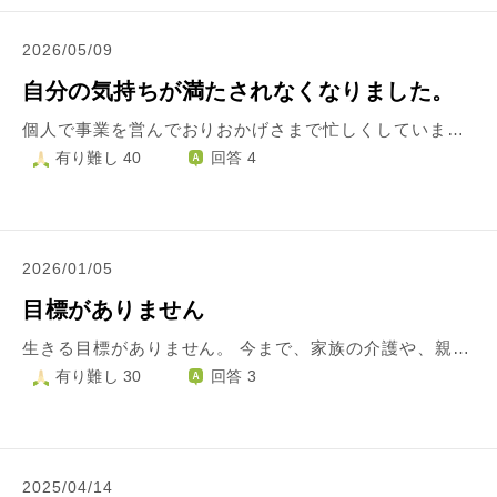
2026/05/09
自分の気持ちが満たされなくなりました。
個人で事業を営んでおりおかげさまで忙しくしています。 なのですが、最近満たされないというか何のために働いているのかわからなくなりました。 お客様には喜んでいただけます。 以前ご依頼いただいたお客様から他のお客様をご紹介いただくこともあります。 なのできっと私の仕事は誰かの役に立っているのだろうなって思います。 ただ、「だから何？」という気持ちがわいてくるようになってしまいました。 まったく自分が満たされていないというような気持ちです。 お仕事をいただいて喜んでもらえてお金もいただける。 お客様には喜んでもらえる。 以前はそれが嬉しかったりやりがいだったりしました。 でも今は「それが何なの？」しか思えなくなってしまいました。 ただ淡々と、黙々と仕事をこなしているような日々です。 いただいたお金で生活費を工面していますし少しは自分の趣味にも使えます。 ですが趣味に使っても楽しめるのは一時だけ。 また元の状態に戻ってしまいます。 あちこちと調整して進めないといけない仕事でどうしても納得してもらえない関係者の方もいらっしゃって怒鳴られたり嫌味を言われることもあります。 それでも以前は終わった後お客様からのありがとうで全部吹き飛んでいました。 でも今は感情が消えてしまったというか、「はい、おつかれさまでした。」ぐらいにしか思えません。 もちろん表には出しませんが・・・ なにがどうしてこうなってしまったんだろう・・・？ なんか毎日しんどいな。 でも生活していかなきゃいけないから働くしかないよな。 あれ？何がしたくてこの仕事やってたんだっけ？ 疲れてるのかな？ そんなことばっかり考えてしまいます。 こういう気持ちになるのってごく普通のことなんでしょうか。
有り難し 40
回答 4
2026/01/05
目標がありません
生きる目標がありません。 今まで、家族の介護や、親戚の子育ての手伝いなどで他人の世話ばかりをしており、自分の時間がありませんでした。 約15年ほどそんな生活をしていたので、 暇になってしまった今、何をしたいかと問われてもわかりません。 また以前働いていた仕事で心療内科にかかるほど辛いことがあり、精神的に責任感のある仕事ができないでいます。 平穏な生活をただ繰り返すだけでは、成長などもないとわかってはいるのですが、 自分が何をしたいのか、なんのために生きているのかがわからなくなっています。 このまま老いて死んでいくのかと思うと、恐ろしくなってしまいます。 一年の目標も決められずに情けないです。 どのような心持ちで日々を過ごせばいいのか、アドバイスをいただければと思います。
有り難し 30
回答 3
2025/04/14