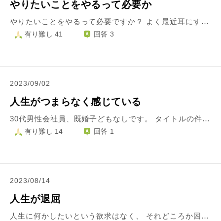
やりたいことをやるって必要か
やりたいことをやるって必要ですか？ よく最近耳にする言葉です。 周りの人、インフルエンサー よく言います。 しかし現実、日々やるべきことの連続で、やりたいことなんて見つかりません。 見つかったら幸せかもしれませんが、見つけるまで大変だし、 やりたいことを見つけて、それをやるって必要なのでしょうか？
有り難し 41
回答 3
2023/09/02
人生がつまらなく感じている
30代男性会社員、既婚子どもなしです。 タイトルの件について、なんとか解決の糸口を見つけたいと思い投稿させていただきました。 タイトル通りなのですが、ここ1〜2年で急激に人生がつまらなく感じています。 好きだった趣味もおっくうになり、人間関係についても昨年結婚を機にゆかりのない土地に異動し、気の許せる友人などもおりません。過去に楽しいと感じたものを試してみましたが、どれもつまらないというか虚無感を感じます。 仕事もうまくいっておらず、自身の思い描いていた理想とのギャップを感じています。 打破するために何か行動を起こさなければとも思うのですが、結局尻込み・面倒になり一人モヤモヤとすることがほとんどです。 この先もずっと同じような状況が続く気がしてならず、楽しみがない人生を続ける意味があるのかなと考えてしまいます。 死にたいとまではまだ思いませんが、この先楽しめることがなく面倒なことが増えていくのなら、死んでも構わないという気持ちが自分の中にあり葛藤しています。 この日常から抜け出したいと思っています。 どのようなことでも参考にさせていただきますので、アドバイスを頂けませんでしょうか。 思っていることを端的に書いたつもりですが、読みづらい文章となりすみません。 何卒よろしくお願いいたします。
有り難し 14
回答 1
2023/08/14
人生が退屈
人生に何かしたいという欲求はなく、 それどころか困難な時や苦しい時があります 楽しいと思わないです 楽しくないんで長い時間かけて生きようとも思えなくなりました 頑張って60代などまで生きるのはあまりに辛いと感じます お坊さん方は何を志？的なもので生きているのか、 死んじゃダメだなどの考えがあるのか 自殺を考えたことはなかったのかなど教えていただければ幸いです