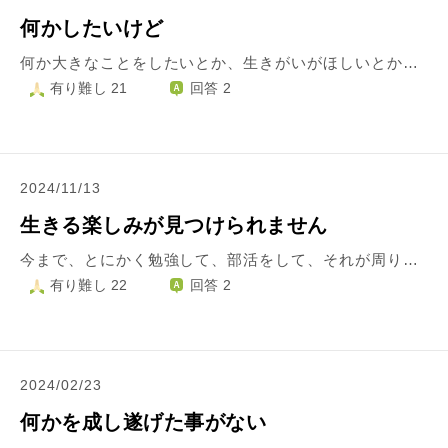
何かしたいけど
何か大きなことをしたいとか、生きがいがほしいとか思っています。 現在というかずっと仕事をしたくなくてしないつもりでいます。 人や疲れることが怖くて訓練にすら行けないのです。 昔からそうでした。何も続かない。 特技も資格も何も持ってない。 家も金持ちじゃない。 何か開催したり何かの専門職についたりしてみたいけど…。 これじゃあ一生夢見てるだけでしょうか？ 金持ちになって綺麗な家に住んだりしてみたいなあ…
有り難し 21
回答 2
2024/11/13
生きる楽しみが見つけられません
今まで、とにかく勉強して、部活をして、それが周りから褒められ、認められることでした。 現在、子どもの時になりたかった職業についていますが、本当にしたいことなのかがわかりません。 先日、母親と話す機会があり、その時に、「あなたは〇〇だもんね」と言われてその言葉に従ってきたことに気づきました。 親もそんなつもりはないと思いますが、その言葉に反抗できず、気づいたら自分の思いになっていた気がします。 大学院に行ってたこともあり、正社員として仕事に就いたのは周りよりも遅く、それもあってか周りはどんどんやりたいことを見つけて転職していっており、自分のやりたいことを見つけられていない自分に負い目を感じています。 趣味もなく、休日も仕事をしている日が多く、ふとなんのために生きているんだろう。何が幸せなんだろうと思って生きる意味がわからなくなります。 今の自分は本当の自分ではなく、周りの人の「こういう人だよね」という期待やレッテルを裏切らないようにできた自分だと感じます。 ただ、では何がしたいの？と言われると自分では何も選択できません。人とご飯に行くとメニューから食べるものを選べなくなります。小さい選択すらできなくなってしまっている自分がいます。 自分がどのような人間なのか、何が得意で何が苦手なのか、何が好きで何が嫌いなのか、何がしたいのか、自分では何もわかりません。
有り難し 22
回答 2
2024/02/23
何かを成し遂げた事がない