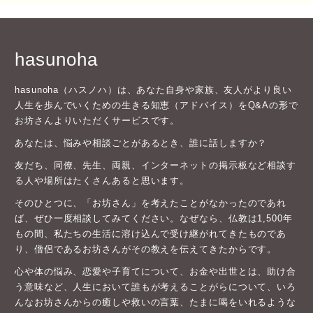
hasunoha
hasunoha（ハスノハ）は、あなた自身や家族、友人がより良い
人生を歩んでいくための生きる知恵（アドバイス）をQ&Aの形で
お坊さんよりいただくサービスです。
あなたは、悩みや相談ごとがあるとき、誰に話しますか？
友だち、同僚、先生、両親、インターネットの掲示板など相談す
る人や場所はたくさんあると思います。
そのひとつに、「お坊さん」を考えたことがなかったのであれ
ば、ぜひ一度相談してみてください。なぜなら、仏教は1,500年
もの間、私たちの生活に溶け込んで受け継がれてきたものであ
り、僧侶であるお坊さんがその教えを伝えてきたからです。
心や体の悩み、恋愛や子育てについて、お金や出世とは、助け合
う意味など、人生において誰もが考えることがらについて、いろ
んなお坊さんからの癒しや救いの言葉、たまに喝をいれるような