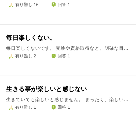
有り難し 16
回答 1
毎日楽しくない。
毎日楽しくないです。 受験や資格取得など、明確な目標があるときは頑張れるし充実しています。また、旅行など非日常の時は楽しいです。 しかし負担は、毎日重い腰を挙げて仕事に行き、帰ってきてクタクタでいつのまにか寝ているみたいな生活でうんざりしてます。一人暮らしで、家事も手につきません。 趣味や興味を持てることもあまり多くありません。テレビもつけてるだけで興味が湧きません。友達も遠くにいます。 自分の気持ちは自分で上げていくしかないし、もっと他人に興味を持つべき。ハラスメントされている訳でもなく、今の自分の生活は悪くないし、気持ちの持ちようだと頭ではわかっています。 でも毎日つまらないのはかなりきついものがあります。 行動しなきゃ何も変わらないですが、最初の一歩が重いです。
有り難し 2
回答 1
生きる事が楽しいと感じない
生きていても楽しいと感じません。 まったく、楽しいことがないわけではないのですが、一時楽しいだけで、すぐストレスを感じたり、寂しく感じたりします。 ただ、家と職場の往復。 職場の待遇に満足している訳ではなく、不満もあり苦しいなぁ…と思いながら日々生活。 じゃぁ転職すれば？って話かもしれませんが そんな気力すらなく…。 本当に気力がないのです。 死にたいとかではなく、楽になりたいと思うのです。 神様がまだまだもがきなさいと言っているのかもしれませんが、正直しんどいです。 負のサイクルから抜け出したいけど どうしたらいいのか分かりません。
有り難し 1
回答 1