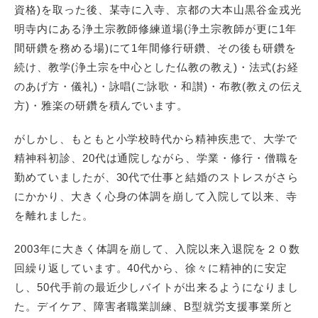
資格)を取った後、某寺に入寺、京都の大本山黒谷金戎光
明寺内にある浄土宗教師修練道場(浄土宗教師が更に1年
間研鑽を務める場)にて1年間修行研鑽、その後も研鑽を
続け、教学(浄土宗を中心とした仏教の教え)・法式(お経
のあげ方・儀礼)・詠唱(ご詠歌・和讃)・布教(教えの伝え
方)・雅楽の研鑽を積んでいます。
がしかし、もともと小学校時代から精神疾患で、大学で
精神科初診、20代は通院しながら、学業・修行・僧職を
勤めていましたが、30代で仕事と結婚のストレスがさら
にかかり、大きく心身の体調を崩して入院して以来、寺
を離れました。
2003年に大きく体調を崩して、入院以来入退院を２０数
回繰り返しています。40代から、徐々に精神的に安定
し、50代手前の最近少しバイトが出来るようになりまし
た。デイケア、障害者職業訓練、B型就労支援事業所と