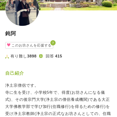
鈍阿
？
このお坊さんを応援する
有り難し
3898
回答
415
自己紹介
浄土宗僧侶です。
寺に生を受け、小学校5年で、得度(お坊さんになる儀
式)、その後宗門大学(浄土宗の僧侶養成機関)である大正
大学佛教学部で学び加行(住職修行)を得るための修行)を
受け浄土宗教師(浄土宗の正式なお坊さんとしての、住職