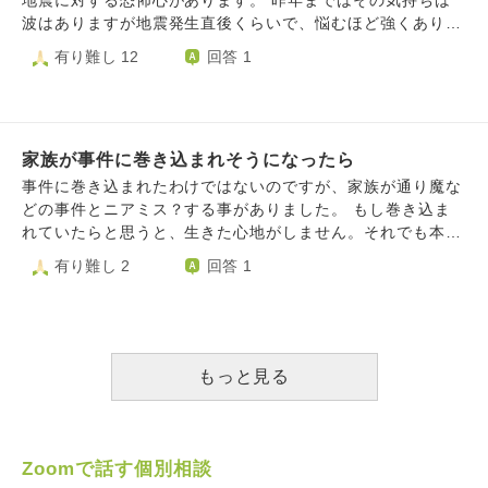
地震に対する恐怖心があります。 昨年まではその気持ちは
波はありますが地震発生直後くらいで、悩むほど強くありま
せんでした。しかし、１月の能登地震以降、「また揺れるの
有り難し 12
回答 1
ではないか」と恐怖心が更に強くなっています。 能登地震
をきっかけにSNSで調べてしまい、都市伝説的な信憑性のな
い予言や予知、予測を知ってしまい、発生可能性のある３１
１の余震や他地域で大きい地震が起きるのではないかと更に
家族が事件に巻き込まれそうになったら
不安になってしまっています。 根拠がないことは頭では分
かっているのですが、予測や予知などが結構当たっていて信
事件に巻き込まれたわけではないのですが、家族が通り魔な
じてしまっている自分がいます。それを見たら不安になるの
どの事件とニアミス？する事がありました。 もし巻き込ま
は分かっていて、見ないようにと思ってはいるのですが気に
れていたらと思うと、生きた心地がしません。それでも本人
なって見てしまうの繰り返しです。 この状況がかれこれ３
はあまり気にしていないようなのですが、万が一ということ
有り難し 2
回答 1
か月続いています。不安で気持ちも落ち込んでいて恐怖で頭
を考え出すと頭の中でグルグルと悪い考えが止まらなくなり
がいっぱいです。 こういうとき、どうすればいいのでしょ
ます。 自分もかつて、数日後に行こうとしていた場所で重
うか。解決策というか自分の気持ちの対処法、どう考えれば
大事件が起きたり、これは事件ではありませんが猛スピード
いいのか是非アドバイス頂きたいです。 よろしくお願いし
の信号無視の車にあわや接触ということもありました。 も
ます。
しあの時現場に居合わせていたらという不安と、どのように
もっと見る
向き合えばいいのかわかりません。 また自分は起きてしま
ったことよりも、起きたかもしれないことのほうが遥かに気
になってしまう性格で、正直自分でも疲れています。
Zoomで話す個別相談