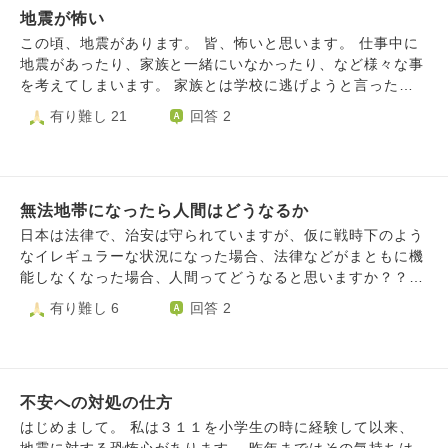
り得ない』と言われますが、それでも恐怖でちょっとした音
地震が怖い
に涙がとまらなくなってしまい、家族に背中をさすってもら
でもビクついたり、屋根に穴が空いてるんじゃないか(完全
わないと落ち着きません。 前の質問にも書きましたが、私
この頃、地震があります。 皆、怖いと思います。 仕事中に
被害妄想)と思ってしまいます。悪い方に考えてしまうの
は生まれてから一度も恋人ができたことがなく、今年33歳に
地震があったり、家族と一緒にいなかったり、など様々な事
が、私の悪い癖(自他共に認めています)なのですがどうしよ
なりますが、まだ実家に住んでおります。 そのため涙が出
を考えてしまいます。 家族とは学校に逃げようと言った
うも出来ません。 どうすれば気にしないように出来るか、
るたびに母に背中をさすってもらうのですが情けなくて申し
り、食料品などは買ってありますが、心配です。 2週間後に
有り難し 21
回答 2
相談させて頂きたいです。宜しくお願い致します。 ※今年は
訳なくてより涙が出てしまいます。 また、こちらのサイト
は旅行も控えています。 元々、心配症や考え過ぎてしまう
当たり年らしく、新年そうそう車のフロントガラスの飛び石
で優しい言葉をかけていただいたのに、どうしてこの性格を
ことがあり、とても気にしています。
被害にあい、交換(相手あり・100:0で相手の保険で交換)。
直せないのだろうと自責しております。 同じ質問をもう一
→納涼祭で2等5千円相当の物が当たる→落雷被害にあう(今
度してしまうこともすごく勇気がいったのですが、何とか少
ここ)。 宝くじジャンボ買ったら高額当選するんじゃね？っ
しでも荷をおろせないかと投稿させていただきました。 申
無法地帯になったら人間はどうなるか
て言われてますが、当たるもの？ですかね。もちろん買わな
し訳ございませんが、どうぞよろしくお願いいたします。
日本は法律で、治安は守られていますが、仮に戦時下のよう
いと当たりませんが😅
なイレギュラーな状況になった場合、法律などがまともに機
能しなくなった場合、人間ってどうなると思いますか？？？
沢山の人間から恨みを買っているが、法律やコネで守られて
有り難し 6
回答 2
いるような人たち。彼らは真っ先に、ぶっ○されるような気
がするんですが。流石にそんなことは、起きませんか
不安への対処の仕方
はじめまして。 私は３１１を小学生の時に経験して以来、