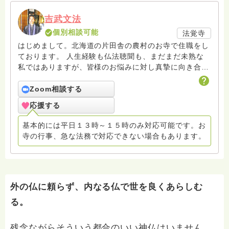
吉武文法
個別相談可能
法覚寺
はじめまして。北海道の片田舎の農村のお寺で住職をし
ております。 人生経験も仏法聴聞も、まだまだ未熟な
私ではありますが、皆様のお悩みに対し真摯に向き合
い、共に悩み共に考えたいと思います。 お話しする内
容は「こたえ」ではありません。仏法を聞いてもお金が
Zoom相談する
儲かるわけでも、人間関係に恵まれるわけでも、病気が
応援する
治るわけでも、何ものにも左右されない心の持ち様が手
に入るわけでもありません。 仏法の救いとは悩みが私
基本的には平日１３時～１５時のみ対応可能です。お
の思い通りに解決することでなく、どんな悩みも私の現
寺の行事、急な法務で対応できない場合もあります。
実として引き受けて、悩みながらも生きていけることだ
と私はいただいております。 悩みを救う（解決する）
のではなく、悩む人を救う（悩む私という存在を引き受
けていける）のです。 「こたえ」ではなく、「問い」
を共有することで、悩み苦しみを引き受けて生きていけ
外の仏に頼らず、内なる仏で世を良くあらしむ
る一助となれれば幸いです。 【回答について】 後から
る。
読み返し、誤字脱字に気づいた際は訂正を入れます。訂
正ではなく、お礼コメントへの返信のため追記する場合
残念ながらそういう都合のいい神仏はいません。
はタイトルに〔追記あり〕と記載します。 なお、タイ