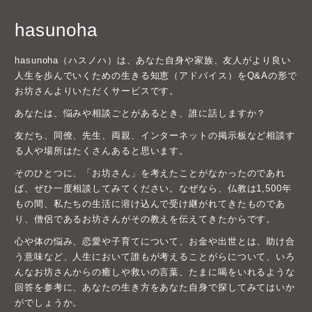
hasunoha
hasunoha（ハスノハ）は、あなた自身や家族、友人がより良い
人生を歩んでいくための生きる知恵（アドバイス）をQ&Aの形で
お坊さんよりいただくサービスです。
あなたは、悩みや相談ごとがあるとき、誰に話しますか？
友だち、同僚、先生、両親、インターネットの掲示板など相談す
る人や場所はたくさんあると思います。
そのひとつに、「お坊さん」を考えたことがなかったのであれ
ば、ぜひ一度相談してみてください。なぜなら、仏教は1,500年
もの間、私たちの生活に溶け込んで受け継がれてきたものであ
り、僧侶であるお坊さんがその教えを伝えてきたからです。
心や体の悩み、恋愛や子育てについて、お金や出世とは、助け合
う意味など、人生において誰もが考えることがらについて、いろ
んなお坊さんからの癒しや救いの言葉、たまに喝をいれるような
回答を参考に、あなたの生き方をあなた自身で探してみてはいか
がでしょうか。