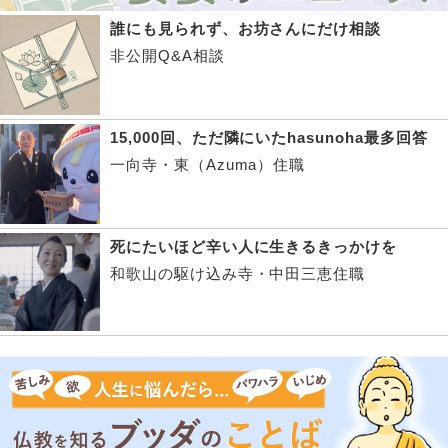
誰にも見られず、お坊さんにだけ相談
非公開Q&A相談
15,000回、ただ隣にいたhasunoha最多回答
一向寺・東（Azuma）住職
死にたいほど辛い人に生きるきっかけを
和歌山の駆け込み寺・中田三恵住職