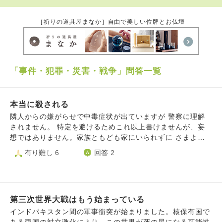
［祈りの道具屋まなか］自由で美しい位牌とお仏壇
「事件・犯罪・災害・戦争」問答一覧
本当に殺される
隣人からの嫌がらせで中毒症状が出ていますが 警察に理解
されません。 特定を避けるためこれ以上書けませんが、妄
想ではありません。家族ともども家にいられずに さまよっ
ていますが、お金がつきてきました。 遠方の主治医の先生
有り難し 6
回答 2
は、医師でさえこの症状を知らない人が多いからね、とおっ
しゃいました。現に救急車で運ばれて訴えてもムダでした。
だから何だ？という話ですが、もうがんばれません。
第三次世界大戦はもう始まっている
インドパキスタン間の軍事衝突が始まりました。核保有国で