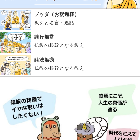
ブッダ（お釈迦様）
教えと名言・逸話
諸行無常
仏教の根幹となる教え
諸法無我
仏教の根幹となる教え