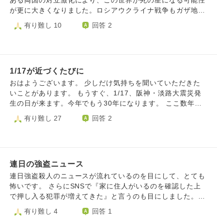
ある両国の対立激化により、この世界が死の星になる可能性
が更に大きくなりました。ロシアウクライナ戦争もガザ地区
の虐殺も止まらず、ここがもう人間の限界です。正義なき暴
有り難し 10
回答 2
力が世界を支配する時代に逆戻りしてしまいました。もう未
来はありません。 日本は平和ボケしたまま米中露に侵略さ
れて分割統治されます。日本人の大半は虐殺されます。私達
に未来はありません。人間に未来はありません。 極楽浄土
1/17が近づくたびに
もないので、殺された後は過酷な生存競争の中に生み出され
ます。死と虐殺しかこの世界には残りません。 馬鹿馬鹿し
おはようございます。 少しだけ気持ちを聞いていただきた
いと思うなら今の国際情勢と人間の本能を見てください。世
いことがあります。 もうすぐ、1/17、阪神・淡路大震災発
界最大の軍事力を持っている米国が自国第一主義、覇権主義
生の日が来ます。今年でもう30年になります。 ここ数年で
に走っていることで、人間の欲望の蓋は完全に外れてしまい
すが、この日が近づくにつれ、心が傷んだり、ざわついた
有り難し 27
回答 2
ました。奪い合いの世界です。 未来なんてない。平和な世
り、ふと涙が止まらなかったりというふうになりました。
界なんてもう妄想の産物でしかありません。どうしてこんな
私は中学2年の時に、神戸であの揺れを経験しました。私の
世界になった。どうしてこんな世界に生まれてしまった。
住んでいる地域は家が倒壊したり、人が多く亡くなったとい
うところではなかったのですが、ガスも水道は3ヶ月通じな
連日の強盗ニュース
いという生活を送りました。 私の家族や近しい親族、友人
も皆無事でしたが、火災で立ち上る煙や真っ赤に染まる当日
連日強盗殺人のニュースが流れているのを目にして、とても
の夜の空、液状化現象、、、 あの日の揺れ、体験したこ
怖いです。 さらにSNSで『家に住人がいるのを確認した上
とは忘れることはありません。 もちろん、ずっと前からこ
で押し入る犯罪が増えてきた』と言うのも目にしました。コ
の日を迎える辺りはあの震災のことに思いを寄せておりまし
メント欄では日本は治安が悪くなったから武装すべきだ、催
有り難し 4
回答 1
たが、ここまで辛く涙が出てくるほどではなく、もっと冷静
涙スプレーを携帯すべき。枕元にナイフを置いているとかい