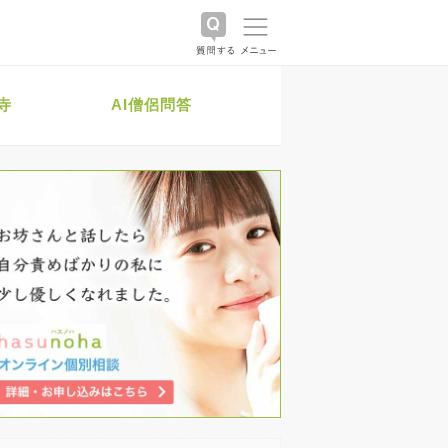
寺
AI僧侶問答