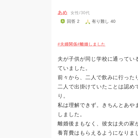
あめ
女性/30代
回答 2
有り難し 40
#夫婦関係
#離婚しました
夫が子供が同じ学校に通ってい
ていました。
前々から、二人で飲みに行った
二人で出掛けていたことは認め
り。
私は理解できず。きちんとあや
しました。
離婚後まもなく、彼女は夫の家
養育費はもらえるようになりま