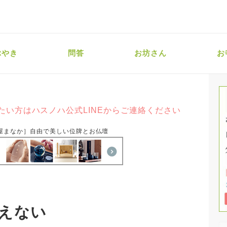
ぶやき
問答
お坊さん
お
たい方はハスノハ公式LINEからご連絡ください
屋まなか］自由で美しい位牌とお仏壇
えない