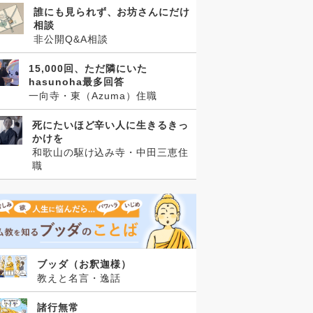
誰にも見られず、お坊さんにだけ
相談
非公開Q&A相談
15,000回、ただ隣にいた
hasunoha最多回答
一向寺・東（Azuma）住職
死にたいほど辛い人に生きるきっ
かけを
和歌山の駆け込み寺・中田三恵住
職
ブッダ（お釈迦様）
教えと名言・逸話
諸行無常