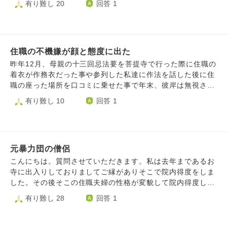
有り難し 20
回答 1
惑ではと何かとハードルが高く、なんとか電話すると迷惑そ
よう言われ、結局3人になります。 とにかく、こちらの意
ず、声のコントロールもできるようになりました。 なの
うにされていると感じた、といった経緯もあるので、少々モ
見・思い・考えも聞いて貰えず一方的です。毎日、法要・納
で、また、コロナが明けてから5年ぶりに、足繁く 参拝しお
ヤモヤもしてしまうのです。 それでも可能であれば関係を
骨の事を考えると憂鬱で眠れません。辛いです。 また、預
護摩に参列していた祈願寺に行くことにしました。 お坊
修復したい気持ちと、もともと電話をしたのは永代供養のお
かって貰っているので、お参り行く時に必ずお布施（1000
様方は5年の歳月が流れたにも関わらず私を覚えていて くだ
金が少し危ういかもしれない、もしかしたらご好意を踏みに
円）を持って行きます。通夜葬儀に来て頂いたお寺に、いく
住職の不機嫌が顔と態度に出た
さり、「あれ、久しぶり～！」と話しかけてくださいまし
じるかもしれないお詫びの報告のためだったのですが、うち
らお布施をしたのか聞かれました。まだ、49日・納骨等の打
た。 実は私は、このお寺で一度トラブルを起こしまし
昨年12月、母親の十三回忌法要を菩提寺で行った際に住職の
はお墓のない方の骨を置いてるだけ、親族で話し合って好き
ち合わせはしてないのですが、何を言い出すか分かりませ
た。毎日参詣 する私を気にかけた修験者さんから、 「君は
着衣が作務衣だった事や参列した私達に作法を話した後に住
にしなさい、うちには関係ないとのご返答を頂きました。
ん。自分の家には、仏壇がありません。以前、実家にはあり
仕事をしていないのか」「駄目じゃないか、ちゃんと働きな
職の座った場所を口コミに乗せた事で年末、彼岸は無視され
ほぼ関係性が破綻しているのは明らかとみて、関係修復をあ
ましたが、処分してしました。月命日に来ると思いますが、
さい」 とお叱りを受けたのです。 私は当時、今よりも状
ました。 口コミは直ぐ削除し、お寺に家に来ない理由を聞
有り難し 10
回答 1
きらめ、これ以上ご迷惑をおかけしないようお骨を引き取る
葬儀等にかなり使い仏壇を購入できません。どのようにすれ
態が悪く、どこの訓練にも、病院のデイケア にすらも繋が
きに行きました。 私達の喪服が普段着に見えた。お互い様
べきか悩んでいます。
ばいいでしょうか。 このようなお寺・住職とどのようにつ
ることができず、でも退屈なのは嫌だと、毎日お寺に 行き
と言われました。 私が平常心じゃないと言い檀家付き合い
き合えばいいのか教え下さい。お願いします。
お護摩に上がっていました。 私はパニックになり、境内
は出来ない。お盆や彼岸も家に行きません。 家族は2人です
で泣き叫んでしまいました。修験者 さんは、 「俺には、リ
が仮に1人が死去しても家には行きません。と言われてから6
ケさんと同い年のせがれがいる。俺にとってリケさん とい
元暴力団の僧侶
ヶ月が立ち私の中で穏やかになれた気がしたので菩提寺の住
う存在は、娘のようなものだ。だから厳しく言ってしまっ
職に謝罪と頭を下げに行きました。 私の顔を見た瞬間、何
こんにちは。質問させていただきます。私は去年まであるお
た」 と謝罪を受けました。 今は、隔週で病院のデイケア
をしに来たのかと不機嫌な顔と態度になり口コミの事、着衣
寺に出入りしておりましてご縁がありそこで院内得度をしま
に通い、デイケアのない週に診察と カウンセリング…とい
の事、主人の事を2回繰返し言われ最後は大きな音を立てて
した。その後そこの住職夫婦の性格が変貌して院内得度した
う毎日のスケジュールです。それでも、 通いが週一回なの
ドアを閉めました。 心のモヤモヤがスッキリしません。い
私含め4名皆一斉に辞める事になりました。そしてホッとし
有り難し 28
回答 1
で、普通の人より暇人です。 またお叱りを受けたら、こ
つまでも悩んでてもと思うのですが謝罪と頭を下げに行った
ていた所にその寺院に出入りしていた元暴力団だった僧侶が
ちらをご説明しようと思うのですが。 普段は家にいると
事は住職に届いてますか？ 前を向いて歩いて行く心の持ち
私の傷ついた心を癒してくれる為に相談にのってくれたりと
き、5分程度の筋トレ、1～２時間程度の 勉強をしていま
ようを教えて頂きたいと思います。 宜しくお願いします
尽くしてくれまして私も立ち直る事が出来ました。とても朗