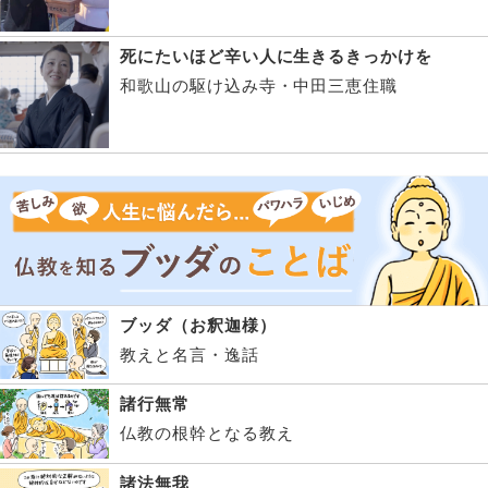
死にたいほど辛い人に生きるきっかけを
和歌山の駆け込み寺・中田三恵住職
ブッダ（お釈迦様）
教えと名言・逸話
諸行無常
仏教の根幹となる教え
諸法無我