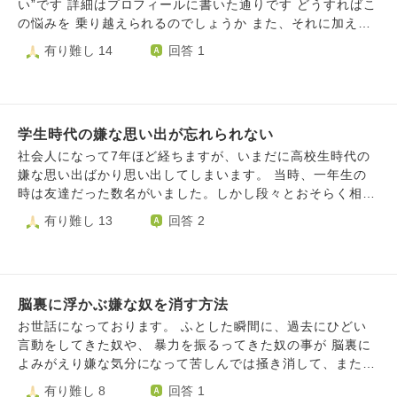
祖母の方に行く方式のことです。 学校の皆とも何もかも違
い”です 詳細はプロフィールに書いた通りです どうすればこ
の子との限られた時間を楽しみたいのに、こんなに苦しみな
くて勉強も転校でわからないしいじめられるし家に帰ったら
の悩みを 乗り越えられるのでしょうか また、それに加えお
がらいるとお腹の子も悲しむだろうと思うのにこの負の連鎖
殺されそうになるし、私は居場所がなくて、逃げれるのは祖
尋ねしたい事がございます それは因果応報、前世の業につ
有り難し 14
回答 1
を止められません。 思い出したところで何もプラスになら
母の場所、だけど小４で膵臓癌で亡くなりました。だけど涙
いてです いじめを行った人達に因果応報はあるのか 私の人
ないことは分かっているのにどうしても考えてしまいます。
が出ません。 そして父の兄のところに２日間泊まりまし
生が苦しいのは前世の業なのか、です 皆様お忙しいかと思
本当に苦しいです。辛い過去を思い出して自分自信を苦しめ
た。私の初を強制的にとられました そして父のもとへ行
いますが お手隙の際にお答え頂けたらと思います どうぞよ
るのをやめたいです。
き、小５の時に父のDVはばれ、父は刑務所へ。 私は児童養
ろしくお願い致します
護施設に飛ばされて、施設ではいじめられ職員も見て見ぬふ
学生時代の嫌な思い出が忘れられない
り、施設から通う小学校でもいじめられ、中学に上がっても
社会人になって7年ほど経ちますが、いまだに高校生時代の
ひどくなり、 「〇〇～！！きめーんだよ！反応しろよ！」
嫌な思い出ばかり思い出してしまいます。 当時、一年生の
とかずっと毎日クラス全員に言われてます。クラスLINEで
時は友達だった数名がいました。しかし段々とおそらく相手
は私が入ってることを知らないかのように私の愚痴を言って
にとって私は気が合わない存在になったようで、そのうち私
有り難し 13
回答 2
います。私って嫌われ体質なんですかね。 この事実と過去
以外で遊びに行くようになり、SNSでそれを悪びれることな
を忘れたいです。文章力なくてすみません。 短くまとめま
く投稿していました。 私はそれを見てハブられていること
した。回答してくれると嬉しいです。
に気づいて傷ついているのに、それでもその友人数名に固執
してひっつき回っていました。 ハブられる以前に、私は彼
脳裏に浮かぶ嫌な奴を消す方法
女たちに見下されていたようです。いつも雑にイジられて小
馬鹿にされていました。 卒業間近になるころには「友達で
お世話になっております。 ふとした瞬間に、過去にひどい
いたい」という気持ちと「ひどいことをする人なのだから不
言動をしてきた奴や、 暴力を振るってきた奴の事が 脳裏に
幸になってほしい」という気持ちの２つが同居するようにな
よみがえり嫌な気分になって苦しんでは掻き消して、また浮
りました。 あれから数年経ち、最早連絡を取っていないく
かんでくる、 といったことがどうしても繰り返されます。
有り難し 8
回答 1