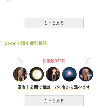
らいですから、忘れて今の人間関係の構築をすればいいので
内容は学生時代、自分が同級生から一方的に暴力を受けた
すが、ときどき夢に出てはまた小馬鹿にされるのです。 た
り、 嘲笑されたりした屈辱的なもので、どうしても頭に浮
まに思い出しては「痛い目に遭っているといいのに」などと
かんでくるのを止めることができません。浮かぶとすぐに止
呪ってしまう自分が醜くてしんどいです。忘れたいと思うほ
めようとするのですが、どう頑張っても勝手に脳内再生され
どに思い出してしまいます。 このような忘れたいのに忘れ
て、奴らの顔、言葉、 一連の流れが終わるまで消えてくれ
もっと見る
られない記憶とはどう向き合えばいいでしょうか。
ないのです。 当時は知恵も勇気も力もなく（学力、運動能
力等） 相手が怖くてただやられることを受け入れるだけで
した。 その根底には今の精神状態なら反撃できるのに、と
言った悔しさと当時の無力感があるのだと思います。できる
Zoomで話す個別相談
事ならば、報復して過去ごと消し去りたいと考えるのです
が、現在の立ち位置や法律等を思えば、面倒ですし、時間も
かかりますし、胃が痛くなるだけなので、流石に目の前に再
相談数939件
び現れて挑発でもしてこない限り、そうは思いません。 し
かし、せめて毎日悔しい映像が浮かんでくるのを止めたいと
思います。 基本的に仕事中に退屈になった時、奴らと似た
ような名字を見た時、 入浴中など手持無沙汰になった時に
脳裏に現れます。 どのような心がけ（修行を積む）で生き
れば このような嫌な記憶を引き出さずにいられるのでしょ
匿名非公開で相談 250名から選べます
うか？ ちなみに仕事や生活、金銭面は順調で、 独身である
こと以外はそこそこ普通に過ごせております。
もっと見る