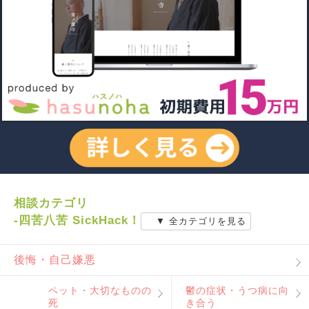
相談カテゴリ
-四苦八苦 SickHack！
▼ 全カテゴリを見る
後悔・自己嫌悪
ペット・大切なものの
鬱の症状・うつ病に向
死
き合う