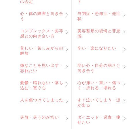
己否定
ト
心・体の障害と向き合
自閉症・恐怖症・他症
う
状
コンプレックス・劣等
美容整形の後悔と罪悪
感との向き合い方
感
苦しい・苦しみからの
辛い・楽になりたい
解放
嫌なことを思い出す・
弱い心・自分の弱さと
忘れたい
向き合う
憂鬱・晴れない・落ち
心が痛い・重い・傷つ
込む・塞ぐ心
く・折れる・壊れる
人を傷つけてしまった
すぐ泣いてしまう・涙
が出る
失敗・失うのが怖い
ダイエット・過食・痩
せたい