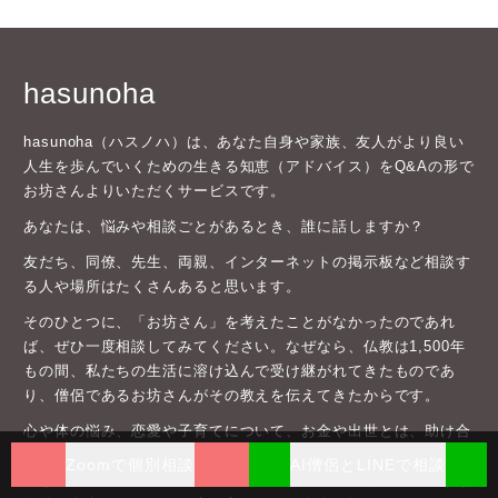
hasunoha
hasunoha（ハスノハ）は、あなた自身や家族、友人がより良い
人生を歩んでいくための生きる知恵（アドバイス）をQ&Aの形で
お坊さんよりいただくサービスです。
あなたは、悩みや相談ごとがあるとき、誰に話しますか？
友だち、同僚、先生、両親、インターネットの掲示板など相談す
る人や場所はたくさんあると思います。
そのひとつに、「お坊さん」を考えたことがなかったのであれ
ば、ぜひ一度相談してみてください。なぜなら、仏教は1,500年
もの間、私たちの生活に溶け込んで受け継がれてきたものであ
り、僧侶であるお坊さんがその教えを伝えてきたからです。
心や体の悩み、恋愛や子育てについて、お金や出世とは、助け合
う意味など、人生において誰もが考えることがらについて、いろ
Zoomで個別相談
AI僧侶とLINEで相談
んなお坊さんからの癒しや救いの言葉、たまに喝をいれるような