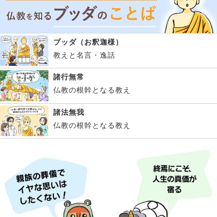
ブッダ（お釈迦様）
教えと名言・逸話
諸行無常
仏教の根幹となる教え
諸法無我
仏教の根幹となる教え