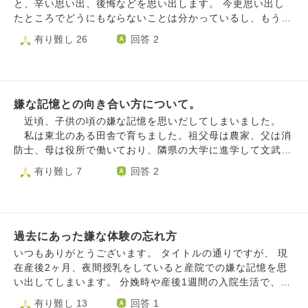
と、辛い思い出、後悔などを思い出します。 今更思い出し
たところでどうにもならないことは分かっているし、もう考
えないようにするしかないと思っていても、更にその嫌なこ
有り難し 26
回答 2
とを深掘りするかのように考えて自分を苦しめています。
小中学校時代に言われたされた嫌なこと、中学時代の親友と
疎遠になったこと（自分に原因があるのか、など）、元夫か
らされた辛く悲しいこと。などなど考え始めたらキリがない
嫌な記憶との向き合い方について。
ほど思い返して自分を追い詰め日々の生活が辛いものになっ
ています。 再婚し子どもも2人いて幸せなはずなのに、辛い
近頃、子供の頃の嫌な記憶を思いだしてしまいました。
ことばかり思い出しそれが本当に辛くどうすればいいか分か
私は東北のある田舎で育ちました。祖父母は農家、父は消
りません。 自分なりに自己啓発本を読んだり前に進もうと
防士、母は役所で働いており、隣県の大学に進学して文武両
思いますがなかなか上手くいかず真剣に悩んでいます。 周
道に励み、不自由なく育つことができました。現在36歳です
有り難し 7
回答 2
りに相談すると、みんな過去のことを思い出して不安になっ
が、姉妹がいて経済的に大変ながらもここまでしてくれた家
たり心配になったりということはあるよ。と言うのですがこ
族には今更ながら感謝しなければと思います。社会に出てか
こまで深刻に悩み辛い気持ちに浸っているのは自分だけな気
らも不器用で失敗しながらも、何とか歩んでこれたと思いま
がしています。 うまく気持ちを切り替えられるようになっ
す。 希望の職種にはつけなかったものの、金融保険業の
たり、過去ばかりに執着せず囚われず生きたいです。
過去にあった嫌な体験の忘れ方
営業職として県内で成績上位を修めることができ、目標のF
P２級も取得して資産運用も含めて、同年代よりは収入上に
いつもありがとうございます。 タイトルの通りですが、 現
なる程頑張ることが出来たと思います。また、学生時代から
在産後2ヶ月、夜間授乳をしていると産院での嫌な記憶を思
武道をやっていますが、昇段しましたし、新たな挑戦のため
い出してしまいます。 分娩時や産後1週間の入院生活で、あ
ＡＩの通信教育等も始めました。 そんな私ですが、幼少の
る助産師さんからの辛いあたりを思い出すと涙が出ます。
有り難し 13
回答 1