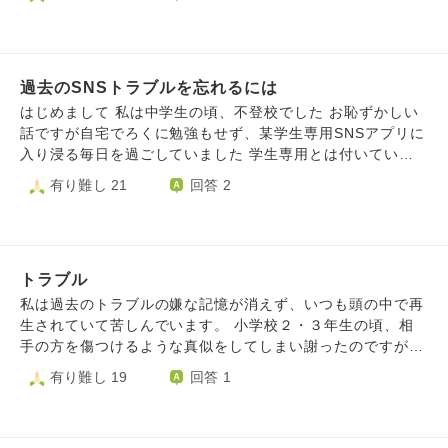
頃は同級生にバカにされたり、冷やかしやいたずらにあって
思い出すタイミングは主に夜、授乳をしている時です。 辛
いました。周囲より世間知らずで、第2、3子が多い中で一番
いあたりを受けたのは主に授乳中だったので同じような状況
上だし、ある意味恵まれていたのでしょう。 先日地域の夏
にあると、ついその時の体験を思い出してしまいます。 余
祭りの手伝い中に、私をバカにしていた同級生が旦那と子供
談ですが、夜間授乳は、赤ちゃんと一対一であること、両手
を連れてやってきたところを見てしまい、昔の嫌な思いがフ
過去のSNSトラブルを忘れるには
が塞がっているので読書などができないこと、赤ちゃんの刺
ラッシュバックしてしまいました。冷やかして笑ったり、私
激にならないように電気やテレビもつけないのこと、なので
はじめまして 私は中学生の頃、不登校でした お恥ずかしい
物を取り上げて友達同士で嫌がる私をあざ笑ったり、決めつ
ぼーっと過ごすことになるため考え事をしてしまいます。
話ですが自宅でろくに勉強もせず、某学生専用SNSアプリに
けや噂したりしていました。 今でこそ、不品行や悪行とし
嫌な体験を忘れる、もしくは思い出さないようにするために
入り浸る毎日を過ごしていました 学生専用とは付いていま
て対処できますが、子供の私には到底無理で、何とか親に言
はどうしたらいいのでしょうか。
すが、実際には社会人の方もおられました 私はそのSNSで
有り難し 21
回答 2
うか先生に言うかしかできませんでした。 その同級生は片
出会った大人のことを忘れたいです その人とは好きなアニ
親ずつ違う兄姉の元で育ち、父親が金銭横領で職場を退職さ
メが同じということがきっかけで交流し始めました 最初は
せられたり姉はだれのかわからない子を産んだりと、めちゃ
普通にやり取りをしていましたが徐々に言動が変になってい
くちゃな環境で育っています。地元の商業高校に進んだもの
きました 「裸を見せてほしい」「自分と付き合ってくれな
の、部活はやめてしまい、印象が良くないギャルのようにな
トラブル
いなら死んでやる」「あなたの家を特定した」 などと言わ
っていました。昔から狡猾なことろがあり、正直にしか生き
れるようになりました 当時は両親にも担任の先生にも心を
私は過去のトラブルの嫌な記憶が消えず、いつも頭の中で再
られない私をバカにしていました。妬み僻みもあると思いま
開けず、その人だけが自分から話しにいける唯一の大人でし
生されていて苦しんでいます。 小学校２・３年生の頃、相
す。 姿を見て、裏で何か言われていないかと想像してしま
た その人が自分から離れてしまうのが怖くてその人の要求
手の方を傷つけるような真似をしてしまい謝ったのですが、
います。私は今ご縁がなく未婚ですが、その同級生は旦那彼
にすべて応じてしまいました。 今思い返してみて、何て馬
「謝罪以外の方法で謝って」といわれてしまいました。 謝
有り難し 19
回答 1
氏がいることを鼻にかけ、子供がいる幸せな様子を自慢する
鹿なことしたんだろうと感じます でもそれと同時にその人
罪方法を考えても良い考えが思い浮かばず、その間相手から
行動をしてくるのではないかと。私が気にしなければいいの
を許せないという気持ちもあります 中学生に裸の写真を要
ずっといやがらせを受け続けていました。弟や母親や友達や
ですが、動揺してしまいました。 しかしながら、同級生の
求することは児童ポルノ禁止法に抵触することであると、今
周りの人がターゲットにされ６年生になって一度解決して
行為はやってはいけないと思います。その旦那も事実を知っ