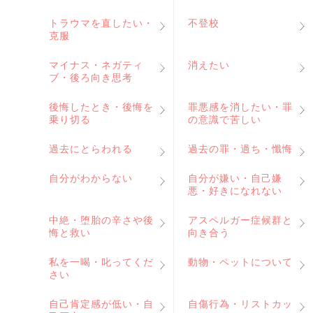
トラウマを直したい・
不登校
克服
マイナス・ネガティ
消えたい
ブ・後ろ向き思考
後悔したとき・後悔を
罪悪感を消したい・罪
乗り切る
の意識で苦しい
過去にとらわれる
過去の罪・過ち・懺悔
自分がわからない
自分が嫌い・自己嫌
悪・好きになれない
中絶・堕胎の辛さや後
アスペルガー症候群と
悔と救い
向き合う
私を一喝・叱ってくだ
動物・ペットについて
さい
自己肯定感が低い・自
自傷行為・リストカッ