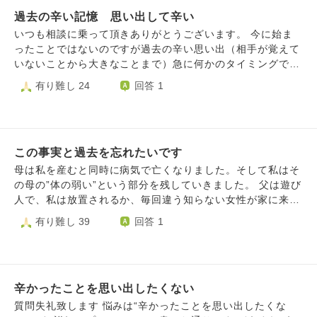
ならすぐに分かります でも当時の私は寂しさのあまり送っ
「もうやらない」といわれたのですが、中学でも一緒の学校
ているのか不明ですが、よく結婚したものだと思ってしまい
てしまった 中学を卒業してからもうすぐ5年が経とうとして
過去の辛い記憶 思い出して辛い
になり、同じことをされました。中学での在学中小学校にい
ます。 心構えや対処など、ご教示頂けますと幸いです。
いますが、未だに夢に出てきます どうすれば忘れられるで
た弟が私がいた中学校まで歩いてこさせられ一緒に嫌がらせ
いつも相談に乗って頂きありがとうございます。 今に始ま
しょうか
を受けさせられたこともありました。 卒業後は弟が相手の
ったことではないのですが過去の辛い思い出（相手が覚えて
仲間から責任をとらされたり母も謝罪させられたりさんざん
いないことから大きなことまで）急に何かのタイミングでふ
な目にあいました。 私が原因で悪いのですが、気に食わな
と思い出し連鎖反応のように色んな嫌なことがフラッシュバ
有り難し 24
回答 1
いのは私が中学を卒業後、相手が謝罪以外の方法でという条
ックして辛くなることがあります。 出かけている時でも家
件をだしていたのに、謝罪させて「ほら解決するでしょう」
で子供と2人でいるときでもです。 思い出すのは自分の過去
といってきたことです。こちらの誠意を裏切ってきたことで
の嫌な思い出（小学生の時に見えるようにわざとコソコソ悪
す。長い間嫌がらせしてそれは無いんじゃないかと思いまし
口言われた、中学時代に男子からキモイと言われた、高校で
た。 中学の在学中でも何度か謝ったのにそのときは拒否さ
この事実と過去を忘れたいです
小馬鹿にされて罰ゲームで電話が掛かってきた、結婚して元
れました。謝って終わるならこんなに長く続かなかったのに
旦那に不倫された時に言われたこと等）、大好きな夫の中学
母は私を産むと同時に病気で亡くなりました。そして私はそ
と悔しかったです。 社会人になっていつも家族に迷惑を
時代の元カノについて（私より可愛いんだろうなあ、楽しか
の母の”体の弱い”という部分を残していきました。 父は遊び
かけてしまったことを心苦しく思っています。毎日過去の嫌
ったんだろうなあとか）、母との関係について（親は十分に
人で、私は放置されるか、毎回違う知らない女性が家に来て
がらせの日々が頭の中で再生されて（思い出そうとしてやっ
愛情を注いでくれたというが、自分は寂しく思っていたこ
暴力を振られていました。 私が生きてるのは祖母のおか
有り難し 39
回答 1
ているのではなく勝手に思いだせれてしまう）しまい苦しい
と、今は私が第二子妊娠中で上の子の時も百貨店に行くと母
げ。よく父が家にいない状態が続いたときにたまたま祖母が
です。 もっと他の人に相談すればよかったと思っていま
娘でベビーカー選んだり赤ちゃんグッズ選んだりする姿を見
急に来る日があり、育児放棄に気づいたらしいです。 そこ
す。 これから私は、家族にはこれからどうやって接して
て羨ましく感じていて、、、ただ自分の母は祖母の介護があ
から祖母の家と父の家を行き来することが増えました。簡単
いけばいいのでしょうか？ 責任はどうやってとればよかっ
ってわたしには絶対に叶わないことなど）、元夫と離婚した
に説明します。 例えば最初、祖母の家に行ったとします、
たのでしょうか？ 家族や他の人を傷つけてしまいその後悔
ことにより周りの人と疎遠になり親友とも音信不通なほどに
辛かったことを思い出したくない
そして2か月後に父がまた新しい女性を連れてきて父の家に
と申し訳ないという気持ちで一杯で、心の拠り所が無く、ど
なったこと、とにかく考えすぎてしまい苦しくなって外出先
また戻されます、ですがDVでまた離婚します。そしてまた
質問失礼致します 悩みは“辛かったことを思い出したくな
うやって生きていけばいいのでしょうか？
でも涙が出るほど辛くなってしまいます。 来週で臨月で上