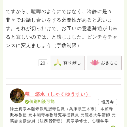
ですから、喧嘩のようにではなく、冷静に是々
非々でお話し合いをする必要性があると思いま
す。それが切っ掛けで、お互いの意思疎通が出来
ると宜しいのでは、と感じました。ピンチをチャ
ンスに変えましょう（字数制限）
有り難し
おきもち
20
釋 悠水（しゃくゆうすい）
個別相談可能
報恩寺
浄土真宗本願寺派報恩寺住職（兵庫県三木市） 本願寺
派布教使 元本願寺布教研究専従職員 元龍谷大学講師 元
篤志面接委員（法務省管轄） 真宗学修士、心理学学士
Fmみっきい（地元ラジオ局）出演中 趣味：サックス ２