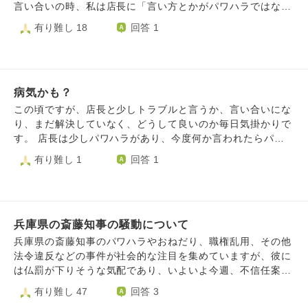
た、父親は「あなたが航空業界に行きたいならそれでいい。
たもあれだけ休めないようにしたんだったらあんたも会社に
いいのでしょうか。
言い合いの時、私は店長に「言い方とかがパワハラではない
ただ、福利厚生とかあなたの性格を見て公務員がいいと思っ
こいよ… って心の中で思ってます… 私は親が癌になった時
か？」と言いました。 店長は自分はそういう言い方はして
有り難し 18
回答 1
たんだ」と言いました。自分のことは自分が1番分かるはず
に覚悟が足りなかった…直属の上司のお陰で仕事を続ける事
いない、毅然とした言い方で皆に言っている、そう思うなら
なのに、公務員になった結果、私は適応障害で苦しんでいる
が出来てるけど、一方であの時何の配慮もしてくれない課長
本社に言って欲しい、と言われました。 その後、言い合い
のに、とモヤモヤしました。 実家暮らしで本当にしんどい
から逃げてれば違う看取りが出来たのかな…とも思います
はなくなり、店長とは挨拶程度で仕事の話しも何もしていま
です。昔からこのような父親です。休職中なので一人暮らし
課長でなく私なんですよね…分かってても許せない気持ちが
せん。 話したくもないし、店長からも話し掛けて来ませ
はすぐには始められません。このしんどい気持ちの整理の仕
消えないんです よろしくお願いします
病気かも？
ん。 会社の皆は店長の事を嫌っていると言うか、良く思っ
方や対策等アドバイスを頂きたいです。
ていない人が多いです。 店長本人にパワハラだ、と言う事
この頃ですが、店長と少しトラブルと言うか、言い合いにな
を伝えて良かったのか、また店長が何か言って来たり、仕事
り、まだ解決していなく、どうして良いのか毎日気掛かりで
を辞めて欲しいも言われたらどうしよう、など様々な事を考
す。 店長は少しパワハラがあり、今度何か言われたらパワ
えています。 以前より気持ち的に落ち着きましたが、この
ハラだと言ってみようか、とも考えています。 同僚達は店
有り難し 1
回答 1
頃仕事に行くのも少し嫌です。
長の事を嫌っていますし分かっている人が沢山いて助かって
いますが… その事もあってか、涙が出てしまったり眠れな
くなったり、不安な毎日を過ごしています。 仕事もあまり
行きたくなくて家族に休職を考えている、伝えると仕事に行
兵庫県の斎藤知事の騒動について
けなくなっちゃう、と理解してくれなく、こういう病気か
も、と言っても考え過ぎではないか、と言われてしまい、休
兵庫県の斎藤知事のパワハラやおねだり、職権乱用、その他
みたくても難しい状況です。 辞める事も考えているけど同
法令違反などの事件が社会的な注目を集めていますが、彼に
僚に店長の事で辞めるのはもったいないって言われました。
は仏罰が下りそうな気配であり、いよいよ今週、不信任案が
今は以前より落ち着いたし、何とかなる、大丈夫、と思って
全会一致で可決されるようです。もはや失職は免れぬ気配で
有り難し 47
回答 3
いても店長と会うのも嫌です。 また何か言われるのでは、
す。兵庫県だけでなく国民の大半が斎藤氏を非難しています