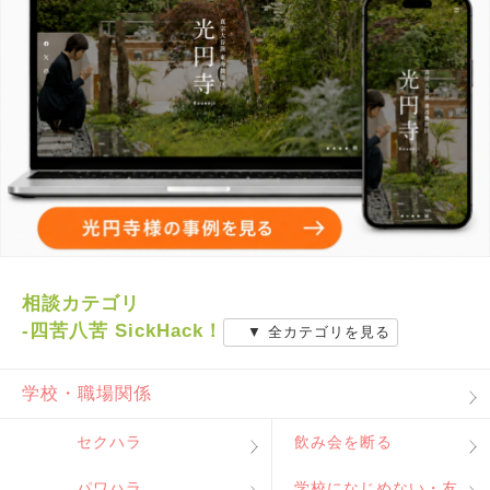
相談カテゴリ
-四苦八苦 SickHack！
▼ 全カテゴリを見る
学校・職場関係
セクハラ
飲み会を断る
パワハラ
学校になじめない・友