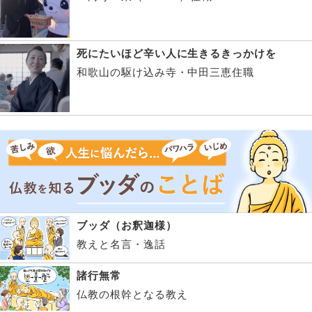
死にたいほど辛い人に生きるきっかけを
和歌山の駆け込み寺・中田三恵住職
ブッダ（お釈迦様）
教えと名言・逸話
諸行無常
仏教の根幹となる教え