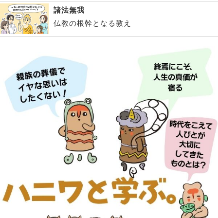
諸法無我
仏教の根幹となる教え