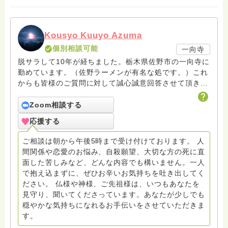
Kousyo Kuuyo Azuma
個別相談可能
一向寺
脱サラして10年が経ちました。栃木県佐野市の一向寺に
勤めています。（佐野ラーメンが有名な処です。）これ
からも皆様のご質問に対して誠心誠意回答させて頂きた
いと存じます。まだまだ修行中の身ですので至らぬ点あ
ろうかとは存じますが共に精進して参りましょうね。お
Zoom相談する
寺にもお気軽に遊びに来てください。
応援する
ご相談は朝から午後5時まで受け付けております。 人
間関係や恋愛のお悩み、自殺願望、大切な方の死に直
面した苦しみなど、どんな内容でも構いません。一人
で抱え込まずに、ぜひお辛いお気持ちを吐き出してく
ださい。 仏様や神様、ご先祖様は、いつもあなたを
見守り、聞いてくださっています。あなたが少しでも
穏やかな気持ちになれるお手伝いをさせていただきま
す。