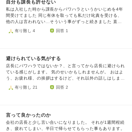
は何だったのか」「この10年間は何の意味があったのか」
いました。指導者にこのことを相談したのですが、｢主務が
自分も課長も許せない
に行っても厳しそう」と言われたり、ミーティング中に机を
がとても難しいです。
と、深い喪失感と虚無感に包まれています。 セクハラを我
感情的なのは知っている。マネージャー同士のことはお前ら
叩かれたり、他にも色々な厳しい言動を半年以上受け続けな
私は入社した時から課長からパワハラというかいじめを4年
慢し続けた自分 他人の尻拭いばかりしていた自分 自分の人
のことでどうにかしろ｣と言われました。 主務に馬鹿にされ
がら過ごしていました。 毎日吐き気や腹痛、めまいを起こ
間受けてました 同じ有休を取っても私だけ叱責を受ける、
生を他人の都合にばかり合わせていた自分 周囲が結婚や出
見下され仕事を教えて貰えず1度死ぬことを覚悟した時もあ
すようになり、耐えられず、休職を申請。最初は上司から休
他の人は言われない…そういう事がずっと続きました 直属
産、キャリアアップと進んでいく中で、足踏みしていた自分
りました。自分はこの部活と競技が好きでマネジメントも好
職を反対されましたが、無事人事の方の力を借りて休職する
の上司からは仕事の事で叱責を受ける、課長からは有休をと
有り難し 4
回答 1
そんな自分を、今はどうしても好きになれません。愚かだっ
きなので続けていきたいのですが、とにかくこの主務がパワ
ことができました。 現在、精神科で公認心理師によるカウ
るたびに叱責を受けるという毎日でした 毎回有休の理由を
たとさえ思います。 この過去の経験を、どう受け止めて、
ハラ気質で辛いです。どうすればいいでしょうか。
ンセリングを受けています。適応障害とのことなので、「あ
聞いてくる…親の病気…と言っても残業や休日出勤の指示を
次の人生につなげればいいのか。 社会の不条理と、他人の
なたが本当に進みたい道に行くのが1番。環境を変えること
出してくる…状態でした 親の介護も重なってノイローゼの
理不尽さをどう受け流していくべきか。 何者にもなれなか
が大事。」と言われました。確かに公務員という選択は、正
ような状態でした そして親との時間がタイムリミットが迫
ったという無力感を、どう乗り越えればいいのか。 アドバ
直親からの勧めがかなり強かったです。私は昔から空港で働
避けられている気がする
ってました 介護休暇も取りたかった…もっと休みたかっ
イスお願いします。
くことを夢見ていました。志望理由は沢山あります。そのた
た… でも、休むと又責められる…そう思いました… 私は緩
店長にパワハラではないか？、と言ってから店長に避けられ
め、航空業界へ転職したいと言ったところ、父親から「市役
和ケアに移った親を置いて会社に行きました 課長と直属上
ている感じがします。 気のせいかもしれませんが。 おはよ
所でダメなようじゃ航空業界なんてもっと厳しいぞ？じゃ
司に対して怒りを感じてました でも、結局責められるのが
う、お疲れ様、の挨拶はするけど、それ以外の話しはしませ
あ、◯◯(某航空会社)の企業理念はなんだ？説明してみ
怖くて会社に行ったのは私なのでそういう怒りにフタをして
ん。 と言うより、したくないです。顔を合わせるのも嫌で
有り難し 21
回答 2
ろ！」と怒鳴られました。また、「病院から環境を変えるこ
きました それから、直属上司も変わり課長も有休の事で叱
す。 店長に用がある、話しをしたい、とかは全くありませ
とを勧められてる」と話したところ、「医者とかアイツらは
責する事はなくなりました… でも、1番休みが欲しかった時
ん。 店長も私の事が嫌だと思います。 店長とトラブルがあ
現実を見てない！患者を治療して終わりなんだよ！アイツら
は休めなくて今更…って思ってました そして5年経った今課
った時、嘘を付かないで下さい、と言われたから私に対して
にノルマはあるのか？」と怒鳴られました。いつも親身にな
長の奥さんが病気とかで、課長が休む事が増えてきました
信用がないんだと思います。 早く異動して欲しいと思って
って下さる方々を悪く言われ、悔しく、しんどいです。 説
あの頃の事がフラッシュバックして怒りが今までにないくら
言って良かったのか
も中々ないです。 挨拶だけして後は無視でいいよ、なんて
教が終わった後、父親から「厳しく言ってごめんな。でも、
い感じています 私は病院に寝泊まりして、その足で会社に
同僚に言われました。 店長に何か言われるんじゃないか？
会社の店長と少し言い合いになりました。 それが1週間程続
娘のことを思って言ってるんだ。」と言われました。 ま
行ったんだよ、あんたが休む事を許さなかったから… あん
と言うのがいつもあって嫌になります。 堂々としていれば
き、疲れてしまい、半日で帰らせてもらった事もあります。