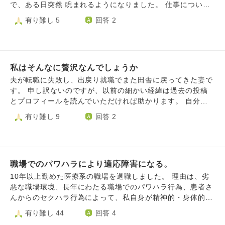
で、ある日突然 睨まれるようになりました。 仕事について
話しがしたくても無視され 伝達ができないため別の派遣の
有り難し 5
回答 2
方に 伝えてもらうようお願いしていました。 それが突然、
私にパワハラをされている 毎日仕事へ来るのが辛いので辞
めたいと 会社へ訴えがあったと責任者から 呼び出しをされ
ました。 逆に私が辛い思いをしていると伝えましたが 私が
私はそんなに贅沢なんでしょうか
伝達してくれるようお願いしていた 複数人からも訴えられ
辛かったと 訴えがあったようです。 納得はしませんでした
夫が転職に失敗し、出戻り就職でまた田舎に戻ってきた妻で
が念書を書けば これ以上の処分はしないとのことで 終わり
す。 申し訳ないのですが、以前の細かい経緯は過去の投稿
にできるならとサインしました。 1人は比較的仲良くしてい
とプロフィールを読んでいただければ助かります。 自分の
た方からも 訴えられていたので共通の趣味の会話も できな
人生に希望が持てません。 頑張れば良くなると思うことが
有り難し 9
回答 2
くなり私から話しかけることは しなかったのですが、今度
できません。 夫が横にいるだけで幸せ、とは思えません。
は無視されていると 訴えられてしまいました。 私はどうす
今住んでるところでは2年前アルバイトをした際に、酷いパ
れば良かったのですか？と 上司にも伝えましたが、今まで
ワハラに遭いました。 人格否定の発言も当たり前でした
仲良くしていたのに急に話しをしなくなったら 無視されて
し、シフトも店都合を押し付けられていました。 店長に"色
ると勘違いするよね？と言われました。 しかし私からパワ
職場でのパワハラにより適応障害になる。
んな店で出禁になるつもりか"と言われましたが、私として
ハラを受けていると 事実無根の訴えをされたのにも関わら
も大元が同じ企業ならば別業態の店舗でも働きたくないと思
10年以上勤めた医療系の職場を退職しました。 理由は、劣
ず 以前のように仲良く話しできない私が 悪かったのでしょ
ってます。 しかし、そうなると田舎ですからほとんど選択
悪な職場環境、長年にわたる職場でのパワハラ行為、患者さ
うか？ 私は何も悪いことをしていないのに 処分をされるか
肢が無くなってしまいます。 昨年1件面接に行きましたが、
んからのセクハラ行為によって、私自身が精神的・身体的に
もしれません。 でも自分から会社を辞めるとは絶対に 言い
1年働いてないことを指摘され、落ちました。 そこでも、仕
限界を迎え、適応障害を発症してしまったためです。 私の
有り難し 44
回答 4
たくありません。 私はどうしたら良かったのでしょうか
事なのだから店優先は当然と言う姿勢が見えていました。
職場では、パワハラ・セクハラ・理不尽な扱いが日常的にあ