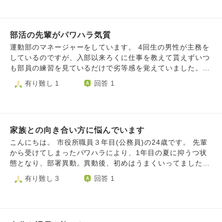
毎日がとても辛いです。 また笑顔で過ごせるようになるた
月に1〜2日で良いので好きなタイミングに休みたい、と言う
り、それが放置されていました。 特に「御局様」と呼ばれ
めには どうしたらいいのかお力をお貸し いただけましたら
のは過ぎた願いのようです。 学歴も職歴も、運転免許もな
る60代女性からは、仕事を押し付けられ、断われば逆切れさ
幸いでございます。 どうぞよろしくお願いいたします。
い人間はアルバイト先も選べないのです。 夫の出戻った職
れ、いじめに近い扱いを受けてきました。 患者さんからの
場は、休みが少なく連休は月に1回あるかないかです。 その
部活の先輩がパワハラ気質
性的な言動や職場での付きまといなど、ストーカー的な嫌が
休みの日に一緒に遠出したいことがあるのです。 それが叶
らせを受けていました。 それでも私は、年下であるという
運動部のマネージャーをしています。 4回生の男性が主務を
う形で働きたいのです。 2年前に受けたパワハラも、無理矢
立場から、我慢し、理性的に対応しようと努め続けました。
しているのですが、入部以来ろくに仕事を教えて貰えずいつ
理2日ほど意向を無視して休んだ結果(無論シフト確定前)酷
しかし、そうした我慢が報われることはありませんでした。
も部員の練習を見ているだけで劣等感を覚えていました。最
くなりました。 私の趣味に使うお金まで夫の収入で賄うこ
昨年、御局様に仕事を促した際、パワハラと騒ぎ立て退職さ
近になって仕事を振って貰えるようになったのですが、主務
有り難し 1
回答 1
とはできず、ずっと私名義の貯金を崩していましたがそれも
れたが、その後“患者”を装って職場に現れ、私を一人の時に
の教え方と相性が悪く、仕事についてよく理解出来ず何度も
もう尽きます。 私としては、些細と思う願いが贅沢になっ
狙って監視するようになりました。 私はパワハラの矛先と
聞き返しているうちに不機嫌になられてしまい、いつも中途
てしまう人生に絶望しています。 昔勉強が得意だったから
して、あるいは緩衝材として、自分をすり減らしながら働い
半端な状態で仕事を初めて失敗して怒られています。私自身
と言って、何かしらの資格で逆転とも思えません。 パワハ
てきました。 上司に相談しても『気のせいだ』『我慢し
視野が狭く要領が悪いので仕事でミスをしてしまうのは私の
ラしてきた店長には気に入られてきて、期待してるからの発
ろ』と取り合ってもらえず、心身の限界を迎え、適応障害を
家族との向き合い方に悩んでいます
落ち度なのですが、主務の態度が余りに感情的で嫌になりま
言、と言われました。 実親も結果を出してたからこそ、私
発症しました。 退職の際も会社は杜撰な対応に終始し、連
す。何度か失敗するうちに私の事を使えない頭のおかしい奴
こんにちは。 市役所職員３年目(公務員)の24歳です。 先輩
の学業にお金を使うのは甘え、と言うスタンスでした。 そ
絡も一切よこさず、心ない態度に非常に傷つきました。人事
と認定したらしく、｢お前でもその程度はできるんだ・お前
から受けてしまったパワハラにより、1年目の夏に抑うつ状
れに、難関資格を取ったとしても、それ自体がお金にならず
部も常識的な対応をせず、信頼を裏切られた思いです。 公
もたまにはマトモなこと言えるんだ｣と馬鹿にされた発言を
態となり、部署異動。異動後、初めはうまくいってました
仕事は人との関わりの中にあるものです。 何より、運転免
的機関にも相談しましたが、適応障害への理解が乏しく、
よくされます。また、ミスをして怒られる時も｢そろそろキ
が、上司から再び長期間にわたるパワハラを受け、昨年の５
有り難し 3
回答 1
許資格が最優先で求められていることが多い、持っていない
『働く意欲がないのでは』と疑われ、失業手当についても病
レるぞ｣｢舐めてんのか｣｢しばくぞ｣｢死ね｣｢辞めろ邪魔だか
月から適応障害により休職しています。どんなに一生懸命真
のは異常者的に扱われる風土というのもあります。 今回義
気としての扱いは認められませんでした。 結果的に病状が
ら｣｢(お前は頭悪いから)もういいわ｣と私の言い分に聞く耳
面目にお仕事をしても、苦手分野が多いためか失敗を繰り返
母にも大っぴらにぞんざいに扱われたことで、尚更気力が湧
悪化し、現在は民間の代行会社を通じて、病気として失業手
を持たず一方的に怒られ話し合いを断たれ一方的に悪く言わ
し、上司からは「今後ここにいたとしても周りから冷たい目
きません。 頑張らない言い訳にしている面もあるでしょ
当が受けられるよう手続き中です。 そして、今私は「自分
れます。私の後輩も同じように扱われ1度鬱になり休部して
で見られそう。公務員の仕事もできないようじゃ、他の仕事
う。 人並みに扱われたい、普通の幸せを享受したい、それ