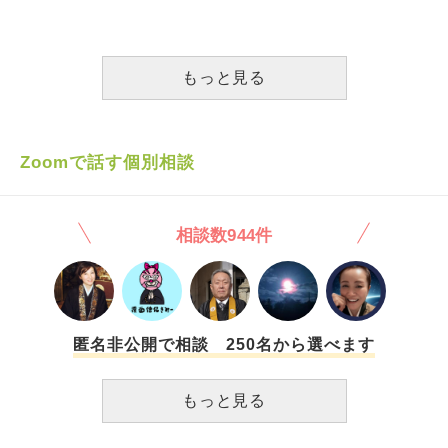
と思うと気が重いです。 自分は病気なのでは？と考えてし
が、私の祖父はパワハラなぞ昔からあった、昔はもっときつ
まい、心療内科に行こうか、と思っていますが、家族が心療
かったのであり、今はパワハラだとかしょうもないことでい
内科や例えばうつ病などの理解があまり良くないと言うか反
ちいち騒ぐからアカンのだ、それだから政治家も大物になれ
対で悩んでいます。
ないなどと言って斎藤氏を擁護しています。一体何を言って
もっと見る
いるのやらと私などは思ってしまうのですが、つまりは昔は
パワハラなんか当たり前の時代だったということなんですか
ね。逆に斎藤氏を非難している人の多くも、彼の言動は怪し
からんと言って叩いている人が多いのですが、本当に批判す
Zoomで話す個別相談
るとすれば斎藤氏が職員の人権や権利を侵害していると、そ
の観点から非難しなければならないはずであり、日本という
のがフランス革命(人権宣言)からの人権思想を基本的に理解
相談数944件
しづらい国だと分かったような気がしますが、それが分かり
づらい社会だったから斎藤氏や祖父のような人も出てくるよ
うに思い、今回の事件には日本特殊的な事情も関係している
と思いますが、人にこれを言うと奇異に思われるかも知れな
いので、お坊さん方はその辺りをどうお考えか質問致しま
す。個人的な体験から言うと、高校のテストでフランス革命
匿名非公開で相談 250名から選べます
期の辺りだけ明らかに平均点が低かったようなこともあった
ので、確かに日本はそうした傾向があるとは思います。もっ
もっと見る
とも斎藤氏は人権だけでなく道義的責任すらも何なのか分か
らないと言っていますから、その点からも論外な人ですが。