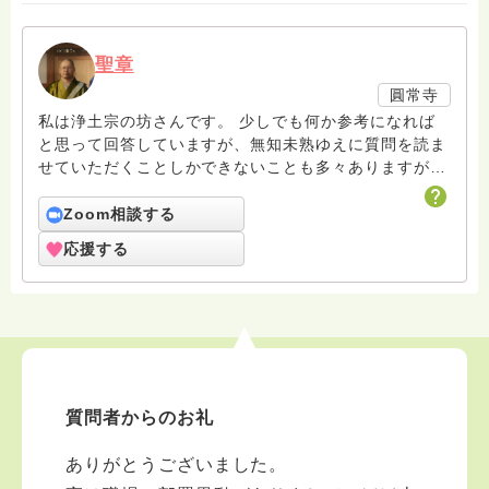
聖章
圓常寺
私は浄土宗の坊さんです。 少しでも何か参考になれば
と思って回答していますが、無知未熟ゆえに質問を読ま
せていただくことしかできないことも多々ありますがお
許しください。 回答は私個人の意見や解釈もあり、場
合によっては浄土宗の教義とは少し異なることもあると
Zoom相談する
いうことをご了承ください。 また、寺の紹介ページに
応援する
電話相談についても紹介していますのでどなたでも気兼
ねなくご利用ください。 ハスノハのお坊さんがもっと
増えますように。 合掌 南無阿弥陀仏
質問者からのお礼
ありがとうございました。