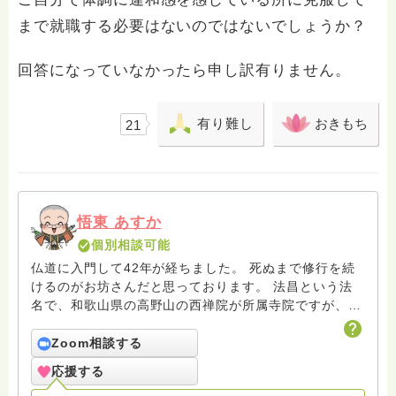
まで就職する必要はないのではないでしょうか？
回答になっていなかったら申し訳有りません。
有り難し
おきもち
21
悟東 あすか
個別相談可能
仏道に入門して42年が経ちました。 死ぬまで修行を続
けるのがお坊さんだと思っております。 法昌という法
名で、和歌山県の高野山の西禅院が所属寺院ですが、
普段は東京都町田市のマンションで手作りの密壇でひた
すら修行を続けている はぐれ行者です。 伝法灌頂も
Zoom相談する
中院流の一流伝授も受了させていただいております。
応援する
娘を持つ母であり、一家の主婦でもあり、親の介護もあ