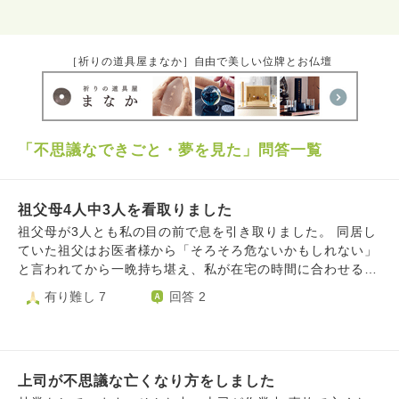
［祈りの道具屋まなか］自由で美しい位牌とお仏壇
「不思議なできごと・夢を見た」問答一覧
祖父母4人中3人を看取りました
祖父母が3人とも私の目の前で息を引き取りました。 同居し
ていた祖父はお医者様から「そろそろ危ないかもしれない」
と言われてから一晩持ち堪え、私が在宅の時間に合わせるよ
うに亡くなりました。祖母も同じように、母に呼ばれた私が
有り難し 7
回答 2
祖母の部屋に向かってすぐに息を引き取りました。先日唯一
残っていた遠方に住む祖母ですが、なぜか無性に「祖母が呼
んでいる」ような気がして、空港に向かう途中に容態が悪化
したと連絡があり、私が病院に到着してから30分後に亡くな
上司が不思議な亡くなり方をしました
りました。 これほど狙い澄ましたように私の目の前で祖父