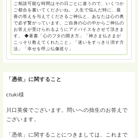
ったりします。 エッセイや文章、そして漫画家として
ご相談可能な時間はその日ごとに違うので、いくつか
漫画も描いております。 イーハトーブクリニック萩原
ご都合を書いてくださいね。 人生で悩んだ時に、最
医師の指導をいただきヒプノセラピスト（催眠療法士）
善の答えを与えてくださるご神仏と、あなたは心の奥
でもあります。 基本的に隣のおばちゃん的な、でも変
で必ず繋がっています。ご自身の心の中からご神仏の
わった尼僧です。
お答えが受けられるようにアドバイスをさせて頂きま
す。 ◆著書「心のフタの開き方」「神さま仏さまが
こっそり教えてくれたこと」「迷いをすっきり消す方
法」「幸せを呼ぶ仏像巡り」
「憑依」に関すること
ctuki様
川口英俊でございます。問いへの拙生のお答えで
ございます。
「憑依」に関することにつきましては、これまで