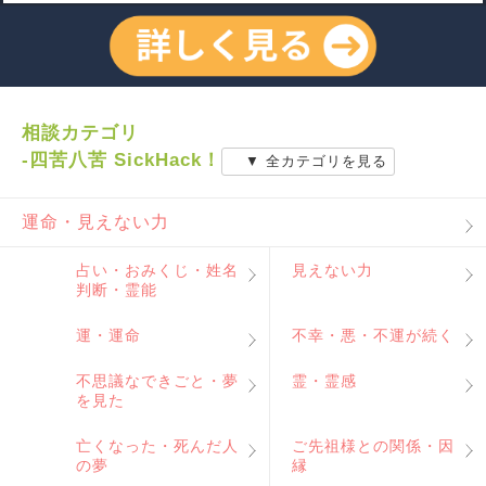
相談カテゴリ
-四苦八苦 SickHack！
▼ 全カテゴリを見る
運命・見えない力
占い・おみくじ・姓名
見えない力
判断・霊能
運・運命
不幸・悪・不運が続く
不思議なできごと・夢
霊・霊感
を見た
亡くなった・死んだ人
ご先祖様との関係・因
の夢
縁