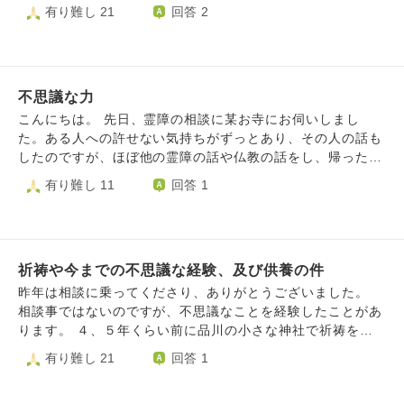
らでは手遅れかも、しれません。 予言がはずれてくれる
有り難し 21
回答 2
とありがたいのですが。。。 つまらない質問ですみませ
んでしたが、ご回答よろしくお願いします。
不思議な力
こんにちは。 先日、霊障の相談に某お寺にお伺いしまし
た。ある人への許せない気持ちがずっとあり、その人の話も
したのですが、ほぼ他の霊障の話や仏教の話をし、帰ったの
ですが、相談を終えてから、ずっとあった許せない気持ちが
有り難し 11
回答 1
なくなり、大変驚いております。 そこのお寺にはたくさん
の仏像があり、一体一体紹介していただき、仏像が好きな私
はとても感動しました。 質問なのですが、お祓いや護摩焚
きはしていないのに、負の気持ちがお寺でお話をするだけで
祈祷や今までの不思議な経験、及び供養の件
消えることはあるのでしょうか。 とても心が軽くなったの
で、お聞きしてみました。
昨年は相談に乗ってくださり、ありがとうございました。
相談事ではないのですが、不思議なことを経験したことがあ
ります。 ４、５年くらい前に品川の小さな神社で祈祷をし
ていただきました。目は瞑っていましたが、私はその時に高
有り難し 21
回答 1
千穂のような景色が浮かび、手足もぽかぽかになりました。
そのことを宮司さんにお伝えしたところ、視えた人がいたと