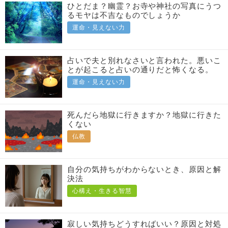
ひとだま？幽霊？お寺や神社の写真にうつ
るモヤは不吉なものでしょうか
運命・見えない力
占いで夫と別れなさいと言われた。悪いこ
とが起こると占いの通りだと怖くなる。
運命・見えない力
死んだら地獄に行きますか？地獄に行きた
くない
仏教
自分の気持ちがわからないとき、原因と解
決法
心構え・生きる智慧
寂しい気持ちどうすればいい？原因と対処