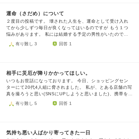
喜んでおりました。 また、小さい頃から油揚げが好きなの
ですが、宮司さんに背中を温めてもらったところ、あんなに
運命（さだめ）について
食べていた油揚げへの興味がぱたりとなくなったのです。た
まには食べますが、単体で食べることはなくなりました。狐
２度目の投稿です。 壊された人生を、運命として受け入れ
の生まれ変わりなんじゃない？と親戚や親に言われていたく
てから少しずつ毎日が良くなってはいるのですが もう１つ
らいの、油揚げ好きでした。あれは今でも不思議です。 ま
悩みがあります。 私には結婚する予定の男性がいたのです
た、地元の鹿島神宮に行った際には、神聖だ、と分かること
が、 私より穏やかで、ふつうの人生を謳歌する女性の方が
有り難し 3
回答 1
もあります。空気が澄んでいるんですよね。だからこそ怖い
選ばれてしまいました。 相手の方も、その女性の肩を持つ
のもあります。 不思議なことに、寺や神社に行っても静電
ばかりで味方してくださる方もおらず、その話はなかった事
気などや荒天にはならず、迎えられているのかな？と感じま
にはなったのですが…。 その女性は、とても善い人ではあ
す。昔から住んでいた地域が信心深いところだったのもあ
りますが少し狡いところがありました。本人は意識してはい
り、そのせいかもしれません。神様仏様はよく見ているな
相手に災厄が降りかかってほしい。
ないようですが、男性に対してあまり褒められた接し方では
あ、と思いながら過ごしています。 話は変わるのですが、
なかったように思います。 （私の人生を見るかぎり、そん
いつもお世話になっております。 今日、ショッピングセン
供養のためにはお水と炊いたお米や好物などを供えればよろ
な事を言える立場ではないのですが…） そういった女性
ターにて20代4人組に脅されました。 私が、とある店舗の写
しいでしょうか？一人暮らしで仏壇がないため、テーブルに
や、その女性の周りの女性たちを見ていると、私や私の周り
真を撮ろうと思い(SNSにUPしようと思いました)、携帯を向
置いております。他にこうした方がよいよ、ということがあ
の女性たち（友人などです）の方が、運命を受け入れて生き
けたら人が居たので辞めました。 すると、20代4人組が5分
有り難し 5
回答 1
れば教えていただきたいです。 感謝の気持ちを忘れずに今
ているので運も何もかもが良いように思えます。 でも、実
ほど付きまといをしてきて、『写真撮った？データ見せろ』
年も過ごしていきたいです。よろしくお願いいたします。
際には苦労するのは私や私の周りの人たちで、結婚する予定
と言ってきたのです。ですが、こちらは写真なんて撮ってな
だった男性を取り去った元友人のような女性は私たちのよう
いので、データもあるはずがありません。なので見せたので
な苦労はしていません。 魂年齢や、カルマの差でもあるの
すが、納得出来ない様子で『ごみ箱も見せろ』と言われまし
でしょうが、魂年齢が若い人たちが羨ましく思えます。 小
気持ち悪い人ばかり寄ってきた一日
たが、古い機種なのでごみ箱もあるはずもなく。 それでも
難しく記載する事ではないのですが、狡さというものに大き