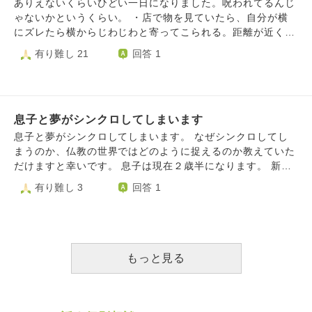
納得せず、『警察呼ぶぞ』と言われるので『呼んだら良いけ
ありえないくらいひどい一日になりました。呪われてるんじ
な怒りを感じます。 私自身もそういったところがあります
ど』と言い返しました。すると不利だと思ったのかちょっと
ゃないかというくらい。 ・店で物を見ていたら、自分が横
が、そういった女性たちの行く末というものが私たちより幸
怯み、今度は『なんで携帯を向けた？おかしいだろ』とくっ
にズレたら横からじわじわと寄ってこられる。距離が近くて
せであるとしたら、あまり納得はいきません。 そういった
てかかってきだしました。『店舗の写真を撮りたかっただけ
気持ち悪く、全く反対方向の商品棚に行ったのに、同じとこ
有り難し 21
回答 1
女性たちは私たちのような女性たちを見下ろしてこき下ろす
だし』と言うと、『言い訳だろ。もう行け。何かしたら殺す
にきて横からまたじわじわこられる。 ・とにかく行くとこ
のが上手いようですが、いつもいつも我慢して、そういった
ぞ。』と脅し(捨て台詞？)にかかってきました。 なのでセン
行くとこ邪魔をされる。ガラガラなのに、自分がいるとこに
女性たちの相手（というか、子守り…！？）をしている私た
ターコートの社員さんに、相談をかけました。この時も、相
近寄ってくる。入口でボケっと立つ老人がいて入れない。
ちとその女性たちの運や運命の差は一体どういったものなの
手はかなり不審な行動をとっていました(ヤバいと思った
・レジで会計中、次の人がすごい近い距離で待つ。自分の買
でしょうか？ 幸せという誰もが求めるものに対して、素直
か、ウロウロしながら監視してました)。 その後、警察に相
息子と夢がシンクロしてしまいます
い物カゴの前に立たれる。 今日着ていた服を全部捨てまし
だからでしょうか？ 私も、素直ではありたいのですが今の
談をかけた所『貴方(私)がそういう風に見える行動を取った
た。なんで呪われてしまったんでしょうか。なんでこんなに
息子と夢がシンクロしてしまいます。 なぜシンクロしてし
現状があまりに辛すぎてそうなれるものか不安です。 恨み
かもだけど、この輩は(警察官が本当に言った)やりすぎ。こ
寄ってくるのでしょうか。気持ち悪いです。なんで寄ってく
まうのか、仏教の世界ではどのように捉えるのか教えていた
つらみがなければ、良いのかもしれませんね。 元友人のよ
ういう輩は何するか分からんから、相手にしてはいけない。
るの？？？寄ってこないでよ！
だけますと幸いです。 息子は現在２歳半になります。 新生
うに生きたい私からの質問でした＾＾
納得出来ないだろうけど、深追いは駄目。他でも同じような
児の頃からたまに私と夢がシンクロすることがありました。
有り難し 3
回答 1
事をする。必ず警察沙汰になる。それまで待って今回は我慢
まだしゃべれない赤ちゃんの頃は、私が怖い夢をみていたり
してほしい。只、記録は残す。』と言われました。が、私は
助けてほしい夢をみている時は、タイミングよくいつも泣い
納得出来ません。 確かに、誤解されるような事をした私も
て起こしてくれました。 又、夫ではない別の男性と仲良く
悪かったです。だからと言って、『殺すぞ』と言われる様な
してる夢のときもよく泣いて起こされました…笑 赤ちゃん
事はしてないです。 簡単に『殺すぞ』なんて言うような人
の頃は、たまたまいつもタイミングが重なって泣き出してる
もっと見る
には、生き地獄をみてほしい。己に返ればいい。苦しめばい
んだろうと思っていました。 しかし、しゃべれるようにな
い。はっきり言って、人生破滅すればいい。そうなれば因果
ってからは、夢の内容を話すようになったので、同じ夢をみ
応報・自業自得とも思いますし納得出来ます。人に『殺す
ていると感じるようになりました。 先日は、私がお菓子を
ぞ』と言うという事は、そういう事だとも思います。 私も