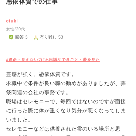
憑依体質での仕事
ctuki
女性/20代
回答 3
有り難し 53
#運命・見えない力
#不思議なできごと・夢を見た
霊感が強く、憑依体質です。
求職中で条件が良い職の勧めがありましたが、葬
祭関連の会社の事務です。
職場はセレモニーで、毎回ではないのですが面接
に行った際に体が重くなり気分が悪くなってしま
いました。
セレモニーなどは供養された霊のいる場所と思