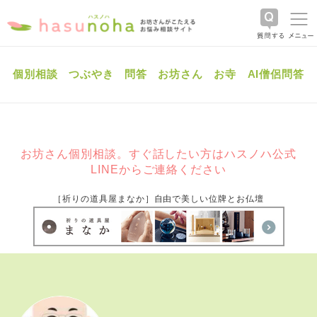
個別相談
つぶやき
問答
お坊さん
お寺
AI僧侶問答
お坊さん個別相談。すぐ話したい方はハスノハ公式
LINEからご連絡ください
［祈りの道具屋まなか］自由で美しい位牌とお仏壇