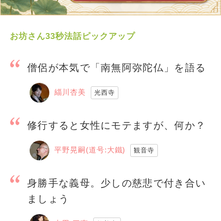
お坊さん33秒法話ピックアップ
僧侶が本気で「南無阿弥陀仏」を語る
緇川杏美
光西寺
修行すると女性にモテますが、何か？
平野晃嗣(道号:大鐵)
観音寺
身勝手な義母。少しの慈悲で付き合い
ましょう