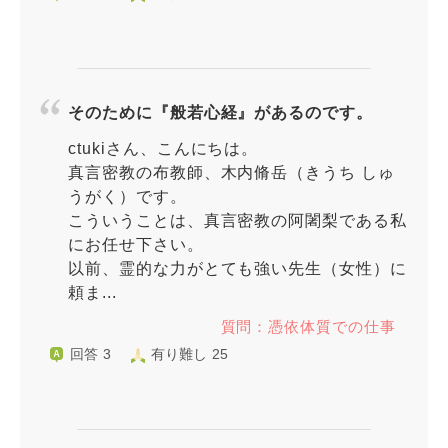
そのために『般若心経』があるのです。
ctukiさん、こんにちは。
真言密教の布教師、木内脩岳（きうち しゅ
うがく）です。
こういうことは、真言密教の阿闍梨である私
にお任せ下さい。
以前、霊的な力がとても強い先生（女性）に
頼ま...
質問：憑依体質での仕事
回答 3
有り難し 25