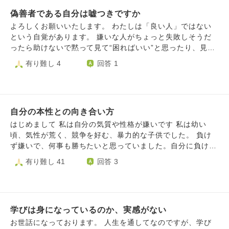
る本当の自分が軋轢を生み出して、その摩擦に苦しむ感じが
きなくて苦しい。辛い。 なんとか性格を変えようとしてき
します。 どのように向き合ったらよいか、お言葉をいただ
偽善者である自分は嘘つきですか
たがうまく行かず、人間関係、趣味のコレクションを集めて
けますと幸いです。
は全て捨ててリセットすることの繰り返しで、求められる理
よろしくお願いいたします。 わたしは「良い人」ではない
想の自分と本来の自分がごちゃ混ぜになる。本当の自分を出
という自覚があります。 嫌いな人がちょっと失敗しそうだ
すと「後継の自分」から遠ざかってしまうようで、ありのま
ったら助けないで黙って見て“困ればいい”と思ったり、見知
まを受け入れられない。 いつも強がって、賢ぶって、後継
らぬ人のマナーの悪さに舌打ちしてみたり(自分もマナーが
有り難し 4
回答 1
として素晴らしい存在でないといけないような気がして身に
いいわけではないのに) 自分よりも年下の誰かが活躍してい
力が入る。その結果、人とうまく関われない。素の自分を曝
たら“環境がいいせいだろう”なんて僻んでみたり… 意地の悪
け出せない、打ち解けられない。それ故に交友関係が全くな
い人間なんだって事は自分がいちばんよく分かっています。
い。恋愛経験もない。 自分が自分じゃないような、親の所
でも、友達や良くしてくれる人などの好きな人達には、そん
有物であり、手のひらの上で転がり続けているようで、逃げ
自分の本性との向き合い方
な自分を知られたくなくて、なるべく親切に“良い人間であ
られない。金銭的にも何一つ不自由なくさせてもらっている
ろう”“好かれる自分でいよう”と意識して振る舞います。 悲
はじめまして 私は自分の気質や性格が嫌いです 私は幼い
ので尚更抜け出せない。 自分を受け入れて、人と関わって
しんでいたら、どうにか優しくしたくて、元気になって欲し
頃、気性が荒く、競争を好む、暴力的な子供でした。 負け
生きていくには今の状況から抜け出したい。けれど、どうや
くて、でも無理はして欲しくなくて 精一杯言葉を選んで、
ず嫌いで、何事も勝ちたいと思っていました。自分に負けた
って抜け出せばいいのか、自分を受け入れればいいのかわか
無理に元気を引き出さないように接したり。 自分が疲れて
子を見ると気分が良かったし、自分より劣っている子を見る
有り難し 41
回答 3
らない。
いてその気遣いができなさそうだったら距離を置いて、自分
と子供ながらに見下していたように感じます。 成長するに
の薄汚さがバレないようにしてみたり。 また知り合い以外
つれて、自分の暴力的で醜い部分を自覚し非常に恥ずかしく
でも、たとえば道で荷物を持ったおばあさんが困っていたら
思いました。周りの友人達のように、勝ち負けにこだわらな
助けたいと思います。 “自分だったらそういう時、ほっとか
い、穏やかで優しい人間になりたいと思いました。 今は、
れたら悲しい”と勝手に共感して、それを無視すると、見な
学びは身になっているのか、実感がない
穏やかで優しい人間でいれるように意識しています。 で
いようにしてる自分の意地悪さが目の前にドーンと横たわる
も、時々、他者を蹴落としたい、自分よりも劣った人を見て
お世話になっております。 人生を通してなのですが、学び