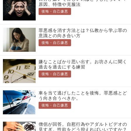
原因、特徴や克服法
後悔・自己嫌悪
罪悪感を消す方法とは？仏教から学ぶ罪の
意識との向き合い方
後悔・自己嫌悪
嫌なことばかり思い出す。お坊さんに聞く
過去を過去にする練習
後悔・自己嫌悪
車を当て逃げしたことを後悔。罪悪感とど
う向き合うべきか。
後悔・自己嫌悪
僧侶が回答。自慰行為やアダルトビデオの
見すぎ。性欲をどう抑えればいいですか？