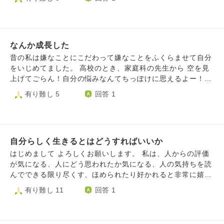
ばいいものには出会えないけど、じっくりかみ砕くことを怠
何か生きやすくなるヒントがあればお聞きしたいです。
す。 たしかに家族や周りから言われるように私は甘えてい
ると簡単にその知識は腐る、そのジレンマに悩んでいます。
るだけなのかもしれません。 周りの人達は悩みを抱えなが
最近はインプットや振り返りのために時間を取るのも下手に
らも体調が悪くても一生懸命、仕事をしたり生きているのに
なった感じがありますが、折角そうしてもスマホや別の事務
私は人生をなめているというか一生懸命過ごせている気がし
仕事に時間を取られて、予定は常に狂うしやる気も保ちづら
なんか成長した
ていないので、周りからも避けられているように感じてしま
い。じゃあやめれば？と予定変更しても後悔が残ってすっき
います。 働かないだらしない人とは関わりたくない、ネガ
昔の私は嫌なことにこだわって嫌なことをふくらませて自分
りしない状態です。 お坊さんは毎日のおつとめの中で大事
ティヴな発言しかできない人とは関わりたくないなどと思わ
をいじめてました。 高校のとき、家庭科の先生から 空を見
なことを振り返っていると思うのですが、当然新しいインプ
れているのではないかと常に不安です。 連絡も相手から来
上げてごらん！自分の悩みなんてちっぽけに思えるよー！
ットだってしているはずだと思うのです。 学んだことを血
ることはないので、私から送るのですが連絡をするにも迷惑
とアドバイスをもらっても 国語の先生から どんなに自分が
有り難し 5
回答 1
肉にするためにどういう事をしていけばいいのか。 いろい
だと思われているのではないか、友人と食事に行っても私と
悪くても明日はやってくる。寝て忘れるんだ！ とアドバイ
ろ興味を惹かれることが多い中、何か学びを絞るためのポイ
一緒に過ごして楽しいと思ってくれているのかな、もう会い
スをもらっても 意味わからんし(｀Δ´) でした。 そして、ネ
ントはあるのか。 新しいことを身に付ける中で、新しいも
たくないと思われているのではないかと相手の顔色ばかりを
ットで、モヤモヤしたら お掃除しなさい。 お風呂に入りな
のを取り入れつつ以前のものを腐らせないためにはどうすれ
気にしています。 現在していることは浴槽を洗ったりはし
さい。 などと書いてあっても モヤモヤ、イライラとまらん
ばいいのか。 アドバイス等ございましたらご教授いただけ
ているのですが家族や周りから見たら、そんなことは当たり
自分らしく生きるとはどうすればいいか
わ(｀Δ´) でした。 どうして、いろんな方からのアドバイス
ますと幸いです。
前で何も偉くはなく、頑張った内にも入らないというような
が受け入れられたかというと、子供の存在でした。 歯磨き
はじめまして よろしくお願いします。 私は、人からの評価
言葉を言われたり、心配して貰いたい、ありのままを伝えた
せん！って言われて、押問答してて、イライラするけど、可
が気になる、人にどう思われたか気になる、人の気持ちを読
ら嫌われてしまう考えだけで嘘をつく癖が治らないなども含
愛い言葉や仕草をされるとなんかそれに癒されて、どうでも
んでできる限り尽くす、ほめられたり好かれると非常に嬉し
めて生きていることが怖いです。最近は今の人生を一生懸命
よくなってなんか笑顔になります。そして、悩みをほぼほぼ
くすぐにその相手を大好きだと思い、逆に批判されたり否定
有り難し 11
回答 1
生きようとかではなくて亡くなった後のことばかりを考えて
忘れます。 あぁーこういうことなんだなってわかりまし
されたらとても気になり腹が立ったり恨んだり・・・という
しまいます。自分ことは自分しか分からないから周りの言葉
た。 私は人のせいにして生きるのが大好きでした。 人の幸
ところがあります。 これまで職場のような浅めの関係性の
など気にしなくてもいいと思うときもあるのですが、どうし
せを見るのが辛くて、買い物以外は外に出ませんでした。
場所で最後必ず辛くなり、何年も我慢した挙句パッと人間関