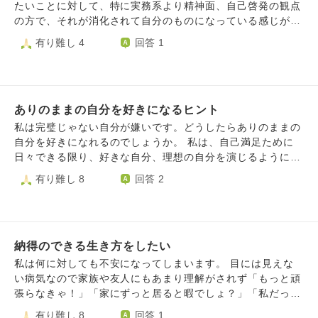
ような気がするからです。 街頭募金なんかを見ても「ここ
安心したい、という考えが浮かびます。 その度に、自己嫌
たいことに対して、特に実務系より精神面、自己啓発の観点
で募金する良いわたし」と自分で思いたくてほんの少額入れ
悪で落ち込みます。 世の中の人がみんな清く正しい穏やか
の方で、それが消化されて自分のものになっている感じがあ
てみたり。 そんなふうに人に向ける優しさ、善性が全部自
な人間に見えてきて、自分だけが醜い人間であるように感じ
まり得られずに悩んでいます。 いろいろ講演会を聞いた
有り難し 4
回答 1
分のエゴと演技だと自分でわかっているから 人から感謝さ
ます。私の醜い本性がバレたら、親しい人はみんな私から離
り、本を読んだり、ネットで共感したことなどをもっと自分
れると嘘をついて騙しているようで苦しいです。 誰かに好
れていってしまうだろう、と思うと怖くなります。 自分の
の生活や思想に取り込みたい、深く学びたいと思っても、な
意を向けられても、それは「そう見せたかったわたし」の振
嫌な部分と向き合うには、どうすれば良いのでしょうか？
かなか深化できないです。自然に出て来ないし、学びも進み
る舞いであって、本当の自分ではないから、そばに居るとそ
づらい。 仏教とかも元々文系教科（特に古文・漢文）が苦
れがバレて幻滅されそうで人と距離を置いてしまいます。
ありのままの自分を好きになるヒント
手だったので、本を読むにも頭に入って行きづらいときがあ
わたしはそんないい人じゃない、もっとクズなんだって、言
ります。他のものにしても最近はうつ病とかもあって、昔よ
私は完璧じゃない自分が嫌いです。どうしたらありのままの
ったところで謙遜にしか取られないし、わたしはそうしてず
り文章から要旨を掴むのが下手になってしまいました。 そ
自分を好きになれるのでしょうか。 私は、自己満足ために
っと人を騙して、いつか手痛い罰を食らうのではないかと思
もそも話題の本、タイトルから自分の欲した答えやスキルが
日々できる限り、好きな自分、理想の自分を演じるようにし
っています。 心から“相手のため”“自分のことなどどうでも
得られそうな本、好きな著者の書いた本、何らかの形で薦め
ていますが、ふとそんな自分に疲れることがあります。 私
有り難し 8
回答 2
いい”という100%優しい人になりたいけど、どうやって
られた本、やってみたいことが出来たが勉強しようと思った
の理想の人物像は教養があって、丁寧で物腰は柔らかいけれ
も“自分がそう思われたい”が出てきて邪魔をします。 嘘つき
ら芋づる式に出てくる関連著書、あるいは興味が別なことへ
ど、芯がある人です。けれど、元々おてんば娘と小さい頃は
でない優しさはどうすれば手に入りますか？
移ってそちらの本･･･すべてに取り掛かることもできず、積
言われていたくらい活発で、意識しないとガサツだし、古い
ん読として無駄になることもしばしばです。 本もかみ砕い
友人に会うと大声で笑ったり、汚い言葉使いをしたりするこ
て熟読するにも時間がかかるし、でも速読したら結局自分の
納得のできる生き方をしたい
とあります。 そうすると普段のいい人、理想の私を演じて
読みたいようにしか読めてなくて、本当に著者の思いを汲み
る自分と元々の自分とのギャップにひどく落ち込みます。
私は何に対しても不安になってしまいます。 目には見えな
取れているのかわからなくなります。 さらに、たまに振り
良くないなと思いつつ、好きなじゃない方の自分もたまに出
い病気なので家族や友人にもあまり理解がされず「もっと頑
返ったりしないととても浸透しないしすぐ忘れてしまうので
さないと辛くなってしまいます。 自分でも曖昧な感覚でお
張らなきゃ！」「家にずっと居ると暇でしょ？」「私だって
すが、それも量が増える。多くのものに触れようとしなけれ
話ししていて、何言っているのか分からないのですが、もし
肘が痛いけれど仕事を頑張っている」など言われてしまいま
有り難し 8
回答 1