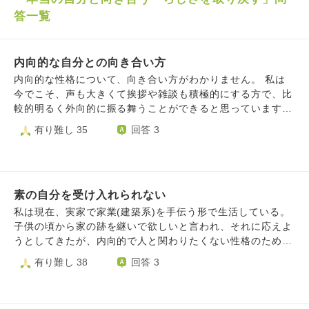
答一覧
内向的な自分との向き合い方
内向的な性格について、向き合い方がわかりません。 私は
今でこそ、声も大きくて挨拶や雑談も積極的にする方で、比
較的明るく外向的に振る舞うことができると思っています。
しかし、元々はとても内向的な性格で、一人の時間が大好き
有り難し 35
回答 3
なのは今も変わりません。 幼稚園の頃は友達が少なく、ク
ラスの輪にも混ざらないタイプの子どもで、親はかなり心配
していました。小中高大と時間を経る中で、こうした性格は
薄まってゆき、積極的に振る舞うことはできるようにはなり
素の自分を受け入れられない
ました。 とはいえ、先天的な特性なのか、人と話すのは
「体力ゲージを削りながら耐えている」ようなもので、体力
私は現在、実家で家業(建築系)を手伝う形で生活している。
が少なくなったら一人にならないと回復できません。 ま
子供の頃から家の跡を継いで欲しいと言われ、それに応えよ
た、たまに急に人間が嫌いになる、人嫌いを発症することが
うとしてきたが、内向的で人と関わりたくない性格のため明
あります。 こういう内向的な性格も自分の一部だとは思う
らかに向いてない 向いてないのに期待され、自分が家を潰
有り難し 38
回答 3
のですが、世の中では外向性や積極性が評価されがちですの
してしまうかもしれないことがずっと怖い 父はお客さん
で、本当は内気な自分を見せかけではなく中身そのものから
とコミュニケーションを取り、職人と密に連携をとり、酒の
変えたいです。 そうしないと、外で演じる自分と、内にい
席で交流し人脈を広げる、自分には到底それができない。で