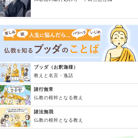
ブッダ（お釈迦様）
教えと名言・逸話
諸行無常
仏教の根幹となる教え
諸法無我
仏教の根幹となる教え