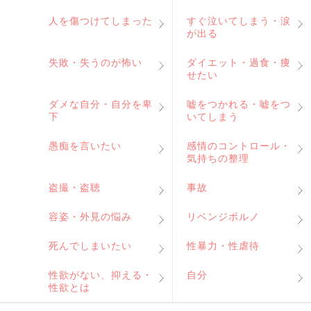
人を傷つけてしまった
すぐ泣いてしまう・涙
が出る
失敗・失うのが怖い
ダイエット・過食・痩
せたい
ダメな自分・自分を卑
嘘をつかれる・嘘をつ
下
いてしまう
愚痴を言いたい
感情のコントロール・
気持ちの整理
盗撮・盗聴
事故
容姿・外見の悩み
リベンジポルノ
死んでしまいたい
性暴力・性虐待
性欲がない、抑える・
自分
性欲とは