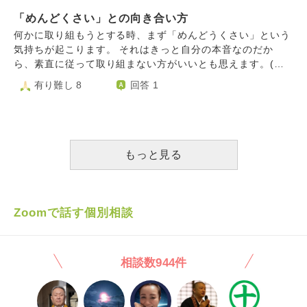
ても周りの目や評価が気になってしまいます。少しでも生き
そしたらぶくぶく太り、軽度肥満になりかけました。 人の
係を切ってしまうことが多いです。お世話になって感謝する
ていてよかった。仏教の目的の「私が私らしく」「自分を愛
せいにした人たちが、私を守ってくれるの？私の健康を守っ
「めんどくさい」との向き合い方
反面、本当の私を分かってくれない、裏切られたと思ったり
おしく」思えるような生き方や考え方を教えてください。
てくれるの？ そう気づき、3年で10キロ痩せました。 BMI
してしまいます。私自身は職場でも人の本質を見て付き合お
何かに取り組もうとする時、まず「めんどうくさい」という
適正体重になりました。 ゆっくり痩せたのでリバウンドな
うとしてしまいがちです。 心から相手と理解しあいたいと
気持ちが起こります。 それはきっと自分の本音なのだか
しです。 去年の健康診断でさえ、お医者さんからも保健師
思う気持ちがあります。障害のある子どもに関わる仕事をし
ら、素直に従って取り組まない方がいいとも思えます。(仕
さんからも褒められました。 今年の健康診断もさらにお医
ていますが、障害ではなくその人自身を見ることが得意で
事や家事など、やらなければならない場合は別として) しか
有り難し 8
回答 1
者さんからも保健師さんからも褒められるー(^ω^) これから
す。 他者評価を求めている、承認欲求が強いのかとも思い
し、面倒がってばかりで何にも挑戦しなければ、新たな学び
もたくさん成長します。
ますが、ただ、私は、ずっと自分のことは好きなのです。努
や楽しみとの出会いの機会もなくなります。それはとても寂
力できますし、人に優しいですし、感性も豊かです。 母が
しいことに思えます。 「めんどうくさい」という気持ちが
いつも褒めてくれましたし、好きでいてくれました。 ただ
起こった時、素直に従うべきか、少し無理してでも最初の一
母が極端に心配性で、人からいい母親と見られようとしてい
歩を踏み出してみるべきか、皆様の考えをお聞かせ願いたく
もっと見る
た弱さはある人でした。（私が30代の頃亡くなりました。）
思います。
いい子の私はいつも母を喜ばせようと努力してきました。そ
の影響はあると思います。ただ、愛情をもらって自分に自信
も持てるように育ててもらっています。 なのに、なぜ、い
Zoomで話す個別相談
つまでも精神的に自立できず、人に好かれたいのでしょう
か。 自覚はないのですが、私は、自己肯定感が低いのでし
ょうか？ どうすれば精神的に自立して自由に清々しく生き
相談数944件
られますか。