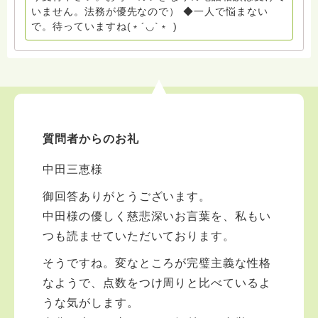
たとともに。南無阿弥陀仏 ここでは、宗旨を問いませ
いません。法務が優先なので） ◆一人で悩まない
ん。 まずは、ひとりで抱え込まないで。 来寺お問い合
で。待っていますね(﹡´◡`﹡ )
わせは⬇️こちらから miehimeyo@gmail.com ※時間を割
いて、あなたに向き合っています。 ですので、過去の
質問へのお返事がない方には、応えていません。お礼回
答がある方を優先しています。 懇志応援も宜しくお願
いします。 ※個別相談は、hasunohaオンライン相談よ
り受け付けています。お寺への いきなりの電話相談は
受け付けておりません。また夜中や早朝の電話もご遠慮
質問者からのお礼
ください。 法務を優先させてください。
中田三恵様
御回答ありがとうございます。
中田様の優しく慈悲深いお言葉を、私もい
つも読ませていただいております。
そうですね。変なところが完璧主義な性格
なようで、点数をつけ周りと比べているよ
うな気がします。