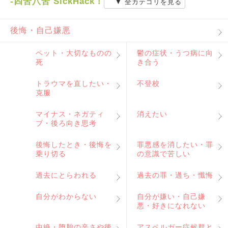
-四苦八苦 SickHack！
▼ 全カテゴリを見る
後悔・自己嫌悪
ペット・大切なものの
鬱の症状・うつ病に向
死
き合う
トラウマを直したい・
不登校
克服
マイナス・ネガティ
消えたい
ブ・後ろ向き思考
後悔したとき・後悔を
罪悪感を消したい・罪
乗り切る
の意識で苦しい
過去にとらわれる
過去の罪・過ち・懺悔
自分がわからない
自分が嫌い・自己嫌
悪・好きになれない
中絶・堕胎の辛さや後
アスペルガー症候群と