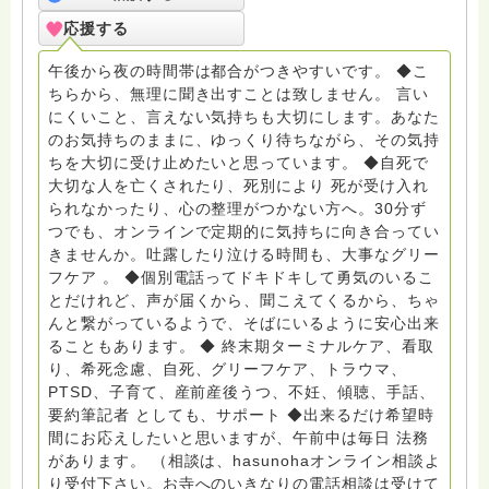
死、産前産後うつ、育児、DV、デートDV、トラウマ、
応援する
PTSD、傾聴トレーナー、手話、要約筆記、行政相談
員、女性支援員、小学校 中学校支援員としても、ケア
午後から夜の時間帯は都合がつきやすいです。 ◆こ
サポートをしています。 ◆一般社団法人『グリーフケア
ちらから、無理に聞き出すことは致しません。 言い
ともしび』理事長 【ともしび遺族会】運営 毎月 第１
にくいこと、言えない気持ちも大切にします。あなた
金・昼夜2回開催（大阪駅前第3ビル） 14：00〜，18：
のお気持ちのままに、ゆっくり待ちながら、その気持
00〜 お問い合わせ申込⬇️こちらから
ちを大切に受け止めたいと思っています。 ◆自死で
griefcare.tomoshibi@icloud.com ＊この活動は皆さま
大切な人を亡くされたり、死別により 死が受け入れ
のご支援により支えられております。ご協力をよろしく
られなかったり、心の整理がつかない方へ。30分ず
お願いします。 ゆうちょ銀行 口座番号 普通408-
つでも、オンラインで定期的に気持ちに向き合ってい
6452769 一般社団法人グリーフケアともしび ◆『ビハ
きませんか。吐露したり泣ける時間も、大事なグリー
ーラサロン おしゃべりカフェひだまり』 ビハーラ和歌
フケア 。 ◆個別電話ってドキドキして勇気のいるこ
山代表 居場所運営 問い合わせ申込⬇️こちらから
とだけれど、声が届くから、聞こえてくるから、ちゃ
griefcare.tomoshibi@icloud.com ◆GEはしもとサピュ
んと繋がっているようで、そばにいるように安心出来
イエ 所属 （Gender Equity 誰もが自分らしく生きるこ
ることもあります。 ◆ 終末期ターミナルケア、看取
とができる社会をめざして）DV・女性支援 ◆認定NPO
り、希死念慮、自死、グリーフケア、トラウマ、
京都自死自殺相談センターSotto 元グリーフサポート委
PTSD、子育て、産前産後うつ、不妊、傾聴、手話、
員長（2018〜2024） ◆保育士.幼稚園教諭.小学校教諭.
要約筆記者 としても、サポート ◆出来るだけ希望時
レクリエーションインストラクター.中学校DV授業 10年
間にお応えしたいと思いますが、午前中は毎日 法務
間 保育 教育の現場で 総主任として勤めた経験も生かし
があります。 （相談は、hasunohaオンライン相談よ
つつ、お話できることがあれば 幸いです。 いつも あな
り受付下さい。お寺へのいきなりの電話相談は受けて