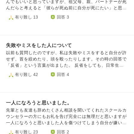
んでもいいと思っていますが、祖父母、親、パートナーが死
んだらと考えると「彼らが死ぬ前に自分が死にたい」と思っ
てしまいます。 数年前に亡くなった父方の祖父母に孝行出
有り難し 13
回答 3
来なかったことや、もっと会っておけばよかったという後悔
の念も消えず、今すぐ会いたいから死にたいとも思います。
ですが私が周りの人の死が怖いように、周りも私が死ぬこと
を望んでいないとは理解しています。そのために自ら死を選
失敗やミスをした人について
ぶことができず、リストカットをしたり自分を傷つけたりし
てしまいます。 人はいつか死ぬことも分かっていますが、
以前も質問したのですが、私は失敗やミスをすると自分が許
大切な人を看取りたくないしその人たちがいない世界で生き
せず、首を絞めたり、頭を殴ったりします。その時の回答で
たくないのです。 依存心はどうすれば薄まりますか？ま
「反省」という言葉が出ました。 反省をしても、日常生活
た、これは死ぬことへの執着なのでしょうか。
や仕事でミスことや失敗が多く、結局自分を痛めつけていま
有り難し 42
回答 4
す。 そもそも、普通の人がしないような失敗やミスをする
人間がのうのうと生きていていいのでしょうか… 昔から何
かを自分ですると、普通の人と違う、普通はこうすると親か
ら言われることが多かったです。 そんな自分を痛めつけて
一人になろうと思いました。
苦しめないと気がすみません。 僧侶の方々は、失敗やミス
をして、のうのうと苦しまずにいる人を許せますか？
先輩とも友達も辞めたくさん相談を聞いてくれたスクールカ
ウンセラーの方にもお礼を告げ完全には無理だと思いますが
一人になろうと思いました人を傷つけてしまう自分が嫌いで
傷つけるのが怖くそれでも傷つけてしまうそして後悔するそ
有り難し 23
回答 2