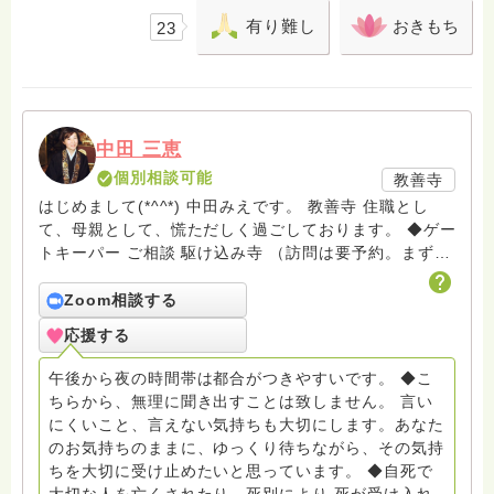
有り難し
おきもち
23
中田 三恵
個別相談可能
教善寺
はじめまして(*^^*) 中田みえです。 教善寺 住職とし
て、母親として、慌ただしく過ごしております。 ◆ゲー
トキーパー ご相談 駆け込み寺 （訪問は要予約。まずは
メールでお問い合わせください） ◆ビハーラ僧、終末期
ターミナルケア、看取り、グリーフケア、希死念慮、自
Zoom相談する
死、産前産後うつ、育児、DV、デートDV、トラウマ、
応援する
PTSD、傾聴トレーナー、手話、要約筆記、行政相談
員、女性支援員、小学校 中学校支援員としても、ケア
午後から夜の時間帯は都合がつきやすいです。 ◆こ
サポートをしています。 ◆一般社団法人『グリーフケア
ちらから、無理に聞き出すことは致しません。 言い
ともしび』理事長 【ともしび遺族会】運営 毎月 第１
にくいこと、言えない気持ちも大切にします。あなた
金・昼夜2回開催（大阪駅前第3ビル） 14：00〜，18：
のお気持ちのままに、ゆっくり待ちながら、その気持
00〜 お問い合わせ申込⬇️こちらから
ちを大切に受け止めたいと思っています。 ◆自死で
griefcare.tomoshibi@icloud.com ＊この活動は皆さま