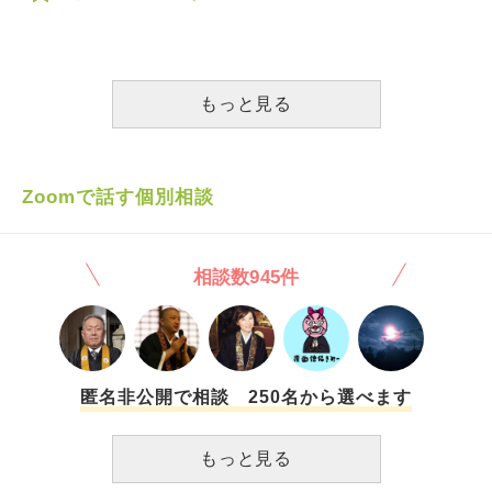
に気持ちを切りかえるのですか？
行為のせいでボロボロです。 どうしたら自傷行為をやめら
られた為、やっぱり同じようにしか子供を育てられないんだ
れるでしょうか？
なと落胆しました。 学校から帰ってきたら話をして、夕飯
を一緒に食べてまた学校の話を聞いて、 塾が遅くなる時は
迎えに行って、一緒におやつを買って 時々わたし1人で出か
もっと見る
けても結局子供たちの服だけを買って 子供のことを生まれ
てから今まで、考えられるだけ考えてきたと思うのに、結局
毒親だと言われるだけで頭がおかしくなりそうです。 愛情
ってなんなんでしょうか。 一方的になってしまうのは他人
Zoomで話す個別相談
なので仕方ないと思うのですが、どうしたらわたしは子供を
愛せていることになるんでしょうか。 どうしたら毒親じゃ
なくなるんでしょうか。 どうしたら子供をまともに愛せる
親になれるのでしょうか。
相談数945件
匿名非公開で相談 250名から選べます
もっと見る