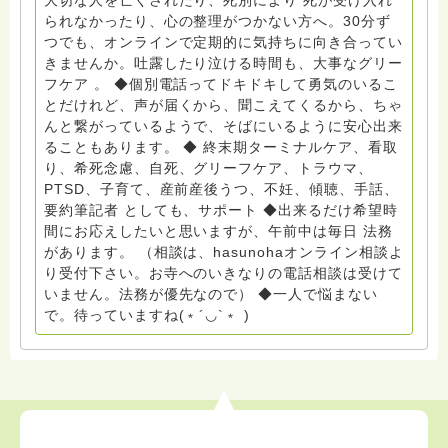
大切な人を亡くされたり、死別により 死が受け入れ
のご支援により支えられております。ご協力をよろしく
られなかったり、心の整理がつかない方へ。30分ず
お願いします。 ゆうちょ銀行 口座番号 普通408-
つでも、オンラインで定期的に気持ちに向き合ってい
6452769 一般社団法人グリーフケアともしび ◆『ビハ
きませんか。吐露したり泣ける時間も、大事なグリー
ーラサロン おしゃべりカフェひだまり』 ビハーラ和歌
フケア 。 ◆個別電話ってドキドキして勇気のいるこ
山代表 居場所運営 問い合わせ申込⬇️こちらから
とだけれど、声が届くから、聞こえてくるから、ちゃ
griefcare.tomoshibi@icloud.com ◆GEはしもとサピュ
んと繋がっているようで、そばにいるように安心出来
イエ 所属 （Gender Equity 誰もが自分らしく生きるこ
ることもあります。 ◆ 終末期ターミナルケア、看取
とができる社会をめざして）DV・女性支援 ◆認定NPO
り、希死念慮、自死、グリーフケア、トラウマ、
京都自死自殺相談センターSotto 元グリーフサポート委
PTSD、子育て、産前産後うつ、不妊、傾聴、手話、
員長（2018〜2024） ◆保育士.幼稚園教諭.小学校教諭.
要約筆記者 としても、サポート ◆出来るだけ希望時
レクリエーションインストラクター.中学校DV授業 10年
間にお応えしたいと思いますが、午前中は毎日 法務
間 保育 教育の現場で 総主任として勤めた経験も生かし
があります。 （相談は、hasunohaオンライン相談よ
つつ、お話できることがあれば 幸いです。 いつも あな
り受付下さい。お寺へのいきなりの電話相談は受けて
たとともに。南無阿弥陀仏 ここでは、宗旨を問いませ
いません。法務が優先なので） ◆一人で悩まない
ん。 まずは、ひとりで抱え込まないで。 来寺お問い合
で。待っていますね(﹡´◡`﹡ )
わせは⬇️こちらから miehimeyo@gmail.com ※時間を割
いて、あなたに向き合っています。 ですので、過去の
質問へのお返事がない方には、応えていません。お礼回
答がある方を優先しています。 懇志応援も宜しくお願
いします。 ※個別相談は、hasunohaオンライン相談よ
り受け付けています。お寺への いきなりの電話相談は