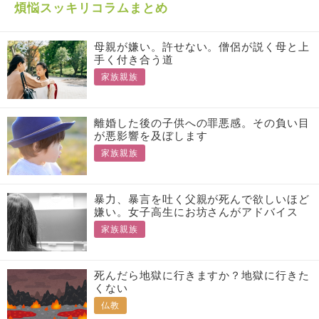
煩悩スッキリコラムまとめ
母親が嫌い。許せない。僧侶が説く母と上
手く付き合う道
家族親族
離婚した後の子供への罪悪感。その負い目
が悪影響を及ぼします
家族親族
暴力、暴言を吐く父親が死んで欲しいほど
嫌い。女子高生にお坊さんがアドバイス
家族親族
死んだら地獄に行きますか？地獄に行きた
くない
仏教