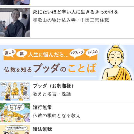
死にたいほど辛い人に生きるきっかけを
和歌山の駆け込み寺・中田三恵住職
ブッダ（お釈迦様）
教えと名言・逸話
諸行無常
仏教の根幹となる教え
諸法無我