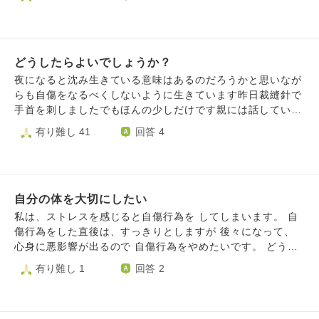
して学校にも行くのをやめました担任の先生に限界だと告げ
ブロックしてもうメッセージは届かないと思いますこのまま
いくのならまた戻るのかそれとも死ぬのか死ぬことはしては
いけませんしものすごく苦しいものですそれは承知の上で
どうしたらよいでしょうか？
す。それでもやはり生きたいですお坊さんにご相談がありま
す駆け込み寺のような逃げれて話も聞いてくれるお寺など助
夜になると沈み生きている意味はあるのだろうかと思いなが
けてくれる方はいますでしょうか今の環境状況では耐えれる
らも自傷をなるべくしないように生きています昨日裁縫針で
かわかりません今自分が心理的にどの位置にいるのかもわか
手首を刺しましたでもほんの少しだけです親には話していま
りませんまだ希望があるのなら探したいですそれとなのです
せん最近つらくなっているのも話していませんお父さん唯一
有り難し 41
回答 4
が少し深く手首を切ろうとして怖くてやめその下を切りまし
の信頼している人でさえ嫌になり信頼できなくなりますカウ
たいまだに自傷も治っていません。お寺にいきたいです私は
ンセラーも信用できません人生がずっと同じで辛いものに見
関係ない話を入れて申し訳ないのですが神社やお寺のような
えます死にたいとも自傷したいとも思いますでも明るいほう
場所が好きです。これは甘えなのかもしれません失礼しまし
が好きでただ楽しく生きたいだけです薬も飲みたくない毎回
た。
自分の体を大切にしたい
落ち込んだたびに思考にはまって苦しい思いもしたくないで
すでも生きていくのなら向き合うしかないと思っています学
私は、ストレスを感じると自傷行為を してしまいます。 自
校も人間関係も辛いです思い出すたびに考えてしまうたびに
傷行為をした直後は、すっきりとしますが 後々になって、
生きるのが嫌になります全て投げ出したくなりますそれでも
心身に悪影響が出るので 自傷行為をやめたいです。 どうす
生きたいです親孝行もしたいです
れば、自分の体を傷つけることをやめて 自分を大事にする
有り難し 1
回答 2
ことができるでしょうか……。 アドバイスや心構えがあれ
ば教えていただきたいです。