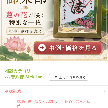
相談カテゴリ
-四苦八苦 SickHack！
▼ 全カテゴリを見る
家族親族
義理の親・親族との関
結婚・恋愛と親
係