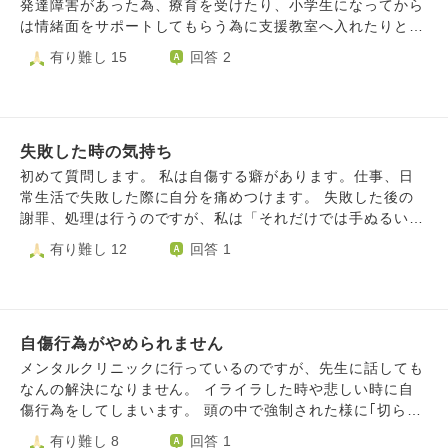
未だに抜け出せていなくて、突然またあの一件を思い出して
発達障害があった為、療育を受けたり、小学生になってから
は軽減させることができるのでしょう？
は、あいつ（父親）は最悪だ、その娘である自分も気持ち悪
は情緒面をサポートしてもらう為に支援教室へ入れたりと、
いと何度も自己嫌悪に陥ってしまいます。 今は受験生で、
できる限りのことをしてきました。 知能に遅れは無い為、
有り難し 15
回答 2
学校の性格上、勉強も大量にこなさなければならず、そんな
今は通常学級で授業を受けて、塾にも行かせています。 1子
自分の心の問題に構っている暇などないのに、フラッシュバ
は小学生の時は教室から飛び出すなど問題行為がありました
ックして困っています。 自分と向き合ったほうがいいので
が、ここ1〜2年は全く手がかからない子となりました。 自
しょうか。わかりません。
主的にクラスの班長や応援団に立候補していて、中学を楽し
失敗した時の気持ち
く過ごせているなと感じます。 一方2子は小学生の時は外に
出かけたりと活発だったのに、中学生になりスマホを与えた
初めて質問します。 私は自傷する癖があります。仕事、日
ら家でゲームばかりする様になってしまいました。 ご飯を
常生活で失敗した際に自分を痛めつけます。 失敗した後の
あまり食べず、パンやお菓子ばかりになり、給食もデザート
謝罪、処理は行うのですが、私は「それだけでは手ぬるい」
だけ食べて帰ってきます。 宿題なども言われないとやらな
と気持ちが収まらず、自分を痛めつけます。 具体的には、
有り難し 12
回答 1
くなってしまいました。 精神的にも問題があり、一度リス
胸を殴る、首を締める、壁に頭を打ちつけるなどです。 つ
トカットをしたことがあります。わたしも中高とリストカッ
い、最近も職場で不注意から物を壊し、家では家族が作って
トしていた為、それを打ち明けてこれからはなるべく切らな
くれた料理にカビを生やしてしまいました。 しかも、それ
いようにしようと話して、その後は一時おさまっています。
は私のために作ってくれた物で、以前も同じような失敗をし
また、2子は旅行を嫌がります。わたしは行けなかったでし
自傷行為がやめられません
ていました。 同じ失敗をしたうえに人として失礼なので、
ょうがないと思っていますが、1子は旅行が好きで、更に絶
必ず罰を受けるべきだと思うのです。 親は死ぬから止め
メンタルクリニックに行っているのですが、先生に話しても
対家族全員で旅行がしたいと言います(前回は1子2子どちら
て、と言うのですが、なかなかその思いが染みついて取れま
なんの解決になりません。 イライラした時や悲しい時に自
にも譲歩してもらい、少しだけ遠出をしました) 他の相談サ
せん。 そこで、質問です。 僧の皆さんは何か失敗した際、
傷行為をしてしまいます。 頭の中で強制された様に｢切らな
イトで2子との関わりについて相談したら、「愛情不足」
どのようにご自分に罰を与えるのですか？ またはどのよう
きゃ切らなきゃ｣と繰り返し考えてしまいます。 左腕は自傷
有り難し 8
回答 1
「毒親」だと言われました。 実際わたし自身が毒親に育て