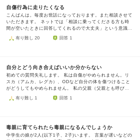
自傷行為に走りたくなる
こんばんは。毎度お世話になっております。また相談させて
いただきます。 ネットでは「相談に乗ってくださる方も時
間が空いたときに回答してくれるので大丈夫」という意識が
あり、こうしてご相談することができていますが、現実の生
有り難し 20
回答 1
活の中だと「相手も忙しいだろうに相談されても困るだろう
な」「相手の時間を奪って迷惑をかけてしまう」との思いが
あり、なかなか相談やお願い事ができず、自分の中で悩みを
蓄積させてしまうタイプです。 故にストレスが溜まっても
自分とどう向き合えばいいか分からない
相談して発散することがあまりできずに、自分を心身ともに
傷つけることでストレスを発散させたくなってしまいます。
初めての質問失礼します。 私は自傷がやめられません。リ
またストレスと言っても自分の努力ではどうにもできないタ
スカ（アムカ、レグカ）、ODなど自分の体を傷つけること
イプの悩みに対するものなので、解消することもできませ
がどうしてもやめられません。 私の父親（父親とも呼びた
ん。 根底には僕が自分自身がとても嫌いだというのがある
くないですが）は少し前に不倫をしました。今までも私が小
有り難し 1
回答 1
かと思いますが、精神疾患だった母の元で育った環境が原因
さい頃から支配的で、受験のときに教育虐待と思えるような
か、遺伝か、はたまた気質かは分かりませんが、自分も気分
ことをされて嫌いでしたが、この不倫の一件で完全に嫌悪に
障害だと精神科の担当医より言われました。 服薬してはい
変わりました。 そこから自傷が始まり、親にもそれが見つ
るものの、自分の心根のせいか、後ろ向きな思考が拭えませ
かって心療内科に通っています。 なぜやめられないのか自
ん。 幸い、「自傷行為をして精神科に入院になるのは嫌
毒親に育てられたら毒親になるんでしょうか
分で考えてみたら、母親も周りも、その不倫の件はもう過去
だ」という一心で食い止められてはいますが、どうすれば軽
のこととして割り切っているんです。でも私だけがそこから
中学生の娘が2人(以下1子、2子)います。 言葉が遅いなどの
くて自傷したいという欲求・重くて希死念慮を無くすもしく