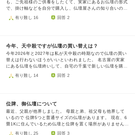
方が良いかと気になりました。 毎朝せわしなく半ばルーテ
長くなってすいませんここからが本題なのですが。 私と母
も、ご先祖様のご供養をしたくて、実家にあるお仏壇の形式
ィンのようにお水をお供えしていましが、ご先祖様への作法
の世帯収入が月23万円ほどです。 そこから家賃を引くと21
で、掛け軸などを自分で購入し、仏壇屋さんの知り合いのお
などこれを機会に正式な作法や考え方をご教授頂きたく、よ
万円 何かあった時のために2万円くらいは毎月貯金したいの
寺さんに、掛け軸も先祖代々の霊位のご位牌も、開眼してい
有り難し 16
回答 2
ろしくお願い申し上げます。その他、水に関して補足がござ
で生活費は19万円で考えています。 物価高騰の波がきて生
ただきました（ネットですがとても親切にしてくださいまし
いましたら是非よろしくお願いします。
活は苦しいのですが、母は喫煙者で仏壇の線香や花をよく買
た）。先日、心むくまま歩いたところに、お寺があり、ふら
います。 正直高いです。(特に花) 正直生活が毎月ギリギリ
りと立ち寄りました。そのお寺が、予約なしで御祈祷できる
で赤字の月もある中で、仏壇の周りに毎月お金をかけるのは
お寺でしたので、お願いしてみたところ、とても感動しまし
おかしいと自分は思ってしまいます。 母と仏壇のことで話
今年、天中殺ですが仏壇の買い替えは？
た。心も身体も軽くなりました。真言宗のお寺でした。ぜ
すと必ず感情的になって発狂するので半分諦めています。
ひ、うちに来て拝んでいただけたら、と思ったのですが、
今年2026年と2027年は私が天中殺の時期なので仏壇の買い
最近自分は仏壇や故人の祖母をいい気持ちで考えられなくな
今、家にある仏壇は他の宗派です。直接聞くのも、なんとな
替えは行わないほうがいいといわれました。 名古屋の実家
りました。 LED線香やLEDローソク・造花にしようと提案
く気が引けまして。弱気ですいません。仏壇は買い替えたほ
にある仏壇を仏壇終いして、自宅の千葉で新しい仏壇を購入
すると怒って"祖母から造花はダメだと言われた！" "LEDな
うがよいのでしょうか？同じ仏教ですが、難しいのでしょう
してお位牌を移そうと考えていました。実家の宗派は浄土真
有り難し 14
回答 2
んてダメ！"とすごく拒絶されました。 正直タバコもやめて
か？
宗です。 天中殺の時期は仏壇を触らないほうがいい。とい
ほしいですが、多分そんなこと考えない人なので諦めていま
われましたが別の方からは仏壇を新しく購入するといっても
す。 自分は中卒で資格もなく障害者で働くことが難しいた
実家の仏壇から自宅の新しい仏壇へ移す行為なので、古い仏
めできることといえば料理を作ることか節約くらいです。
壇の買い替え・サイズ変更となり、整える行為なので問題な
ただ母は"節約する"と口では言いますが、自分と比べて意欲
位牌、御仏壇について
い。ということも言われました。 どのように考えるのがよ
が薄いように感じられます。 お聞きしたいことは LEDロー
いのでしょうか？
最近、父親が他界しました。 母親と弟、祖父母も他界して
ソクLED線香や造花はダメなのでしょうか...？ 家の仏壇で
いるので 位牌5つと普通サイズの仏壇があります。 現在、6
の話でお墓参りとかの場合は本物の花や線香が必要だとは思
畳1Kに住んでいるため仏壇と位牌を置く場所がありません。
っています。
正直、私も結婚の予定もないのでこのまま持っていてもそれ
有り難し 25
回答 3