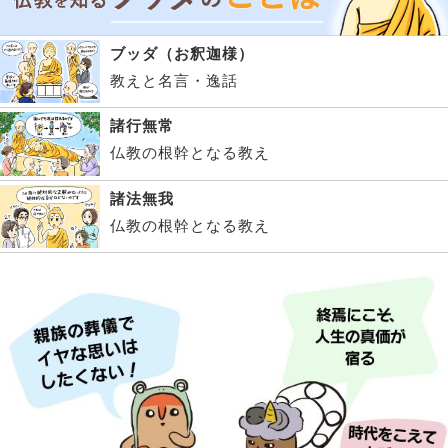
ブッダ（お釈迦様）
教えと名言・逸話
諸行無常
仏教の根幹となる教え
諸法無我
仏教の根幹となる教え