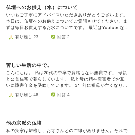
合同のものです。 母弟のことは好きですが、正直新しい人
いお寺で父母と先祖供養をしてもらう予定です。それで問題
仏壇へのお供え（水）について
生を歩みたいし、生きてる人間より死んでる人の魂の多い家
はないでしょうか。
にいることが不気味と感じてしまいます。 家に置いておく
いつもご丁寧にアドバイスいただきありがとうございます。
のは100歩譲っていいのですが、引き出しや押し入れにしま
本日は、仏壇へのお供えについてご質問させてください。ま
って置いてもいいのでしょうか。 父親に生前月命日に仏壇
ずは毎日お供えするお水についてです。 最近はYoutubeなど
な手を合わせてくれって言われましたが、父親のことは半分
で情報が溢れており、実際の真偽について知り、日々の行動
有り難し 23
回答 2
好き半分嫌いなので、微妙な気持ちです。 魂抜きをすると
を改めたいと思っています。 １）朝一番にお供えするのは
なると、家に来てもらうことになりますが、いくらくらいお
良いとして、本来はいつお下げすればよいでしょうか？ 私
布施包むのでしょうか？
は翌朝までそのままにしてしまっていましたが、Youtubeで
は悪い気が増えれいくので長時間置きっぱなしにしないとあ
苦しい生活の中で。
りました。 例えば、午前中のうち、もしくは実際平日は仕
事もあるので帰宅後できるだけ早くお下げするのが良いでし
こんにちは。 私は20代の中卒で資格もない無職です。 母親
ょうか？ また、下げたあとも植物などにあげ循環させた方
と公営住宅で暮らしています。 私と母は精神障害者でお互
がよいとなっていました（流し台にポイでなく） ２）水道
いに障害年金を受給しています。 3年前に祖母が亡くなりま
水を直にではなく、一旦沸騰させ、冷ましてからお供え？
した。 祖母は甥の家でずっとずっといじめられており、母
有り難し 46
回答 4
こちらも気の観点で、火を入れてカルキなどの不純物を飛ば
は"一緒に住もう？"とずっと祖母に寄り添っていましたが、
し、人肌くらいに冷ましてからが良いとありました。実際ど
祖母は"仏壇がある"などの理由で断り続けていました。 結局
うなのでしょうか？ ３）茶碗を洗う時、同じスポンジで洗
祖母は白血病で亡くなりました。 亡くなったあと祖母が母
って良いでしょうか？ 先のようなことを見聞きすると、細
に切り詰めていたお金400万円ほどを残してくれました。 母
かいことも気になってしまいます。仏飯の容器もそうです
他の宗派の仏壇
はその400万円で仏壇を買いました。 (仏壇は甥の家にもあ
が、神仏様用に自分たちとは分けた綺麗なスポンジで洗った
るのですがどうしても買いたいと母は買いました) 前置きが
私の実家は離檀し、お寺さんとのご縁がありません。それで