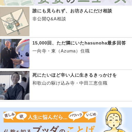
誰にも見られず、お坊さんにだけ相談
非公開Q&A相談
15,000回、ただ隣にいたhasunoha最多回答
一向寺・東（Azuma）住職
死にたいほど辛い人に生きるきっかけを
和歌山の駆け込み寺・中田三恵住職