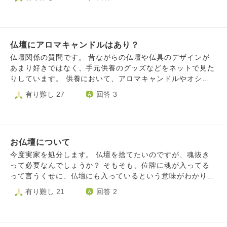
後、部屋は違いますが、同じ家に真言宗の父の仮の祭壇とお
牌を手元に残し、仏壇は処分しました。 ただ、手狭なワン
骨を置いていました。 あとで人に話すと、すでに仏壇があ
ルームでは全てを部屋に並べておくこともむずかしく、しま
るところに他の人の仏壇や仮の祭壇を持ち込むのはあまり良
った状態のままとなっています。 仕事の多忙さもあり、ま
くないと言われました。あとから来て、居心地が悪いからだ
た私に子供もいないため、今後位牌を管理し続けることも難
と言われました。 私にはそのような知識はありませんでし
仏壇にアロマキャンドルはあり？
しく、魂抜きの供養をした上でご本尊位牌の処分を考えてい
たが、確かにそんな気もしました。 状況から、うちが持ち
ます。 ただ、浄土宗にとって位牌という依代は先祖供養に
仏壇関係の質問です。 昔ながらの仏壇や仏具のデザインが
帰るしか仕方なかったと思っていますが、そうすべきではな
重要とのことで、小さな位牌に移し替えも考えましたが、金
あまり好きではなく、手元供養のグッズなどをネットで見た
かったのでしょうか。 また、後で気づいたことですが、永
銭的事情によりこちらもむずかしくどのような形が最善かを
りしています。 供養において、アロマキャンドルやオシャ
代供養のお寺に納める際、先に亡くなった母の戒名と父の戒
長らく考えております。 やはり位牌をなくすことは他界し
レなお香、プリザーブドフラワーやハーバリウムなどを飾る
有り難し 27
回答 3
名の位？が違うと言われました。母の戒名は、父がお寺に頼
た家族の供養にとっては良くないものでしょうか。 大変恐
ことは仏教の観点から見て問題はないでしょうか？それとも
んだためその位に気づきませんでしたし、戒名の位について
れいりますが、ご回答いただかましたら幸いでございます。
失礼なのでしょうか？
の知識が私にはありませんでした。また、葬儀会社との打ち
合わせの際もそういった話はありませんでした。 私が無知
なのが悪いのですが、夫婦で位が違うのは良くないのでしょ
お仏壇について
うか。 そもそも位の違いは何でしょうか。 料金の違いは理
今度実家を処分します。 仏壇を捨てたいのですが、魂抜き
解しています。 兄は頭はしっかりしているので、兄の意向
って必要なんでしょうか？ そもそも、位牌に魂が入ってる
を聞いて私が動く形ですべて行いました。 兄は今後の法要
って言うくせに、仏壇にも入っているという意味がわかりま
はしないつもりでいますが、私は初盆だけはしたいと思い、
せん。 ちなみに他に親族はいないので私の一存です。 位牌
有り難し 21
回答 2
兄の了解を得て永代供養のお寺にお願いしています。兄は動
も今の家に持ってかなきゃならないのですが、私は1K6上の
くのが難しいため来ません。長男である兄の意向に従わず、
1人暮らしなので、仏壇をおく場所はありません。 まだ、位
他へ嫁いだ私の意思で法要をするのはよくないでしょうか。
牌は二つあって、一つは先祖代々のやつ、もう一つは父母弟
初盆以降は兄に従い法要はせず、私は個人的に宗派を問わな