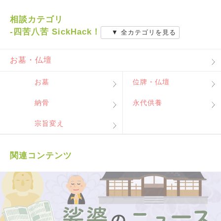
相談カテゴリ
-四苦八苦 SickHack！
▼ 全カテゴリを見る
お墓・仏壇
お墓
位牌・仏壇
納骨
永代供養
宗旨変え
関連コンテンツ