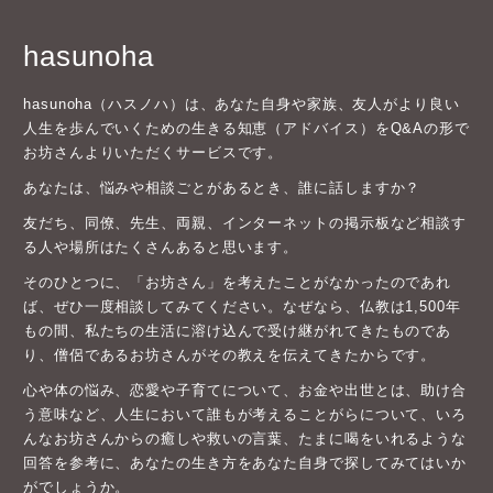
hasunoha
hasunoha（ハスノハ）は、あなた自身や家族、友人がより良い
人生を歩んでいくための生きる知恵（アドバイス）をQ&Aの形で
お坊さんよりいただくサービスです。
あなたは、悩みや相談ごとがあるとき、誰に話しますか？
友だち、同僚、先生、両親、インターネットの掲示板など相談す
る人や場所はたくさんあると思います。
そのひとつに、「お坊さん」を考えたことがなかったのであれ
ば、ぜひ一度相談してみてください。なぜなら、仏教は1,500年
もの間、私たちの生活に溶け込んで受け継がれてきたものであ
り、僧侶であるお坊さんがその教えを伝えてきたからです。
心や体の悩み、恋愛や子育てについて、お金や出世とは、助け合
う意味など、人生において誰もが考えることがらについて、いろ
んなお坊さんからの癒しや救いの言葉、たまに喝をいれるような
回答を参考に、あなたの生き方をあなた自身で探してみてはいか
がでしょうか。