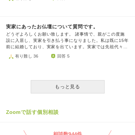
こそ今後困ると思います。 ただ、自分の生活も厳しいので
高額な費用も出さず、どうしたらいいのかとても困っていま
す。 仏壇仕舞い？したいのですが、周りから罰当たりだか
らやめなさいと止めらてしまいました。 お金もないし、ど
実家にあったお仏壇について質問です。
うするのがベストなのかアドバイスいただけますでしょう
か。
どうぞよろしくお願い致します。 諸事情で、親がこの度施
設に入居し、実家を引き払う事になりました。私は既に15年
前に結婚しており、実家を出ています。実家では先祖代々の
お仏壇を祀っていましたが、その中の阿弥陀像や位牌類は実
有り難し 36
回答 5
家の名前の直系である私の従兄が守ってくれる事になりまし
たが、私の手元には親や祖父母が以前集めていた御朱印帳、
また経典や写経の為の般若心経の用紙（？）等々が残ってま
す。お寺にお願いして供養していただくのが良いかと思うの
ですが、恥ずかしながら今回の親の引越しや実家の撤去等で
もっと見る
今大変物入りで、出来るだけ自分で供養する様に出来ればと
考えてます。 また、母が昔、授かったけれど事情で産む事
の出来なかった私の兄弟の小さな位牌がひとつあり、それは
私が引き取ったのですが、うちでは目に付く所に祀る様な場
Zoomで話す個別相談
所がなく、私自身、どういう風に持っていれば良いでしょう
か？ アドバイスがいただければ幸いです。
相談数944件