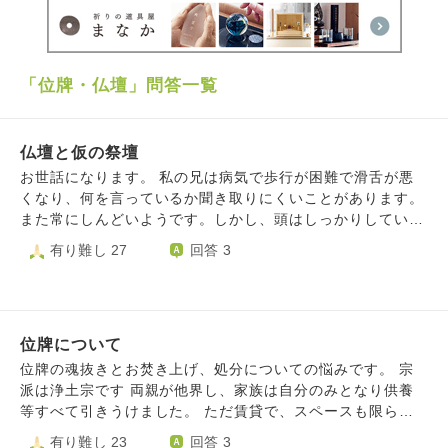
「位牌・仏壇」問答一覧
仏壇と仮の祭壇
お世話になります。 私の兄は病気で歩行が困難で滑舌が悪
くなり、何を言っているか聞き取りにくいことがあります。
また常にしんどいようです。しかし、頭はしっかりしていま
す。そのことを前提に読んでいただけたらと思います。 4ヶ
有り難し 27
回答 3
月前に父が亡くなり、実家近くで葬儀をしました。 私も兄
も実家から離れたところに住んでいて、兄は車椅子で電車に
乗り葬儀場に来ました。 私は車でした。 四十九日までの仮
の祭壇を持ち帰る話しになった際、兄の奥さん(義理の姉)
位牌について
が、電車と車椅子を理由に、兄の家には持ち帰れないと言い
ました。 それは仕方ないと思ったのと、実家には誰もいな
位牌の魂抜きとお焚き上げ、処分についての悩みです。 宗
いため、私のアパートに仮の祭壇とお骨を持ち帰ることにな
派は浄土宗です 両親が他界し、家族は自分のみとなり供養
りました。 その後、永代供養のお寺に納骨しました。 私の
等すべて引きうけました。 ただ賃貸で、スペースも限られ
アパートには、曹洞宗の夫の両親の仏壇があります。 葬儀
ているため、ご本尊と、両親祖父母父方の親戚含む6柱の位
有り難し 23
回答 3