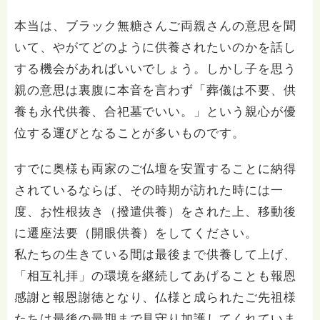
本当は、ブラック無糖さんご両親さんの意思を聞
いて、やがてどのように供養されたいのかを話し
する機会があればいいでしょう。しかし子を思う
親の意思は裏腹に本音を言わず「葬儀は不要、供
養も永代供養、合祀墓でいい。」という親心が優
位する運びとなることが多いものです。
すでに奥様も両家のご仏壇を安置することに納得
されているならば、その時期が訪れた時には一
度、お性根抜き（撥遣供養）をされた上、移動後
に遷座法要（開眼供養）をしてください。
私たちの生きている間は最後まで供養して上げ、
「相互礼拝」の環境を継続してあげることも報恩
感謝と報恩謝徳となり、仏様と成られたご先祖様
たちは最後の最期まで見守り加護してくれていま