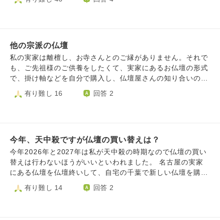
こちらも気の観点で、火を入れてカルキなどの不純物を飛ば
は"一緒に住もう？"とずっと祖母に寄り添っていましたが、
し、人肌くらいに冷ましてからが良いとありました。実際ど
祖母は"仏壇がある"などの理由で断り続けていました。 結局
うなのでしょうか？ ３）茶碗を洗う時、同じスポンジで洗
祖母は白血病で亡くなりました。 亡くなったあと祖母が母
って良いでしょうか？ 先のようなことを見聞きすると、細
に切り詰めていたお金400万円ほどを残してくれました。 母
かいことも気になってしまいます。仏飯の容器もそうです
他の宗派の仏壇
はその400万円で仏壇を買いました。 (仏壇は甥の家にもあ
が、神仏様用に自分たちとは分けた綺麗なスポンジで洗った
るのですがどうしても買いたいと母は買いました) 前置きが
私の実家は離檀し、お寺さんとのご縁がありません。それで
方が良いかと気になりました。 毎朝せわしなく半ばルーテ
長くなってすいませんここからが本題なのですが。 私と母
も、ご先祖様のご供養をしたくて、実家にあるお仏壇の形式
ィンのようにお水をお供えしていましが、ご先祖様への作法
の世帯収入が月23万円ほどです。 そこから家賃を引くと21
で、掛け軸などを自分で購入し、仏壇屋さんの知り合いのお
などこれを機会に正式な作法や考え方をご教授頂きたく、よ
万円 何かあった時のために2万円くらいは毎月貯金したいの
寺さんに、掛け軸も先祖代々の霊位のご位牌も、開眼してい
有り難し 16
回答 2
ろしくお願い申し上げます。その他、水に関して補足がござ
で生活費は19万円で考えています。 物価高騰の波がきて生
ただきました（ネットですがとても親切にしてくださいまし
いましたら是非よろしくお願いします。
活は苦しいのですが、母は喫煙者で仏壇の線香や花をよく買
た）。先日、心むくまま歩いたところに、お寺があり、ふら
います。 正直高いです。(特に花) 正直生活が毎月ギリギリ
りと立ち寄りました。そのお寺が、予約なしで御祈祷できる
で赤字の月もある中で、仏壇の周りに毎月お金をかけるのは
お寺でしたので、お願いしてみたところ、とても感動しまし
おかしいと自分は思ってしまいます。 母と仏壇のことで話
今年、天中殺ですが仏壇の買い替えは？
た。心も身体も軽くなりました。真言宗のお寺でした。ぜ
すと必ず感情的になって発狂するので半分諦めています。
ひ、うちに来て拝んでいただけたら、と思ったのですが、
今年2026年と2027年は私が天中殺の時期なので仏壇の買い
最近自分は仏壇や故人の祖母をいい気持ちで考えられなくな
今、家にある仏壇は他の宗派です。直接聞くのも、なんとな
替えは行わないほうがいいといわれました。 名古屋の実家
りました。 LED線香やLEDローソク・造花にしようと提案
く気が引けまして。弱気ですいません。仏壇は買い替えたほ
にある仏壇を仏壇終いして、自宅の千葉で新しい仏壇を購入
すると怒って"祖母から造花はダメだと言われた！" "LEDな
うがよいのでしょうか？同じ仏教ですが、難しいのでしょう
してお位牌を移そうと考えていました。実家の宗派は浄土真
有り難し 14
回答 2
んてダメ！"とすごく拒絶されました。 正直タバコもやめて
か？
宗です。 天中殺の時期は仏壇を触らないほうがいい。とい
ほしいですが、多分そんなこと考えない人なので諦めていま
われましたが別の方からは仏壇を新しく購入するといっても
す。 自分は中卒で資格もなく障害者で働くことが難しいた
実家の仏壇から自宅の新しい仏壇へ移す行為なので、古い仏