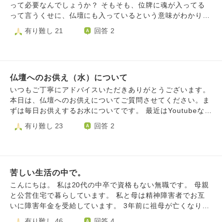
解しています。 兄は頭はしっかりしているので、兄の意向
って必要なんでしょうか？ そもそも、位牌に魂が入ってる
を聞いて私が動く形ですべて行いました。 兄は今後の法要
って言うくせに、仏壇にも入っているという意味がわかりま
はしないつもりでいますが、私は初盆だけはしたいと思い、
せん。 ちなみに他に親族はいないので私の一存です。 位牌
有り難し 21
回答 2
兄の了解を得て永代供養のお寺にお願いしています。兄は動
も今の家に持ってかなきゃならないのですが、私は1K6上の
くのが難しいため来ません。長男である兄の意向に従わず、
1人暮らしなので、仏壇をおく場所はありません。 まだ、位
他へ嫁いだ私の意思で法要をするのはよくないでしょうか。
牌は二つあって、一つは先祖代々のやつ、もう一つは父母弟
初盆以降は兄に従い法要はせず、私は個人的に宗派を問わな
合同のものです。 母弟のことは好きですが、正直新しい人
いお寺で父母と先祖供養をしてもらう予定です。それで問題
仏壇へのお供え（水）について
生を歩みたいし、生きてる人間より死んでる人の魂の多い家
はないでしょうか。
にいることが不気味と感じてしまいます。 家に置いておく
いつもご丁寧にアドバイスいただきありがとうございます。
のは100歩譲っていいのですが、引き出しや押し入れにしま
本日は、仏壇へのお供えについてご質問させてください。ま
って置いてもいいのでしょうか。 父親に生前月命日に仏壇
ずは毎日お供えするお水についてです。 最近はYoutubeなど
な手を合わせてくれって言われましたが、父親のことは半分
で情報が溢れており、実際の真偽について知り、日々の行動
有り難し 23
回答 2
好き半分嫌いなので、微妙な気持ちです。 魂抜きをすると
を改めたいと思っています。 １）朝一番にお供えするのは
なると、家に来てもらうことになりますが、いくらくらいお
良いとして、本来はいつお下げすればよいでしょうか？ 私
布施包むのでしょうか？
は翌朝までそのままにしてしまっていましたが、Youtubeで
は悪い気が増えれいくので長時間置きっぱなしにしないとあ
苦しい生活の中で。
りました。 例えば、午前中のうち、もしくは実際平日は仕
事もあるので帰宅後できるだけ早くお下げするのが良いでし
こんにちは。 私は20代の中卒で資格もない無職です。 母親
ょうか？ また、下げたあとも植物などにあげ循環させた方
と公営住宅で暮らしています。 私と母は精神障害者でお互
がよいとなっていました（流し台にポイでなく） ２）水道
いに障害年金を受給しています。 3年前に祖母が亡くなりま
水を直にではなく、一旦沸騰させ、冷ましてからお供え？
した。 祖母は甥の家でずっとずっといじめられており、母
有り難し 46
回答 4