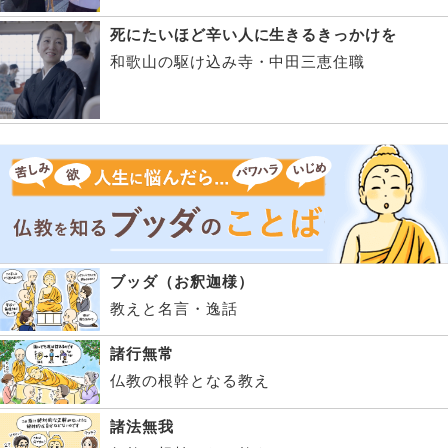
死にたいほど辛い人に生きるきっかけを
和歌山の駆け込み寺・中田三恵住職
ブッダ（お釈迦様）
教えと名言・逸話
諸行無常
仏教の根幹となる教え
諸法無我