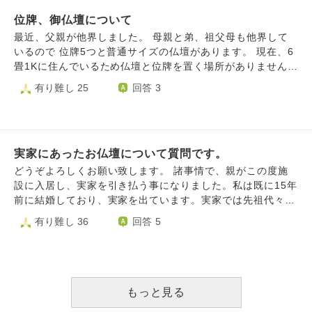
めできることといえば料理を作ることか節約くらいです。
壇の買い替え・サイズ変更となり、整える行為なので問題な
ただ母は"節約する"と口では言いますが、自分と比べて意欲
位牌、御仏壇について
い。ということも言われました。 どのように考えるのがよ
が薄いように感じられます。 お聞きしたいことは LEDロー
いのでしょうか？
最近、父親が他界しました。 母親と弟、祖父母も他界して
ソクLED線香や造花はダメなのでしょうか...？ 家の仏壇で
いるので 位牌5つと普通サイズの仏壇があります。 現在、6
の話でお墓参りとかの場合は本物の花や線香が必要だとは思
畳1Kに住んでいるため仏壇と位牌を置く場所がありません。
っています。
正直、私も結婚の予定もないのでこのまま持っていてもそれ
有り難し 25
回答 3
こそ今後困ると思います。 ただ、自分の生活も厳しいので
高額な費用も出さず、どうしたらいいのかとても困っていま
す。 仏壇仕舞い？したいのですが、周りから罰当たりだか
らやめなさいと止めらてしまいました。 お金もないし、ど
実家にあったお仏壇について質問です。
うするのがベストなのかアドバイスいただけますでしょう
か。
どうぞよろしくお願い致します。 諸事情で、親がこの度施
設に入居し、実家を引き払う事になりました。私は既に15年
前に結婚しており、実家を出ています。実家では先祖代々の
お仏壇を祀っていましたが、その中の阿弥陀像や位牌類は実
有り難し 36
回答 5
家の名前の直系である私の従兄が守ってくれる事になりまし
たが、私の手元には親や祖父母が以前集めていた御朱印帳、
また経典や写経の為の般若心経の用紙（？）等々が残ってま
す。お寺にお願いして供養していただくのが良いかと思うの
ですが、恥ずかしながら今回の親の引越しや実家の撤去等で
もっと見る
今大変物入りで、出来るだけ自分で供養する様に出来ればと