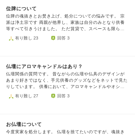
の祭壇を持ち帰る話しになった際、兄の奥さん(義理の姉)
位牌について
が、電車と車椅子を理由に、兄の家には持ち帰れないと言い
ました。 それは仕方ないと思ったのと、実家には誰もいな
位牌の魂抜きとお焚き上げ、処分についての悩みです。 宗
いため、私のアパートに仮の祭壇とお骨を持ち帰ることにな
派は浄土宗です 両親が他界し、家族は自分のみとなり供養
りました。 その後、永代供養のお寺に納骨しました。 私の
等すべて引きうけました。 ただ賃貸で、スペースも限られ
アパートには、曹洞宗の夫の両親の仏壇があります。 葬儀
ているため、ご本尊と、両親祖父母父方の親戚含む6柱の位
有り難し 23
回答 3
後、部屋は違いますが、同じ家に真言宗の父の仮の祭壇とお
牌を手元に残し、仏壇は処分しました。 ただ、手狭なワン
骨を置いていました。 あとで人に話すと、すでに仏壇があ
ルームでは全てを部屋に並べておくこともむずかしく、しま
るところに他の人の仏壇や仮の祭壇を持ち込むのはあまり良
った状態のままとなっています。 仕事の多忙さもあり、ま
くないと言われました。あとから来て、居心地が悪いからだ
た私に子供もいないため、今後位牌を管理し続けることも難
と言われました。 私にはそのような知識はありませんでし
仏壇にアロマキャンドルはあり？
しく、魂抜きの供養をした上でご本尊位牌の処分を考えてい
たが、確かにそんな気もしました。 状況から、うちが持ち
ます。 ただ、浄土宗にとって位牌という依代は先祖供養に
仏壇関係の質問です。 昔ながらの仏壇や仏具のデザインが
帰るしか仕方なかったと思っていますが、そうすべきではな
重要とのことで、小さな位牌に移し替えも考えましたが、金
あまり好きではなく、手元供養のグッズなどをネットで見た
かったのでしょうか。 また、後で気づいたことですが、永
銭的事情によりこちらもむずかしくどのような形が最善かを
りしています。 供養において、アロマキャンドルやオシャ
代供養のお寺に納める際、先に亡くなった母の戒名と父の戒
長らく考えております。 やはり位牌をなくすことは他界し
レなお香、プリザーブドフラワーやハーバリウムなどを飾る
有り難し 27
回答 3
名の位？が違うと言われました。母の戒名は、父がお寺に頼
た家族の供養にとっては良くないものでしょうか。 大変恐
ことは仏教の観点から見て問題はないでしょうか？それとも
んだためその位に気づきませんでしたし、戒名の位について
れいりますが、ご回答いただかましたら幸いでございます。
失礼なのでしょうか？
の知識が私にはありませんでした。また、葬儀会社との打ち
合わせの際もそういった話はありませんでした。 私が無知
なのが悪いのですが、夫婦で位が違うのは良くないのでしょ
お仏壇について
うか。 そもそも位の違いは何でしょうか。 料金の違いは理
今度実家を処分します。 仏壇を捨てたいのですが、魂抜き