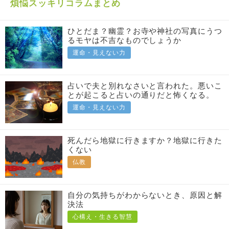
煩悩スッキリコラムまとめ
ひとだま？幽霊？お寺や神社の写真にうつ
るモヤは不吉なものでしょうか
運命・見えない力
占いで夫と別れなさいと言われた。悪いこ
とが起こると占いの通りだと怖くなる。
運命・見えない力
死んだら地獄に行きますか？地獄に行きた
くない
仏教
自分の気持ちがわからないとき、原因と解
決法
心構え・生きる智慧