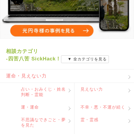
相談カテゴリ
-四苦八苦 SickHack！
▼ 全カテゴリを見る
運命・見えない力
占い・おみくじ・姓名
見えない力
判断・霊能
運・運命
不幸・悪・不運が続く
不思議なできごと・夢
霊・霊感
を見た