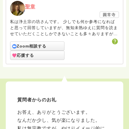
聖章
圓常寺
私は浄土宗の坊さんです。 少しでも何か参考になれば
と思って回答していますが、無知未熟ゆえに質問を読ま
せていただくことしかできないことも多々ありますがお
許しください。 回答は私個人の意見や解釈もあり、場
合によっては浄土宗の教義とは少し異なることもあると
Zoom相談する
いうことをご了承ください。 また、寺の紹介ページに
応援する
電話相談についても紹介していますのでどなたでも気兼
ねなくご利用ください。 ハスノハのお坊さんがもっと
増えますように。 合掌 南無阿弥陀仏
質問者からのお礼
お答え、ありがとうございます。
なんだか少し、気が楽になりました。
私は無宗教ですが、やはりイメージ的に、