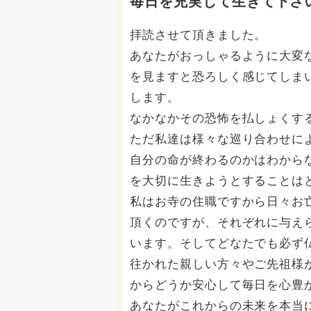
毎日を充実して生きて下さ
拝読させて頂きました。
あなたがおっしゃるように大変
を見ますと恐ろしく感じてしま
します。
なかなかその恐怖を払しょくす
ただ私達は様々な巡り合わせに
自分の命が終わるのかはわから
を大切に生きようとすることは
私はお寺の住職ですから日々お
頂くのですが、それぞれに与え
います。そしてどなたでも必ず
往かれた親しい方々やご先祖様
からどうか安心して毎日を心豊
あなたがこれからの未来を本当