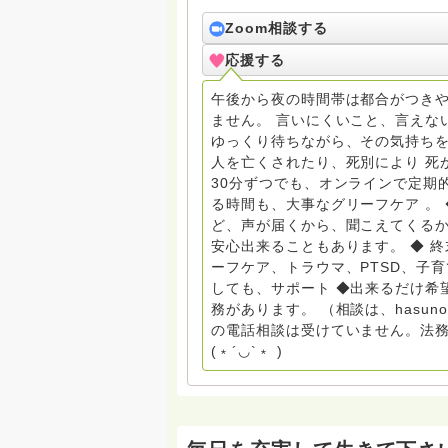
死、産前産後うつ、育児、DV、デー
筆記、行政相談員、女性支援員、小
Zoom相談する
す。 ◆一般社団法人『グリーフケアともしび』理事長 【ともしび遺族会】運営 毎月 第１
応援する
金・昼夜2回開催（大阪駅前第3ビル） 14：00〜，18：00〜 お問い合わせ申込⬇️こち
griefcare.tomoshibi@icloud.com ＊この活動は皆さまのご支援により支えられておりま
午後から夜の時間帯は都合がつきや
す。ご協力をよろしくお願いします。 ゆうちょ銀行 口座番号 普通408-6452769 一
ません。 言いにくいこと、言えな
法人グリーフケアともしび ◆『ビハーラサロン おしゃべりカフェひだまり』 ビハーラ和歌
ゆっくり待ちながら、その気持ちを
山代表 居場所運営 問い合わせ申込⬇️こちらから 
人を亡くされたり、死別により 死
しもとサピュイエ 所属 （Gender
30分ずつでも、オンラインで定期
して）DV・女性支援 ◆認定NPO京都自死自殺相談センターSotto 元グリーフサポート委員長
る時間も、大事なグリーフケア 。
（2018〜2024） ◆保育士.幼稚園教諭.小学校教諭. レクリエーションインストラクター.中学
ど、声が届くから、聞こえてくる
校DV授業 10年間 保育 教育の現
安心出来ることもあります。 ◆ 
とがあれば 幸いです。 いつも あなたとともに。南無阿弥陀仏 ここでは、宗旨を問いませ
ーフケア、トラウマ、PTSD、子
ん。 まずは、ひとりで抱え込まない
しても、サポート ◆出来るだけ希
miehimeyo@gmail.com ※時間を割いて、あなたに向き合っています。 ですので、過去の質
務があります。 （相談は、hasu
問へのお返事がない方には、応えて
の電話相談は受けていません。法務
援も宜しくお願いします。 ※個別相談は、hasunohaオンライン相談より受け付けていま
(﹡´◡`﹡ )
す。お寺への いきなりの電話相談
ください。 法務を優先させてくださ