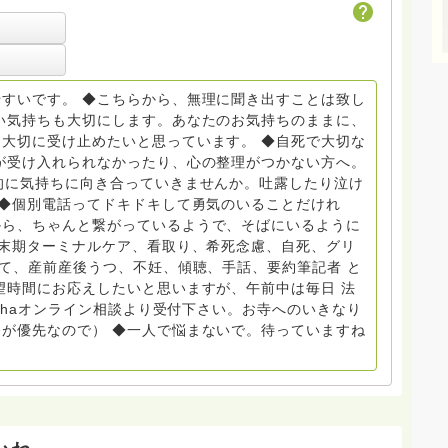
トDV、トラウマ、PTSD、傾聴トレーナー、手話、要約
学校 中学校支援員としても、ケアサポートをしていま
らから
すいです。 ◆こちらから、無理に聞き出すことは致し
般社団
い気持ちも大切にします。あなたのお気持ちのままに、
大切に受け止めたいと思っています。 ◆自死で大切な
griefcare.tomoshibi@icloud.com ◆GEは
が受け入れられなかったり、心の整理がつかない方へ。
 Equity 誰もが自分らしく生きることができる社会をめざ
的に気持ちに向き合っていきませんか。吐露したり泣け
 ◆個別電話ってドキドキして勇気のいることだけれ
から、ちゃんと繋がっているようで、そばにいるように
場で 総主任として勤めた経験も生かしつつ、お話できるこ
終末期ターミナルケア、看取り、希死念慮、自死、グリ
育て、産前産後うつ、不妊、傾聴、手話、要約筆記者 と
で。 来寺お問い合わせは⬇️こちらから
望時間にお応えしたいと思いますが、午前中は毎日 法
nohaオンライン相談より受付下さい。お寺へのいきなり
いません。お礼回答がある方を優先しています。 懇志応
が優先なので） ◆一人で悩まないで。待っていますね
は受け付けておりません。また夜中や早朝の電話もご遠慮
い。