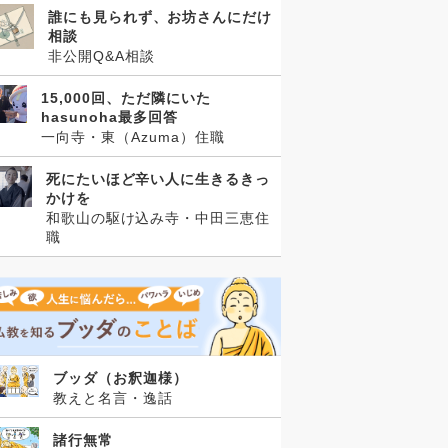
誰にも見られず、お坊さんにだけ
相談
非公開Q&A相談
15,000回、ただ隣にいた
hasunoha最多回答
一向寺・東（Azuma）住職
死にたいほど辛い人に生きるきっ
かけを
和歌山の駆け込み寺・中田三恵住
職
ブッダ（お釈迦様）
教えと名言・逸話
諸行無常