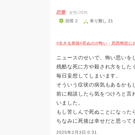
恋愛
女性/20代
回答 2
有り難し 21
#生きる意味
#死ぬのが怖い・死恐怖症に
ニュースのせいで、怖い思いを
残酷な死に方や殺され方をした
毎日妄想してしまいます。
そういう症状の病気もあるかも
前に相談したら気をつけろと言
いました。
もし苦しんで死ぬことになった
ちなみに死後は幸せだと思って
2025年2月3日 0:31