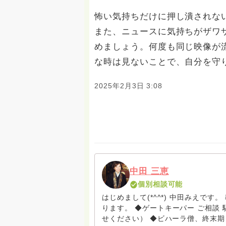
怖い気持ちだけに押し潰されな
また、ニュースに気持ちがザワ
めましょう。何度も同じ映像が
な時は見ないことで、自分を守
2025年2月3日 3:08
中田 三恵
個別相談可能
はじめまして(*^^*) 中田みえで
ります。 ◆ゲートキーパー ご相談 駆け込み寺 （訪問は要予約。まずはメールでお問い合わ
せください） ◆ビハーラ僧、終末期ターミナルケア、看取り、グリーフケア、希死念慮、自