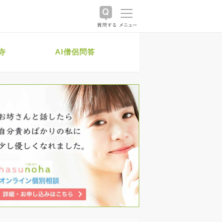
寺
AI僧侶問答