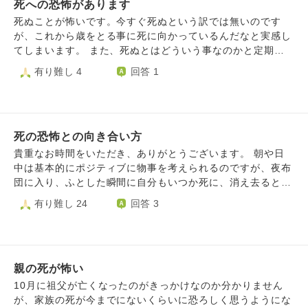
死への恐怖があります
はどいういうものなのか、きちんと知識を得ておきたいし、
「死」に関するいろんな本を買いあさるようになりました。
死ぬことが怖いです。今すぐ死ぬという訳では無いのです
また、死ぬ前に「ああ、これでよかった」と思える生き方を
が、これから歳をとる事に死に向かっているんだなと実感し
目指したいがために、残しておきたい遺品や、やりたいこと
てしまいます。 また、死ぬとはどういう事なのかと定期的
などTo do リストに書くようになりました。でも、そのTo d
に考えてしまいます。 寝ている時の記憶は無いですが、そ
有り難し 4
回答 1
o リスト通りに行けるか不安です。でも、何も考えずに時間
んな感じが一生続く感じなのかなと思っています。それがな
を過ごすのがホントに怖いです。
んだかとても怖いのです。死んだらそんな事も考えなくて良
いのでしょうが、死んだらこの記憶や考えていることはどこ
に行くんだろうと思ってしまいます。 輪廻転生をして記憶
死の恐怖との向き合い方
を持ったまま、なんてあまり無いですもんね。 私は想像力
豊か過ぎるのか、いらないことまで考えてしまいます。例え
貴重なお時間をいただき、ありがとうございます。 朝や日
ば身体は死んでいても記憶を持ったまま火葬されたりするの
中は基本的にポジティブに物事を考えられるのですが、夜布
かな、とか。今考えても仕方ないですが、歳をとるにつれて
団に入り、ふとした瞬間に自分もいつか死に、消え去るとい
死が怖くなってきました。どういう心づもりをしていたら良
うことが頭をよぎり、恐怖で眠れなくなることがあります。
有り難し 24
回答 3
いでしょうか？
・みんな通る道である。 ・まだまだ先のこと。歳を取れば
怖く無くなる。 ・自分がいなくても世界は回る。 ・生まれ
る前と同じ状態になるだけ。 ・まだやりたいことがある証
だ。 こういった理屈は自分でもわかっているものの、それ
親の死が怖い
でも唐突に発作のように恐怖がよぎってしまうのです。 逃
避などではなく、向き合った上で克服したいです。アドバイ
10月に祖父が亡くなったのがきっかけなのか分かりません
ス頂けますと幸いです。
が、家族の死が今までにないくらいに恐ろしく思うようにな