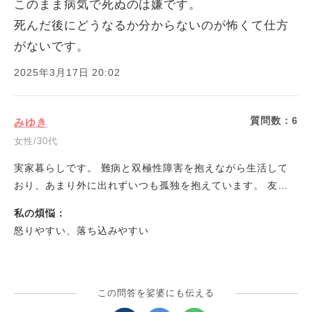
このまま病気で死ぬのは嫌です。
死んだ後にどうなるか分からないのが怖くて仕方
がないです。
2025年3月17日 20:02
質問数：
6
みゆき
女性/30代
実家暮らしです。 難病と双極性障害を抱えながら生活して
おり、あまり外に出れずいつも孤独を抱えています。 友人
は何人かおり、家族も気にかけてくれますが、いつ見捨てら
私の煩悩：
れるか、不安でたまりません。 持病があるため、就業もで
怒りやすい、落ち込みやすい
きていません。 生きる意味が分からないです。
この問答を娑婆にも伝える