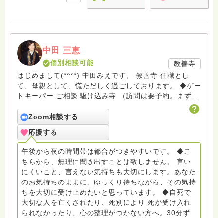
中田 三恵
個別相談可能
教善寺
はじめまして(*^^*) 中田みえです。 教善寺 住職とし
て、母親として、慌ただしく過ごしております。 ◆ゲー
トキーパー ご相談 駆け込み寺 （訪問は要予約。まずは
メールでお問い合わせください） ◆ビハーラ僧、終末期
ターミナルケア、看取り、グリーフケア、希死念慮、自
Zoom相談する
死、産前産後うつ、育児、DV、デートDV、トラウマ、
応援する
PTSD、傾聴トレーナー、手話、要約筆記、行政相談
員、女性支援員、小学校 中学校支援員としても、ケア
午後から夜の時間帯は都合がつきやすいです。 ◆こ
サポートをしています。 ◆一般社団法人『グリーフケア
ちらから、無理に聞き出すことは致しません。 言い
ともしび』理事長 【ともしび遺族会】運営 毎月 第１
にくいこと、言えない気持ちも大切にします。あなた
金・昼夜2回開催（大阪駅前第3ビル） 14：00〜，18：
のお気持ちのままに、ゆっくり待ちながら、その気持
00〜 お問い合わせ申込⬇️こちらから
ちを大切に受け止めたいと思っています。 ◆自死で
griefcare.tomoshibi@icloud.com ＊この活動は皆さま
大切な人を亡くされたり、死別により 死が受け入れ
のご支援により支えられております。ご協力をよろしく
られなかったり、心の整理がつかない方へ。30分ず