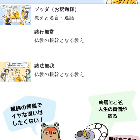
ブッダ（お釈迦様）
教えと名言・逸話
諸行無常
仏教の根幹となる教え
諸法無我
仏教の根幹となる教え