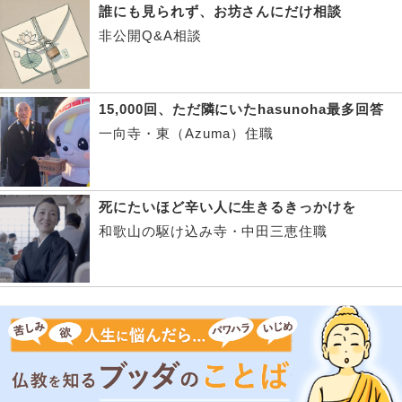
誰にも見られず、お坊さんにだけ相談
非公開Q&A相談
15,000回、ただ隣にいたhasunoha最多回答
一向寺・東（Azuma）住職
死にたいほど辛い人に生きるきっかけを
和歌山の駆け込み寺・中田三恵住職