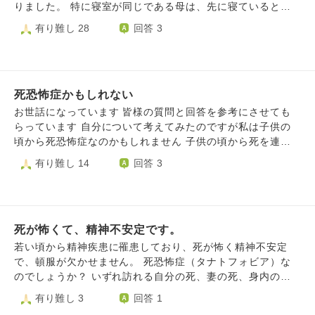
りました。 特に寝室が同じである母は、先に寝ていると寝
息を確認してからでないと落ち着かない、不安になってしま
有り難し 28
回答 3
います。別件で心療内科から処方された睡眠薬で無理やり寝
る時もあります。 時間が経てば落ち着くようになれるので
しょうか。寝ている母が隣にいる今も息苦しくてどうしよう
もないです。少しでも気が楽になるにはどうしたらいいので
死恐怖症かもしれない
しょうか。
お世話になっています 皆様の質問と回答を参考にさせても
らっています 自分について考えてみたのですが私は子供の
頃から死恐怖症なのかもしれません 子供の頃から死を連想
させる物が苦手で避けてきました お葬式や法事だけでなく
有り難し 14
回答 3
歴史の授業や空や海も死を感じさせるせいか嫌いでした 知
り合いに赤ちゃんが産まれたと言われた時ですら嫌な気持ち
になりました 子供の頃から色々な物が怖かったです 時間が
経つ事そのものが怖いです 若い頃は嫌な気持ちになっても
死が怖くて、精神不安定です。
音楽や映画など好きな事して何とか若さで誤魔化せていたの
ですが、最近は今まで好きだった趣味などにも興味が無くな
若い頃から精神疾患に罹患しており、死が怖く精神不安定
ってきて誤魔化せなくなってきました 何を見聞きしても頭
で、頓服が欠かせません。 死恐怖症（タナトフォビア）な
の中が嫌な気持ちや恐怖心でいっぱいになってしまい生活し
のでしょうか？ いずれ訪れる自分の死、妻の死、身内の死
ているだけで疲れます 孤独感も感じます こんな自分を変え
に怯えています。 また、妻に先立たれて、一人ぼっちにな
有り難し 3
回答 1
て死恐怖症を克服したいです 穏やかに歳を取って死にたい
ってしまったら、生きていけないだろうと絶望してしまいま