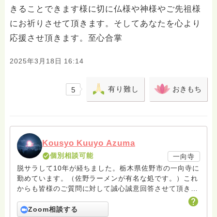
きることできます様に切に仏様や神様やご先祖様
にお祈りさせて頂きます。そしてあなたを心より
応援させ頂きます。至心合掌
2025年3月18日 16:14
有り難し
おきもち
5
Kousyo Kuuyo Azuma
個別相談可能
一向寺
脱サラして10年が経ちました。栃木県佐野市の一向寺に
勤めています。（佐野ラーメンが有名な処です。）これ
からも皆様のご質問に対して誠心誠意回答させて頂きた
いと存じます。まだまだ修行中の身ですので至らぬ点あ
ろうかとは存じますが共に精進して参りましょうね。お
Zoom相談する