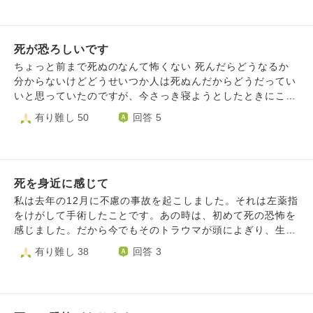
まい自分その物が無くなってしまうのかと考えてしまいます
道行く人、テレビに出てくる人の中年か年寄りの方を見かけ
ると20年か10年かそれとも近いうちかと思ってしまってと
死が恐ろしいです
ても恐ろしいです 周りに相談しても今考えてもしょうがな
いから受け入れようとか今を満喫しようとか寝てスッキリし
ちょっと前まで死ぬのなんて怖くない 死んだらどうなるか
ようと返ってきて趣味だったり寝たりしたんですけど一旦和
分からないけどどうせいつか人は死ぬんだからどうだってい
らぎますがその後からぶり返してきてしまいます、やはり怖
いと思っていたのですが、今さっき寝ようとしたときにこの
いものは怖いです こうしてる今も少しづつ死が近づいてき
まま寝たらもう目覚めないかもしれない、何かわからないけ
有り難し 50
回答 5
て生きてる瞬間も怖いです、一体どうしたらこの苦悩から抜
どすごく嫌な予感がすると思いました。 自分にはまだやり
け出せますか それともこういう考え方をしてしまう自分が
残してることも沢山あるし、友達とも遊びたいので死にたく
可笑しいのでしょうか
ないです。 ここ2週間ほど色々忙しくてあんまり寝れなかっ
たり常に動き続けていて精神的に疲れていることもあるとは
死を身近に感じて
思うのですが、どことなく湧いてくる不安感が怖いです。
生まれたからには死は当たり前でサイクルの一環だとか言葉
私は去年の12月に不慮の事故を起こしました。それは左薬指
では理解していますが心で理解できません。 将来的に人に
をけがして手術したことです。あの時は、初めて死の恐怖を
説く立場になるのに自分が不安に襲われてどうしたらいいの
感じました。だから今でもそのトラウマが頭によぎり、生き
か分かりません。 まとまらない文章ですみません どうか相
ることの辛さというか、死ぬことさえ考えてしまいます。だ
有り難し 38
回答 3
談に乗っていただけるとうれしいです。
から、最近、「死」について深堀したくなりました。私はと
っさの判断が苦手なため、ただ何も考えないで過ごすことが
とても怖くなりました。例えばもし自分が病気になって余命
宣告させられた時のことを仮定的に考え、「死」というもの