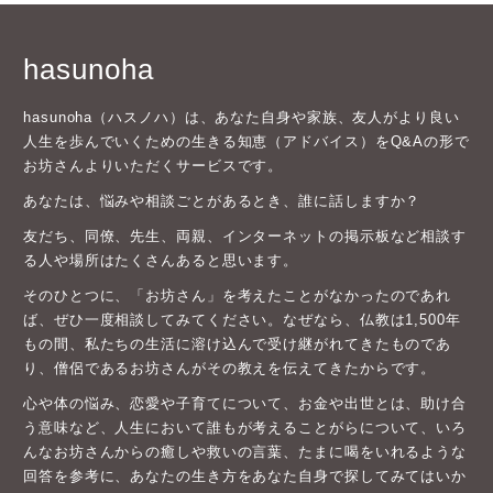
hasunoha
hasunoha（ハスノハ）は、あなた自身や家族、友人がより良い
人生を歩んでいくための生きる知恵（アドバイス）をQ&Aの形で
お坊さんよりいただくサービスです。
あなたは、悩みや相談ごとがあるとき、誰に話しますか？
友だち、同僚、先生、両親、インターネットの掲示板など相談す
る人や場所はたくさんあると思います。
そのひとつに、「お坊さん」を考えたことがなかったのであれ
ば、ぜひ一度相談してみてください。なぜなら、仏教は1,500年
もの間、私たちの生活に溶け込んで受け継がれてきたものであ
り、僧侶であるお坊さんがその教えを伝えてきたからです。
心や体の悩み、恋愛や子育てについて、お金や出世とは、助け合
う意味など、人生において誰もが考えることがらについて、いろ
んなお坊さんからの癒しや救いの言葉、たまに喝をいれるような
回答を参考に、あなたの生き方をあなた自身で探してみてはいか
がでしょうか。