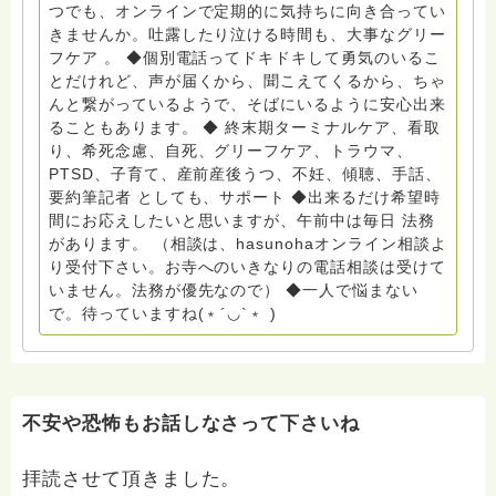
お願いします。 ゆうちょ銀行 口座番号 普通408-
つでも、オンラインで定期的に気持ちに向き合ってい
6452769 一般社団法人グリーフケアともしび ◆『ビハ
きませんか。吐露したり泣ける時間も、大事なグリー
ーラサロン おしゃべりカフェひだまり』 ビハーラ和歌
フケア 。 ◆個別電話ってドキドキして勇気のいるこ
山代表 居場所運営 問い合わせ申込⬇️こちらから
とだけれど、声が届くから、聞こえてくるから、ちゃ
griefcare.tomoshibi@icloud.com ◆GEはしもとサピュ
んと繋がっているようで、そばにいるように安心出来
イエ 所属 （Gender Equity 誰もが自分らしく生きるこ
ることもあります。 ◆ 終末期ターミナルケア、看取
とができる社会をめざして）DV・女性支援 ◆認定NPO
り、希死念慮、自死、グリーフケア、トラウマ、
京都自死自殺相談センターSotto 元グリーフサポート委
PTSD、子育て、産前産後うつ、不妊、傾聴、手話、
員長（2018〜2024） ◆保育士.幼稚園教諭.小学校教諭.
要約筆記者 としても、サポート ◆出来るだけ希望時
レクリエーションインストラクター.中学校DV授業 10年
間にお応えしたいと思いますが、午前中は毎日 法務
間 保育 教育の現場で 総主任として勤めた経験も生かし
があります。 （相談は、hasunohaオンライン相談よ
つつ、お話できることがあれば 幸いです。 いつも あな
り受付下さい。お寺へのいきなりの電話相談は受けて
たとともに。南無阿弥陀仏 ここでは、宗旨を問いませ
いません。法務が優先なので） ◆一人で悩まない
ん。 まずは、ひとりで抱え込まないで。 来寺お問い合
で。待っていますね(﹡´◡`﹡ )
わせは⬇️こちらから miehimeyo@gmail.com ※時間を割
いて、あなたに向き合っています。 ですので、過去の
質問へのお返事がない方には、応えていません。お礼回
答がある方を優先しています。 懇志応援も宜しくお願
いします。 ※個別相談は、hasunohaオンライン相談よ
不安や恐怖もお話しなさって下さいね
り受け付けています。お寺への いきなりの電話相談は
受け付けておりません。また夜中や早朝の電話もご遠慮
拝読させて頂きました。
ください。 法務を優先させてください。