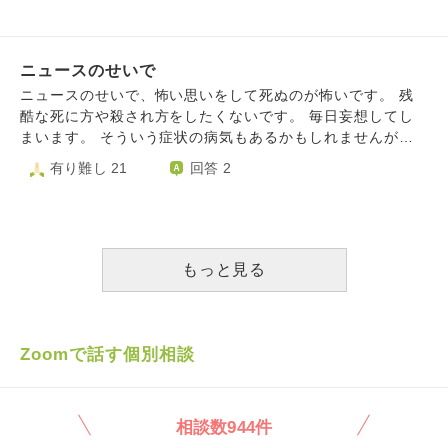
です どうすれば良いと思いますか よろしくお願いいたしま
す。 目の前にある死体に対しても恐怖を感じてしまうでし
す
ょう。 精神が弱いので、きっと、妻の死を前にすると、失
神するほどのショックを受けると思います。入院が必要にな
ニュースのせいで
るかもしれません。 死に対する恐怖を克服するにはどうし
たら良いのでしょうか？ ご教示ください。
ニュースのせいで、怖い思いをして死ぬのが怖いです。 残
酷な死に方や殺され方をしたくないです。 毎日妄想してし
まいます。 そういう症状の病気もあるかもしれませんが普
通に想像してしまいます。 前に相談したら気をつけろと言
有り難し 21
回答 2
われて、まあそうかもしれないけど少し違うと思いました。
もし苦しんで死ぬことになったらどう思えばいいんでしょう
か？ ちなみに死後は幸せだと思ってるので怖くありません
が生きてる間が怖いです！
もっと見る
Zoomで話す個別相談
相談数944件