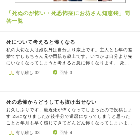
「死ぬのが怖い・死恐怖症にお坊さん知恵袋」問
答一覧
死について考えると怖くなる
私の大切な人は娘以外は自分より歳上です。主人とも年の差
婚ですしもちろん兄や両親も歳上です。いつかは自分より先
にいなくなってしまうと考えると急に怖くなります。 死に
ついて考えると凄く怖くなります。 少しでも怖くなくなる
有り難し 32
回答 3
にはどうすれば良いでしょうか。
死の恐怖からどうしても抜け出せない
お久しぶりです、最近死が怖くなってしまったので投稿しま
す 25になりましたが後半分で還暦になってしまうと思った
ことと年月も早く感じてきてどんどん怖くなってしまいまし
た 死んだらどうなるのか極楽へ行くのか地獄に行くのか地
有り難し 33
回答 4
上を彷徨うのかそして最終的には輪廻で記憶が無くなってし