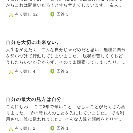
しかし、高校2年生になった時、担任の教師と折り合いが悪
からこれは間違いだろうとすら考えてしまいます。 友人と
く、行事に参加しないことを報告した際、前年度と違って
口論になった時も自分の意見があるのに全く主張できませ
有り難し 32
回答 3
（前年度は無理しないでねとの方針でした）微妙な顔をされ
ん。いつも口論が終わった後からああ言えばよかったと後悔
て、クラスの子とコミュニケーション取れないならなんのた
しています。 この自己肯定感の無さはどの様に改善すれば
めに学校来ているの？というようなことを言われました。
いいでしょうか？ よろしくお願い致します。
当時は傷付きましたし、今も大嫌いですが一理あります。
学校は集団行動が前提ですからできないと迷惑ですよね。
自分を大切に出来ない。
私が高校に通っていた理由は中卒は流石にまずいと思ったか
人生を変えたく、こんな自分じゃだめだと思い、無理に自分
らです。勉強も集団行動も嫌いでしたが学校はそういうもの
を勢いづけて行動してしまいました。 現状が苦しくてもど
なのでなんとか頑張っていました。（今思うと全くできてい
うしたらいいか分からず、そのまま頑張ってしまったり、本
なかったですが、当時の精一杯でした。） ですが単位に関
当にやりたいのかも分からないのに後先考えず行動したりも
有り難し 4
回答 2
わらない学校行事となると話は別です。もちろんできること
します。 自分を大切にし、自分の気持ちに正直に生きる方
はやってました。（当日参加以外の苦痛にならない、黙々と
法はありますか。
できる作業）苦手な集団行動だし、参加したくなかったんで
す。そこは配慮して欲しかったなと思います。 こんな感じ
で私は自己中です。学校行事って学生にとってはビッグイベ
自分の最大の見方は自分
ントです。 嫌々参加してるやつなんているだけ空気悪くな
こんにちわ。 ここ3年で辛いこと、悲しいことがたくさんあ
るし邪魔ですよね。それなのに自分は迷惑かけてない邪魔し
りました。 その時も人のことを先にしていました。 でも利
ないように行動してるんだとさえ思っていました。 今は学
用され、雑に扱われました。 そんな人達と距離をとりすご
校も集団行動もないので心穏やかですがこんな調子だとまた
しておりますが、 自分の最大の理解者は自分だと気づきま
有り難し 2
回答 1
やらかすと思います。いてもいなくても同じだし、私如きい
した。 これからは、自分自身のために生きようと思いま