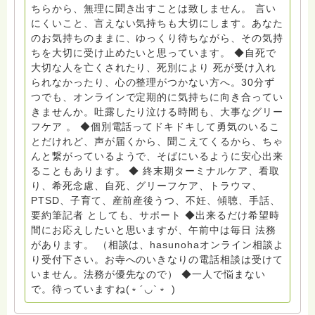
サポートをしています。 ◆一般社団法人『グリーフケア
ちらから、無理に聞き出すことは致しません。 言い
ともしび』理事長 【ともしび遺族会】運営 毎月 第１
にくいこと、言えない気持ちも大切にします。あなた
金・昼夜2回開催（大阪駅前第3ビル） 14：00〜，18：
のお気持ちのままに、ゆっくり待ちながら、その気持
00〜 お問い合わせ申込⬇️こちらから
ちを大切に受け止めたいと思っています。 ◆自死で
griefcare.tomoshibi@icloud.com ＊この活動は皆さま
大切な人を亡くされたり、死別により 死が受け入れ
のご支援により支えられております。ご協力をよろしく
られなかったり、心の整理がつかない方へ。30分ず
お願いします。 ゆうちょ銀行 口座番号 普通408-
つでも、オンラインで定期的に気持ちに向き合ってい
6452769 一般社団法人グリーフケアともしび ◆『ビハ
きませんか。吐露したり泣ける時間も、大事なグリー
ーラサロン おしゃべりカフェひだまり』 ビハーラ和歌
フケア 。 ◆個別電話ってドキドキして勇気のいるこ
山代表 居場所運営 問い合わせ申込⬇️こちらから
とだけれど、声が届くから、聞こえてくるから、ちゃ
griefcare.tomoshibi@icloud.com ◆GEはしもとサピュ
んと繋がっているようで、そばにいるように安心出来
イエ 所属 （Gender Equity 誰もが自分らしく生きるこ
ることもあります。 ◆ 終末期ターミナルケア、看取
とができる社会をめざして）DV・女性支援 ◆認定NPO
り、希死念慮、自死、グリーフケア、トラウマ、
京都自死自殺相談センターSotto 元グリーフサポート委
PTSD、子育て、産前産後うつ、不妊、傾聴、手話、
員長（2018〜2024） ◆保育士.幼稚園教諭.小学校教諭.
要約筆記者 としても、サポート ◆出来るだけ希望時
レクリエーションインストラクター.中学校DV授業 10年
間にお応えしたいと思いますが、午前中は毎日 法務
間 保育 教育の現場で 総主任として勤めた経験も生かし
があります。 （相談は、hasunohaオンライン相談よ
つつ、お話できることがあれば 幸いです。 いつも あな
り受付下さい。お寺へのいきなりの電話相談は受けて
たとともに。南無阿弥陀仏 ここでは、宗旨を問いませ
いません。法務が優先なので） ◆一人で悩まない
ん。 まずは、ひとりで抱え込まないで。 来寺お問い合
で。待っていますね(﹡´◡`﹡ )
わせは⬇️こちらから miehimeyo@gmail.com ※時間を割
いて、あなたに向き合っています。 ですので、過去の