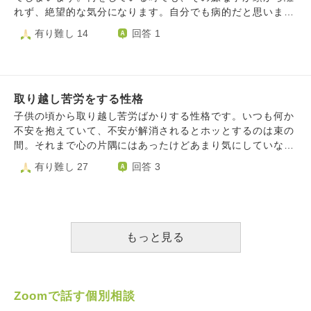
して良いように捉えているだけな気がするのでこの解決方法
ったら相手から連絡が来るはずだし、来なければ相手が気に
れず、絶望的な気分になります。自分でも病的だと思いま
は自分で嫌だなと思います。 結果が振るわなかったとして
しない程度のことだったんだと思いたいです。 相手が気づ
す。 人から見れば些細な事でも、自分の中では人生を脅か
有り難し 14
回答 1
も、自分はやれることはやり切ったと思いたいです。 ２回
いてなくてたまたま黒を免れた可能性もありますが、自分で
す多大なストレスなのです。些細な事を、大事として捉え過
目で結果が出ることもあるので悔しさをバネにということも
白と思ったものはわざわざ問い合わせて聞く必要はないでし
ぎているのかもしれません。でも、考え方を変えることがで
あるのかもしれないですが、時間やお金も無駄になるので悔
ょうか？ グレーかも？と思ったものも藪蛇になるくらいな
きないのです。 元々、完璧主義で白黒思考が強く、「思
しい思いはしたくないです… 書いていて、こんなわがまま
ら相手が指摘してくるまで黙っていていいのでしょうか？
い通りにならないこと」、「自分が努力して変えられないよ
な自分もどうかと思います… 人生丸々やり直したいで
そのように思えるようになるにはどうしたらいいでしょう
取り越し苦労をする性格
うなこと（社会問題や政治など）」についても、怒りの感情
す。。 よろしければアドバイスのほど、どうか宜しくお願
か？
が強く、怒りと悔しさで眠れない事も多々あります。 些
子供の頃から取り越し苦労ばかりする性格です。いつも何か
い致します。
細な事がうまくいかないと、人生全てがうまくいっていない
不安を抱えていて、不安が解消されるとホッとするのは束の
と感じるようになり、色々考えすぎて、生きていることが嫌
間。それまで心の片隅にはあったけどあまり気にしていなか
になってしまいました。 心のどこかに嫌な事がいつもこび
ったことが心の中心にやってきてまたそれが心配事にな
有り難し 27
回答 3
りついて、楽しいことも考えられなくなってしまいました。
る……の繰り返しです。 楽観的な性格になりたいとは言わ
どうしたら、「自分で変えられないこと」「思い通りにいか
ないまでも、この心配しなくていいことまで心配でしょうが
ないこと」への執着を断ち切って、人生を前向きに楽しんで
なくなる性格をなんとかできないでしょうか。
いくことができるでしょうか？残りの人生を楽しいことだけ
考えて、生きていきたいです。怒りと執着を手放すヒントが
もっと見る
欲しいです。
Zoomで話す個別相談