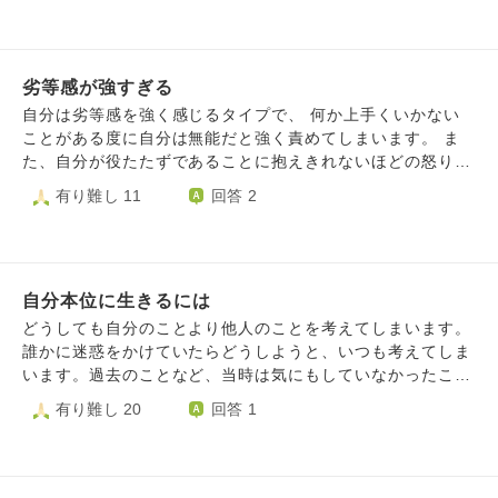
なくなってもどうにかなるでしょ？別にいちいち報告しなく
す。 この年まで気付かないなんて遅すぎますよね。 利用さ
てもいいでしょ？と思ってしまうんです。実際はいるだけで
れる隙を作っていたのが腹立たしいですが、自分自身を大切
邪魔なのに、、 長文ですみません。どのように対処すれば
にすることで、優しい気持ちになれますか。 過ぎたことを
人に迷惑かけずに済みますか？ 友好的になれと言われるで
劣等感が強すぎる
忘れるのはどうすればよいですか。よろしくお願いいたしま
しょうが死にたくなるので無理です。
す。
自分は劣等感を強く感じるタイプで、 何か上手くいかない
ことがある度に自分は無能だと強く責めてしまいます。 ま
た、自分が役たたずであることに抱えきれないほどの怒りが
湧きます。 現在は日記に自分への悪口を何度も何度も書い
有り難し 11
回答 2
たり、自分の身体をあらゆる方法で傷つけることで自制心を
保っていますが いつかこの刃を他人に向けてしまいそう
で、怖いです。 私はこの怒りをどのように抑えればいいの
でしょうか…。
自分本位に生きるには
どうしても自分のことより他人のことを考えてしまいます。
誰かに迷惑をかけていたらどうしようと、いつも考えてしま
います。過去のことなど、当時は気にもしていなかったこ
と、大丈夫と思ったことなのに、気になると調べて不安にな
有り難し 20
回答 1
ってしまいます。今自分になんの問題も起きていないのに。
そのせいで自分の生活に影響がでています。ひとつひとつ調
べたり確認したりしていたのですが、過去のことなので記憶
が曖昧になっていたり、はっきりと思い出せなかったりしま