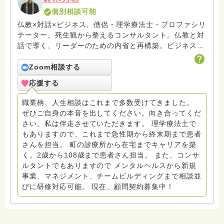
個別相談可能
仏教×対話×ビジネス。僧侶・理学療法士・プロファシリ
テーター。死生観から整えるコンサルタント。仏教と対
話で導く、リーダーのための内省と再構築。ビジネスと
いう営みを通じて、人が本音と出会い、本来の個性で生
きる場をひらいています。 ※お坊さん回答の中に「鈴木
Zoom相談する
光浄」がおりますが当初諸事情がございまして私が回答
応援する
したものでございます。そちらもあわせてご参照くださ
い
職業柄、人生相談はこれまで多数受けてきました。
ぜひご自身の本音を出してください。向き合ってくだ
さい。私は伴走させていただきます。 理学療法士で
もありますので、これまで急性期から終末期まで患者
さんを担当。 町の診療所から在宅までキャリアを築
く。2歳から108歳まで患者さん担当。 また、コンサ
ルタントでもありますので メンタルヘルスから新規
事業、マネジメント、チームビルディングまで相談並
びに研修対応可能。 現在、顧問契約募集中！