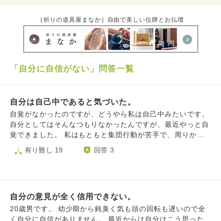
［祈りの道具屋まなか］自由で美しい位牌とお仏壇
「自分に自信がない」問答一覧
自分は自己中であると気づいた。
自覚がなかったのですが、どうやら私は自己中みたいです。
自分としてはそんなつもりなかったんですが、最近やっと自
覚できました。 私はもともと集団行動が苦手で、周りから
すればいても居なくても同じ存在です。私自身もみんなと仲
有り難し 19
回答 3
良くなりたいなどと思えないし、気を抜くとふらっと集団か
ら離れて行こうとする傾向が幼少期からあります。こんな調
子なので学校生活がうまくいきませんでした。 自分がいて
も周りに迷惑かけるだけなので、班活動や学校行事など自分
自分の意見が全く信用できない。
が空回ってやらかすのが自明の時はそもそも参加しないよう
にしていました。 そうすれば自分も楽だし、周りに迷惑か
20歳男です。 幼少期から鈍臭く気も頭の回転も遅いので全
けずにすみます。それが一番いい方法だと思っていました。
く自分に自信がありません。 最近からは自分はこう思った