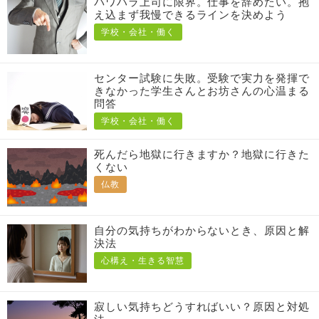
パワハラ上司に限界。仕事を辞めたい。抱
え込まず我慢できるラインを決めよう
学校・会社・働く
センター試験に失敗。受験で実力を発揮で
きなかった学生さんとお坊さんの心温まる
問答
学校・会社・働く
死んだら地獄に行きますか？地獄に行きた
くない
仏教
自分の気持ちがわからないとき、原因と解
決法
心構え・生きる智慧
寂しい気持ちどうすればいい？原因と対処