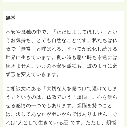
質問へのお返事がない方には、応えていません。お礼回
答がある方を優先しています。 懇志応援も宜しくお願
いします。 ※個別相談は、hasunohaオンライン相談よ
無常
り受け付けています。お寺への いきなりの電話相談は
受け付けておりません。また夜中や早朝の電話もご遠慮
不安や孤独の中で、「ただ励ましてほしい」とい
ください。 法務を優先させてください。
うお気持ち、とても自然なことです。私たちは仏
教で「無常」と呼ばれる、すべてが変化し続ける
世界に生きています。良い時も悪い時も永遠には
続きません。いまの不安や孤独も、波のように必
ず形を変えていきます。
ご相談文にある「大切な人を傷つけて避けてしま
う」というのは、仏教でいう「煩悩」。心を曇ら
せる感情の一つでもあります。煩悩を持つこと
は、決してあなたが弱いからではありません。そ
れは“人として生きている証”です。ただし、煩悩