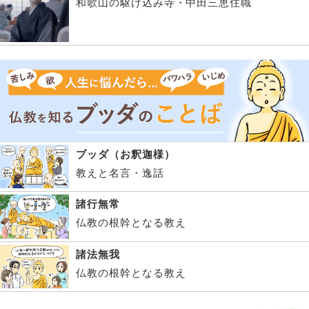
和歌山の駆け込み寺・中田三恵住職
ブッダ（お釈迦様）
教えと名言・逸話
諸行無常
仏教の根幹となる教え
諸法無我
仏教の根幹となる教え