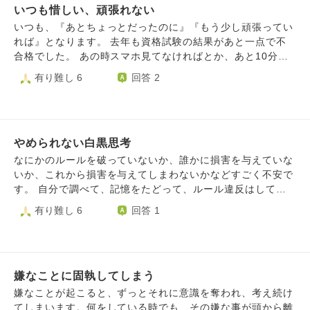
いつも惜しい、頑張れない
す。 いま何も起きていないのだから、その調べて不安にな
ってグルグル考えてしまう時間をもっと自分のために使いた
いつも、『あとちょっとだったのに』『もう少し頑張ってい
いです。 もし知らずになにか悪いことをしていたとした
れば』となります。 去年も資格試験の結果があと一点で不
ら、連絡が来るだろう、何も起きていないのだから大丈夫だ
合格でした。 あの時スマホ見てなければとか、あと10分集
ったんだろう思えるようになりたいです。 自分の時間を起
中していればとか、思い返すと後悔することもたくさんあり
有り難し 6
回答 2
こってもいないことを調べるのに使うのではなくもっと大事
ます。 でも、いざとなるとできないんです。 同じ経験があ
にしたいです。 なにか過去のことで気になることがあって
るので、今回もまた『あとで後悔するのかな』とも過りまし
も、気にしない方法はあるのでしょうか。相手からの連絡が
た。 なのに、その時に頑張れない。 そしてきっと会社で他
なければ大丈夫と思える方法はあるのでしょうか。 ほって
に合格している人がいたら悔しいしやりきれない想いになる
おいて、自分に時間を使えるようになりたいです。
やめられない白黒思考
のです。 おかげで本当は結果を出せたはずが結果周りから
も誉められず、お金も無駄になります。 どうしたらその時
なにかのルールを破っていないか、誰かに損害を与えていな
その時に自分を甘やかすことなく、自分が頑張ったと思える
いか、これから損害を与えてしまわないかなどすごく不安で
くらいに頑張れるのでしょうか… 勉強だけではなく毎日少
す。 自分で調べて、記憶をたどって、ルール違反はしてい
しでも運動するとか朝のお化粧などもやろうと思えば出来る
ないと思っても、もしかしたら考え方が間違っていて本当は
有り難し 6
回答 1
はずの時間はあるのにできないです。 嫌な話ですが歯磨き
違反かも…と不安になります。私からは白に見えるけど、相
も1週間続かず、できずに寝てしまうこともあります… 参考
手からは？と考えてしまい、相手にはっきり白と言ってもら
に色々調べて自分を褒めるとかご褒美用意するとか世の中に
わないと不安です。 この状態になってから4ヶ月ほど経ち、
出ていることは色々試しましたが結局は自分でコントロール
すごく時間を無駄にしてしまっている気がします。今を楽し
できるので意味をなしません… また、結果的に『人生甘く
嫌なことに固執してしまう
みたいのに、毎日何かしら不安が出てきて、白黒つけるため
ないと知るためにこういう結果になったんだ』『これを糧に
に検索したり問い合わせをしたりして楽しめません。 人間
嫌なことが起こると、ずっとそれに意識を奪われ、考え続け
次回に活かそう』とも思えるのですが、それすらも結果論と
誰しも間違うのだから、もし間違っていて、なにか問題があ
てしまいます。何をしている時でも、その嫌な事が頭から離