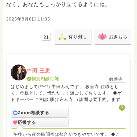
なく、あなたもしっかり立てるようにね。
2025年8月8日 11:35
有り難し
おきもち
21
中田 三恵
個別相談可能
教善寺
はじめまして(*^^*) 中田みえです。 教善寺 住職とし
て、母親として、慌ただしく過ごしております。 ◆ゲー
トキーパー ご相談 駆け込み寺 （訪問は要予約。まずは
メールでお問い合わせください） ◆ビハーラ僧、終末期
ターミナルケア、看取り、グリーフケア、希死念慮、自
Zoom相談する
死、産前産後うつ、育児、DV、デートDV、トラウマ、
応援する
PTSD、傾聴トレーナー、手話、要約筆記、行政相談
員、女性支援員、小学校 中学校支援員としても、ケア
午後から夜の時間帯は都合がつきやすいです。 ◆こ