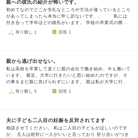
親への彼氏の紹介が怖いです。
見えていますから。 一旦は、自分でも気付き別れを告げま
したが、やはり好きなのでしょう、一緒にいることが楽しく
初めてなのでどこか失礼なところや方法が違っているところ
て、心地よいのでしょう。この人より気の合う人は現れない
があってしまったら本当に申し訳ないです、、 私には
と思っているようです。 また、彼の実家に戻ってしまいま
付き合って半年ほどの彼氏がいます。 学校の卒業式の際、
した。 娘は、ヤンキーとはあまり関わってこなかったタイ
私のお母さんに2人背写真を撮ってもらいました。そのと
有り難し 1
回答 1
プです。自分でも、ヤンキーが好きな訳でないのに、惹かれ
き、きっと私がお母さんにまだ付き合っていることを言って
てしまう、どうしてか自分でもわからないようです。一緒に
いないのだと思っていたそうで、彼氏はお母さんにあいさつ
いて楽しい人生がいいと言っています。 しかし、私には、
をしませんでした。 そのことを数ヶ月経っても彼氏の話
結婚は、楽しいだけじゃないし、困難なことを2人で乗り切
になるたびお母さんは私に言ってきます。 あいさつができ
って、この人となら、信頼して、生涯寄り添って生きていけ
親から逃げ出せない。
なかったのは本当に良くなかったかもしれないです。でも、
ると思える人と結婚して欲しいです。私達も、この人なら、
ちゃんと機会があれば彼氏は挨拶もしてくれると思います。
私は高校を卒業して直ぐに親の会社で働き始め、今も働いて
大切に育てた娘をお願いできると信頼して、認めたいんで
ですが卒業式のことで最初に彼氏のことをよく思っていな
います。 最近、大学に行きたいと思い始めたのですが、そ
す。 でも、今の彼には、信頼ができません。 これ以上、娘
いとなってしまうと私は紹介するのがとても怖いです。
の事をまだ親に告げられずにいます。 親は私が大学に行き
に言えば言うほど、彼氏をかばい、心が向こうにいってしま
彼氏が挨拶をしてくれないかもしれないというのが怖いので
たいと言っても口に出して否定はしないと思います。でも、
有り難し 5
回答 1
います。なので、私と夫は、今は、娘が気づくのを信じて待
はなく、親がどう思っているのかなと考えてしまい、複雑で
心から応援してくれるかは自信がありません。 親は私がこ
とう、私たちが仲良くして、家を居心地のいい雰囲気にする
す。 紹介をどのタイミングですればいいのか、お母さん
の先も今の会社で勤めて、適当な年齢で結婚して、という人
ことが、今私たちにできること、これしかないと、2人で何
への話の仕方に困っています。わかりにくくてごめんなさ
生を望んでるんだろうな〜というのが(口に出して言わない
も言わず、ぐっと我慢して見守っています。 私の心が落ち
い。どうか教えてくだされば幸いです。
けど)すごく伝わってきます。 期待を裏切るのも嫌で伝える
着きません。結婚は反対です。しかし、もし、そうなったら
夫に子ども二人目の妊娠を反対されてます
のが怖いです。 でも、どこかで今の生活を変えないと、ず
と思うと心配です。認めませんが、娘の人生だから、娘の決
っと親の元で生きていくことになりそうでそれも怖いです。
相談させてください。 私は二人目の子どもがほしいのです
断は尊重するしかありません。 頭では、穏やかな心で、信
自分のやりたいことをどうやって親に伝えればいいでしょう
が、 主人は絶対に一人がいいと言っており 折り合いがつき