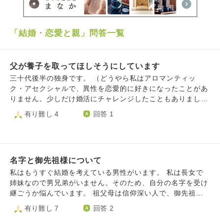
「結婚・恋愛と親」問答一覧
父が養子を取ってほしそうにしています
三十代後半の独身です。 （どうやら私はアロマンティッ
ク・アセクシャルで、異性を恋愛的に好きになったことがあ
りません。少しだけ婚活にチャレンジしたこともありました
が、ストレスで敗走してしまいました） そんな私のこと
有り難し 4
回答 1
と、継承する先がない家や財産のことが気にかかるようで、
父が養子を取ってはどうか、とたびたび水を向けてきます。
老後の私の孤独死の心配と、財産がいずれ捨てられてしまう
（私の死後、継ぐ者がなく国の物になる）のが嫌なようで
名字と御先祖様について
す。家や子孫が続いて欲しいという気持ちもあるようです。
私はそれを聞くたびズンと気持ちが落ち込んでしまいます。
私はもうすぐ結婚を考えている男性がいます。 私は長女で
財産を相続させるためだけに養子を取るなんて変に割り切り
姉妹なので男兄弟がいません。そのため、自分の名字を受け
のいいこと、私にはできそうもない。だいたい、どこの誰を
継ごうか悩んでいます。 祖父母は信仰深い人で、御先祖を
連れてくればいいんだろう。相手の気持は？いつの時代だ
とても大切にしています。 その気持ちを受け継ぐ意味でも
有り難し 7
回答 2
よ！と怒りたくなる気持ちもある。でも、そう割り切れずに
名字を継承しようと思っていますが、結婚して名字が変わる