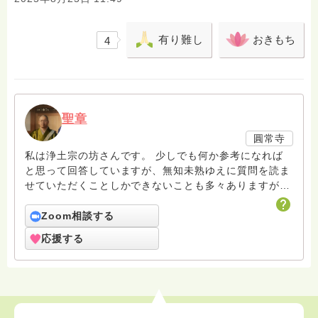
有り難し
おきもち
4
聖章
圓常寺
私は浄土宗の坊さんです。 少しでも何か参考になれば
と思って回答していますが、無知未熟ゆえに質問を読ま
せていただくことしかできないことも多々ありますがお
許しください。 回答は私個人の意見や解釈もあり、場
合によっては浄土宗の教義とは少し異なることもあると
Zoom相談する
いうことをご了承ください。 また、寺の紹介ページに
応援する
電話相談についても紹介していますのでどなたでも気兼
ねなくご利用ください。 ハスノハのお坊さんがもっと
増えますように。 合掌 南無阿弥陀仏