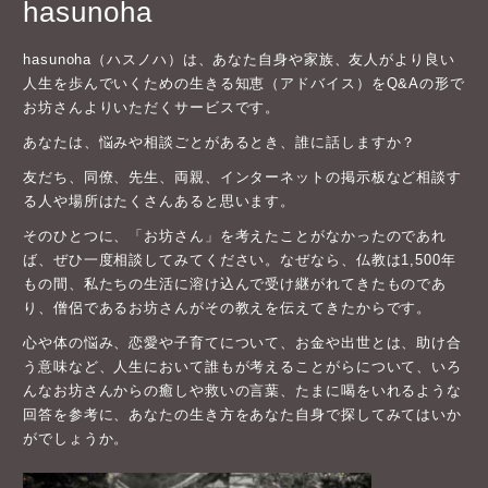
hasunoha
hasunoha（ハスノハ）は、あなた自身や家族、友人がより良い
人生を歩んでいくための生きる知恵（アドバイス）をQ&Aの形で
お坊さんよりいただくサービスです。
あなたは、悩みや相談ごとがあるとき、誰に話しますか？
友だち、同僚、先生、両親、インターネットの掲示板など相談す
る人や場所はたくさんあると思います。
そのひとつに、「お坊さん」を考えたことがなかったのであれ
ば、ぜひ一度相談してみてください。なぜなら、仏教は1,500年
もの間、私たちの生活に溶け込んで受け継がれてきたものであ
り、僧侶であるお坊さんがその教えを伝えてきたからです。
心や体の悩み、恋愛や子育てについて、お金や出世とは、助け合
う意味など、人生において誰もが考えることがらについて、いろ
んなお坊さんからの癒しや救いの言葉、たまに喝をいれるような
回答を参考に、あなたの生き方をあなた自身で探してみてはいか
がでしょうか。