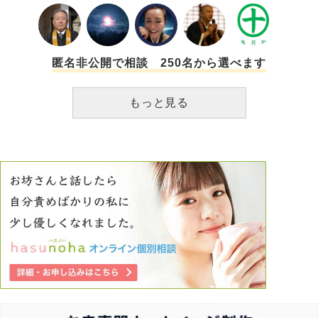
事も話した事もないのに、メールの文面だけを見て許さない
という両親に、人種差別をしていると思い嫌悪感を抱きまし
た。 またメールでは、「姓名判断がすごく悪い。こんなに
書いてあるのも珍しいです。恋は盲目という言葉があります
が、もう一度、自分、相手、周り(親族など)含めて1人(あく
匿名非公開で相談 250名から選べます
までも1人)で冷静に考えてみなさい」と書かれました。 私
は親不孝者でしょうか。 私の価値観と両親の価値観が合わ
もっと見る
ず、価値観の押し付け合いで話の平行線になってしまい、ど
うしたら良いかわかりません。 ちなみに、彼には結婚を反
対されていることや理由は伝えています。 彼から家庭環境
についてや結婚後の生活についてを私の両親に話すというこ
とになっていましたが、私の両親が彼に会わないし話さない
とのことで、八方塞がりになってしまいました。 長文です
みませんが、お時間ある時に回答頂けると幸いです。 よろ
しくお願い致します。