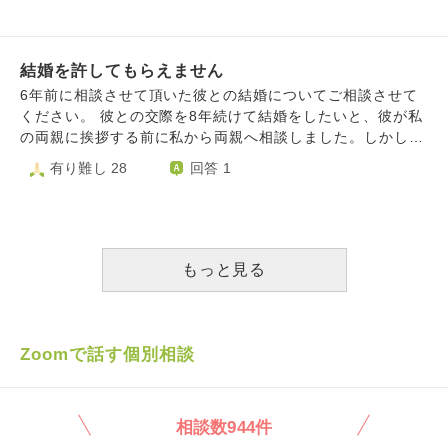
やして 毎日私なりに頑張ってます。 何かと否定的な親なの
で彼氏のことを 伝えることもずっと渋ってました。 かなり
怪しまれ渋々全部伝えて 嫌な顔されるのも嫌だったから言
結婚を許してもらえません
えなかったでもじゃあこれからは全て伝えるからってお互い
理解できるようにって話し合いが出来ました。 ですが、結
6年前に相談させて頂いた彼との結婚についてご相談させて
局変わらず何かと文句言われて 私の仕事が増えた事も気に
ください。 彼との交際を8年続けて結婚をしたいと、彼が私
食わず 心配してくれるのはありがたいですが もう24にもな
の両親に挨拶する前に私から両親へ相談しました。しかし彼
るのに恥ずかしいという気持ちといい加減にして欲しいと思
の家庭環境や家系の価値観が、私の家系とは違うと言う理由
有り難し 28
回答 1
います。 もう親の顔色伺ってやりたい事を我慢してきたの
で反対されました。 具体的な反対の理由は ①彼の母親が離
を辞めたい。 今までずっと我慢してきて最近は 素直にこう
婚し3年前に再婚し、お互いの人生を歩む上で一切関与しな
だから、私はこう思っててこれは嫌だからって伝えるように
いことを約束したこと。 ②お墓がどこにあるのか知らないこ
はしてますが もうこれ以上家族に縛り付けられた 人生を送
と。 ③姓名判断が良くない。 この3つが私の家系と価値観が
るのは嫌です。 全て振り切ってでもこの人のそばにいたい
合わないので、結婚は絶対許さないと言われました。 両親
もっと見る
って気持ちとその勇気がない気持ちで ぐちゃぐちゃです。
に大切育ててもらったことや、先祖を大事にしてきたからこ
何が正解で何が間違ってるのか 分からなくなってしまいま
そ、今私は何不自由なく幸せに生きているので両親にはとて
した。
も感謝しています。 私を大切に育ててくれたからこそ、隠
し事をせずに、私の両親に彼について相談をしました。 彼
Zoomで話す個別相談
の家庭環境は複雑ですが、その環境に屈さず前を向いて自分
の道をしっかり歩んでいる姿をとても尊敬しています。その
ことを両親に理解してもらいたかったのですが、絶対許さな
相談数944件
い、彼にも会わないの一点張りです。 まだ一度も会った