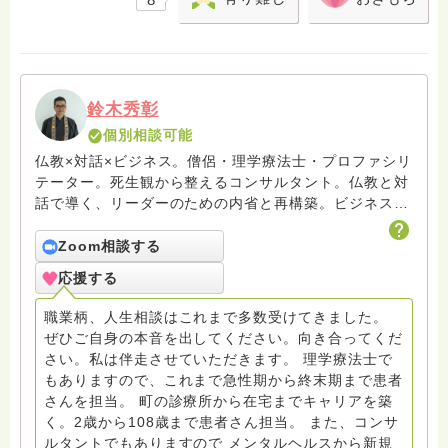
鈴木秀彰
個別相談可能
仏教×対話×ビジネス。僧侶・理学療法士・プロファシリ
テーター。死生観から整えるコンサルタント。仏教と対
話で導く、リーダーのための内省と再構築。ビジネスと
いう営みを通じて、人が本音と出会い、本来の個性で生
きる場をひらいています。 ※お坊さん回答の中に「鈴木
Zoom相談する
光浄」がおりますが当初諸事情がございまして私が回答
応援する
したものでございます。そちらもあわせてご参照くださ
い
職業柄、人生相談はこれまで多数受けてきました。
ぜひご自身の本音を出してください。向き合ってくだ
さい。私は伴走させていただきます。 理学療法士で
もありますので、これまで急性期から終末期まで患者
さんを担当。 町の診療所から在宅までキャリアを築
く。2歳から108歳まで患者さん担当。 また、コンサ
ルタントでもありますので メンタルヘルスから新規