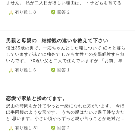
じて待つと思っても、心が不安定になります。 どうか、良
か？
ません。 私が二人目がほしい理由は、 ・子どもを育てる幸
いアドバイスをお願いします。
せをもっと感じたい。 ・親が死んだあと、兄弟で支え合っ
有り難し 8
回答 2
てほしい。 ・息子も妹がほしいと言っている。 といったこ
とが主な理由です。 主人が反対しているのは、 ・経済的に
しんどい。（夫婦ともに正社員で働いており、現状はある程
度安定しています。） ・大変なのが目に見えてる ・もし病
男親と母親の゙結婚観の違いを教えて下さい
気などがあれば育てられない などが主な理由です。 お互い
譲らずで何度話し合っても、決着がつきません。 主人はも
僕は35歳の男で、一応ちゃんとした職について 細々と暮ら
うこの話をすることすら嫌なようですが、私も諦められない
していますが未だに独身で しかも女性との交際経験すら無
ため、 こうしたらどう？など提案をしながら話を持ちかけ
いんです。 70近い父と二人で住んでいますが 「お前、早く
ています。 最終的にどちらかが納得するしかないのです
結婚しろよ。」 「オレはお前の歳には母ちゃんと結婚して
有り難し 6
回答 1
が、できる限り後悔ないようにとは思っています。 お互い
お前まで設けたんだぞ。」と父にしょっちゅう言われます。
全く違う意見を持っており、どちらも折れるつもりがない
ただ、すぐ近くに住んでる(両親は僕が中2の時に離婚)還暦
時、 どう話し合いを進めたら関係を悪化させず 話し合いで
近い母からは 「お父さんとすれば○○(僕)が心配だろうけ
きるでしょうか。
ど、結婚ばかりは縁が無いとねぇ。」 「男の人は子供に拘
恋愛で家族と揉めてます。
らないなら40でも50でも結婚しようと思えばできるから
ね。」と話しています。 男親と女親って30過ぎても独身の
沢山の時間をかけてやっと一緒になれた方がいます。 今ほ
息子の結婚に対してここまで違うものでしょうか?
ぼ半同棲のような形です。 うちの親はだいぶ過干渉な方だ
と 思います。小さい頃からずっと親が言うことが絶対だっ
たしダメなものは曲げてきたし我慢もしてきた。 でもずっ
有り難し 31
回答 2
と一緒がいい人と出会えて 生活を共にしたくてお仕事も増