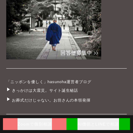
「ニッポンを優しく」hasunoha運営者ブログ
きっかけは大震災。サイト誕生秘話
お葬式だけじゃない。お坊さんの本領発揮
Zoomで個別相談
AI僧侶とLINEで相談
hasunohaとは