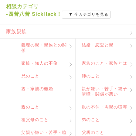
相談カテゴリ
-四苦八苦 SickHack！
▼ 全カテゴリを見る
家族親族
義理の親・親族との関
結婚・恋愛と親
係
家族・知人の不倫
家族のこと・家族とは
兄のこと
姉のこと
親・家族の離婚
親が嫌い・苦手・親子
喧嘩・関係が悪い
親のこと
親の不仲・両親の喧嘩
祖父母のこと
弟のこと
父親が嫌い・苦手・喧
父親のこと