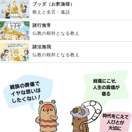
ブッダ（お釈迦様）
教えと名言・逸話
諸行無常
仏教の根幹となる教え
諸法無我
仏教の根幹となる教え