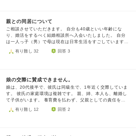
こんなに落ち込むのは、父が努力して財産を築いてきたこと
ということに対しての憧れもあります。 さらに、彼氏の実
を知っているから。家財を後世に残して欲しい寂しさが伝わ
家は親戚などとも絶縁しており、向こうの御先祖様のお墓の
ってくるから。私に子孫を残さずにいる罪悪感と、本当にこ
場所などもわかりません。そういう意味でも、彼の名字を継
れでいいのかという迷いがあるから…。だと思います。 私
親との同居について
ぐことに不安があります。 名字が変わっても、自分の家系
はどうしたらいいのでしょうか。
の御先祖様を大切にしていれば大丈夫でしょうか？ また、
ご相談させていただきます。 自分も40歳といい年齢にな
御先祖様のお墓の場所がわからない場合はどうすればよいの
り、婚活をするべく結婚相談所へ入会いたしました。 自分
でしょうか？ 長々と失礼しました。ここまで読んで頂きあ
は一人っ子（男）で母は現在は日常生活をすごしています
りがとうございます。 ご回答お願い致します。
が、数年前に大病を患ったことから同居を希望している旨を
有り難し 32
回答 3
伝えました。 そうすると条件としてはかなり厳しくなると
のご指摘をいただき、 そのことを母へ伝へると急に同居で
なくても良いと言い始めました。 これまでは家を出ていく
つもりなのかとずっと言われ続けていたので、 急に気持ち
娘の交際に賛成できません。
の切り替えができずモヤモヤしています。 もちろん同居の
条件を外せばかなり可能性は広がると考えています。 どの
娘は、20代後半で、彼氏は同級生で、1年近く交際していま
ように自分の気持に折り合いをつけて行動すればよろしいで
す。 彼氏の家庭環境は複雑です。 親、姉、本人も、離婚し
しょうか。
て子供がいます。 養育費を払わず、父親としての責任を果
たしていません。娘には、自分を正当化するようなことを言
有り難し 12
回答 2
っています。 母親、姉、父親がそれぞれ問題を抱えていま
す。 お金の問題もあります。 私は、最初から、相手の人
に、誠実さと信頼を感じなかったので、反対していました。
一緒になったら、娘にその問題がふりかかってくるのは目に