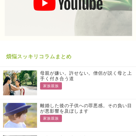
煩悩スッキリコラムまとめ
母親が嫌い。許せない。僧侶が説く母と上
手く付き合う道
家族親族
離婚した後の子供への罪悪感。その負い目
が悪影響を及ぼします
家族親族