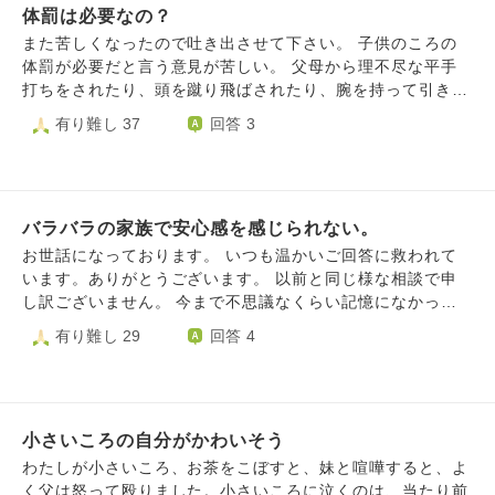
体罰は必要なの？
がわからない存在なのではと疑っていました。最近は、小学
生・中学生の頃のうちにホームレスになってでも家を出なか
また苦しくなったので吐き出させて下さい。 子供のころの
ったことを後悔して仕事が手につかず休んだりしています。
体罰が必要だと言う意見が苦しい。 父母から理不尽な平手
今からでも家を出れば良いのですが、私は発達障害で障害者
打ちをされたり、頭を蹴り飛ばされたり、腕を持って引きず
手帳3級のため、どこも賃貸で部屋を貸してくれるアパート
られたりしました。 良いことをすると睨まれ、あなたは本
有り難し 37
回答 3
無く、仮にあったとしても障害者雇用の安い給料では一人暮
当に悪い子ね、おまえは本当にダメだと言われたり。 40歳
らしはできません。私は今後、どうやって、どのように考え
を超えた今も心の後遺症に苦しめられています。自己肯定感
て生きていけば良いのでしょうか？
が異常に低く、自己犠牲がつよいです。 一人暮らしで離れ
てますが父母とまだが関わりがあり、まるで何事もなかった
バラバラの家族で安心感を感じられない。
かのように話してきます。「わたしたちは何もなくて平和よ
ね」だそうです。
お世話になっております。 いつも温かいご回答に救われて
います。ありがとうございます。 以前と同じ様な相談で申
し訳ございません。 今まで不思議なくらい記憶になかった
子供の頃のことを毎日思い出して辛いです。 母と父には感
有り難し 29
回答 4
謝しています。家族もみんな辛い思いをしていて大変だっ
た。今はそう思えます。 「いい思い出を思い出しなさい」
とよく言われます。 ですが、経験するべきでなかったこと
を沢山経験してきたので、そう言われても嫌な思い出が消え
小さいころの自分がかわいそう
ません。 母に豚と呼ばれたこと。叩かれたり蹴られたりし
たこと。包丁を持たされて、「私（母）を刺せ」と言われた
わたしが小さいころ、お茶をこぼすと、妹と喧嘩すると、よ
こと。 養育不全で子供の私を朝まで飲み屋に連れていった
く父は怒って殴りました。小さいころに泣くのは、当たり前