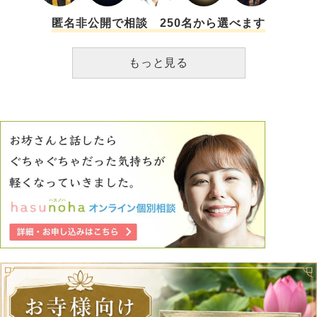
旅行に行った時彼女に高速道路で運転をお願いした時は、そ
こで彼女は「合流してくる車（向こうが優先）を煽って進路
匿名非公開で相談 250名から選べます
妨害をする」「時速100km以上で飛ばしながらスマホで仕事
のメールを打つ」という行為をしました。 「やめて」と言
もっと見る
ってもやめてくれず、本気で死ぬと思いました。 会うた
び、電話するたび、ＬＩＮＥするたび、こんなことが起こり
ます。 限界です。 縁切りをしますが、友人だった者として
何か一言でも言うべきでしょうか…？