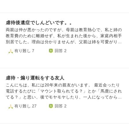
し、大学に行っているときだけでも、自由になりたかったか
い止めたいです。でも怒りだすと自分では止められないで
らです。看護学科をやめてから、大学に行くまでに３年の履
す。 心療内科に通ったことがありましたが、保険に入れな
歴書の空白ができました。今度、大切な就職試験があるので
くなるので、娘のことを考えると通えません。
すが、なんと言ったらいいでしょうか？
虐待後遺症でしんどいです。。
両親は仲が悪かったのですが、母親は教育熱心で、私と姉の
教育費のために離婚せず、私が生まれた後から、家庭内相手
別居でした。理由は分かりませんが、父親は姉を可愛がり、
私が生まれた時から私をいじめました。小学校に入った時
有り難し 7
回答 2
に、私は姉ほどの学力が無いということも分かり、母親も姉
の方を可愛がるようになりました。母親はキリスト教の信仰
を持っていたので、姉をキリスト教の聖人に例えたりしてい
ましたが、どこかで、私の事を「悪人」と信じるようになり
虐待・煽り運転をする友人
ました。思春期以降は父親からの激しい性虐待を受けるよう
になりました。現在、両親は仲直りし、反省はしてくれてい
こんにちは、私には20年来の親友がいます。 最近会ったり
ますが、今でも私はフラッシュバックで苦しんでいます。看
電話するたびに「マウント取られてる？」とか「馬鹿にされ
護学校の勉強に手がつかず、PTSDの症状もでてくるので、
てる？」と思い、後でモヤモヤしたり、一人になってから激
実家を出て看護学校の近くに引っ越しました。それでも、フ
しい怒りが湧くようになりました。 例えば、私の父とその
有り難し 27
回答 2
ラッシュバックが止まらず。母親を見捨てたのではないかと
親友は同じ業界の人なのですが、親友は自分の勤める会社の
いう罪悪感もあり、勉強が出来なかったです。一昨日、観音
データを使って私の父（個人事業主・75歳高齢のため事業縮
様が夢に出てきて、「怠らず努力し続ければ、夢は叶いま
小中）の収入等を調べて「お父さん、大丈夫？ｗｗ」と私に
す」とおっしゃりました。それから急に少し勉強が出来るよ
言ってきます。 ここ２年くらいはその親友と会おうとする