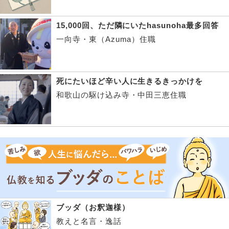
15,000回、ただ隣にいたhasunoha最多回答
一向寺・東（Azuma）住職
死にたいほど辛い人に生きるきっかけを
和歌山の駆け込み寺・中田三恵住職
ブッダ（お釈迦様）
教えと名言・逸話