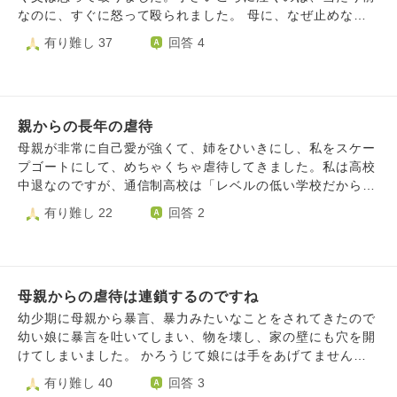
り、500円玉を机に置いて頻繁に夜遊びに行っていたこと。
なのに、すぐに怒って殴られました。 母に、なぜ止めなか
父は、月に1回の面会日にも関わらず、兄とパチンコに夢中
ったのかと、大人になって聞いたら、言葉では止めてたよ、
有り難し 37
回答 4
で、私をゲームセンターに何時間も放置したこと。 兄から
といい、いつものように父の悪口を言っていました。 ま
は、顔面を蹴られて床に血が広がるくらい流血をしたこと。
た、わたしじゃなくて、父に言ってよね、と言われました。
何年間も毎日、「豚」「死ね」「一生目覚めるな」と言われ
親戚に相談しても、軽くて分かってくれません。誰も理解し
たこと。妹は豚だと書いた紙を学校で配られたこと。 他に
てくれないのが悲しいです。 父は、怒るとすぐに物に当た
も小学一年生の頃性被害を受けたり、いろいろありました。
親からの長年の虐待
ります。 母といつもけんかをしています。 母は、わたしの
私は中学生で2年間の不登校になったり、その後も高校にも
ことを、過干渉に接します。ひどい言葉もたくさん言いま
母親が非常に自己愛が強くて、姉をひいきにし、私をスケー
通えず、ダメな人間になってしまいました。 唯一、18歳の
す。 わたしは、嫌になって、実家を出ました。 だけど、わ
プゴートにして、めちゃくちゃ虐待してきました。私は高校
頃から在宅ワークを続けています。 今は家の家事も出来る
たしの心の中の小さなわたしが、よく思い出して泣いていま
中退なのですが、通信制高校は「レベルの低い学校だから、
ようになりました。 ですが、孤独です。寂しさがずっと抜
す。 安心で、受け止めてくれるような、温かな幼少期は、
いってらいけない」とか、公立大医学部に行かないといけな
有り難し 22
回答 2
けません。人と関わるとトゲトゲしてしまい、相手を傷つけ
二度と手に入らないことが、悲しいです。 わたしに残った
いと言われて、４浪し、看護学科に行ったら、かなりしんど
てしまいます。 カウンセラーや看護師さんにもたくさんお
のは、お金があったけど悲しい幼少期の思い出と、自己肯定
いことがあってやめてしまった後、父親から、半年間にわた
世話になっています。 支えられているのに、同じことで気
感の低さ、不安障害です。 過去を振り返って、現実も悲し
って、徹夜で性的虐待を受けました。徹夜だったので、体調
持ちが落ちて辛いです。私だけがダメな人間で自己嫌悪も感
くなります。 どうすれば、欲しかった、温かな家庭、幼少
を崩したし、判断力も無くなったので、アルバイト禁止で、
じます。 家族と仲良くなれなかった悲しさもあります。 ど
期を諦められますか。 そして、わたしなら、自分のこども
母親からの虐待は連鎖するのですね
有名大学進学以外許さないと言う母親の言いなりになりまし
うかアドバイスをいただけないでしょうか。
が殴られていたら、身を挺して守るのに、母は、やはり自分
た。母親は実家に私を軟禁状態に置きました。外に出るとき
幼少期に母親から暴言、暴力みたいなことをされてきたので
の保身の方が大事だったのでしょうか。 実家とは、縁をき
は、必ず母親がついてきました。母親は時々、窓を開けて、
幼い娘に暴言を吐いてしまい、物を壊し、家の壁にも穴を開
ろうと思います。
私の悪口を叫び、私のことを警察官が疑っていると言って、
けてしまいました。 かろうじて娘には手をあげてませんが
ゲラゲラ笑いました。家から出られないで、怒られる生活に
自分の体がアザだらけになってしまいました。これでは自分
有り難し 40
回答 3
つかれて、29歳で私立大学に行きました。働かせてくれない
の母親と同じになってしまいそうで怖いです。自分までで食