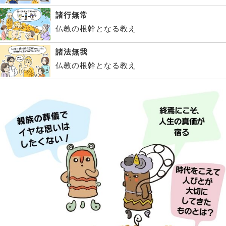
諸行無常
仏教の根幹となる教え
諸法無我
仏教の根幹となる教え