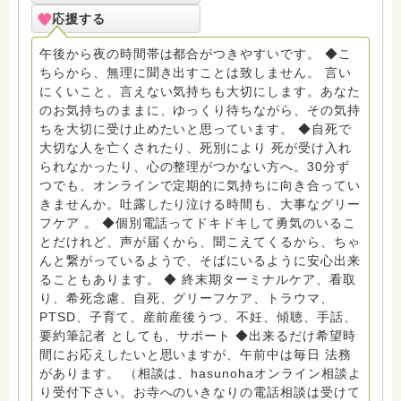
死、産前産後うつ、育児、DV、デートDV、トラウマ、
応援する
PTSD、傾聴トレーナー、手話、要約筆記、行政相談
員、女性支援員、小学校 中学校支援員としても、ケア
午後から夜の時間帯は都合がつきやすいです。 ◆こ
サポートをしています。 ◆一般社団法人『グリーフケア
ちらから、無理に聞き出すことは致しません。 言い
ともしび』理事長 【ともしび遺族会】運営 毎月 第１
にくいこと、言えない気持ちも大切にします。あなた
金・昼夜2回開催（大阪駅前第3ビル） 14：00〜，18：
のお気持ちのままに、ゆっくり待ちながら、その気持
00〜 お問い合わせ申込⬇️こちらから
ちを大切に受け止めたいと思っています。 ◆自死で
griefcare.tomoshibi@icloud.com ＊この活動は皆さま
大切な人を亡くされたり、死別により 死が受け入れ
のご支援により支えられております。ご協力をよろしく
られなかったり、心の整理がつかない方へ。30分ず
お願いします。 ゆうちょ銀行 口座番号 普通408-
つでも、オンラインで定期的に気持ちに向き合ってい
6452769 一般社団法人グリーフケアともしび ◆『ビハ
きませんか。吐露したり泣ける時間も、大事なグリー
ーラサロン おしゃべりカフェひだまり』 ビハーラ和歌
フケア 。 ◆個別電話ってドキドキして勇気のいるこ
山代表 居場所運営 問い合わせ申込⬇️こちらから
とだけれど、声が届くから、聞こえてくるから、ちゃ
griefcare.tomoshibi@icloud.com ◆GEはしもとサピュ
んと繋がっているようで、そばにいるように安心出来
イエ 所属 （Gender Equity 誰もが自分らしく生きるこ
ることもあります。 ◆ 終末期ターミナルケア、看取
とができる社会をめざして）DV・女性支援 ◆認定NPO
り、希死念慮、自死、グリーフケア、トラウマ、
京都自死自殺相談センターSotto 元グリーフサポート委
PTSD、子育て、産前産後うつ、不妊、傾聴、手話、
員長（2018〜2024） ◆保育士.幼稚園教諭.小学校教諭.
要約筆記者 としても、サポート ◆出来るだけ希望時
レクリエーションインストラクター.中学校DV授業 10年
間にお応えしたいと思いますが、午前中は毎日 法務
間 保育 教育の現場で 総主任として勤めた経験も生かし
があります。 （相談は、hasunohaオンライン相談よ
つつ、お話できることがあれば 幸いです。 いつも あな
り受付下さい。お寺へのいきなりの電話相談は受けて