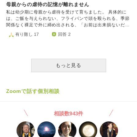
うになりました。父親の顔が脳裏に浮かぶ時にそれを消せる
母親からの虐待の記憶が離れません
とその日の朝になって高熱が出たり、血尿が出たり、過呼吸
ように、勉強机の上に仏像の写真を飾って頑張っています。
になることが続いて、物理的に距離を取ってLINEのやり取
私は幼少期に母親から虐待を受けて育ちました。 具体的に
休みの日に母親から禁止されていたお寺にお参りしたりも始
りのみにしていました。 LINEのやりとりでは、その親友に
は、ご飯を与えられない、フライパンで頭を殴られる、季節
めました。中古ですが仏像を部屋に置きました。お寺浄土宗
以前、「（亡くなった私のペット）の写真でアクリルキーホ
関係なく裸足で外に締め出される、「お前は出来損ないだ、
とか浄土真宗に入りたいし、今、仏教の本も読み始めてるの
ルダーを作った」という話をしたら「私のペットのキーホル
産まなきゃ良かった」などの暴言 数えればきりがないほど
有り難し 17
回答 2
ですが、仏教のお祈りの仕方やお教、大まかな考え方、仏様
ダーのアクキーも作ってほしい」と言われ「友達だから」と
です。 その当時は今ほど虐待という言葉が世間に広まって
についての知識が知りたいです。
安易に引き受けてしまいました。 私はデザインの仕事をし
いなかったため、私も躾の1つなんだと捉えていました。 で
ていたことがあったのでその技術でデータを仕上げ、印刷会
すが、大人になり離婚していた父の死がきっかけで父が毎月
社とのやり取りも全部引き受けました。（どんなに安くても
私の為にと母に振り込んでいた養育費を母が自分の嗜好品に
１万円はする仕事量だと思います） しかし私がデータを入
使い込んでいたことが分かりました。 虐待のこともあり、
もっと見る
稿した後、印刷所から来た彼女宛の請求書（制作の実費）を
もうこの母親には関わってはいけないと思い、戸籍も分籍し
３度無視し、私の方に印刷会社から「（親友）さんから支払
完全に縁を切りました。 今は私も結婚し新しい家族、親族
いがまだない」連絡がきたので彼女に支払いをするよう何度
と良好な関係を築いていますが、最近、虐待されていた頃の
も催促し、なんとか支払いをさせました。 それから印刷会
夢を頻繁に見てしまうのです。 夢に見るたびうなされ、嫌
Zoomで話す個別相談
社でアクキーが完成し、アクキーが２週間前に彼女の手元に
な気分で朝を迎えたり、ひどい時にはしばらく起き上がれず
届いたようなのですが、私に「無事届いた」とかお礼の連絡
グッタリとしていたり、1日嫌な気分に支配されてしまいま
すらありません。 それ以前にも、その親友は「飼っていた
す。 きっとトラウマになっているのだと思います。 過去は
相談数943件
インコを手で鷲掴みして食べるふりをする」という虐待を私
変えられないと言いますが、私はこのつらい記憶をこれから
に話したので「それは本気で止めなよ、虐待だよ！」と言い
も背負って生きていかなければならないのでしょうか。 で
ましたが「私は獣医免許あるから怪我なんかさせないし平気
きればこのつらい過去、記憶を手放し、今の生活に一生懸命
だよｗｗ」と笑って言い、 さらに２年前私が彼女と二人で
になりたいです。