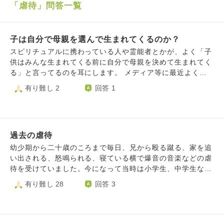
「虐待」問答一覧
子は自分で母親を選んで生まれてくるのか？
スピリチュアルに携わっている人や霊能者とかが、よく「子
供はみんな生まれてくる前に自分で母親を決めて生まれてく
る」と言ってるのを耳にします。 メディア等に最近よく出
演されてるとあるお坊さんまでもが、「子供は生まれてくる
有り難し 2
回答 1
前にお母さんを自分で選んで生まれてくるんです」と自身の
チャンネルで話していたのを見たことがありました。 私は
母親から酷い虐待を受けて育った為、こういった話を聞くた
びにとても嫌な気持ちになります…。 子供が産まれてくる
過去の虐待
前に母親を自分で決めて生まれてくるというのは事実なので
しょうか？ 子が母親を選んで生まれてくるというのは仏教
幼少期から二十歳のころまで毎日、兄から殴る蹴る、家を追
のお経とかにも書かれてることなのでしょうか？ もしこの
い出される、怒鳴られる、寝ている横で爆音の音楽などの虐
話が本当であれば、何故虐待する親のもとに生まれてくる子
待を受けていました。今になって当時は小学生、中学生なが
供が存在するのでしょうか？ 虐待される子供たちは私も含
らホームレスになっでも家をでなかったのかと55歳になった
有り難し 28
回答 3
め自分たちでそういう親をわざわざ選んでこの世に生まれて
ああまでも毎日後悔しています。当時、親は見て見ぬふりで
きているのですか？ 何かご存知でしたら教えてください。
なにもしてくれず、今では覚えてもいないそうです。当時は
お願いします。
あまりの酷い扱いに周囲の人から「お前は拾われてきた厄介
者だ」と言われつづけ、最近まで私も拾われてきたどこの子