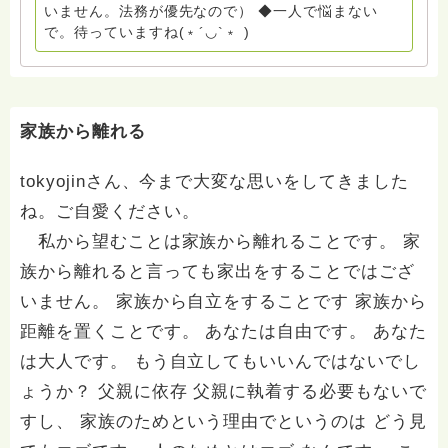
たとともに。南無阿弥陀仏 ここでは、宗旨を問いませ
いません。法務が優先なので） ◆一人で悩まない
ん。 まずは、ひとりで抱え込まないで。 来寺お問い合
で。待っていますね(﹡´◡`﹡ )
わせは⬇️こちらから miehimeyo@gmail.com ※時間を割
いて、あなたに向き合っています。 ですので、過去の
質問へのお返事がない方には、応えていません。お礼回
答がある方を優先しています。 懇志応援も宜しくお願
いします。 ※個別相談は、hasunohaオンライン相談よ
家族から離れる
り受け付けています。お寺への いきなりの電話相談は
受け付けておりません。また夜中や早朝の電話もご遠慮
tokyojinさん、今まで大変な思いをしてきました
ください。 法務を優先させてください。
ね。ご自愛ください。
私から望むことは家族から離れることです。 家
族から離れると言っても家出をすることではござ
いません。 家族から自立をすることです 家族から
距離を置くことです。 あなたは自由です。 あなた
は大人です。 もう自立してもいいんではないでし
ょうか？ 父親に依存 父親に執着する必要もないで
すし、 家族のためという理由でというのは どう見