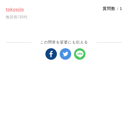
質問数：
1
tokyojin
無回答/30代
この問答を娑婆にも伝える